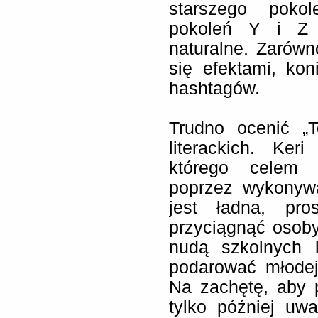
starszego poko
pokoleń Y i Z 
naturalne. Zarówno
się efektami, ko
hashtagów.
Trudno ocenić „T
literackich. Ker
którego celem j
poprzez wykonywa
jest ładna, pro
przyciągnąć osoby,
nudą szkolnych l
podarować młodej 
Na zachętę, aby 
tylko później uw