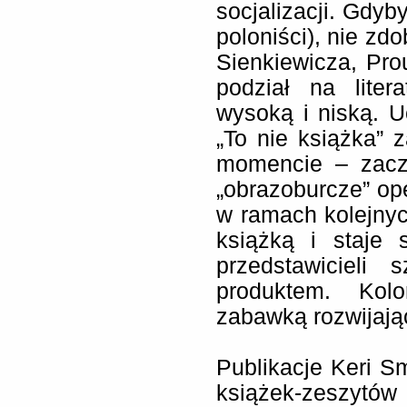
socjalizacji. Gdyby
poloniści), nie zd
Sienkiewicza, Pro
podział na liter
wysoką i niską. U
„To nie książka” 
momencie – zaczy
„obrazoburcze” o
w ramach kolejnyc
książką i staje 
przedstawicieli s
produktem. Kol
zabawką rozwijają
Publikacje Keri Sm
książek-zeszytów