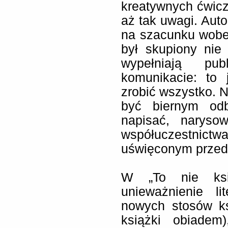
kreatywnych ćwicz
aż tak uwagi. Auto
na szacunku wobec
był skupiony nie
wypełniają pu
komunikacie: to 
zrobić wszystko. N
być biernym odb
napisać, naryso
współuczestnictwa
uświęconym przed
W „To nie ksi
unieważnienie li
nowych stosów ks
książki obiadem