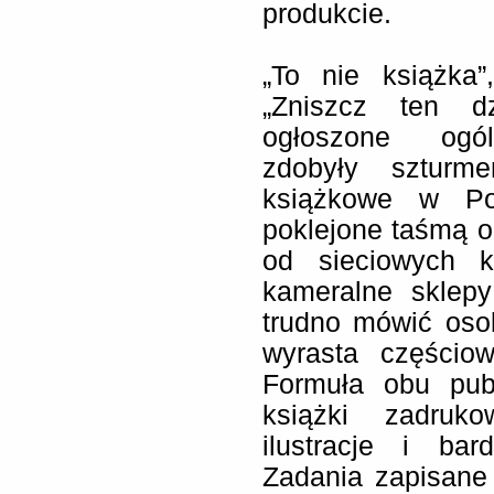
produkcie.
„To nie książka
„Zniszcz ten dz
ogłoszone ogóln
zdobyły szturme
książkowe w Po
poklejone taśmą o
od sieciowych k
kameralne sklepy
trudno mówić oso
wyrasta częściow
Formuła obu pub
książki zadruko
ilustracje i ba
Zadania zapisane 