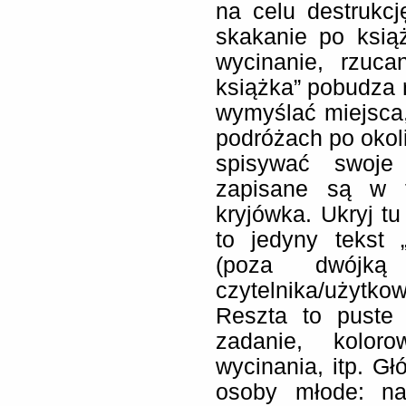
na celu destrukcj
skakanie po ksią
wycinanie, rzucan
książka” pobudza 
wymyślać miejsca, 
podróżach po okol
spisywać swoje 
zapisane są w fo
kryjówka. Ukryj tu
to jedyny tekst 
(poza dwójką
czytelnika/użytko
Reszta to puste 
zadanie, koloro
wycinania, itp. Gł
osoby młode: nas