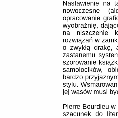
Nastawienie na t
nowoczesne (al
opracowanie graf
wyobraźnię, dając
na niszczenie k
rozwiązań w zamkn
o zwykłą drakę, a
zastanemu system
szorowanie książką
samolocików, ob
bardzo przyjaznym
stylu. Wsmarowani
jej wąsów musi b
Pierre Bourdieu w 
szacunek do lite