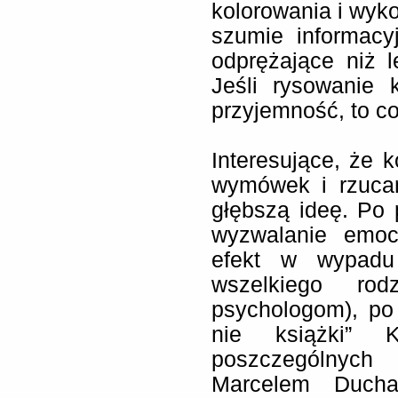
kolorowania i wy
szumie informacy
odprężające niż 
Jeśli rysowanie
przyjemność, to c
Interesujące, że k
wymówek i rzucan
głębszą ideę. Po 
wyzwalanie emoc
efekt w wypadu
wszelkiego rodz
psychologom), po 
nie książki”
poszczególnych
Marcelem Duch