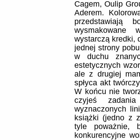
Cagem, Oulip Gro
Aderem. Kolorowa
przedstawiają 
wysmakowane wz
wystarczą kredki, d
jednej strony pob
w duchu znanyc
estetycznych wzo
ale z drugiej ma
spłyca akt twórc
W końcu nie twor
czyjeś zadani
wyznaczonych lini
książki (jedno z
tyle poważnie, 
konkurencyjne wo