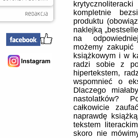
krytycznoliterack
kompletnie bezs
produktu (obowią
naklejką „bestsell
na odpowiednie
możemy zakupić 
książkowym i w każ
radzi sobie z po
hipertekstem, rad
wspomnieć o eks
Dlaczego miałab
nastolatków? P
całkowicie zaufa
naprawdę książką
tekstem literacki
skoro nie mówim