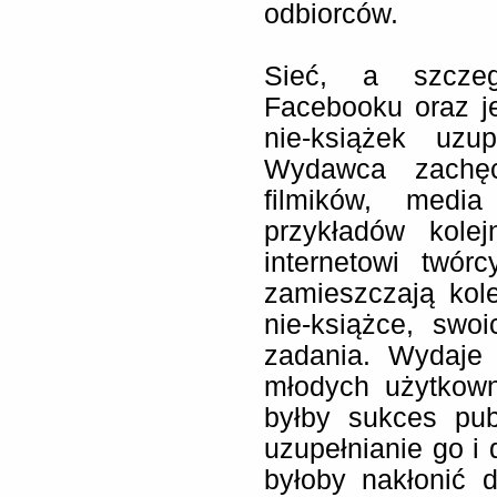
odbiorców.
Sieć, a szczeg
Facebooku oraz je
nie-książek uzup
Wydawca zachęc
filmików, medi
przykładów kolej
internetowi twór
zamieszczają kol
nie-książce, swo
zadania. Wydaje 
młodych użytkown
byłby sukces publ
uzupełnianie go i 
byłoby nakłonić d