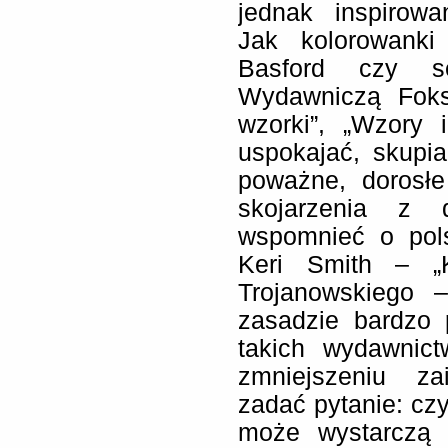
jednak inspirowa
Jak kolorowanki
Basford czy s
Wydawniczą Foksa
wzorki”, „Wzory 
uspokajać, skupi
poważne, dorosłe
skojarzenia z d
wspomnieć o pols
Keri Smith – „K
Trojanowskiego 
zasadzie bardzo 
takich wydawnict
zmniejszeniu za
zadać pytanie: czy
może wystarczą 