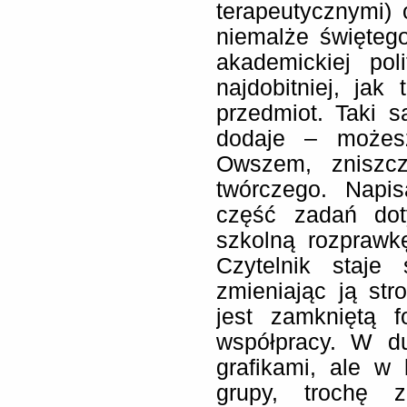
terapeutycznymi) 
niemalże święteg
akademickiej pol
najdobitniej, jak
przedmiot. Taki 
dodaje – możes
Owszem, zniszcz
twórczego. Napis
część zadań dot
szkolną rozprawk
Czytelnik staje 
zmieniając ją str
jest zamkniętą 
współpracy. W du
grafikami, ale w
grupy, trochę z