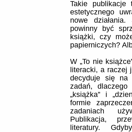
Takie publikacj
estetycznego uwr
nowe działania.
powinny być spr
książki, czy moż
papierniczych? Al
W „To nie książce
literacki, a racze
decyduje się na 
zadań, dlaczego 
„książka” i „dzi
formie zaprzecz
zadaniach używ
Publikacja, prz
literatury. Gd