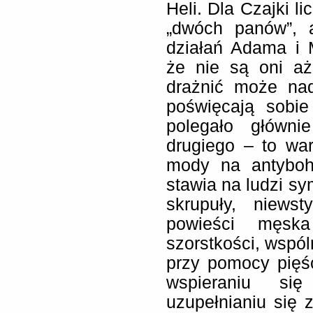
Heli. Dla Czajki l
„dwóch panów”, a
działań Adama i 
że nie są oni aż
drażnić może nadm
poświęcają sobi
polegało główni
drugiego – to wa
mody na antyboh
stawia na ludzi s
skrupuły, niews
powieści męsk
szorstkości, wspó
przy pomocy pięśc
wspieraniu si
uzupełnianiu się