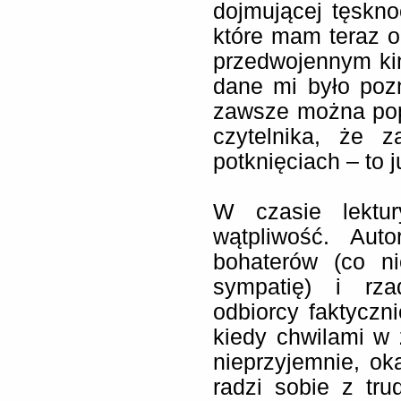
dojmującej tęskno
które mam teraz o
przedwojennym ki
dane mi było poz
zawsze można pop
czytelnika, że 
potknięciach – to j
W czasie lektu
wątpliwość. Auto
bohaterów (co ni
sympatię) i rz
odbiorcy faktyczn
kiedy chwilami w 
nieprzyjemnie, ok
radzi sobie z tr