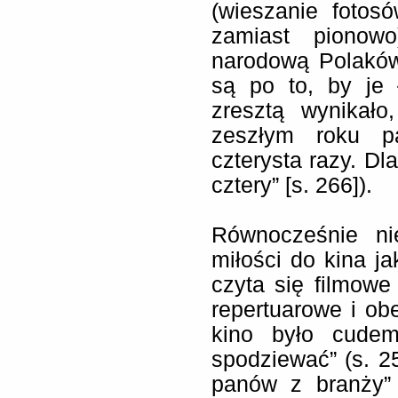
(wieszanie fotos
zamiast pionow
narodową Polaków
są po to, by je 
zresztą wynikało
zeszłym roku pa
czterysta razy. D
cztery” [s. 266]).
Równocześnie ni
miłości do kina ja
czyta się filmow
repertuarowe i o
kino było cudem
spodziewać” (s. 
panów z branży”