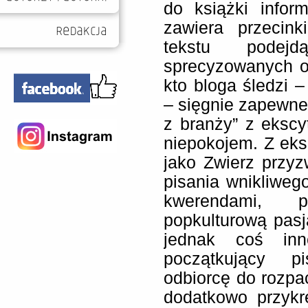
do książki inform
zawiera przecin
tekstu podej
sprecyzowanych oc
kto bloga śledzi –
– sięgnie zapewn
z branży” z ekscy
niepokojem. Z eks
jako Zwierz przyz
pisania wnikliwe
kwerendami, pr
popkulturową pasj
jednak coś inn
początkujący pi
odbiorcę do rozp
dodatkowo przykr