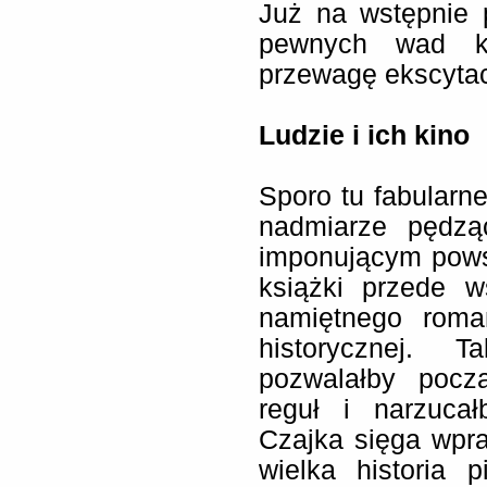
Już na wstępnie 
pewnych wad ks
przewagę ekscytac
Ludzie i ich kino
Sporo tu fabularne
nadmiarze pędzą
imponującym pows
książki przede w
namiętnego roma
historycznej. 
pozwalałby począ
reguł i narzuca
Czajka sięga wpr
wielka historia 