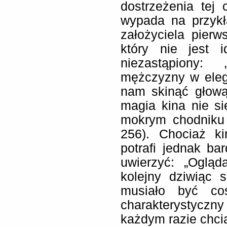
dostrzeżenia tej
wypada na przykł
założyciela pierws
który nie jest i
niezastąpiony: 
mężczyzny w eleg
nam skinąć głową
magia kina nie s
mokrym chodniku s
256). Chociaż k
potrafi jednak ba
uwierzyć: „Ogląd
kolejny dziwiąc 
musiało być coś
charakterystycz
każdym razie chcia