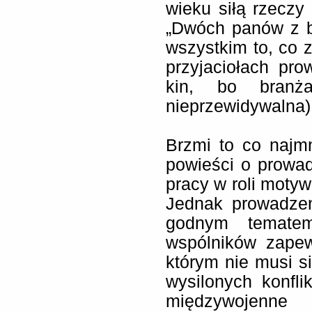
wieku siłą rzeczy
„Dwóch panów z br
wszystkim to, co 
przyjaciołach pro
kin, bo branż
nieprzewidywalna)
Brzmi to co najmn
powieści o prowad
pracy w roli moty
Jednak prowadzen
godnym tematem
wspólników zapewn
którym nie musi si
wysilonych konfl
międzywojenne