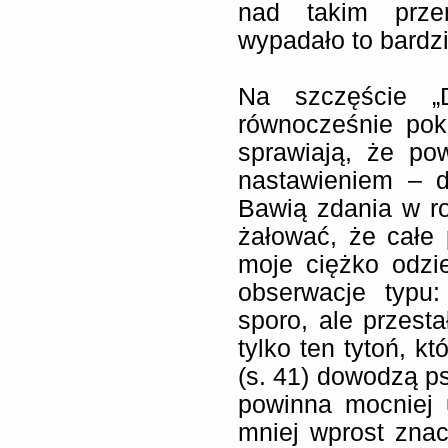
nad takim prze
wypadało to bardzi
Na szczęście „
równocześnie pok
sprawiają, że po
nastawieniem – d
Bawią zdania w r
żałować, że całe
moje ciężko odzie
obserwacje typu:
sporo, ale przesta
tylko ten tytoń, k
(s. 41) dowodzą p
powinna mocniej 
mniej wprost znac