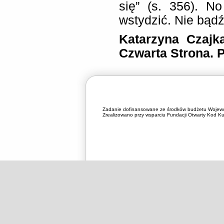
się” (s. 356). N
wstydzić. Nie bądź
Katarzyna Czajk
Czwarta Strona. 
Zadanie dofinansowane ze środków budżetu Wojewó
Zrealizowano przy wsparciu Fundacji Otwarty Kod Kul