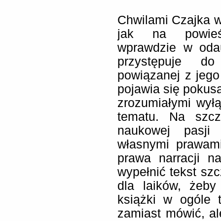
Chwilami Czajka w
jak na powieśc
wprawdzie w odau
przystępuje d
powiązanej z jeg
pojawia się pokusa
zrozumiałymi wyłą
tematu. Na szcz
naukowej pasji 
własnymi prawami
prawa narracji n
wypełnić tekst szc
dla laików, żeby
książki w ogóle 
zamiast mówić, al