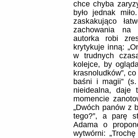
chce chyba zaryzy
było jednak miło
zaskakująco łat
zachowania na z
autorka robi zre
krytykuje inną: „O
w trudnych czas
kolejce, by ogląd
krasnoludków”, co
baśni i magii” (s
nieidealna, daje
momencie zanoto
„Dwóch panów z br
tego?”, a parę s
Adama o propono
wytwórni: „Trochę