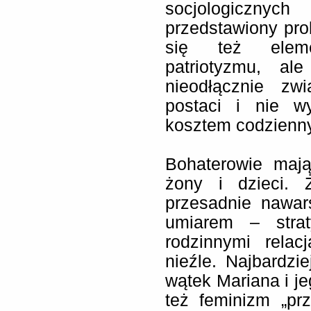
socjologicznyc
przedstawiony pro
się też elem
patriotyzmu, al
nieodłącznie zw
postaci i nie w
kosztem codzienn
Bohaterowie mają
żony i dzieci. 
przesadnie nawar
umiarem – stra
rodzinnymi rela
nieźle. Najbardzi
wątek Mariana i je
też feminizm „pr