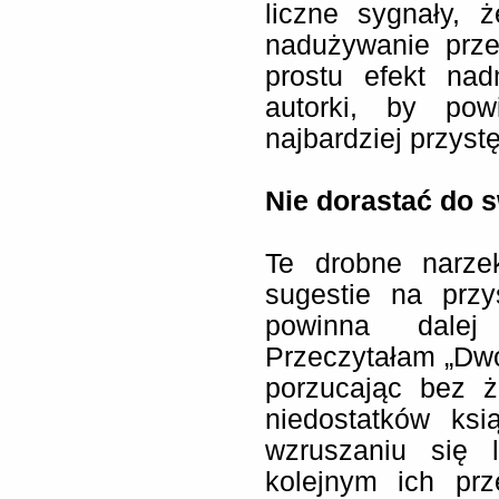
liczne sygnały, ż
nadużywanie prz
prostu efekt nad
autorki, by pow
najbardziej przyst
Nie dorastać do s
Te drobne narzek
sugestie na przy
powinna dalej 
Przeczytałam „Dwó
porzucając bez ż
niedostatków ksi
wzruszaniu się 
kolejnym ich prz