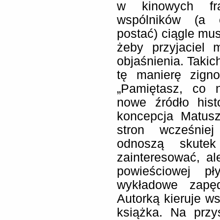
w kinowych fr
wspólników (a 
postać) ciągle mu
żeby przyjaciel 
objaśnienia. Takic
tę manierę zign
„Pamiętasz, co 
nowe źródło hist
koncepcja Matusz
stron wcześnie
odnoszą skut
zainteresować, al
powieściowej pł
wykładowe zapę
Autorką kieruje ws
książka. Na przy