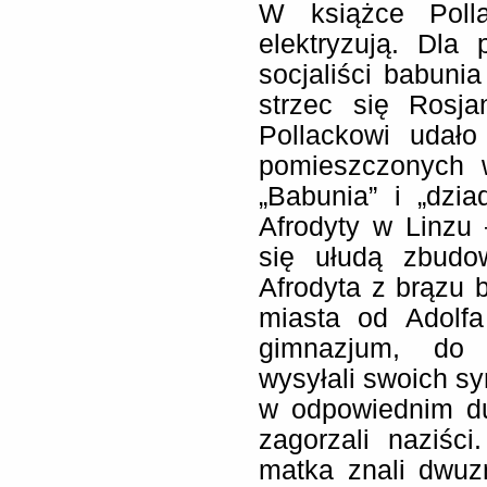
W książce Polla
elektryzują. Dla 
socjaliści babunia
strzec się Rosj
Pollackowi udał
pomieszczonych w
„Babunia” i „dzi
Afrodyty w Linzu 
się ułudą zbudo
Afrodyta z brązu 
miasta od Adolfa
gimnazjum, do k
wysyłali swoich syn
w odpowiednim duc
zagorzali naziśc
matka znali dwuzn