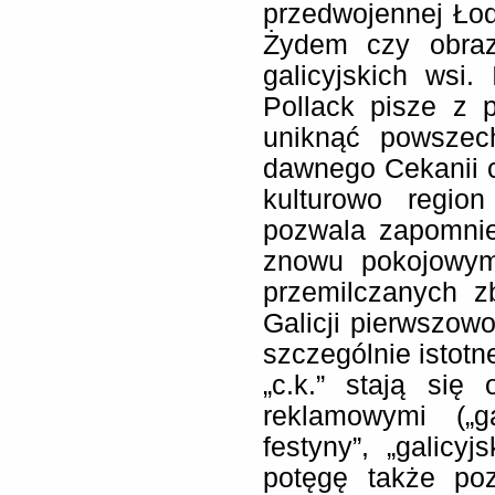
przedwojennej Łod
Żydem czy obrazk
galicyjskich wsi.
Pollack pisze z 
uniknąć powszech
dawnego Cekanii c
kulturowo regio
pozwala zapomnieć
znowu pokojowym 
przemilczanych z
Galicji pierwszow
szczególnie istotne
„c.k.” stają się
reklamowymi („ga
festyny”, „galicy
potęgę także po