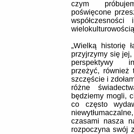
czym próbuje
poświęcone przes
współczesności
wielokulturowości
„Wielką historię 
przyjrzymy się jej
perspektywy in
przeżyć, również t
szczęście i zdoła
różne świadect
będziemy mogli, c
co często wydaw
niewytłumaczalne
czasami nasza na
rozpoczyna swój z