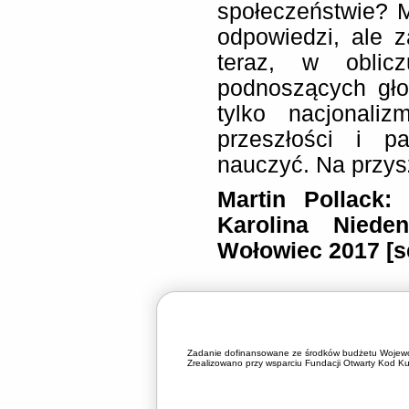
społeczeństwie? M
odpowiedzi, ale z
teraz, w oblic
podnoszących gło
tylko nacjonali
przeszłości i p
nauczyć. Na przys
Martin Pollack:
Karolina Niede
Wołowiec 2017 [se
Zadanie dofinansowane ze środków budżetu Wojewó
Zrealizowano przy wsparciu Fundacji Otwarty Kod Kul