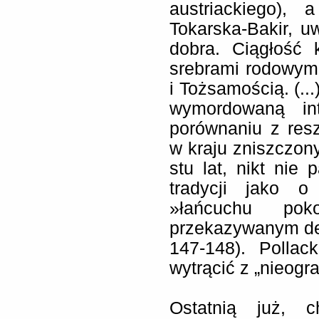
austriackiego),
Tokarska-Bakir, uw
dobra. Ciągłość 
srebrami rodowymi 
i Tożsamością. (...
wymordowaną int
porównaniu z resz
w kraju zniszczon
stu lat, nikt nie
tradycji jako o
»łańcuchu po
przekazywanym dep
147-148). Pollack
wytrącić z „nieogr
Ostatnią już, c