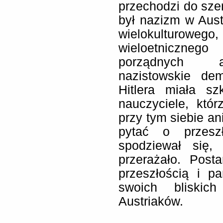
przechodzi do sze
był nazizm w Aust
wielokulturo
wieloetniczneg
porządnych au
nazistowskie de
Hitlera miała sz
nauczyciele, któ
przy tym siebie ani
pytać o przesz
spodziewał się
przerażało. Post
przeszłością i pa
swoich bliskic
Austriaków.