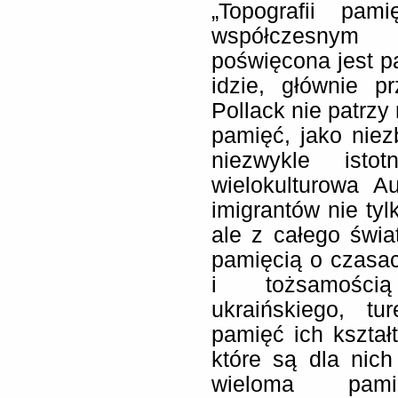
„Topografii pam
współczesnym 
poświęcona jest pa
idzie, głównie p
Pollack nie patrzy 
pamięć, jako niez
niezwykle isto
wielokulturowa A
imigrantów nie ty
ale z całego świa
pamięcią o czasac
i tożsamością
ukraińskiego, t
pamięć ich kształ
które są dla nich
wieloma pam