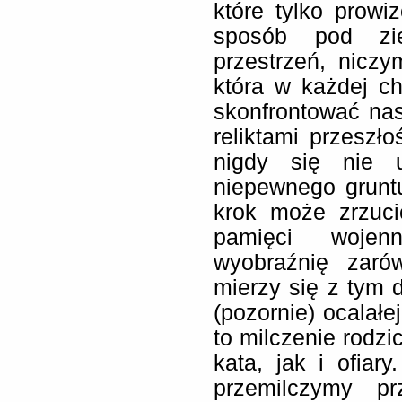
które tylko prowi
sposób pod zie
przestrzeń, nicz
która w każdej ch
skonfrontować na
reliktami przeszło
nigdy się nie u
niepewnego grunt
krok może zrzuc
pamięci wojenn
wyobraźnię zaró
mierzy się z tym d
(pozornie) ocalałe
to milczenie rodzi
kata, jak i ofiary
przemilczymy pr