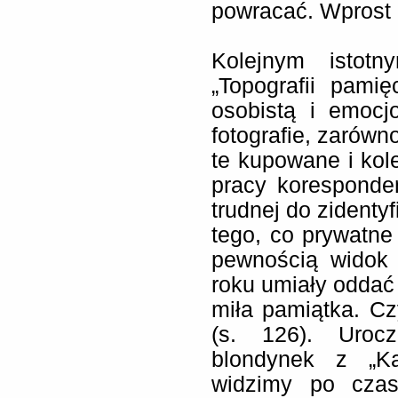
powracać. Wprost 
Kolejnym istot
„Topografii pami
osobistą i emocj
fotografie, zarówn
te kupowane i ko
pracy korespondent
trudnej do zidenty
tego, co prywatne 
pewnością widok t
roku umiały oddać 
miła pamiątka. Czy
(s. 126). Urocz
blondynek z „Ka
widzimy po czas