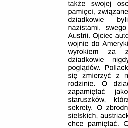
także swojej oso
pamięci, związanej
dziadkowie byl
nazistami, swego
Austrii. Ojciec aut
wojnie do Ameryk
wyrokiem za zb
dziadkowie nig
poglądów. Pollack
się zmierzyć z 
rodzinie. O dzia
zapamiętać jak
staruszków, któ
sekrety. O zbrod
sielskich, austriac
chce pamiętać. O