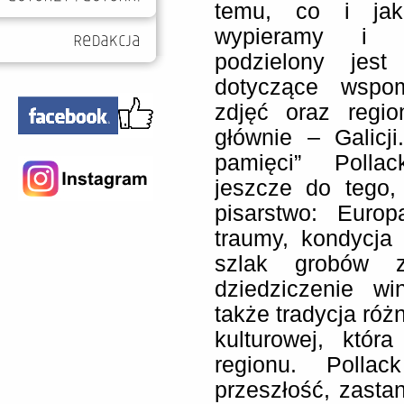
temu, co i jak
wypieramy i d
podzielony jest
dotyczące wspom
zdjęć oraz regio
głównie – Galicji
pamięci” Polla
jeszcze do tego,
pisarstwo: Euro
traumy, kondycja 
szlak grobów z
dziedziczenie wi
także tradycja róż
kulturowej, któ
regionu. Polla
przeszłość, zasta