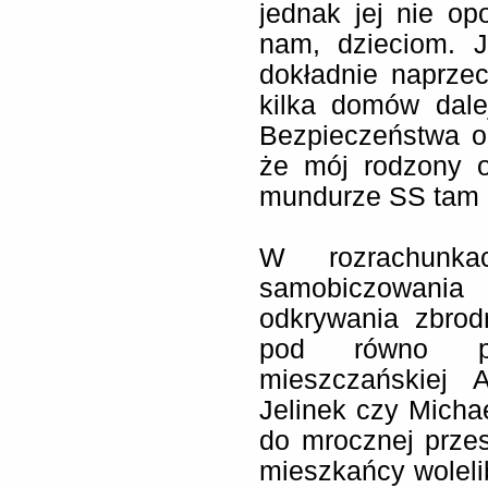
jednak jej nie op
nam, dzieciom. J
dokładnie naprzec
kilka domów dale
Bezpieczeństwa o
że mój rodzony o
mundurze SS tam i
W rozrachunka
samobiczowania
odkrywania zbrodn
pod równo prz
mieszczańskiej A
Jelinek czy Micha
do mrocznej przesz
mieszkańcy woleli