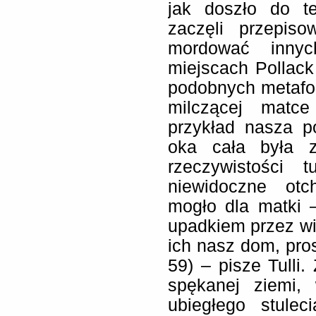
jak doszło do t
zaczęli przepis
mordować inny
miejscach Pollack
podobnych metafor
milczącej matce
przykład nasza p
oka cała była z
rzeczywistości
niewidoczne otc
mogło dla matki –
upadkiem przez wie
ich nasz dom, pros
59) – pisze Tulli.
spękanej ziemi, 
ubiegłego stulec