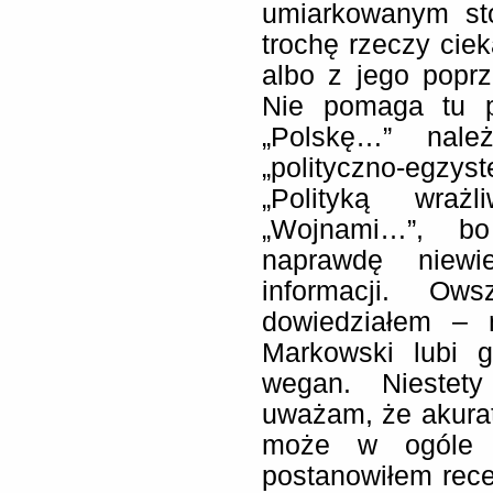
umiarkowanym sto
trochę rzeczy cie
albo z jego poprz
Nie pomaga tu p
„Polskę…” nale
„polityczno-egzyst
„Polityką wraż
„Wojnami…”, bo
naprawdę niewi
informacji. O
dowiedziałem – 
Markowski lubi g
wegan. Niestet
uważam, że akurat 
może w ogóle ni
postanowiłem rec