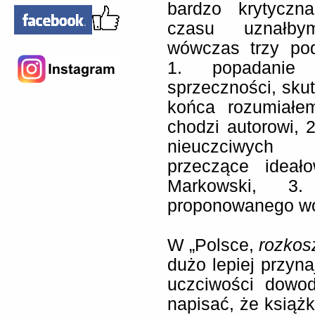
bardzo krytyczn
czasu uznałb
wówczas trzy pod
1. popadanie
sprzeczności, sku
końca rozumiałe
chodzi autorowi, 2
nieuczciwych c
przeczące ideał
Markowski, 3. 
proponowanego wó
W „Polsce,
rozkos
dużo lepiej przyna
uczciwości dowo
napisać, że książ