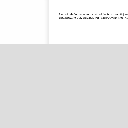
Zadanie dofinansowane ze środków budżetu Wojewó
Zrealizowano przy wsparciu Fundacji Otwarty Kod Kul