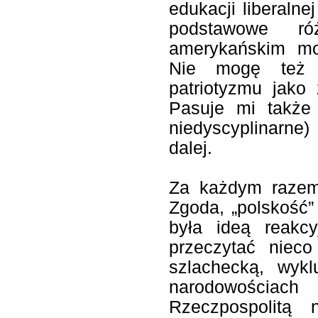
edukacji liberalnej
podstawowe r
amerykańskim mo
Nie mogę też n
patriotyzmu jako z
Pasuje mi także s
niedyscyplinarne)
dalej.
Za każdym razem 
Zgoda, „polskość
była ideą reakc
przeczytać niec
szlachecką, wykl
narodowościac
Rzeczpospolitą 