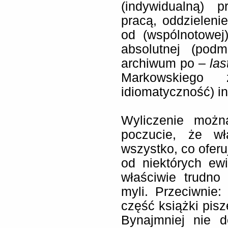
(indywidualną) 
pracą, oddzielenie
od (wspólnotowej
absolutnej (podm
archiwum po –
las
Markowskiego 
idiomatyczność) in
Wyliczenie moż
poczucie, że wł
wszystko, co oferu
od niektórych ew
właściwie trudno
myli. Przeciwnie
część książki pisz
Bynajmniej nie 