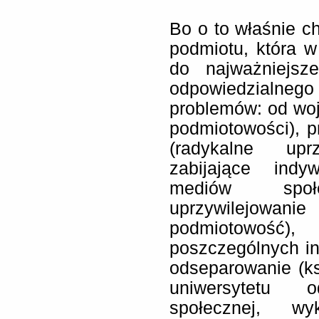
Bo o to właśnie ch
podmiotu, która 
do najważniejsz
odpowiedzialneg
problemów: od woj
podmiotowości), 
(radykalne uprz
zabijające indyw
mediów społe
uprzywilejowani
podmiotowość
poszczególnych in
odseparowanie (ks
uniwersytetu o
społecznej, wy