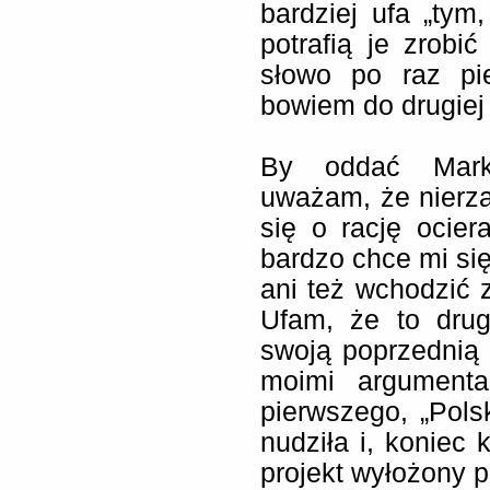
bardziej ufa „tym
potrafią je zrobić
słowo po raz pie
bowiem do drugiej 
By oddać Marko
uważam, że nierza
się o rację ocie
bardzo chce mi si
ani też wchodzić
Ufam, że to drug
swoją poprzednią r
moimi argument
pierwszego, „Pol
nudziła i, koniec
projekt wyłożony p