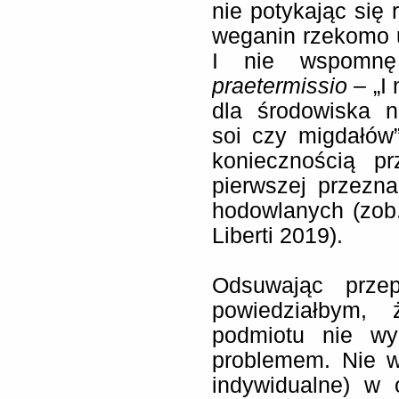
nie potykając się 
weganin rzekomo u
I nie wspomnę
praetermissio
– „I
dla środowiska n
soi czy migdałów”
koniecznością p
pierwszej przezn
hodowlanych (zob
Liberti 2019).
Odsuwając przep
powiedziałbym, 
podmiotu nie w
problemem. Nie w
indywidualne) w 