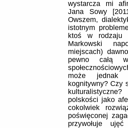
wystarcza mi afi
Jana Sowy [2011
Owszem, dialekty
istotnym proble
ktoś w rodzaju 
Markowski nap
miejscach) dawn
pewno całą w
społecznościowyc
może jednak za
kognitywny? Czy sp
kulturalistyczn
polskości jako afe
cokolwiek rozwią
poświęconej zaga
przywołuje ujęć