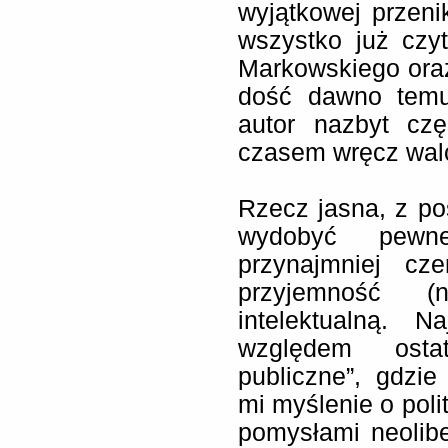
wyjątkowej przenik
wszystko już czy
Markowskiego oraz 
dość dawno temu
autor nazbyt cz
czasem wręcz wal
Rzecz jasna, z po
wydobyć pewne
przynajmniej cz
przyjemność 
intelektualną. 
względem ostat
publiczne”, gdzie
mi myślenie o poli
pomysłami neoliber