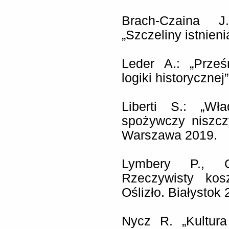
Brach-Czaina J
„Szczeliny istnien
Leder A.: „Prześ
logiki historyczne
Liberti S.: „Wł
spożywczy niszczy
Warszawa 2019.
Lymbery P., Oa
Rzeczywisty kos
Oślizło. Białystok 
Nycz R. „Kultur