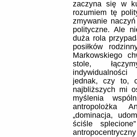
zaczyna się w ku
rozumiem tę poli
zmywanie naczyń 
polityczne. Ale n
duża rola przypa
posiłków rodzin
Markowskiego chw
stole, łączy
indywidualności
jednak, czy to,
najbliższych mi 
myślenia wspól
antropolożka A
„dominacja, udo
ściśle splecion
antropocentryc