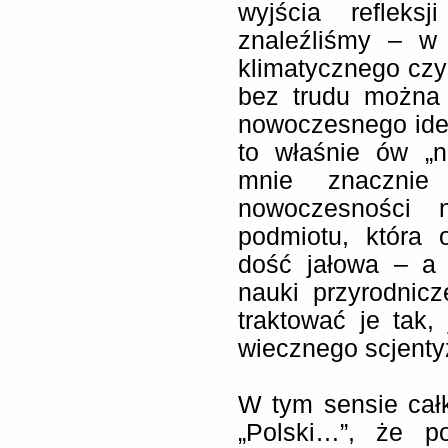
wyjścia refleks
znaleźliśmy – w 
klimatycznego czy
bez trudu można 
nowoczesnego idea
to właśnie ów „n
mnie znacznie 
nowoczesności n
podmiotu, która 
dość jałowa – a
nauki przyrodnic
traktować je tak,
wiecznego scjent
W tym sensie cał
„Polski…”, że po