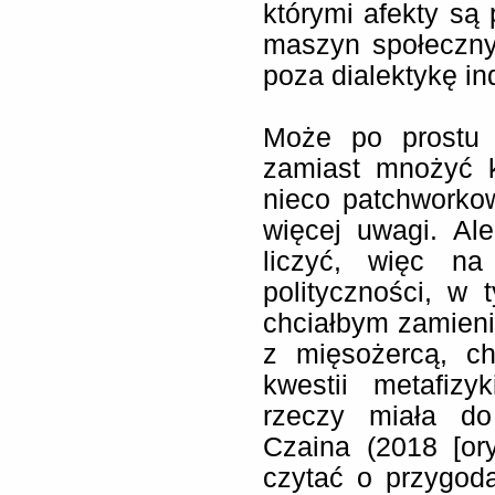
którymi afekty są
maszyn społeczny
poza dialektykę i
Może po prostu 
zamiast mnożyć k
nieco patchworko
więcej uwagi. Al
liczyć, więc na
polityczności, w 
chciałbym zamieni
z mięsożercą, c
kwestii metafiz
rzeczy miała do
Czaina (2018 [or
czytać o przygod