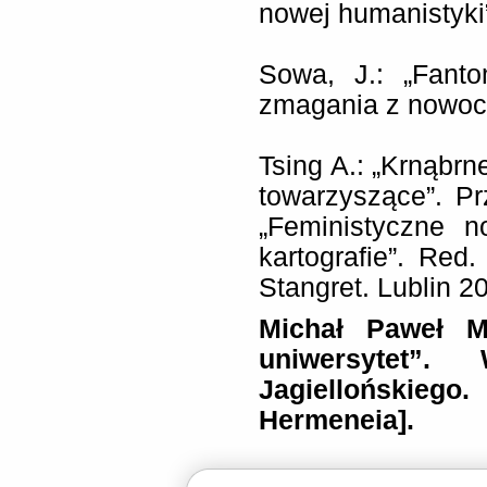
nowej humanistyki
Sowa, J.: „Fanto
zmagania z nowoc
Tsing A.: „Krnąbrn
towarzyszące”. P
„Feministyczne n
kartografie”. Re
Stangret. Lublin 2
Michał Paweł M
uniwersytet”. 
Jagiellońskie
Hermeneia].