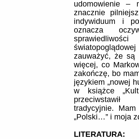
udomowienie – 
znacznie pilniejs
indywiduum i po
oznacza oczyw
sprawiedliwo
światopoglądowej
zauważyć, że są 
więcej, co Marko
zakończę, bo mam
językiem „nowej h
w książce „Kult
przeciwstawił 
tradycyjnie. Mam
„Polski…” i moja z
LITERATURA: