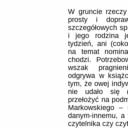
W gruncie rzeczy
prosty i dopra
szczegółowych sp
i jego rodzina j
tydzień, ani (co
na temat nomina
chodzi. Potrzeb
wszak pragnieni
odgrywa w książc
tym, że owej indy
nie udało się 
przełożyć na podmi
Markowskiego – 
danym-innemu, a w
czytelnika czy czyt