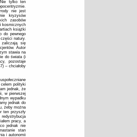
Nie tylko ten
ocentryzmie.
rody nie jest
nie kryzysów
skich zasobów
ji kosmicznych
rtiach książki
bo do pewnego
części natury.
zaliczają się
cjentów. Autor
czym stawia na
e do świata (i
cy, pozostaje
7) – chciałoby
uspołeczniane
 celem polityki
żam jednak, że
i, w pierwszej
żadnym wypadku
mamy jednak do
oju, żeby można
r ten przyszły
 redystrybucja
iałem pracy, a
co jednak nie
nastanie stan
nia i autonomii