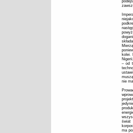
podejś
zawsze
Imper
nieja
podkre
następ
powyże
dogani
składa
Mierzą
poniew
kolei.
Nigeri
– od t
techno
ustaw
muszą
nie ma
Prowa
wprowa
proje
jedyni
produk
energi
wszysc
świat
korpor
ma poz