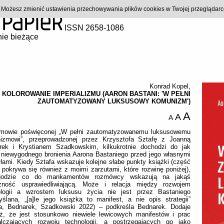
). Możesz zmienić ustawienia przechowywania plików cookies w Twojej przeglądar
ISSN 2658-1086
ie bieżące
Konrad Kopel
,
KOLOROWANIE IMPERIALIZMU (AARON BASTANI: 'W PEŁNI
ZAUTOMATYZOWANY LUKSUSOWY KOMUNIZM')
A
A
A
mowie poświęconej „W pełni zautomatyzowanemu luksusowemu
izmowi”, przeprowadzonej przez Krzysztofa Sztafę z Joanną
rek i Krystianem Szadkowskim, kilkukrotnie dochodzi do jak
 niewygodnego bronienia Aarona Bastaniego przed jego własnymi
ami. Kiedy Sztafa wskazuje kolejne słabe punkty książki (część
 pokrywa się również z moimi zarzutami, które rozwinę poniżej),
godzie co do mankamentów rozmówcy wskazują na jakąś
czność usprawiedliwiającą. Może i relacja między rozwojem
ologii a wzrostem luksusu życia nie jest przez Bastaniego
ślana, „[a]le jego książka to manifest, a nie opis strategii”
fa, Bednarek, Szadkowski 2022) – podkreśla Bednarek. Dodaje
eż, że jest stosunkowo niewiele lewicowych manifestów i prac
alczających rozwoju technologii, a postrzegających go jako