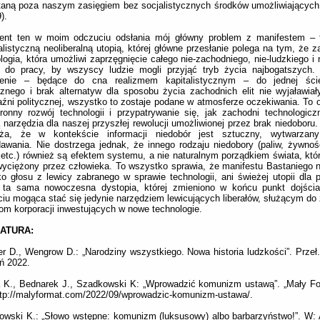
aną poza naszym zasięgiem bez socjalistycznych środków umożliwiających i
).
ent ten w moim odczuciu odsłania mój główny problem z manifestem – t
alistyczną neoliberalną utopią, której główne przesłanie polega na tym, że z
logia, która umożliwi zaprzęgnięcie całego nie-zachodniego, nie-ludzkiego i
a do pracy, by wszyscy ludzie mogli przyjąć tryb życia najbogatszych.
enie – będące do cna realizmem kapitalistycznym – do jednej ście
cznego i brak alternatyw dla sposobu życia zachodnich elit nie wyjaławiał
źni politycznej, wszystko to zostaje podane w atmosferze oczekiwania. To 
ronny rozwój technologii i przypatrywanie się, jak zachodni technologiczn
 narzędzia dla naszej przyszłej rewolucji umożliwionej przez brak niedoboru
ża, że w kontekście informacji niedobór jest sztuczny, wytwarzan
awania. Nie dostrzega jednak, że innego rodzaju niedobory (paliw, żywnośc
etc.) również są efektem systemu, a nie naturalnym porządkiem świata, któ
yciężony przez człowieka. To wszystko sprawia, że manifestu Bastaniego 
ko głosu z lewicy zabranego w sprawie technologii, ani świeżej utopii dla p
j ta sama nowoczesna dystopia, której zmieniono w końcu punkt dojści
iu mogąca stać się jedynie narzędziem lewicujących liberałów, służącym do
om korporacji inwestujących w nowe technologie.
RATURA:
r D., Wengrow D.: „Narodziny wszystkiego. Nowa historia ludzkości”. Przeł. 
ń 2022.
 K., Bednarek J., Szadkowski K: „Wprowadzić komunizm ustawą”. „Mały Fo
ttp://malyformat.com/2022/09/wprowadzic-komunizm-ustawa/.
wski K.: „Słowo wstępne: komunizm (luksusowy) albo barbarzyństwo!”. W: 