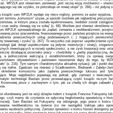
ać. WPZLK jest otwarciem, ponieważ „jest raczej wizją możliwości – stworz
ającego się tak szybko, że potrzebuje on nowej utopii” (s. 266) – niż jedyną 
 książki sam WPZLK wydaje się nieco mglisty, pomimo że autor wyjaśnia,
m terminu „komunizm” używa „w sposób możliwie jak najbardziej precyzyjny,
zeństwa, w którym praca została wyeliminowana, niedobór został zastąpiony
i czas wolny zlewają się ze sobą” (s. 68). Możliwe jest również określenie 
m WPZLK sprowadzalnego do „żądań: zerwania z neoliberalizmem, przejści
lowanej przez pracowników, finansowanego przez państwo przejścia na energi
adzenia powszechnych usług podstawowych (…) mających pierwszeńs
y towarowej i zysku” (s. 267). To wszystko zaś poprzez uspołecznienie zy
nologii (jak dotąd uspołeczniane są jedynie inwestycje i straty), zorgani
znych inwestujących w rozwój społeczności, a nie zysk korporacji oraz ustan
niczej działającej przeciwko pracy – chodziłoby o „partię populistyczną, d
tą, a jednocześnie walczącą z establishmentem, który za sprawą swoj
czeństwem obywatelskim i państwem nieustannie dąży do tego, by WZ
iało” (s. 216). Tym samym charakterystyka aktualnej sytuacji, jak i punkt do
ą się trafne. Zgadzam się również z Szadkowskim, Bednarek i Zabdyr-Jam
określenie komunizmu jako żądania powszechnego luksusu jest tyle
rujące. Moje wątpliwości pojawiają się jednak, gdy zamiast o lewicowym
ematyki technologii Bastani przez przeważającą część książki niczym fa
y Krzemowej pisze z zachwytem o tym, jak za chwilę ich drogie zabawki 
nie.
st ufundowany jest na wizji dziejów rodem z książek Francisa Fukuyamy lu
ego, czyli mamy do czynienia ze spłyconą heglistowską opowieścią o histo
 rozwój. Sam Bastani od Fukuyamy się odżegnuje, jego prace o końcu hi
owania neoliberalizmu na świecie (co nie nastąpiło) traktuje jako opow
aniu wyobraźni politycznej. Zamiast opowieści o końcu historii dostajemy j
o o jej początku, który następuje teraz lub nastąpi już zaraz dzięki pojawieniu