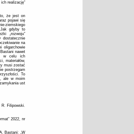
ch realizację”
o, że jest on
araz pojawi się
 nie-ziemskiego
 Jak gdyby to
żki „rozwoju”
y dostatecznie
oczekiwanie na
i oligarchowie
. Bastani nawet
y w celu ich
i, materiałów,
ry musi zostać
nie postrzegam
rzyszłości. To
a, ale w moim
 zamykania ust
R. Filipowski.
rmat” 2022, nr
A. Bastani: „W