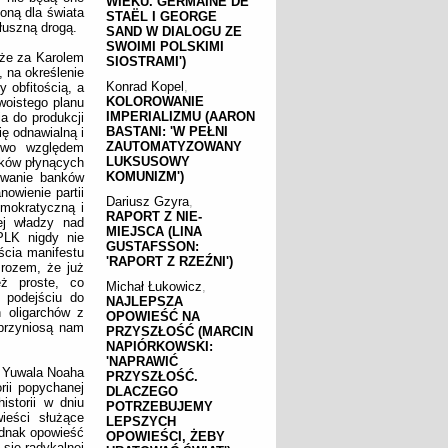
WIEKU. GERMAINE DE
oną dla świata
STAËL I GEORGE
słuszną drogą.
SAND W DIALOGU ZE
SWOIMI POLSKIMI
 że za Karolem
SIOSTRAMI')
 na określenie
Konrad Kopel
,
 obfitością, a
KOLOROWANIE
swoistego planu
IMPERIALIZMU (AARON
a do produkcji
BASTANI: 'W PEŁNI
ę odnawialną i
ZAUTOMATYZOWANY
two względem
LUKSUSOWY
sków płynących
KOMUNIZM')
zowanie banków
owienie partii
Dariusz Gzyra
,
emokratyczną i
RAPORT Z NIE-
ej władzy nad
MIEJSCA (LINA
PLK nigdy nie
GUSTAFSSON:
jścia manifestu
'RAPORT Z RZEŹNI')
rozem, że już
ż proste, co
Michał Łukowicz
,
 podejściu do
NAJLEPSZA
n oligarchów z
OPOWIEŚĆ NA
przyniosą nam
PRZYSZŁOŚĆ (MARCIN
NAPIÓRKOWSKI:
'NAPRAWIĆ
b Yuwala Noaha
PRZYSZŁOŚĆ.
rii popychanej
DLACZEGO
storii w dniu
POTRZEBUJEMY
ieści służące
LEPSZYCH
ednak opowieść
OPOWIEŚCI, ŻEBY
 się radykalnej