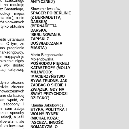
od sztucznego
ANTYCZNEJ')
i na redukcję
Sławomir Iwasiów
,
ez Bastaniego,
SPACER PO BERLINIE
dukcji mięsa
(Z BERNADETTĄ
ia etc.), a nie
DARSKĄ)
różnicowanych
(BERNADETTA
 tylko aktualne
DARSKA:
'BERLINOWANIE.
ZAPISKI Z
estu ustanawia
DOŚWIADCZANIA
ści. O tym, że
MIASTA')
as pragnienia
marketingowcy.
Marta Bieganowska-
em mających je
Molendowska
,
okojenie nigdy
POŚRODKU PIĘKNEJ
y woli dostać
KATASTROFY (MOLLY
cji kolejowej,
MILLWOOD:
'MACIERZYŃSTWO
BYWA TRUDNE. JAK
dynie złożone
ZADBAĆ O SIEBIE I
dziej złożone
ZWIĄZEK, GDY NA
 nowoczesnych
ŚWIAT PRZYCHODZI
enie dla każdej
DZIECKO')
 nam wpoić, że
s zabobony i
Klaudia Jakubowicz
,
ni sam zabija
ETYKA, POLITYKA I
tyczne, sposoby
WOLNY RYNEK
elacji, a jeśli
(MICHAŁ KOZA:
liberalizm, ale
'ASCEZA, INNOŚĆ,
ać za lewicowe
NOMADYZM. O