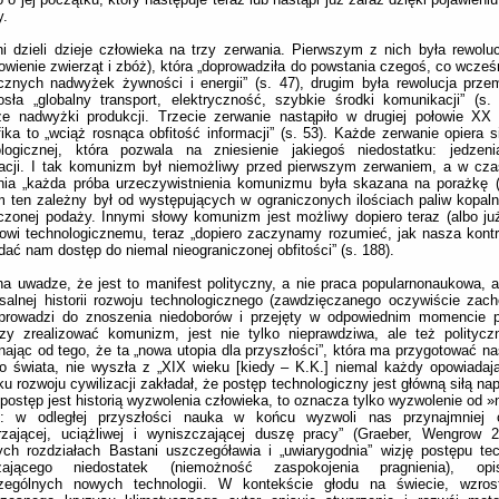
y.
i dzieli dzieje człowieka na trzy zerwania. Pierwszym z nich była rewoluc
wienie zwierząt i zbóż), która „doprowadziła do powstania czegoś, co wcześni
znych nadwyżek żywności i energii” (s. 47), drugim była rewolucja prze
osła „globalny transport, elektryczność, szybkie środki komunikacji” (s.
ze nadwyżki produkcji. Trzecie zerwanie nastąpiło w drugiej połowie XX
ika to „wciąż rosnąca obfitość informacji” (s. 53). Każde zerwanie opiera s
ologicznej, która pozwala na zniesienie jakiegoś niedostatku: jedzenia
macji. I tak komunizm był niemożliwy przed pierwszym zerwaniem, a w cz
nia „każda próba urzeczywistnienia komunizmu była skazana na porażkę 
 ten zależny był od występujących w ograniczonych ilościach paliw kopalny
czonej podaży. Innymi słowy komunizm jest możliwy dopiero teraz (albo już
owi technologicznemu, teraz „dopiero zaczynamy rozumieć, jak nasza kontr
ać nam dostęp do niemal nieograniczonej obfitości” (s. 188).
 uwadze, że jest to manifest polityczny, a nie praca popularnonaukowa, al
salnej historii rozwoju technologicznego (zawdzięczanego oczywiście zach
 prowadzi do znoszenia niedoborów i przejęty w odpowiednim momencie p
zy zrealizować komunizm, jest nie tylko nieprawdziwa, ale też politycz
ając od tego, że ta „nowa utopia dla przyszłości”, która ma przygotować na
o świata, nie wyszła z „XIX wieku [kiedy – K.K.] niemal każdy opowiada
ku rozwoju cywilizacji zakładał, że postęp technologiczny jest główną siłą nap
i postęp jest historią wyzwolenia człowieka, to oznacza tylko wyzwolenie od 
«: w odległej przyszłości nauka w końcu wyzwoli nas przynajmniej o
rzającej, uciążliwej i wyniszczającej duszę pracy” (Graeber, Wengrow 
ych rozdziałach Bastani uszczegóławia i „uwiarygodnia” wizję postępu te
zającego niedostatek (niemożność zaspokojenia pragnienia), opi
zególnych nowych technologii. W kontekście głodu na świecie, wzrost