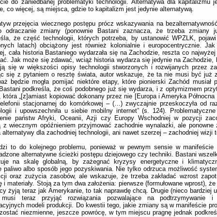
cie do zaniedbanej problematyki technologii. Alternatywa dla kapitalizmu 
, co więcej, są miejsca, gdzie to kapitalizm jest jedynie alternatywą.
atyw przejęcia wiecznego postępu prócz wskazywania na bezalternatywnoś
ko odraczanie zmiany (ponownie Bastani zaznacza, że trzeba zmiany ju
śla, że część technologii, których potrzeba, by ustanowić WPZLK, pojawi
nych latach) obciążony jest również kolonialnie i europocentrycznie. J
j, cała historia Bastaniego wydarzała się na Zachodzie, reszta co najwyże
ać. Jak może się zdawać, wciąż historia wydarza się jedynie na Zachodzie, 
ją się w większości opisy technologii stworzonych i rozwijanych przez za
c się z pytaniem o resztę świata, autor wskazuje, że ta nie musi być już 
aż będzie mogła pomijać niektóre etapy, które pionierski Zachód musiał 
 Bastani podkreśla, że coś podobnego już się wydarza, i z optymizmem przy
i, która „[z]amiast kopiować dokonany przez nie [Europa i Ameryka Północna 
elefonii stacjonarnej do komórkowej – (…) zwyczajnie przeskoczyła od r
logii i upowszechniła u siebie mobilny internet” (s. 124). Problematyczne 
ienie państw Afryki, Oceanii, Azji czy Europy Wschodniej w pozycji zac
 z wiecznym opóźnieniem przyjmować zachodnie wynalazki, ale ponowne z
 alternatywy dla zachodniej technologii, ani nawet szerzej – zachodniej wizji t
dzi to do kolejnego problemu, ponieważ w pewnym sensie w manifeście
dzone alternatywne ścieżki postępu dziejowego czy techniki. Bastani wszelk
ktuje na skalę globalną, by zażegnać kryzysy energetyczne i klimatyczn
e paliwo albo sposób jego pozyskiwania. Nie tylko odrzuca możliwość sys
cji oraz zużycia zasobów, ale wskazuje, że trzeba zakładać wzrost zapo
ę i materiały. Stoją za tym dwa założenia: pierwsze (formułowane wprost), że 
y żyją teraz jak Amerykanie, to tak naprawdę chcą. Drugie (nieco bardziej u
 musi teraz przyjąć rozwiązania pozwalające na podtrzymywanie i i
acyjnych modeli produkcji. Do kwestii tego, jakie zmiany są w manifeście pr
ostać niezmienne, jeszcze powrócę, w tym miejscu pragnę jednak podkreśli