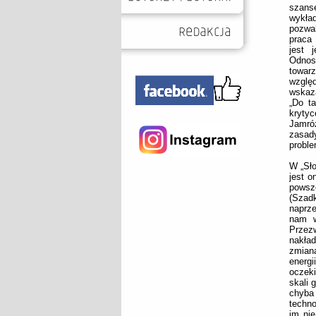
szans
wykła
pozwal
praca 
jest 
Odno
towar
względ
wskaz
„Do t
krytyc
Jamróz
zasad
proble
W „Sło
jest o
powsze
(Szad
naprze
nam w
Przez
nakład
zmian
energi
oczek
skali 
chyba 
techno
im nie