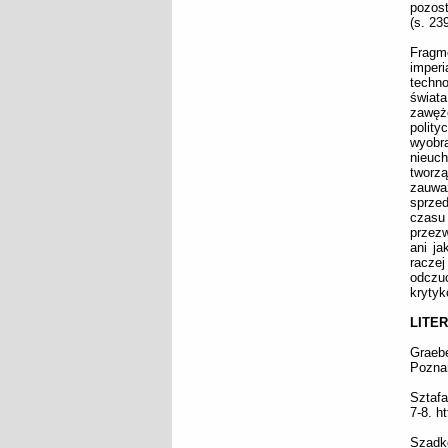
pozost
(s. 239
Fragm
imperi
techno
świat
zawęż
polity
wyobra
nieuch
tworzą
zauwa
sprzed
czasu 
przezw
ani ja
racze
odczuc
krytyk
LITE
Graebe
Pozna
Sztafa
7-8. h
Szadko