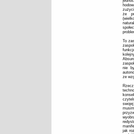
jedno
hodow
zużyci
że pr
(wielk
natur
społec
proble
To zas
zaspok
funkc
kolejn
Absurd
zaspok
nie b
autono
ze wzg
Rzecz
techn
konse
czytel
swoje
musim
przyz
wyobra
redyst
manife
jak ro