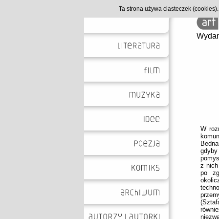
Ta strona używa ciasteczek (cookies
Wydan
W roz
komun
Bedna
gdyby
pomysł
z nich
po z
okoli
techn
przemy
(Szta
równi
niezw