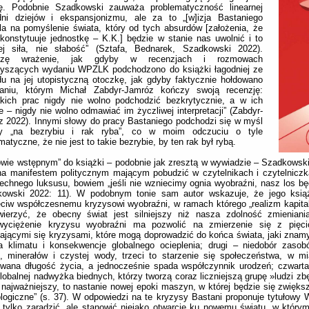
ę. Podobnie Szadkowski zauważa problematyczność linearnej
dni dziejów i ekspansjonizmu, ale za to „[w]izja Bastaniego
a na pomyślenie świata, który od tych absurdów [założenia, że
konstytuuje jednostkę – K.K.] będzie w stanie nas uwolnić i to
jej siła, nie słabość” (Sztafa, Bednarek, Szadkowski 2022).
szę wrażenie, jak gdyby w recenzjach i rozmowach
zyszących wydaniu WPZLK podchodzono do książki łagodniej ze
u na jej utopistyczną otoczkę, jak gdyby faktycznie hołdowano
aniu, którym Michał Zabdyr-Jamróz kończy swoją recenzję:
akich prac nigdy nie wolno podchodzić bezkrytycznie, a w ich
e ‒ nigdy nie wolno odmawiać im życzliwej interpretacji” (Zabdyr-
 2022). Innymi słowy do pracy Bastaniego podchodzi się w myśl
y „na bezrybiu i rak ryba”, co w moim odczuciu o tyle
matyczne, że nie jest to takie bezrybie, by ten rak był rybą.
wie wstępnym” do książki – podobnie jak zresztą w wywiadzie – Szadkowski
na manifestem politycznym mającym pobudzić w czytelnikach i czytelniczk
chnego luksusu, bowiem „jeśli nie wzniecimy ognia wyobraźni, nasz los bę
kowski 2022: 11). W podobnym tonie sam autor wskazuje, że jego ksi
ciw współczesnemu kryzysowi wyobraźni, w ramach którego „realizm kapita
ierzyć, że obecny świat jest silniejszy niż nasza zdolność zmieniania
wyciężenie kryzysu wyobraźni ma pozwolić na zmierzenie się z pięci
ającymi się kryzysami, które mogą doprowadzić do końca świata, jaki znamy
a klimatu i konsekwencje globalnego ocieplenia; drugi – niedobór zasob
i, minerałów i czystej wody, trzeci to starzenie się społeczeństwa, w mi
iwana długość życia, a jednocześnie spada współczynnik urodzeń; czwart
globalnej nadwyżka biednych, którzy tworzą coraz liczniejszą grupę »ludzi zb
najważniejszy, to nastanie nowej epoki maszyn, w której będzie się zwięks
logiczne” (s. 37). W odpowiedzi na te kryzysy Bastani proponuje tytułow
 tylko zaradzić, ale stanowić niejako otwarcie ku nowemu światu, w który