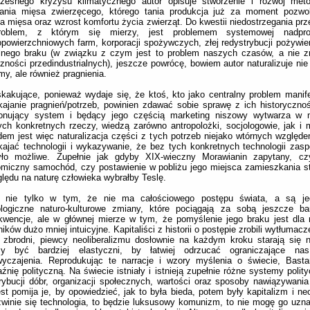
czesnego kryzysu klimatycznego autor opisuje stworzenie i rozwój met
ania mięsa zwierzęcego, którego tania produkcja już za moment pozwol
a mięsa oraz wzrost komfortu życia zwierząt. Do kwestii niedostrzegania prz
oblem, z którym się mierzy, jest problemem systemowej nadpro
opowierzchniowych farm, korporacji spożywczych, złej redystrybucji pożywien
alnego braku (w związku z czym jest to problem naszych czasów, a nie z
zności przedindustrialnych), jeszcze powrócę, bowiem autor naturalizuje nie
my, ale również pragnienia.
kakujące, ponieważ wydaje się, że ktoś, kto jako centralny problem manif
ajanie pragnień/potrzeb, powinien zdawać sobie sprawę z ich historyczno
jonujący system i będący jego częścią marketing niszowy wytwarza w n
ych konkretnych rzeczy, wiedzą zarówno antropolożki, socjologowie, jak i 
em jest więc naturalizacja części z tych potrzeb niejako wtórnych względ
ajać technologii i wykazywanie, że bez tych konkretnych technologii zasp
yło możliwe. Zupełnie jak gdyby XIX-wieczny Morawianin zapytany, cz
miczny samochód, czy postawienie w pobliżu jego miejsca zamieszkania sta
lędu na naturę człowieka wybrałby Teslę.
 nie tylko w tym, że nie ma całościowego postępu świata, a są je
ologiczne naturo-kulturowe zmiany, które pociągają za sobą jeszcze bar
kwencje, ale w głównej mierze w tym, że pomyślenie jego braku jest dla
ników dużo mniej intuicyjne. Kapitaliści z historii o postępie zrobili wytłumacz
j zbrodni, piewcy neoliberalizmu dosłownie na każdym kroku starają się
y być bardziej elastyczni, by łatwiej odrzucać ograniczające na
wyczajenia. Reprodukując te narracje i wzory myślenia o świecie, Basta
źnię polityczną. Na świecie istniały i istnieją zupełnie różne systemy poli
rybucji dóbr, organizacji społecznych, wartości oraz sposoby nawiązywania r
st pomija je, by opowiedzieć, jak to była bieda, potem były kapitalizm i neo
zwinie się technologia, to będzie luksusowy komunizm, to nie mogę go uzn