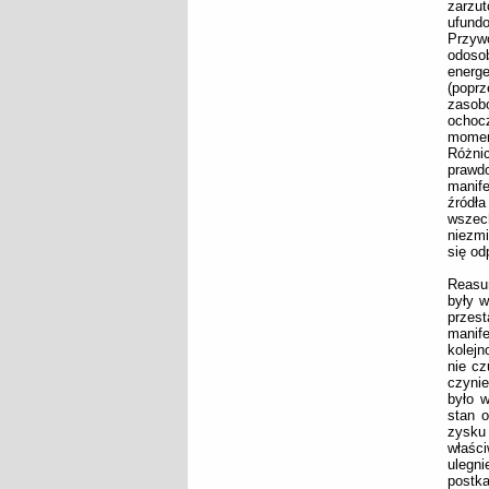
zarzu
ufund
Przyw
odoso
energ
(poprz
zasobó
ochoc
momen
Różni
prawdo
manif
źródła
wszec
niezmi
się od
Reasu
były w
przest
manife
kolej
nie cz
czynie
było w
stan o
zysku 
właśc
ulegn
postka