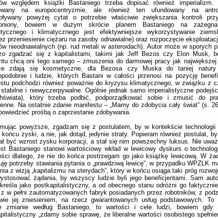
tów względem książki Bastaniego trzeba dopisać również imperializm. 
owany na europocentryzmie, ale również ten ufundowany na antrop
oływany powyżej cytat o potrzebie właściwie zwiększania kontroli przy
bniony, bowiem w dużym skrócie planem Bastaniego na zażegna
etycznego i klimatycznego jest efektywniejsze wykorzystywanie ziem
ez przeniesienie ciężaru na zasoby odnawialne) oraz rozpoczęcie eksploatac
w nieodnawialnych (np. rud metali w asteroidach). Autor może w sporych pa
zo zgadzać się z kapitalistami, takimi jak Jeff Bezos czy Elon Musk, 
tu chcą oni tego samego – zmuszenia do darmowej pracy jak największej 
ce zdają się kosmetyczne, dla Bezosa czy Muska do taniej natury 
podobnie i ludzie, których Bastani w całości przenosi na pozycję benefi
estu podchodzi również poważnie do kryzysu klimatycznego, w związku z 
 stabilne i niewyczerpywalne. Ogólnie jednak samo imperialistyczne podejści
hświata), który trzeba podbić, podporządkować sobie i zmusić do pra
enne. Na ostatnie zdanie manifestu – „Mamy do zdobycia cały świat” (s. 26
powiedzieć prośbą o zaprzestanie zdobywania.
mując powyższe, zgadzam się z postulatem, by w kontekście technologii 
 końcu zyski, a nie, jak dotąd, jedynie straty. Popieram również postulat, by
ał być wzrost zysku korporacji, a stał się nim powszechny luksus. Nie uwa
st Bastaniego stanowi wartościowy wkład w lewicowy dyskurs o technologi
ności dlatego, że nie do końca postrzegam go jako książkę lewicową. W 
uję potrzeby stawiania pytania o „prawdziwą lewicę”, w przypadku WPZLK 
nia z wizją „kapitalizmu na sterydach”, który w końcu osiąga taki próg rozw
ystosować żądania, by wszyscy ludzie byli jego beneficjentami. Sam auto
kreśla jako postkapitalistyczny, a od obecnego stanu odróżni go faktycznie
z w pełni zautomatyzowanych fabryk posiadanych przez robotników, z podz
iwie jej zniesieniem, na rzecz gwarantowanych usług podstawowych. To 
ie zmianie według Bastaniego, to wartości i cele ludzi, bowiem gdy 
pitalistyczny „zdamy sobie sprawę, że liberalne wartości osobistego spełnie