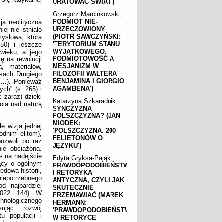
URATOWAĆ ŚWIAT')
Grzegorz Marcinkowski
,
PODMIOT NIE-
ja neolityczna
URZECZOWIONY
ej nie istniało
(PIOTR SAWCZYŃSKI:
mysłowa, która
'TERYTORIUM STANU
 50) i jeszcze
WYJĄTKOWEGO.
 wieku, a jego
PODMIOTOWOŚĆ A
ię na rewolucji
MESJANIZM W
, materiałów,
FILOZOFII WALTERA
asach Drugiego
BENJAMINA I GIORGIO
(…). Ponieważ
AGAMBENA')
ch” (s. 265) i
 zaraz) dzięki
Katarzyna Szkaradnik
,
ola nad naturą
SYNCZYZNA
POLSZCZYZNA? (JAN
MIODEK:
e wizja jednej
'POLSZCZYZNA. 200
odnim elitom),
FELIETONÓW O
ozwoli po raz
JĘZYKU')
nie obciążona.
s na nadejście
Edyta Gryksa-Pająk
,
jący o ogólnym
PRAWDOPODOBIEŃSTWO
ędową historii,
I RETORYKA
»niepotrzebnego
ANTYCZNA, CZYLI JAK
d najbardziej
SKUTECZNIE
2022: 144). W
PRZEMAWIAĆ (MAREK
chnologicznego
HERMANN:
sując rozwój
'PRAWDOPODOBIEŃSTWO
u populacji i
W RETORYCE