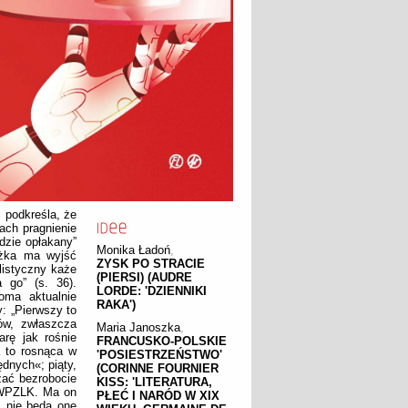
 podkreśla, że
ach pragnienie
dzie opłakany”
Monika Ładoń
,
ążka ma wyjść
ZYSK PO STRACIE
listyczny każe
(PIERSI) (AUDRE
 go” (s. 36).
LORDE: 'DZIENNIKI
oma aktualnie
RAKA')
: „Pierwszy to
ów, zwłaszcza
Maria Janoszka
,
arę jak rośnie
FRANCUSKO-POLSKIE
a to rosnąca w
'POSIESTRZEŃSTWO'
ędnych«; piąty,
(CORINNE FOURNIER
zać bezrobocie
KISS: 'LITERATURA,
y WPZLK. Ma on
PŁEĆ I NARÓD W XIX
m nie będą one