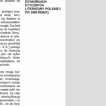
jest bowiem od
DYSKURSACH
ETYCZNYCH
LITERATURY POLSKIEJ
ć postępu oraz
PO 1989 ROKU')
ż teraz, lecz
 się dopiero w
ak wskazywałem
j mogła Zachód
bo na manifest
chodnie firmy.
zawsze w tyle,
przechodzić po
tacza przykład
– K.K.] postęp
azu do nowszej
jest nie tylko
ofanych, które
akładanie, że
echniki.
 nie mogą być
ie rozwiązania
e, zmieniając
temowych zmian
trzebowania na
nawet jeśli nie
kryte), że cały
ntensyfikację
oponowane i co
ć, że do listy