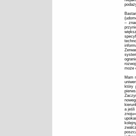
podaż
Bastan
(udomo
– znac
przyni
więks
specyf
techn
infor
Zerwa
system
ograni
rozwoj
może d
Mam na
uniwer
który
pierws
Zaczyn
noweg
kierun
a jeśl
znoju
upoka
kolejn
zwalc
poszc