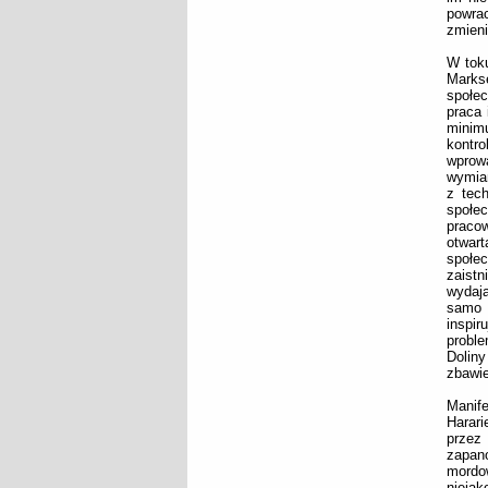
powrac
zmieni
W toku
Markse
społec
praca 
minimu
kontro
wprow
wymian
z tech
społec
pracow
otwar
społe
zaistn
wydaj
samo 
inspi
probl
Dolin
zbawie
Manife
Harari
przez
zapan
mordow
niejak