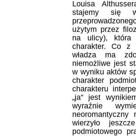
Louisa Althusse
stajemy się 
przeprowadzoneg
użytym przez filoz
na ulicy), któr
charakter. Co z
władza ma zdol
niemożliwe jest s
w wyniku aktów s
charakter podmi
charakteru interp
„ja” jest wyniki
wyraźnie wymi
neoromantyczny m
wierzyło jeszc
podmiotowego pra