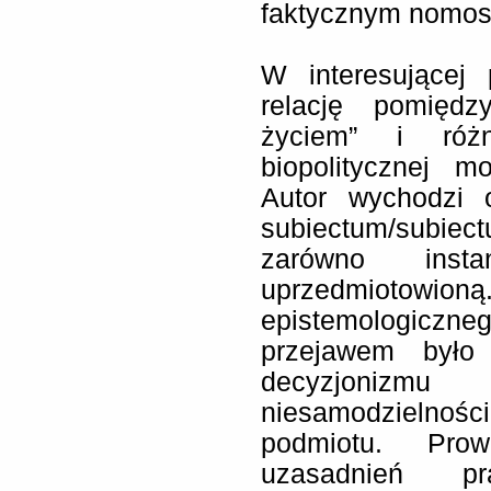
faktycznym nomos
W interesującej
relację pomięd
życiem” i ró
biopolitycznej m
Autor wychodzi 
subiectum/subie
zarówno inst
uprzedmiotowioną.
epistemologic
przejawem było 
decyzjoniz
niesamodzielnośc
podmiotu. Pro
uzasadnień pr