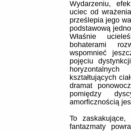
Wydarzeniu, efe
uciec od wrażenia
prześlepia jego wa
podstawową jednost
Właśnie uciele
bohaterami ro
wspomnieć jeszc
pojęciu dystynkc
horyzontalnych
kształtujących ci
dramat ponowocze
pomiędzy dysc
amorficznością jes
To zaskakujące, 
fantazmaty powra