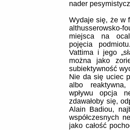
nader pesymistycz
Wydaje się, że w fi
althusserowsko
miejsca na ocale
pojęcia podmiot
Vattima i jego „sł
można jako zori
subiektywność wy
Nie da się uciec 
albo reaktywna, 
wpływu opcja neo
zdawałoby się, odp
Alain Badiou, naj
współczesnych ne
jako całość poch