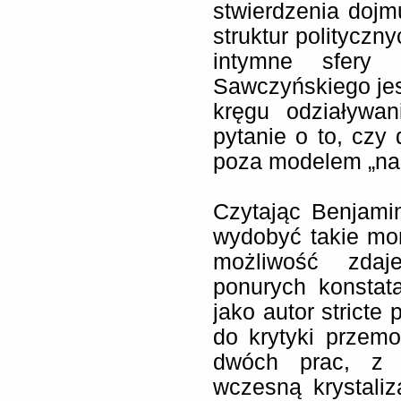
stwierdzenia dojmu
struktur polityczn
intymne sfery 
Sawczyńskiego jes
kręgu odziaływan
pytanie o to, czy
poza modelem „nag
Czytając Benjami
wydobyć takie mom
możliwość zdaj
ponurych konstat
jako autor stricte
do krytyki przemoc
dwóch prac, z k
wczesną krystali