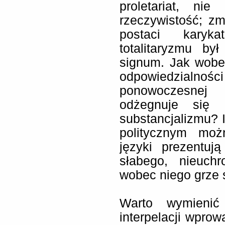
proletariat, ni
rzeczywistość; zm
postaci karykat
totalitaryzmu by
signum. Jak wobe
odpowiedzialn
ponowoczesnej 
odżegnuje się 
substancjalizmu? 
politycznym moż
języki prezentuj
słabego, nieuch
wobec niego grze s
Warto wymienić
interpelacji wprowa