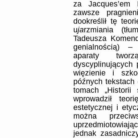
za Jacques’em L
zawsze pragnien
dookreślił tę teor
u
ja
rzmiania (tłu
Tadeusza Komenda
genialnością) –
aparaty twor
dyscyplinujących 
więzienie i szk
późnych tekstach 
tomach „Historii
wprowadził teori
estetycznej i ety
można przeciws
uprzedmiotowiają
jednak zasadniczy