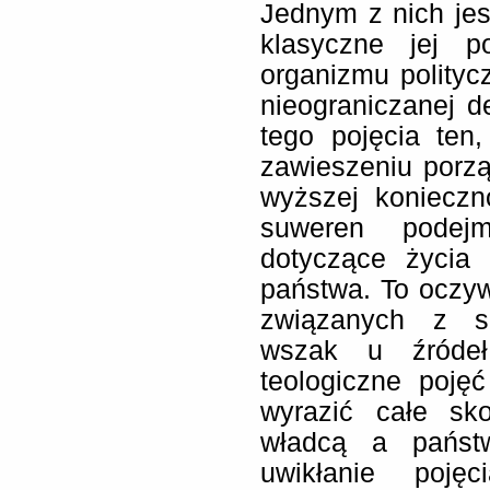
Jednym z nich jest
klasyczne jej p
organizmu polity
nieograniczanej 
tego pojęcia ten
zawieszeniu porzą
wyższej konieczno
suweren podejm
dotyczące życia 
państwa. To oczyw
związanych z s
wszak u źródeł
teologiczne poję
wyrazić całe sko
władcą a państw
uwikłanie poję