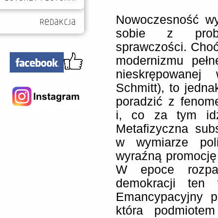
Nowoczesność wyr
sobie z probl
sprawczości. Choć
modernizmu pełn
nieskrępowanej 
Schmitt), to jednak
poradzić z fenom
i, co za tym idz
Metafizyczna sub
w wymiarze poli
wyraźną promocję 
W epoce rozpad
demokracji ten
Emancypacyjny pot
która podmiotem