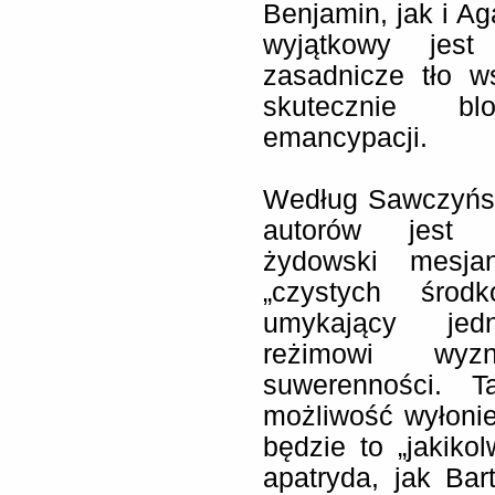
Benjamin, jak i 
wyjątkowy jest 
zasadnicze tło w
skutecznie bl
emancypacji.
Według Sawczyńsk
autorów jest i
żydowski mesja
„czystych środ
umykający jedn
reżimowi wyz
suwerenności. 
możliwość wyłonie
będzie to „jakiko
apatryda, jak Bart