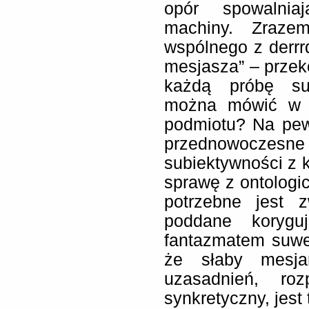
opór spowalniaj
machiny. Zraze
wspólnego z derrr
mesjasza” – prze
każdą próbę sub
można mówić w t
podmiotu? Na pew
przednowoczesne
subiektywności z 
sprawę z ontologi
potrzebne jest z
poddane korygu
fantazmatem suwe
że słaby mesjan
uzasadnień, ro
synkretyczny, jest