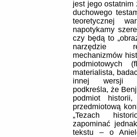
jest jego ostatni
duchowego testa
teoretycznej wa
napotykamy szereg 
czy będą to „obra
narzędzie rek
mechanizmów histo
podmiotowych (fl
materialista, bada
innej wersji s
podkreśla, że Ben
podmiot historii
przedmiotową kon
„Tezach histor
zapominać jednak 
tekstu – o Aniel