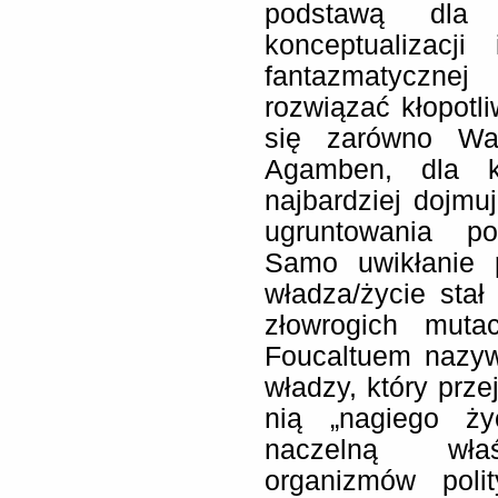
podstawą dla
konceptualizacj
fantazmatycznej
rozwiązać kłopotl
się zarówno Wal
Agamben, dla kt
najbardziej dojm
ugruntowania po
Samo uwikłanie 
władza/życie stał
złowrogich mut
Foucaltuem nazywa
władzy, który prz
nią „nagiego ży
naczelną właś
organizmów poli