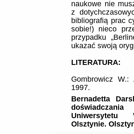
naukowe nie mus
z dotychczasowyc
bibliografią prac 
sobie!) nieco pr
przypadku „Berli
ukazać swoją oryg
LITERATURA:
Gombrowicz W.: 
1997.
Bernadetta Dars
doświadczani
Uniwersytetu 
Olsztynie. Olszty