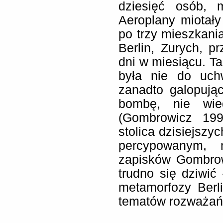
dziesięć osób, 
Aeroplany miotały
po trzy mieszkania
Berlin, Zurych, 
dni w miesiącu. T
była nie do uch
zanadto galopują
bombę, nie wie
(Gombrowicz 199
stolica dzisiejszy
percypowanym, 
zapisków Gombrow
trudno się dziwić
metamorfozy Berl
tematów rozważań 