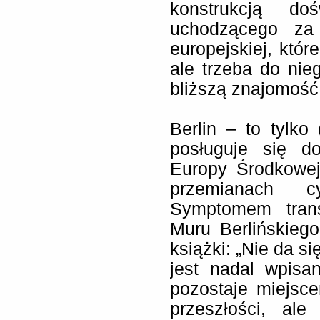
konstrukcją doś
uchodzącego za 
europejskiej, któr
ale trzeba do ni
bliższą znajomość
Berlin – to tylko 
posługuje się do
Europy Środkowej
przemianach cy
Symptomem trans
Muru Berlińskieg
książki: „Nie da si
jest nadal wpisa
pozostaje miejsc
przeszłości, al