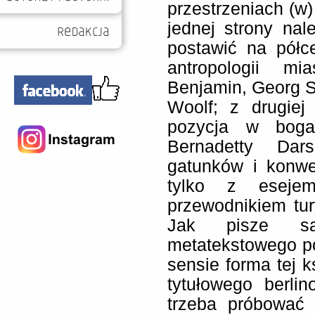
przestrzeniach (w
jednej strony nal
postawić na półc
antropologii mi
Benjamin, Georg S
Woolf; z drugiej
pozycja w boga
Bernadetty Dars
gatunków i konwe
tylko z esejem,
przewodnikiem tu
Jak pisze s
metatekstowego 
sensie forma tej k
tytułowego berli
trzeba próbować