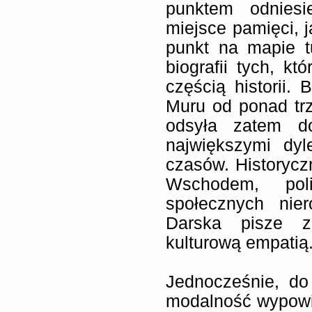
punktem odniesi
miejsce pamięci, j
punkt na mapie t
biografii tych, kt
częścią historii.
Muru od ponad trzy
odsyła zatem do
największymi dy
czasów. Historyc
Wschodem, polit
społecznych nie
Darska pisze z
kulturową empatią
Jednocześnie, do
modalność wypowie