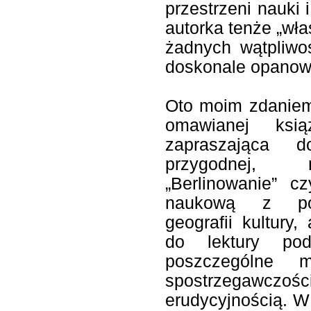
przestrzeni nauki i
autorka tenże „wła
żadnych wątpliwoś
doskonale opanow
Oto moim zdaniem
omawianej ksią
zapraszająca do
przygodnej, n
„Berlinowanie” c
naukową z pogr
geografii kultury,
do lektury pod
poszczególne m
spostrzegaw
erudycyjnością. W