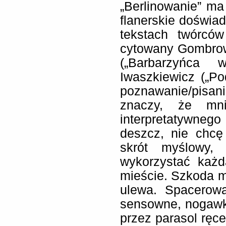
„Berlinowanie” ma
flanerskie doświa
tekstach twórców 
cytowany Gombrowi
(„Barbarzyńca 
Iwaszkiewicz („Po
poznawanie/pisanie
znaczy, że mni
interpretatywnego
deszcz, nie chcę 
skrót myślowy, 
wykorzystać każd
mieście. Szkoda mi
ulewa. Spacerow
sensowne, nogawki
przez parasol ręce