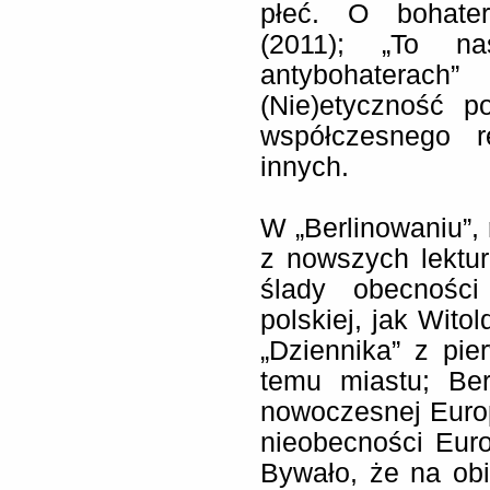
płeć. O bohater
(2011); „To na
antybohatera
(Nie)etyczność 
współczesnego r
innych.
W „Berlinowaniu”,
z nowszych lektur
ślady obecności 
polskiej, jak Wito
„Dziennika” z pie
temu miastu; Ber
nowoczesnej Euro
nieobecności Eur
Bywało, że na obi