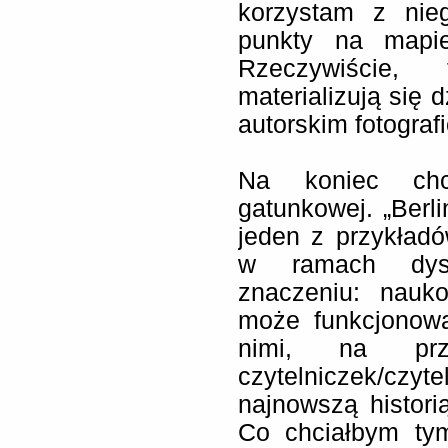
korzystam z nie
punkty na mapie
Rzeczywiście, 
materializują się
autorskim fotograf
Na koniec chc
gatunkowej. „Berli
jeden z przykładó
w ramach dysk
znaczeniu: nauk
może funkcjonowa
nimi, na prz
czytelniczek/cz
najnowszą histori
Co chciałbym ty