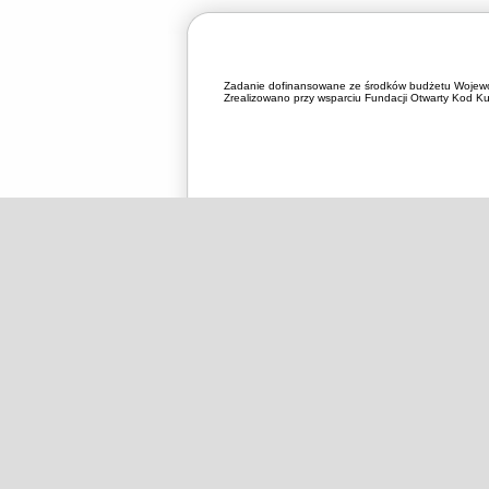
Zadanie dofinansowane ze środków budżetu Wojewó
Zrealizowano przy wsparciu Fundacji Otwarty Kod Kul