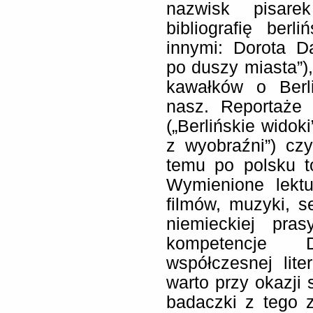
nazwisk pisarek
bibliografię berl
innymi: Dorota Da
po duszy miasta”)
kawałków o Berl
nasz. Reportaże 
(„Berlińskie widok
z wyobraźni”) cz
temu po polsku to
Wymienione lektu
filmów, muzyki, ser
niemieckiej pra
kompetencje 
współczesnej liter
warto przy okazji
badaczki z tego z