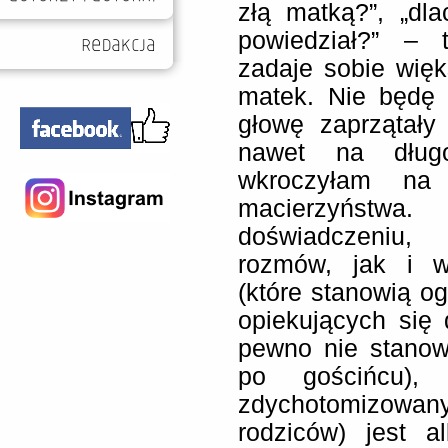
złą matką?”, „dla
powiedział?” – t
zadaje sobie wię
matek. Nie będę 
głowę zaprzątały
nawet na dług
wkroczyłam na 
macierzyńst
doświadczeniu,
rozmów, jak i w
(które stanowią o
opiekujących się
pewno nie stanow
po gościńcu),
zdychotomizowa
rodziców) jest a