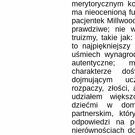
merytorycznym ko
ma nieocenioną fu
pacjentek Millwood
prawdziwe; nie w
truizmy, takie jak
to najpiękniejsz
uśmiech wynagrod
autentyczne; 
charakterze doś
dojmującym ucz
rozpaczy, złości,
udziałem większ
dziećmi w dom
partnerskim, któ
odpowiedzi na pr
nierównościach dot