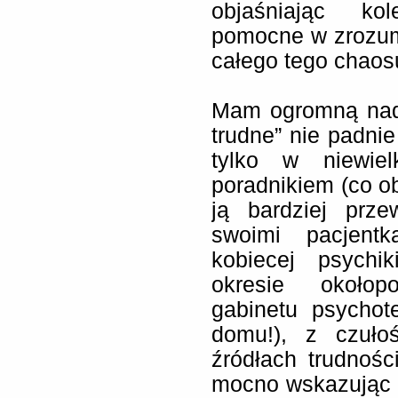
objaśniając kol
pomocne w zrozumi
całego tego chaos
Mam ogromną nadz
trudne” nie padnie
tylko w niewie
poradnikiem (co o
ją bardziej prz
swoimi pacjent
kobiecej psychi
okresie okołop
gabinetu psychot
domu!), z czuło
źródłach trudnośc
mocno wskazując n