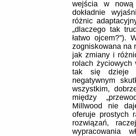
wejścia w nową 
dokładnie wyjaś
różnic adaptacyjn
„dlaczego tak tr
łatwo ojcem?”). 
zogniskowana na r
jak zmiany i róż
rolach życiowych
tak się dzieje 
negatywnym skut
wszystkim, dobrz
między „przewo
Millwood nie daj
oferuje prostych 
rozwiązań, racz
wypracowania wł