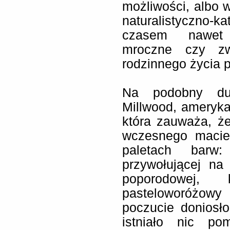
możliwości, albo 
naturalistyczno-k
czasem nawet h
mroczne czy zwy
rodzinnego życia 
Na podobny du
Millwood, ameryka
która zauważa, ż
wczesnego macie
paletach barw
przywołującej na
poporodowej, 
pasteloworóżowy
poczucie doniosło
istniało nic po