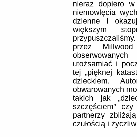
nieraz dopiero 
niemowlęcia wych
dzienne i okaz
większym sto
przypuszczaliśmy
przez Millwoo
obserwowanyc
utożsamiać i poc
tej „pięknej katas
dzieckiem. Aut
obwarowanych moc
takich jak „dzi
szczęściem” czy 
partnerzy zbliżaj
czułością i życzliw