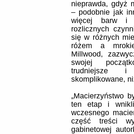
nieprawda, gdyż 
– podobnie jak i
więcej barw i 
rozlicznych czyn
się w różnych mi
różem a mrokie
Millwood, zazwyc
swojej początk
trudniejsze i 
skomplikowane, n
„Macierzyństwo b
ten etap i wnikl
wczesnego macier
część treści wy
gabinetowej autor