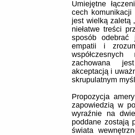
Umiejętne łącze
cech komunikacji
jest wielką zaletą
niełatwe treści p
sposób odebrać 
empatii i zrozu
współczesnych 
zachowana jes
akceptacją i uważn
skrupulatnym myś
Propozycja amery
zapowiedzią w po
wyraźnie na dwie
poddane zostają p
świata wewnętrzn