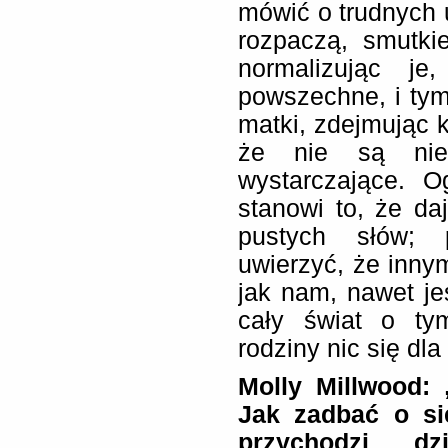
mówić o trudnych 
rozpaczą, smutki
normalizując je
powszechne, i ty
matki, zdejmując 
że nie są nie 
wystarczające. O
stanowi to, że da
pustych słów; 
uwierzyć, że inny
jak nam, nawet jeś
cały świat o ty
rodziny nic się dl
Molly Millwood:
Jak zadbać o si
przychodzi dz