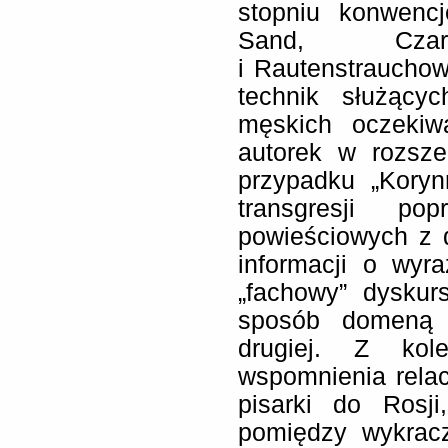
stopniu konwencj
Sand, Czarto
i Rautenstrauchow
technik służący
męskich oczekiw
autorek w rozsze
przypadku „Kory
transgresji po
powieściowych z 
informacji o wyr
„fachowy” dyskur
sposób domeną j
drugiej. Z kole
wspomnienia rela
pisarki do Rosji
pomiędzy wykrac