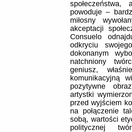
społeczeństwa, 
powoduje – bardz
miłosny wywoła
akceptacji społe
Consuelo odnajd
odkryciu swojeg
dokonanym wybo
natchniony twór
geniusz, właśn
komunikacyjną w
pozytywne obraz
artystki wymierzo
przed wyjściem ko
na połączenie tal
sobą, wartości ety
politycznej twó