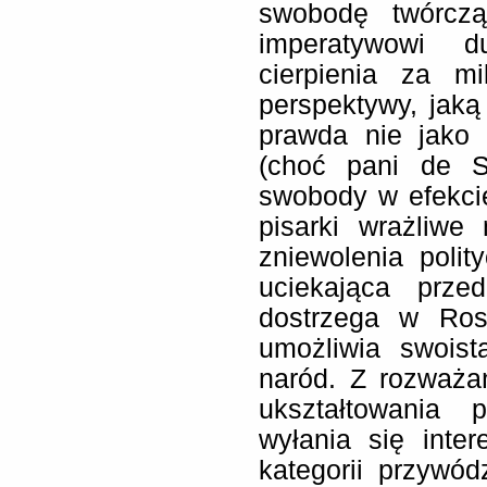
swobodę twórcz
imperatywowi d
cierpienia za mi
perspektywy, jaką
prawda nie jako 
(choć pani de S
swobody w efekcie
pisarki wrażliw
zniewolenia poli
uciekająca prz
dostrzega w Rosj
umożliwia swoistą
naród. Z rozważa
ukształtowania 
wyłania się inte
kategorii przywódz