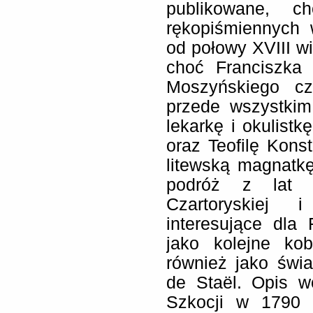
publikowane, c
rękopiśmiennych 
od połowy XVIII w
choć Franciszka
Moszyńskiego cz
przede wszystkim
lekarkę i okulistk
oraz Teofilę Kons
litewską magnatkę
podróż z lat 1
Czartoryskiej 
interesujące dla 
jako kolejne kob
również jako świa
de Staël. Opis wo
Szkocji w 1790 