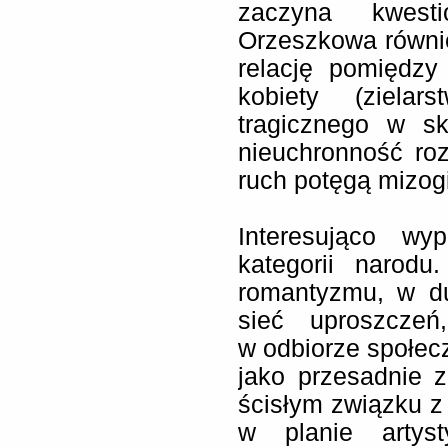
zaczyna kwesti
Orzeszkowa równi
relację pomiędzy
kobiety (zielar
tragicznego w sk
nieuchronność ro
ruch potęgą mizog
Interesująco wy
kategorii narodu
romantyzmu, w du
sieć uproszcze
w odbiorze społec
jako przesadnie 
ścisłym związku 
w planie artyst