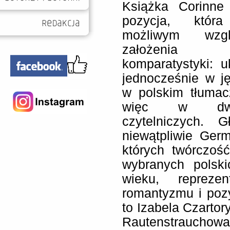
Książka Corinne 
pozycja, któ
możliwym wzgl
założenia 
komparatystyki: u
jednocześnie w ję
w polskim tłumacz
więc w dwó
czytelniczych. 
niewątpliwie Ger
których twórczość
wybranych polsk
wieku, reprezen
romantyzmu i pozy
to Izabela Czartor
Rautenstrauchowa