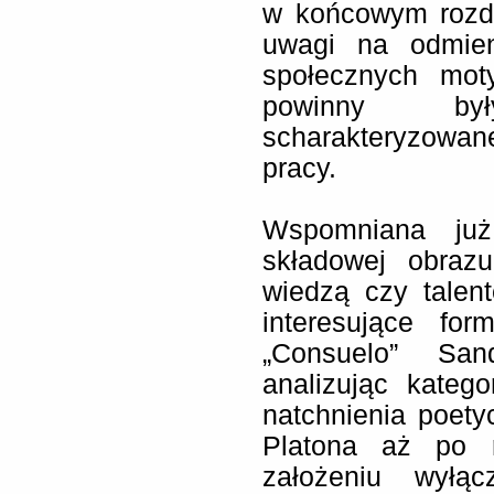
w końcowym rozdz
uwagi na odmien
społecznych moty
powinny był
scharakteryzowa
pracy.
Wspomniana już
składowej obrazu
wiedzą czy talen
interesujące fo
„Consuelo” San
analizując kateg
natchnienia poety
Platona aż po 
założeniu wyłą