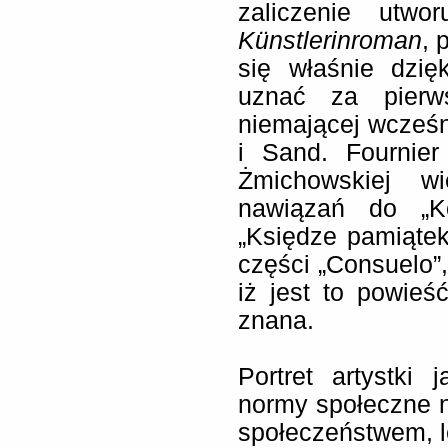
zaliczenie utwo
Künstlerinroman
, 
się właśnie dzię
uznać za pierws
niemającej wcześn
i Sand. Fournier
Żmichowskiej wi
nawiązań do „K
„Księdze pamiątek
części „Consuelo”
iż jest to powie
znana.
Portret artystki 
normy społeczne n
społeczeństwem, le