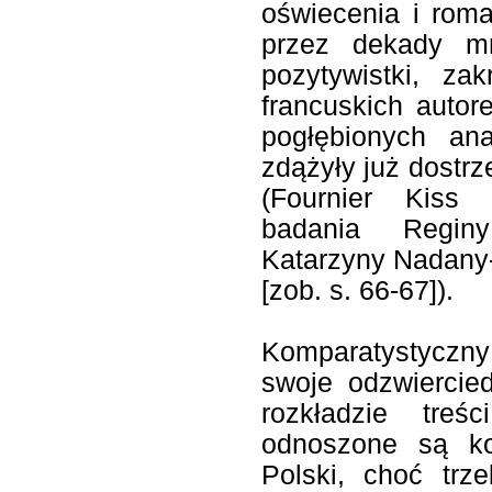
oświecenia i rom
przez dekady m
pozytywistki, zak
francuskich autor
pogłębionych ana
zdążyły już dostrz
(Fournier Kiss
badania Reginy
Katarzyny Nadany
[zob. s. 66-67]).
Komparatystyczny
swoje odzwiercie
rozkładzie tre
odnoszone są ko
Polski, choć tr