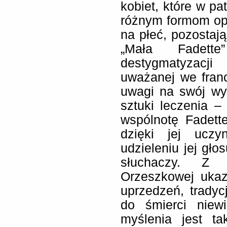
kobiet, które w pa
różnym formom opr
na płeć, pozostają
„Mała Fadett
destygmatyzacj
uważanej we fran
uwagi na swój wy
sztuki leczenia –
wspólnotę Fadett
dzięki jej uczy
udzieleniu jej gło
słuchaczy. Z k
Orzeszkowej ukaz
uprzedzeń, tradyc
do śmierci niewi
myślenia jest t