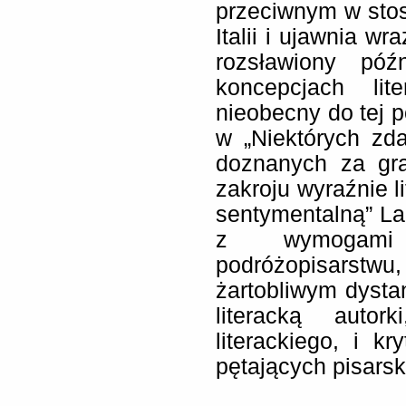
przeciwnym w stos
Italii i ujawnia w
rozsławiony pó
koncepcjach lit
nieobecny do tej p
w „Niektórych zd
doznanych za gran
zakroju wyraźnie l
sentymentalną” Lau
z wymogami 
podróżopisarst
żartobliwym dyst
literacką autor
literackiego, i k
pętających pisarsk