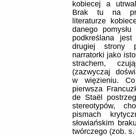
kobiecej a utrwa
Brak tu na prz
literaturze kobie
danego pomysłu p
podkreślana jest
drugiej strony 
narratorki jako ist
strachem, czuj
(zazwyczaj doświ
w więzieniu. Co
pierwsza Francuz
de Staël postrze
stereotypów, c
pismach krytyc
słowiańskim brak
twórczego (zob. s.