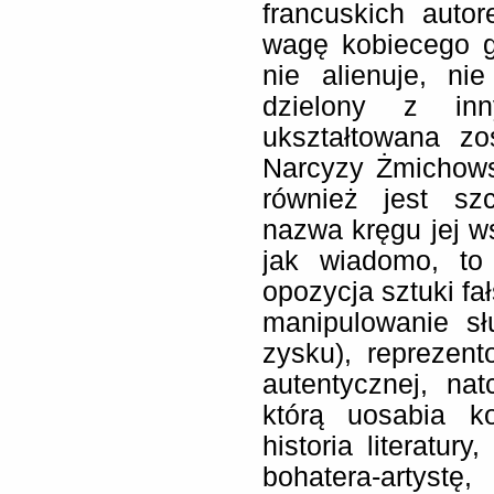
francuskich auto
wagę kobiecego g
nie alienuje, ni
dzielony z i
ukształtowana zo
Narcyzy Żmichowsk
również jest szc
nazwa kręgu jej ws
jak wiadomo, to 
opozycja sztuki fał
manipulowanie sł
zysku), reprezen
autentycznej, na
którą uosabia k
historia literatur
bohatera-artyst