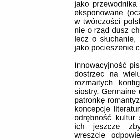
jako przewodnika
eksponowane (ocz
w twórczości polsk
nie o rząd dusz cho
lecz o słuchanie,
jako pocieszenie c
Innowacyjność pis
dostrzec na wiel
rozmaitych konfig
siostry. Germaine
patronkę romanty
koncepcje literatu
odrębność kultur 
ich jeszcze zb
wreszcie odpowi