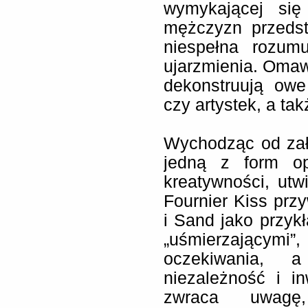
wymykającej się
mężczyzn przedst
niespełna rozum
ujarzmienia. Omawi
dekonstruują owe
czy artystek, a ta
Wychodząc od zało
jedną z form opr
kreatywności, ut
Fournier Kiss prz
i Sand jako przyk
„uśmierzającymi”
oczekiwania, a
niezależność i i
zwraca uwagę, 