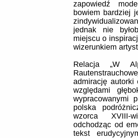
zapowiedź mode
bowiem bardziej je
zindywidualizowa
jednak nie był
miejscu o inspirac
wizerunkiem artys
Relacja „W Al
Rautenstraucho
admirację autorki
względami głębok
wypracowanymi pr
polska podróżni
wzorca XVIII-w
odchodząc od emoc
tekst erudycyjny