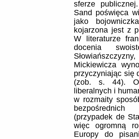
sferze publiczne
Sand poświęca wi
jako bojowniczk
kojarzona jest z
W literaturze fra
docenia swois
Słowiańszczyzn
Mickiewicza wyn
przyczyniając się 
(zob. s. 44). 
liberalnych i huma
w rozmaity sposó
bezpośrednich 
(przypadek de Sta
więc ogromną ro
Europy do pisan