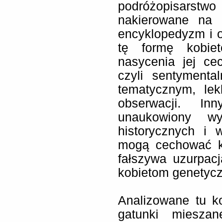
podróżopisarstw
nakierowane na 
encyklopedyzm i ob
tę formę kobie
nasycenia jej ce
czyli sentymenta
tematycznym, lek
obserwacji. In
unaukowiony wy
historycznych i 
mogą cechować ko
fałszywa uzurpacj
kobietom genetycz
Analizowane tu k
gatunki mieszan