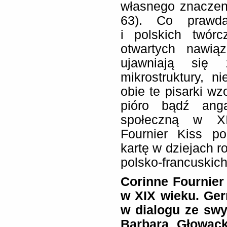
własnego znaczeni
63). Co prawda
i polskich twórc
otwartych nawią
ujawniają się 
mikrostruktury, 
obie te pisarki wz
pióro bądź anga
społeczną w XI
Fournier Kiss p
kartę w dziejach r
polsko-francuskich
Corinne Fournier 
w XIX wieku. Ger
w dialogu ze swy
Barbara Głowacka