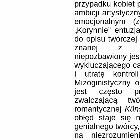
przypadku kobiet 
ambicji artystyczn
emocjonalnym (
„Korynnie” entuz
do opisu twórczej 
znanej z umi
niepozbawiony jes
wykluczającego ca
i utratę kontro
Mizoginistyczny o
jest często pr
zwalczającą tw
romantycznej
Kün
obłęd staje się 
genialnego twórcy
na niezrozumien