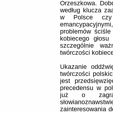
Orzeszkowa. Dobó
według klucza za
w Polsce czy 
emancypacyjnymi,
problemów ściśl
kobiecego głosu 
szczególnie waż
twórczości kobiece
Ukazanie oddźwi
twórczości polski
jest przedsięwzi
precedensu w pol
już o zagran
słowianoznaws
zainteresowania 