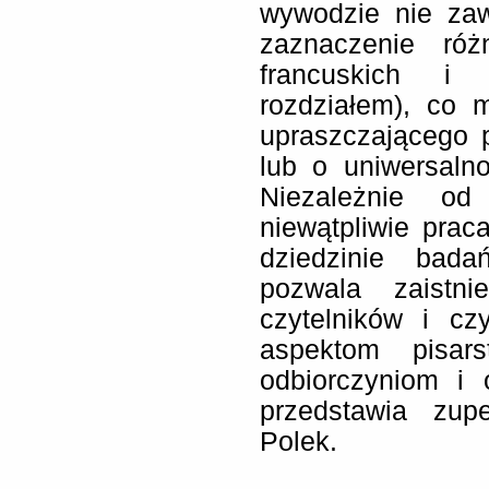
wywodzie nie za
zaznaczenie róż
francuskich i
rozdziałem), co 
upraszczającego p
lub o uniwersaln
Niezależnie od
niewątpliwie prac
dziedzinie bada
pozwala zaistn
czytelników i cz
aspektom pisa
odbiorczyniom i 
przedstawia zup
Polek.