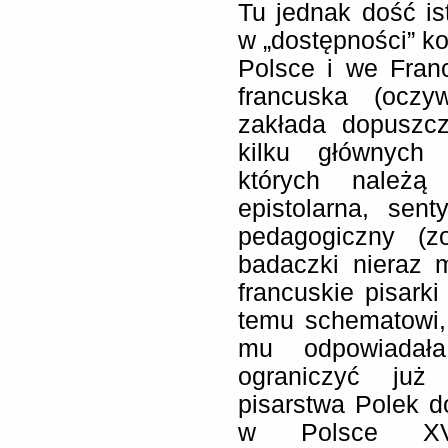
Tu jednak dość is
w „dostępności” k
Polsce i we Franc
francuska (oczy
zakłada dopuszcz
kilku głównych 
których należą
epistolarna, sent
pedagogiczny (
badaczki nieraz 
francuskie pisark
temu schematowi, 
mu odpowiadał
ograniczyć już
pisarstwa Polek 
w Polsce XVII