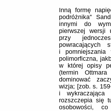
Inną formę napi
podróżnika” San
innymi do wymi
pierwszej wersji
przy jednoczes
powracających st
i pomniejszania 
polimorficzna, jak
w której opisy pe
(termin Ottmara
dominować zacz
wizja; [zob. s. 159
i wykraczająca
rozszczepia się 
osobowości, co