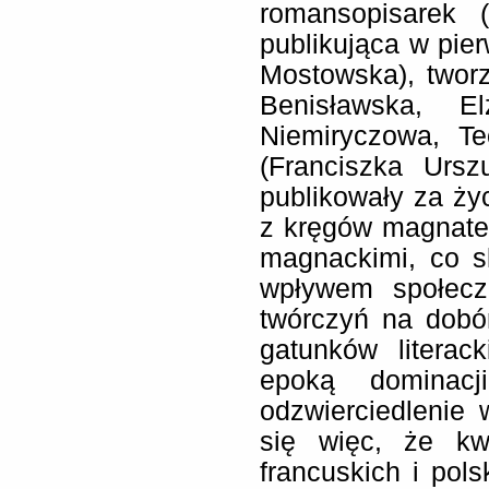
romansopisarek 
publikująca w pie
Mostowska), tworz
Benisławska, El
Niemiryczowa, Teo
(Franciszka Ursz
publikowały za życ
z kręgów magnater
magnackimi, co sk
wpływem społeczn
twórczyń na dobór
gatunków literac
epoką dominacj
odzwierciedlenie
się więc, że kw
francuskich i pol