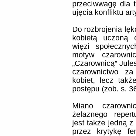
przeciwwagę dla
ujęcia konfliktu a
Do rozbrojenia lęk
kobietą uczoną o
więzi społeczny
motyw czarownic
„Czarownicą” Jules
czarownictwo za
kobiet, lecz tak
postępu (zob. s. 3
Miano czarowni
żelaznego repert
jest także jedną 
przez krytykę fe