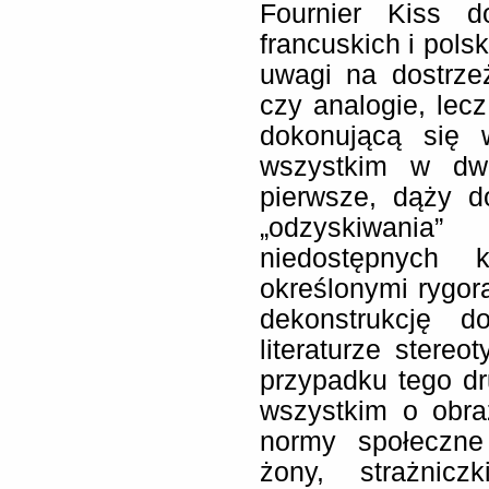
Fournier Kiss d
francuskich i pols
uwagi na dostrzeż
czy analogie, lec
dokonującą się 
wszystkim w dw
pierwsze, dąży d
„odzyskiwani
niedostępnych 
określonymi rygora
dekonstrukcję 
literaturze stere
przypadku tego d
wszystkim o obra
normy społeczne 
żony, strażnicz