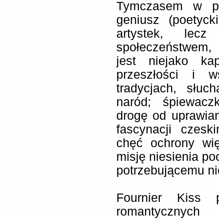
Tymczasem w po
geniusz (poetyck
artystek, lec
społeczeństwem,
jest niejako ka
przeszłości i 
tradycjach, słuc
naród; śpiewacz
drogę od uprawiani
fascynacji czes
chęć ochrony wi
misję niesienia p
potrzebującemu ni
Fournier Kiss 
romantycznyc