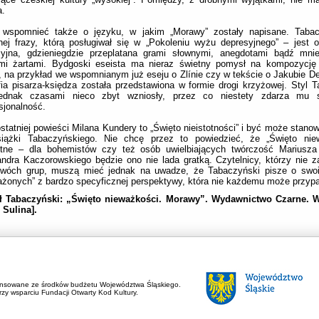
a.
 wspomnieć także o języku, w jakim „Morawy” zostały napisane. Taba
ej frazy, którą posługiwał się w „Pokoleniu wyżu depresyjnego” – jest 
cyjna, gdzieniegdzie przeplatana grami słownymi, anegdotami bądź mniej
mi żartami. Bydgoski eseista ma nieraz świetny pomysł na kompozycję 
, na przykład we wspomnianym już eseju o Zlínie czy w tekście o Jakubie D
fia pisarza-księdza została przedstawiona w formie drogi krzyżowej. Styl 
jednak czasami nieco zbyt wzniosły, przez co niestety zdarza mu 
sjonalność.
ostatniej powieści Milana Kundery to „Święto nieistotności” i być może stanowi
siążki Tabaczyńskiego. Nie chcę przez to powiedzieć, że „Święto niew
totne – dla bohemistów czy też osób uwielbiających twórczość Mariusza
ndra Kaczorowskiego będzie ono nie lada gratką. Czytelnicy, którzy nie za
dwóch grup, muszą mieć jednak na uwadze, że Tabaczyński pisze o swo
żonych” z bardzo specyficznej perspektywy, która nie każdemu może przypa
ł Tabaczyński: „Święto nieważkości. Morawy”.
Wydawnictwo Czarne. W
: Sulina].
ansowane ze środków budżetu Województwa Śląskiego.
zy wsparciu Fundacji Otwarty Kod Kultury.