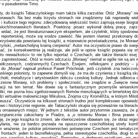
y o pseudonimie Timo.
ty, do książki Tabaczyńskiego mam także kilka zarzutów. Otóż „Morawy” ni
orawach. Na bez mała trzystu stronach nie znajdziemy tak naprawdę wiel
ii i kulturze tego regionu: zdecydowaną większość treści zajmują eseje biogra
kich/morawskich literatach. Powtórzę: pisarz wykonał dobrą pracę, zajrz
i, widać, że jest literaturoznawczym ekspertem, ale czytelnik, który spodziewa
e
reporterskiej, może się srodze zawieść. Nie jestem również przekonany do
przyświecała powstaniu tej książki, a mianowicie przeświadczenia, że Morawy
yński, „melancholijną krainą cierpienia”. Autor ma oczywiście prawo do swojej
ać, że konsekwentnie ją realizuje, ale jeśli w opisie książki pojawia się s
to nieważkości« to nie tylko reportaż o Czechach, ale także literacki esej
zaprotestować. Otóż w moim odczuciu „Morawy” niemal w ogóle nie są ani r
półczesnych, codziennych) Czechach. Esejem, refleksjami z podróży – ja
 do „Moraw” napisał profesor Paweł Próchniak: jeśli czytelnik zna twórczość
skiego polonisty, to zapewne domyśli się, że ma do czynienia z książką sku
holii, metafizyce i artystowskim obliczu czeskiej kultury. Jednak odbiorca
zesne Morawy, ich problemy i społeczność, nie znajdzie w „Święcie niew
macji na ten temat. Nie dowie się o fantastycznym przemyśle winiarskim
iki, nie pozna losu zgettoizowanych Romów mieszkających w brneńskiej dziel
zi wirtualnie malowniczego Mikulova, Znojma czy Kroměříža, w którym Miloš
usza”. Oczywiście na kilkuset stronach trudno jest kompleksowo opowied
owo i historycznie regionie, ale Tabaczyński skupia się przeważnie na litera
u omawianych miejsc. W jednym z tekstów autor przytomnie zauważa, że po
bezgranicznie zakochany w Pradze, a „o istnieniu Moraw i Brna prawie 
ję, że jego książka to zmieni, ale równocześnie obawiam się, że obraz regio
yłania, nie za bardzo pozwala na opuszczenie czechofilskiej strefy kom
m wrażenie, że polskie piśmiennictwo poświęcone Czechom jest tematyczn
frontach: jeden to bezrefleksyjna, pełna stereotypów czechofilia, drugi to es
ące czeskiej kultury „wysokiej”. Pomiędzy, z drobnymi wyjątkami, nie m