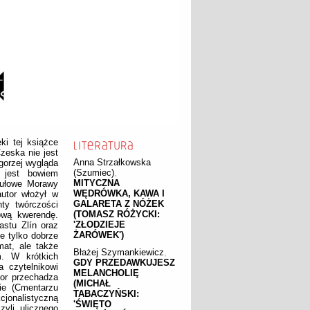
i tej książce
Czeska nie jest
Anna Strzałkowska
gorzej wygląda
(Szumiec)
,
 jest bowiem
MITYCZNA
ytułowe Morawy
WĘDRÓWKA, KAWA I
autor włożył w
GALARETA Z NÓŻEK
ty twórczości
(TOMASZ RÓŻYCKI:
ową kwerendę.
'ZŁODZIEJE
astu Zlín oraz
ŻARÓWEK')
e tylko dobrze
at, ale także
Błażej Szymankiewicz
,
m. W krótkich
GDY PRZEDAWKUJESZ
a czytelnikowi
MELANCHOLIĘ
tor przechadza
(MICHAŁ
ie (Cmentarzu
TABACZYŃSKI:
cjonalistyczną
'ŚWIĘTO
zyli ulicznego