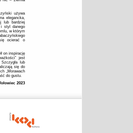
czyński używa
ona elegancka,
 lub bardziej
i styl danego
emlu, w którym
Tabaczyńskiego
się ocierać o
ł on inspirację
ażkości” jest
 Szczygła lub
liczają się do
ich „Morawach
ść do gustu.
ołowiec 2023