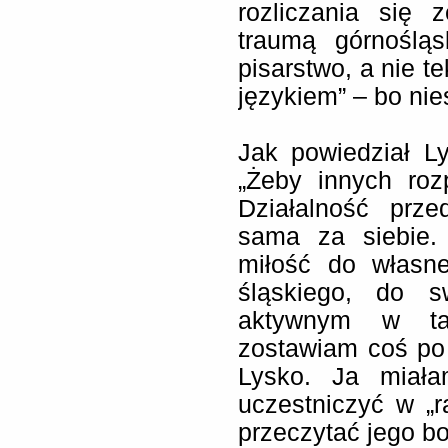
rozliczania się 
traumą górnośląs
pisarstwo, a nie t
językiem” – bo nies
Jak powiedział L
„
Żeby innych roz
Działalność prz
sama za siebie.
miłość do własn
śląskiego, do s
aktywnym w ta
zostawiam coś po 
Lysko. Ja miała
uczestniczyć w
„
r
przeczytać jego bo