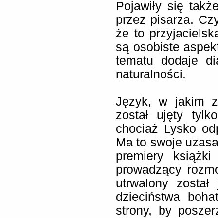
Pojawiły się tak
przez pisarza. Czy
że to przyjaciels
są osobiste aspek
tematu dodaje di
naturalności.
Język, w jakim z
został ujęty tylk
chociaż Lysko od
Ma to swoje uzasa
premiery książk
prowadzący rozm
utrwalony został
dzieciństwa boha
strony, by poszer