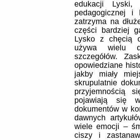
edukacji Lyski,
pedagogicznej i l
zatrzyma na dłuż
części bardziej 
Lysko z chęcią o
używa wielu dy
szczegółów. Zas
opowiedziane histo
jakby miały mie
skrupulatnie doku
przyjemnością s
pojawiają się w
dokumentów w kom
dawnych artykułó
wiele emocji – ś
ciszy i zastanaw