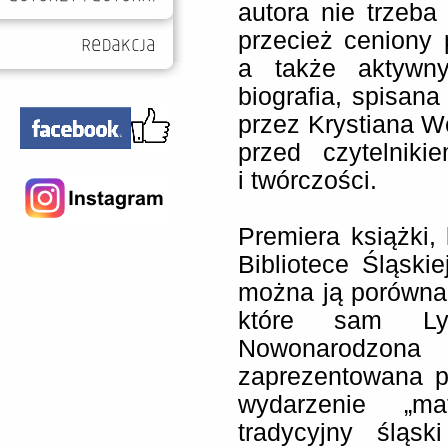
autora nie trzeba
przecież ceniony p
a także aktywny
biografia, spisan
przez Krystiana W
przed czytelnik
i twórczości.
Premiera książki,
Bibliotece Śląski
można ją porównać
które sam Lys
Nowonarodzona 
zaprezentowana p
wydarzenie „ma
tradycyjny śląsk