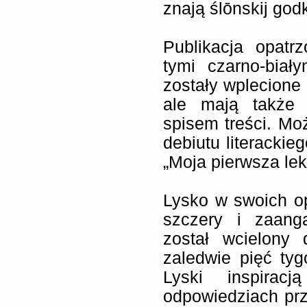
znają
ślōnskij godk
Publikacja opatr
tymi czarno-biał
zostały wplecione w
ale mają także 
spisem treści. Mo
debiutu literackie
„
Moja pierwsza lek
Lysko w swoich op
szczery i zaang
został wcielony
zaledwie pięć tyg
Lyski inspiracj
odpowiedziach prz