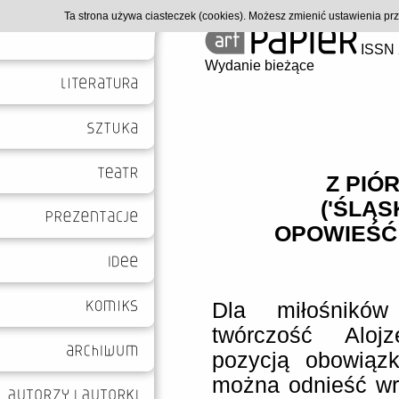
Ta strona używa ciasteczek (cookies). Możesz zmienić ustawienia p
ISSN 
Wydanie bieżące
Z PIÓ
('ŚLĄS
OPOWIEŚĆ 
Dla miłośników 
twórczość Aloj
pozycją obowiąz
można odnieść wra