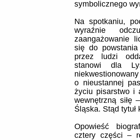
symbolicznego wy
Na spotkaniu, po
wyraźnie odc
zaangażowanie li
się do powstania 
przez ludzi odd
stanowi dla Ly
niekwestionowany a
o nieustannej pa
życiu pisarstwo 
wewnętrzną siłę 
Śląska. Stąd tytuł
Opowieść biogra
cztery części – 