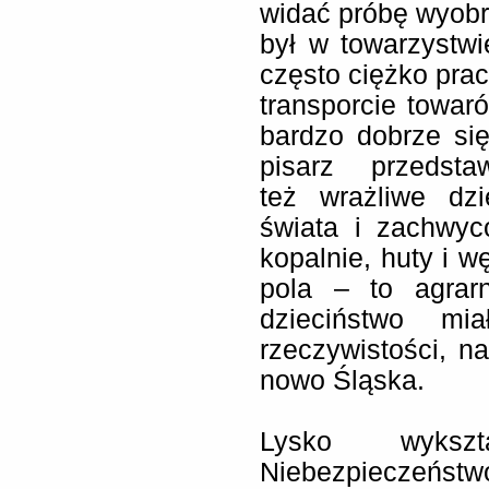
widać próbę wyob
był w towarzystw
często ciężko pra
transporcie towar
bardzo dobrze się
pisarz przedst
też wrażliwe dz
świata i zachwyc
kopalnie, huty i wę
pola – to agrar
dzieciństwo mi
rzeczywistości, n
nowo Śląska.
Lysko wykszt
Niebezpieczeństwo