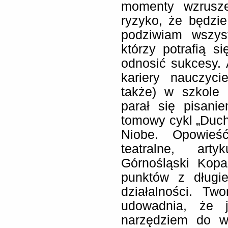
momenty wzrusz
ryzyko, że będzie
podziwiam wszyst
którzy potrafią s
odnosić sukcesy. 
kariery nauczyci
także) w szkole 
parał się pisani
tomowy cykl
„
Duch
Niobe. Opowieść
teatralne, art
Górnośląski Kopal
punktów z długie
działalności. T
udowadnia, że 
narzędziem do wy