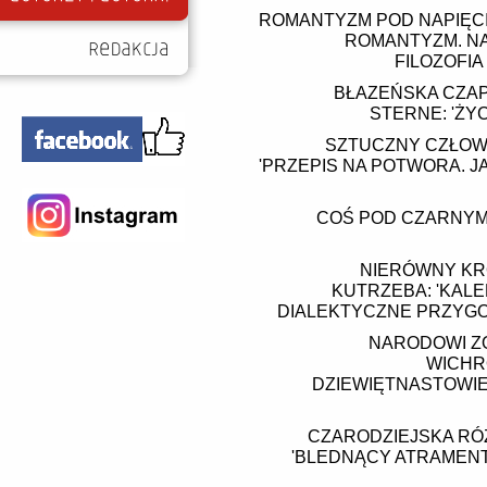
ROMANTYZM POD NAPIĘCI
ROMANTYZM. NA
FILOZOFIA
BŁAZEŃSKA CZAP
STERNE: 'ŻYC
SZTUCZNY CZŁOW
'PRZEPIS NA POTWORA. 
COŚ POD CZARNYM 
NIERÓWNY KR
KUTRZEBA: 'KAL
DIALEKTYCZNE PRZYGOD
NARODOWI ZO
WICHR
DZIEWIĘTNASTOWI
CZARODZIEJSKA RÓ
'BLEDNĄCY ATRAMENT.