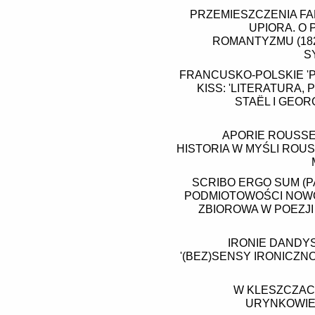
PRZEMIESZCZENIA FA
UPIORA. O
ROMANTYZMU (1822
S
FRANCUSKO-POLSKIE '
KISS: 'LITERATURA,
STAËL I GEOR
APORIE ROUSSEA
HISTORIA W MYŚLI RO
SCRIBO ERGO SUM (P
PODMIOTOWOŚCI NOWO
ZBIOROWA W POEZJI 
IRONIE DANDYS
'(BEZ)SENSY IRONICZN
W KLESZCZAC
URYNKOWIEN