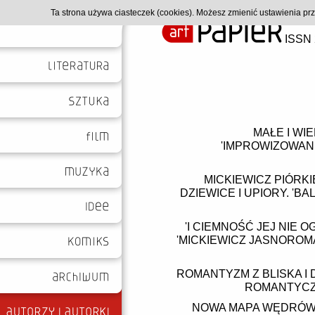
Ta strona używa ciasteczek (cookies). Możesz zmienić ustawienia p
ISSN 
MAŁE I WI
'IMPROWIZOWAN
MICKIEWICZ PIÓRKI
DZIEWICE I UPIORY. 'B
'I CIEMNOŚĆ JEJ NIE
'MICKIEWICZ JASNORO
ROMANTYZM Z BLISKA I 
ROMANTYCZN
NOWA MAPA WĘDRÓWEK