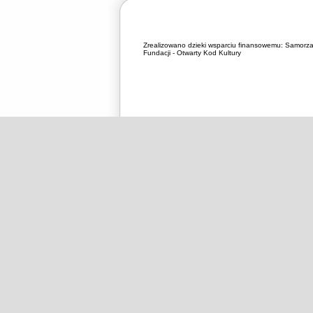
Zrealizowano dzieki wsparciu finansowemu:
Samorza
Fundacji - Otwarty Kod Kultury