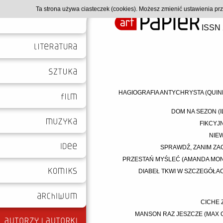
Ta strona używa ciasteczek (cookies). Możesz zmienić ustawienia p
ISSN 
HAGIOGRAFIA ANTYCHRYSTA (QUIN
DOM NA SEZON (
FIKCYJN
NIEW
SPRAWDŹ, ZANIM ZAC
PRZESTAŃ MYŚLEĆ (AMANDA MONTE
DIABEŁ TKWI W SZCZEGÓŁACH
CICHE 
MANSON RAZ JESZCZE (MAX C