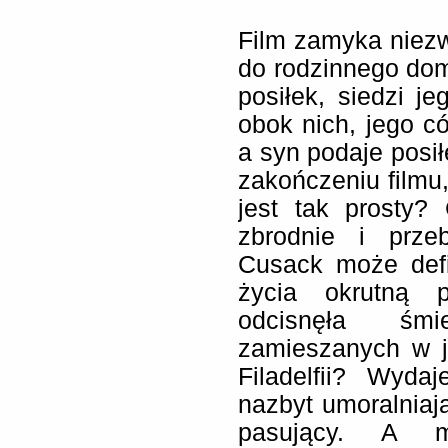
Film zamyka niezw
do rodzinnego dom
posiłek, siedzi j
obok nich, jego có
a syn podaje posi
zakończeniu filmu
jest tak prosty?
zbrodnie i prz
Cusack może def
życia okrutną p
odcisnęła śmie
zamieszanych w j
Filadelfii? Wyda
nazbyt umoralniają
pasujący. A 