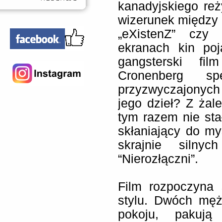
kanadyjskiego reż
wizerunek między i
„eXistenZ” czy
ekranach kin poj
gangsterski fil
Cronenberg spe
przyzwyczajonyc
jego dzieł? Z żale
tym razem nie stał
skłaniający do my
skrajnie silny
“Nierozłączni”.
Film rozpoczyna 
stylu. Dwóch mę
pokoju, pakuj