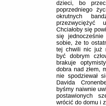
dzieci, bo prze
poprzedniego życ
okrutnych ban
przezwyciężyć 
Chciałoby się powi
się jednocześnie
sobie, że to osta
tej chwili nic już
być dobrym czło
brakuje optymist
dobra nad złem, mi
nie spodziewał s
Davida Cronenbe
byśmy naiwnie uwi
postawionych sz
wrócić do domu i z