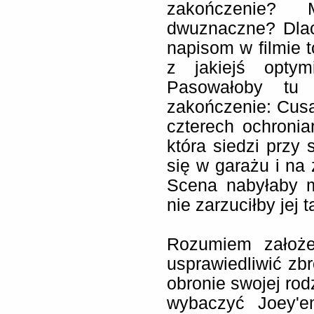
zakończenie?
dwuznaczne? Dla
napisom w filmie 
z jakiejś optymi
Pasowałoby tu p
zakończenie: Cusa
czterech ochronia
która siedzi przy 
się w garażu i n
Scena nabyłaby m
nie zarzuciłby jej
Rozumiem założe
usprawiedliwić zb
obronie swojej rod
wybaczyć Joey'e