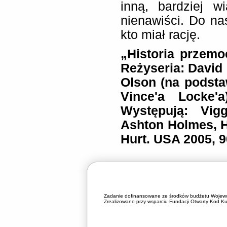
inną, bardziej w
nienawiści. Do na
kto miał rację.
„Historia przemo
Reżyseria: David
Olson (na podst
Vince'a Locke'
Występują: Vig
Ashton Holmes, H
Hurt. USA 2005, 9
Zadanie dofinansowane ze środków budżetu Wojewó
Zrealizowano przy wsparciu Fundacji Otwarty Kod Kul