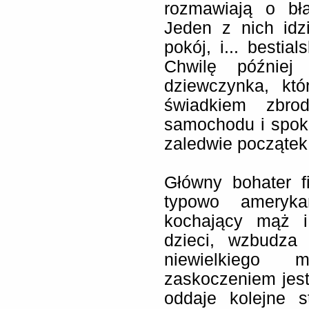
rozmawiają o bł
Jeden z nich idz
pokój, i... bestia
Chwilę później
dziewczynka, któ
świadkiem zbro
samochodu i spoko
zaledwie początek
Główny bohater fi
typowo ameryk
kochający mąż i
dzieci, wzbudza
niewielkiego m
zaskoczeniem jest
oddaje kolejne s