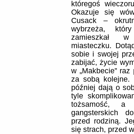
któregoś wieczor
Okazuje się wów
Cusack – okrut
wybrzeża, któr
zamieszkał w 
miasteczku. Dotą
sobie i swojej prz
zabijać, życie wym
w „Makbecie” raz
za sobą kolejne. 
później dają o sob
tyle skomplikowan
tożsamość, a 
gangsterskich do
przed rodziną. J
się strach, przed