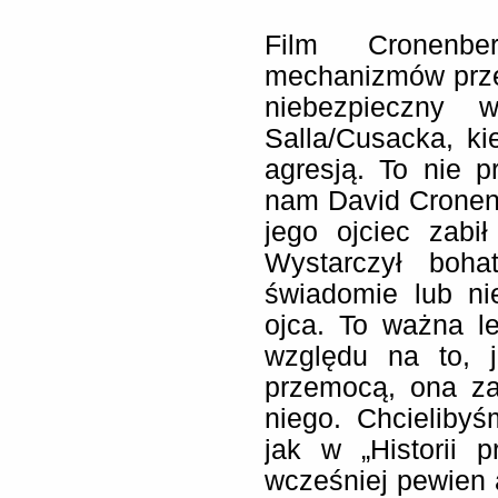
Film Cronenbe
mechanizmów przem
niebezpieczny 
Salla/Cusacka, ki
agresją. To nie 
nam David Cronenbe
jego ojciec zabi
Wystarczył boha
świadomie lub ni
ojca. To ważna l
względu na to, 
przemocą, ona z
niego. Chcielibyś
jak w „Historii p
wcześniej pewien 