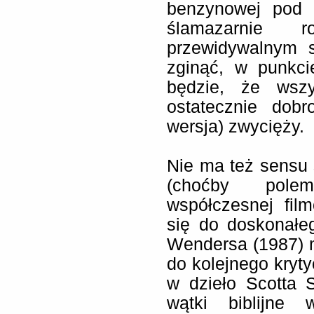
benzynowej pod 
ślamazarnie 
przewidywalnym 
zginąć, w punkc
będzie, że wszy
ostatecznie dobr
wersja) zwycięży.
Nie ma też sensu 
(choćby polem
współczesnej fil
się do doskonałe
Wendersa (1987) 
do kolejnego kry
w dzieło Scotta S
wątki biblijne