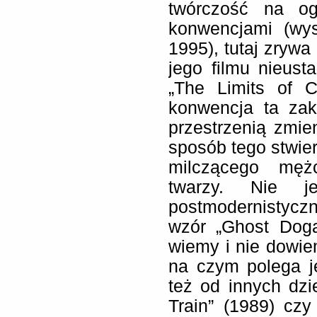
twórczość na og
konwencjami (wys
1995), tutaj zrywa
jego filmu nieust
„The Limits of C
konwencja ta zak
przestrzenią zmie
sposób tego stwie
milczącego męż
twarzy. Nie j
postmodernistycz
wzór „Ghost Doga
wiemy i nie dowiem
na czym polega j
też od innych dzie
Train” (1989) czy