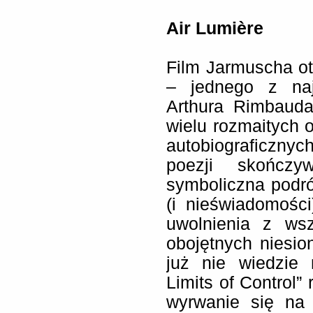
Air Lumière
Film Jarmuscha otw
– jednego z naj
Arthura Rimbauda
wielu rozmaitych
autobiograficzny
poezji skończy
symboliczna podr
(i nieświadomości
uwolnienia z ws
obojętnych niesio
już nie wiedzie 
Limits of Control
wyrwanie się na