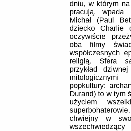
dniu, w którym na
pracują, wpada 
Michał (Paul Be
dziecko Charlie 
oczywiście przeż
oba filmy świa
współczesnych ep
religią. Sfera
s
przykład dziwnej 
mitologicznym
popkultury: archan
Durand) to w tym ś
użyciem wszelk
superbohaterowie,
chwiejny w swo
wszechwiedzą