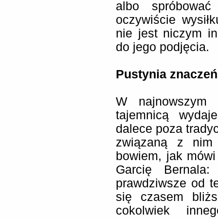
albo spróbować
oczywiście wysiłk
nie jest niczym i
do jego podjęcia.
Pustynia znaczeń
W najnowszym d
tajemnicą wydaj
dalece poza trady
związaną z nim i
bowiem, jak mówi
Garcię Bernala:
prawdziwsze od te
się czasem bliżs
cokolwiek inne