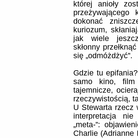
której anioły zo
przeżywającego k
dokonać zniszcze
kuriozum, skłaniaj
jak wiele jeszc
skłonny przełknąć
się „odmóżdżyć”.
Gdzie tu epifania
samo kino, fil
tajemnicze, ociera
rzeczywistością, t
U Stewarta rzecz 
interpretacja n
„meta-”: objawien
Charlie (Adrianne 