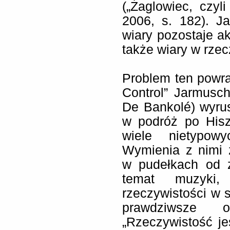
(„Żaglowiec, czyl
2006, s. 182). J
wiary pozostaje akt
także wiary w rzec
Problem ten powrac
Control” Jarmusc
De Bankolé) wyrus
w podróż po Hiszp
wiele nietypowy
Wymienia z nimi 
w pudełkach od 
temat muzyki
rzeczywistości w s
prawdziwsze 
„Rzeczywistość jes