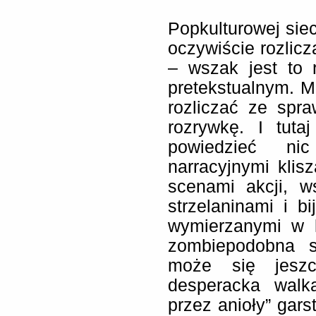
Popkulturowej siec
oczywiście rozlicz
– wszak jest to 
pretekstualnym. M
rozliczać ze spra
rozrywkę. I tuta
powiedzieć ni
narracyjnymi klis
scenami akcji, w
strzelaninami i b
wymierzanymi w lu
zombiepodobna s
może się jeszc
desperacka walk
przez anioły” gars