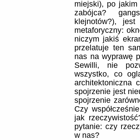
miejski), po jaki
zabójca? gangs
klejnotów?), je
metaforyczny: okno
niczym jakiś ekr
przelatuje ten sa
nas na wyprawę p
Sewilli, nie po
wszystko, co ogl
architektoniczna 
spojrzenie jest ni
spojrzenie zarówn
Czy współcześnie
jak rzeczywistoś
pytanie: czy rzec
w nas?