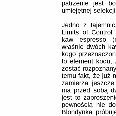
patrzenie jest 
umiejętnej selekcji
Jedno z tajemni
Limits of Contro
kaw espresso (
właśnie dwóch ka
kogo przeznaczona
to element kodu,
zostać rozpoznany
temu fakt, że już 
zamierza jeszcze
ma przed sobą dw
jest to zaprosze
pewnością nie d
Blondynka próbuj