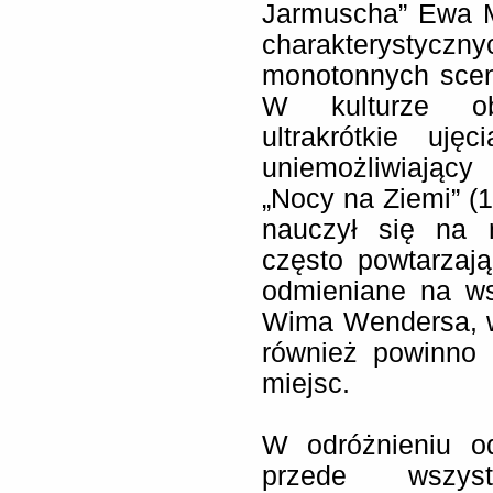
Jarmuscha” Ewa 
charakterystyczny
monotonnych scen, 
W kulturze ob
ultrakrótkie uj
uniemożliwiając
„Nocy na Ziemi” (1
nauczył się na 
często powtarzaj
odmieniane na ws
Wima Wendersa, w 
również powinno 
miejsc.
W odróżnieniu o
przede wszys