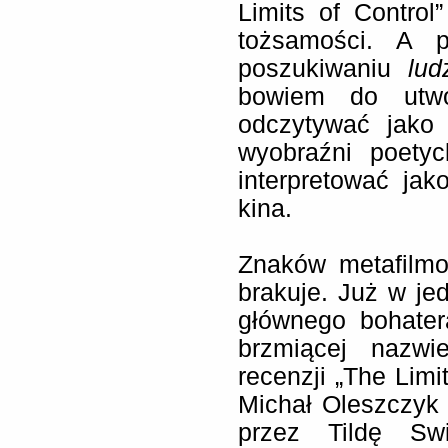
Limits of Contro
tożsamości. A p
poszukiwaniu
lud
bowiem do utwo
odczytywać jako 
wyobraźni poetyc
interpretować ja
kina.
Znaków metafilmo
brakuje. Już w je
głównego bohater
brzmiącej nazwi
recenzji „The Limit
Michał Oleszczyk
przez Tildę Sw