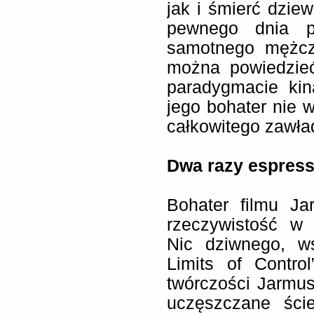
jak i śmierć dziew
pewnego dnia p
samotnego mężczy
można powiedzieć
paradygmacie kin
jego bohater nie w
całkowitego zawła
Dwa razy espres
Bohater filmu Ja
rzeczywistość w 
Nic dziwnego, w
Limits of Contro
twórczości Jarmu
uczęszczane ści