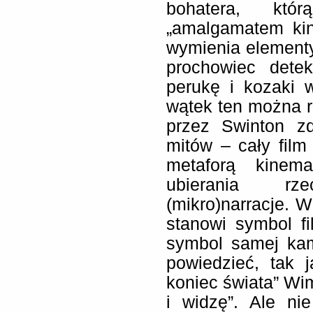
bohatera, kt
„amalgamatem kin
wymienia elementy 
prochowiec dete
perukę i kozaki 
wątek ten można r
przez Swinton zd
mitów – cały fil
metaforą kinema
ubierania rz
(mikro)narracje. 
stanowi symbol f
symbol samej ka
powiedzieć, tak 
koniec świata” Wi
i widzę”. Ale n