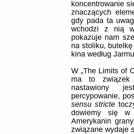
koncentrowanie się
znaczących eleme
gdy pada ta uwag
wchodzi z nią w
pokazuje nam szer
na stoliku, butelk
kina według Jarm
W „The Limits of C
ma to związek 
nastawiony j
percypowanie, post
sensu stricte
toczy
dowiemy się w 
Amerykanin grany
związane wydaje s