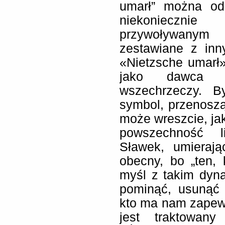
umarł” można od
niekonieczni
przywoływanym
zestawiane z inn
«Nietzsche umarł
jako dawca d
wszechrzeczy. B
symbol, przenoszą
może wreszcie, jak
powszechność li
Sławek, umierają
obecny, bo „ten,
myśl z takim dyn
pominąć, usunąć 
kto ma nam zapewn
jest traktowany