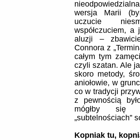
nieodpowiedzial
wersja Marii (by
uczucie nie
współczuciem, a 
aluzji – zbawic
Connora z „Termin
całym tym zamęcie
czyli szatan. Ale 
skoro metody, środ
aniołowie, w grunc
co w tradycji przy
z pewnością był
mógłby się p
„subtelnościach” s
Kopniak tu, kopn