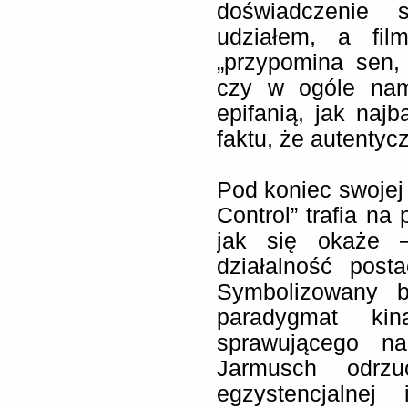
doświadczenie 
udziałem, a fi
„przypomina sen,
czy w ogóle nam 
epifanią, jak najb
faktu, że autentyc
Pod koniec swojej 
Control” trafia na
jak się okaże –
działalność post
Symbolizowany 
paradygmat kin
sprawującego na
Jarmusch odr
egzystencjalnej