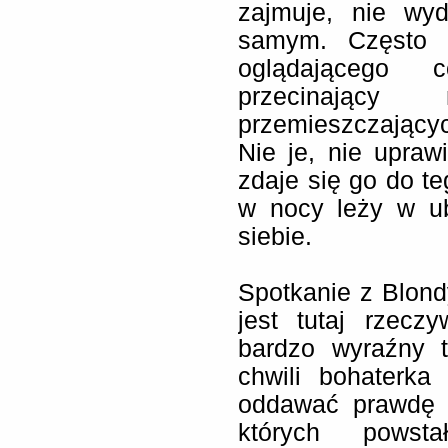
zajmuje, nie wy
samym. Często 
oglądającego
przecinający 
przemieszczającyc
Nie je, nie upraw
zdaje się go do te
w nocy leży w ub
siebie.
Spotkanie z Blond
jest tutaj rzecz
bardzo wyraźny t
chwili bohaterka
oddawać prawdę o
których powst