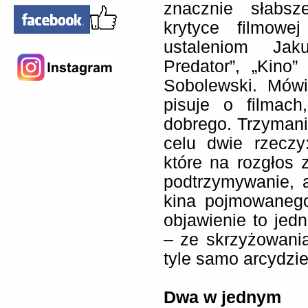
znacznie słabsz
krytyce filmowe
ustaleniom Ja
Predator”, „Kino
Sobolewski. Mówi
pisuje o filmach
dobrego. Trzymani
celu dwie rzeczy
które na rozgłos 
podtrzymywanie, 
kina pojmowanego 
objawienie to je
– ze skrzyżowania
tyle samo arcydzie
Dwa w jednym