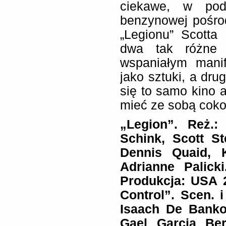
ciekawe, w podo
benzynowej pośrod
„Legionu” Scotta
dwa tak różne f
wspaniałym mani
jako sztuki, a dru
się to samo kino 
mieć ze sobą coko
„Legion”. Reż.:
Schink, Scott St
Dennis Quaid, 
Adrianne Palicki
Produkcja: USA 2
Control”. Scen. 
Isaach De Bankol
Gael Garcia Ber