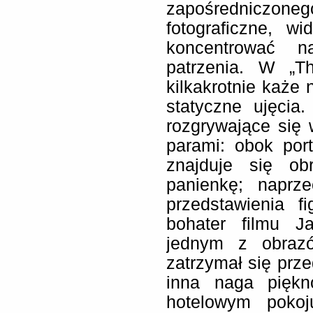
zapośredniczon
fotograficzne, w
koncentrować na
patrzenia. W „Th
kilkakrotnie każe
statyczne ujęcia
rozgrywające się
parami: obok port
znajduje się ob
panienkę; naprze
przedstawienia 
bohater filmu J
jednym z obraz
zatrzymał się prze
inna naga piękn
hotelowym pokoj