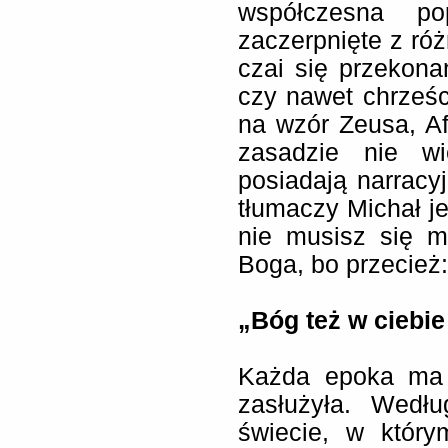
współczesna po
zaczerpnięte z róż
czai się przekonan
czy nawet chrześc
na wzór Zeusa, Af
zasadzie nie wi
posiadają narracyj
tłumaczy Michał j
nie musisz się m
Boga, bo przecież:
„Bóg też w ciebie
Każda epoka ma t
zasłużyła. Wedł
świecie, w który