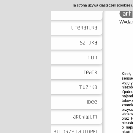
Ta strona używa ciasteczek (cookies
Wydan
Kiedy
sensa
wyję
niezr
Zjed
najśmi
telew
znami
przyci
wiekow
oraz P
nieust
o nap
akcji,