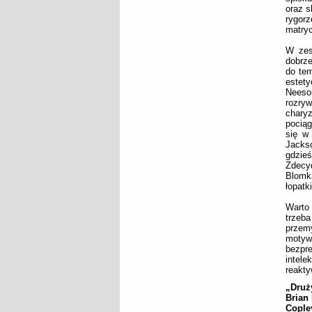
oraz s
rygorz
matry
W zes
dobrze
do tem
estety
Neeso
rozry
chary
pociąg
się w
Jacks
gdzie
Zdecy
Blomka
łopatk
Warto 
trzeb
przem
moty
bezpr
intel
reakt
„Druż
Brian
Copley