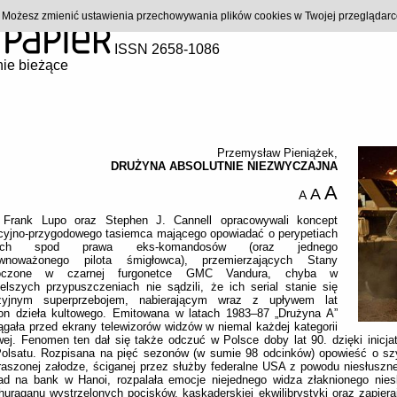
). Możesz zmienić ustawienia przechowywania plików cookies w Twojej przeglądar
ISSN 2658-1086
ie bieżące
Przemysław Pieniążek
,
DRUŻYNA ABSOLUTNIE NIEZWYCZAJNA
A
A
A
 Frank Lupo oraz Stephen J. Cannell opracowywali koncept
cyjno-przygodowego tasiemca mającego opowiadać o perypetiach
tych spod prawa eks-komandosów (oraz jednego
ównoważonego pilota śmigłowca), przemierzających Stany
noczone w czarnej furgonetce GMC Vandura, chyba w
elszych przypuszczeniach nie sądzili, że ich serial stanie się
izyjnym superprzebojem, nabierającym wraz z upływem lat
on dzieła kultowego. Emitowana w latach 1983–87 „Drużyna A”
ągała przed ekrany telewizorów widzów w niemal każdej kategorii
ej. Fenomen ten dał się także odczuć w Polsce doby lat 90. dzięki inicjat
olsatu. Rozpisana na pięć sezonów (w sumie 98 odcinków) opowieść o szy
raszonej załodze, ściganej przez służby federalne USA z powodu niesłuszn
ad na bank w Hanoi, rozpalała emocje niejednego widza złaknionego nies
 huraganu wystrzelonych pocisków, kaskaderskiej ekwilibrystyki oraz zapier