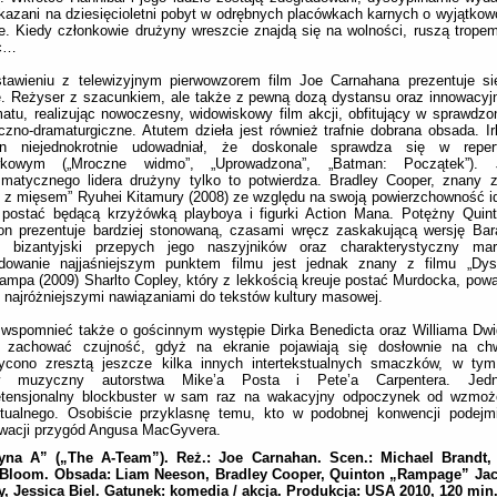
kazani na dziesięcioletni pobyt w odrębnych placówkach karnych o wyjątko
e. Kiedy członkowie drużyny wreszcie znajdą się na wolności, ruszą trope
c…
tawieniu z telewizyjnym pierwowzorem film Joe Carnahana prezentuje si
. Reżyser z szacunkiem, ale także z pewną dozą dystansu oraz innowacyj
atu, realizując nowoczesny, widowiskowy film akcji, obfitujący w sprawdzo
czno-dramaturgiczne. Atutem dzieła jest również trafnie dobrana obsada. I
n niejednokrotnie udowadniał, że doskonale sprawdza się w repe
wkowym („Mroczne widmo”, „Uprowadzona”, „Batman: Początek”). 
zmatycznego lidera drużyny tylko to potwierdza. Bradley Cooper, znany 
 z mięsem” Ryuhei Kitamury (2008) ze względu na swoją powierzchowność id
 postać będącą krzyżówką playboya i figurki Action Mana. Potężny Quin
on prezentuje bardziej stonowaną, czasami wręcz zaskakującą wersję Bar
ś bizantyjski przepych jego naszyjników oraz charakterystyczny ma
dowanie najjaśniejszym punktem filmu jest jednak znany z filmu „Dyst
mpa (2009) Sharlto Copley, który z lekkością kreuje postać Murdocka, powa
i najróżniejszymi nawiązaniami do tekstów kultury masowej.
wspomnieć także o gościnnym występie Dirka Benedicta oraz Williama Dwi
a zachować czujność, gdyż na ekranie pojawiają się dosłownie na chw
ycono zresztą jeszcze kilka innych intertekstualnych smaczków, w tym 
w muzyczny autorstwa Mike’a Posta i Pete’a Carpentera. Jed
etensjonalny blockbuster w sam raz na wakacyjny odpoczynek od wzmoż
ektualnego. Osobiście przyklasnę temu, kto w podobnej konwencji podejm
ywacji przygód Angusa MacGyvera.
yna A” („The A-Team”). Reż.: Joe Carnahan. Scen.: Michael Brandt
 Bloom. Obsada: Liam Neeson, Bradley Cooper, Quinton „Rampage” Jac
, Jessica Biel. Gatunek: komedia / akcja. Produkcja: USA 2010, 120 min