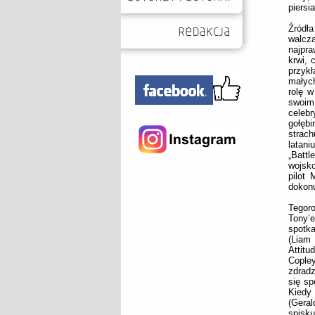
piersi
Źródł
walcz
najpr
krwi, 
przykł
małych
rolę w
swoim
celebr
gołębi
strac
latani
„Batt
wojsk
pilot
dokon
Tegor
Tony’e
spotka
(Liam
Attitu
Copley
zdradz
się s
Kiedy 
(Geral
spisku