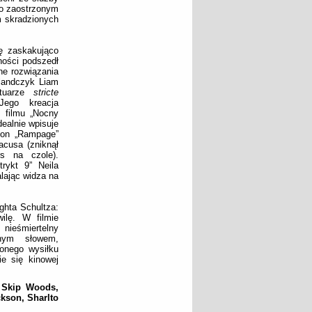
wo zaostrzonym
m skradzionych
ę zaskakująco
ności podszedł
ne rozwiązania
rlandczyk Liam
rtuarze
stricte
Jego kreacja
z filmu „Nocny
ealnie wpisuje
ton „Rampage”
acusa (zniknął
rs na czole).
rykt 9” Neila
lając widza na
ghta Schultza:
ilę. W filmie
nieśmiertelny
nym słowem,
onego wysiłku
ie się kinowej
, Skip Woods,
kson, Sharlto
.