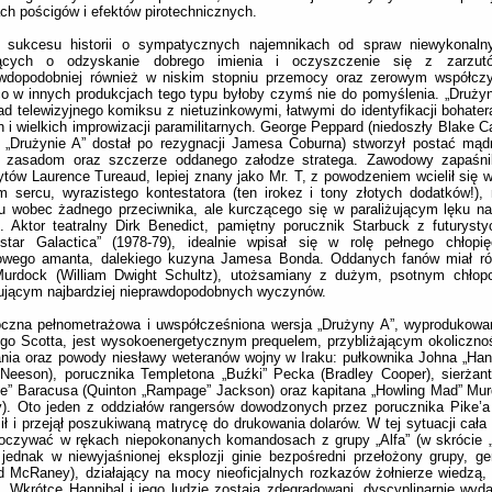
ach pościgów i efektów pirotechnicznych.
a sukcesu historii o sympatycznych najemnikach od spraw niewykonaln
ących o odzyskanie dobrego imienia i oczyszczenie się z zarzutó
awdopodobniej również w niskim stopniu przemocy oraz zerowym współczy
co w innych produkcjach tego typu byłoby czymś nie do pomyślenia. „Drużyn
ad telewizyjnego komiksu z nietuzinkowymi, łatwymi do identyfikacji bohater
 i wielkich improwizacji paramilitarnych. George Peppard (niedoszły Blake Ca
 „Drużynie A” dostał po rezygnacji Jamesa Coburna) stworzył postać mąd
 zasadom oraz szczerze oddanego załodze stratega. Zawodowy zapaśnik
ytów Laurence Tureaud, lepiej znany jako Mr. T, z powodzeniem wcielił się w
m sercu, wyrazistego kontestatora (ten irokez i tony złotych dodatków!),
hu wobec żadnego przeciwnika, ale kurczącego się w paraliżującym lęku 
u. Aktor teatralny Dirk Benedict, pamiętny porucznik Starbuck z futurysty
lestar Galactica” (1978-79), idealnie wpisał się w rolę pełnego chłopi
owego amanta, dalekiego kuzyna Jamesa Bonda. Oddanych fanów miał ró
 Murdock (William Dwight Schultz), utożsamiany z dużym, psotnym chłop
ującym najbardziej nieprawdopodobnych wyczynów.
oczna pełnometrażowa i uwspółcześniona wersja „Drużyny A”, wyprodukowa
go Scotta, jest wysokoenergetycznym prequelem, przybliżającym okoliczno
nia oraz powody niesławy weteranów wojny w Iraku: pułkownika Johna „Han
 Neeson), porucznika Templetona „Buźki” Pecka (Bradley Cooper), sierża
de” Baracusa (Quinton „Rampage” Jackson) oraz kapitana „Howling Mad” Mur
). Oto jeden z oddziałów rangersów dowodzonych przez porucznika Pike’a
ił i przejął poszukiwaną matrycę do drukowania dolarów. W tej sytuacji cała
poczywać w rękach niepokonanych komandosach z grupy „Alfa” (w skrócie 
jednak w niewyjaśnionej eksplozji ginie bezpośredni przełożony grupy, ge
d McRaney), działający na mocy nieoficjalnych rozkazów żołnierze wiedzą, ż
. Wkrótce Hannibal i jego ludzie zostają zdegradowani, dyscyplinarnie wyda