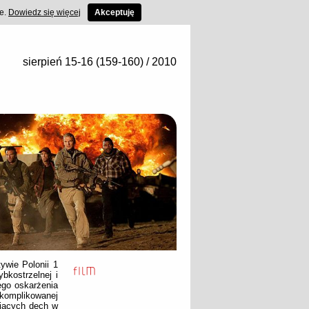
ce.
Dowiedz się więcej
Akceptuję
sierpień 15-16 (159-160) / 2010
ywie Polonii 1
bkostrzelnej i
ego oskarżenia
komplikowanej
ających dech w