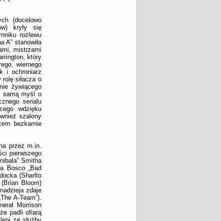
ych (docelowo
w) kryły się
nniku rozlewu
a A” stanowiła
ami, mistrzami
rrington, który
rego, wiernego
 i ochroniarz
 rolę siłacza o
 nie żywiącego
na samą myśl o
cznego serialu
ęcego wdzięku
wnież szalony
cem bezkarnie
na przez m.in.
ści pierwszego
nibala” Smitha
nta Bosco „Bad
docka (Sharlto
 (Brian Bloom)
 nadzieja zdaje
„The A-Team”).
nerał Morrison
e padli ofiarą
leni ze służby