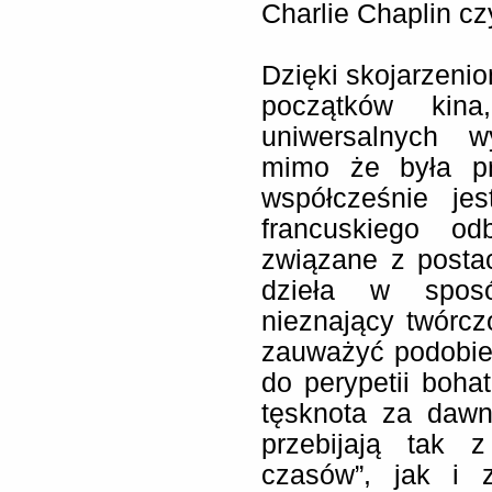
Charlie Chaplin cz
Dzięki skojarzenio
początków kina
uniwersalnych w
mimo że była pr
współcześnie je
francuskiego od
związane z posta
dzieła w sposó
nieznający twórcz
zauważyć podobie
do perypetii bohat
tęsknota za dawn
przebijają tak z
czasów”, jak i 