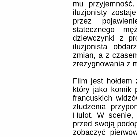
mu przyjemność.
iluzjonisty zost
przez pojawien
statecznego mę
dziewczynki z pr
iluzjonista obdar
zmian, a z czase
zrezygnowania z m
Film jest hołdem
który jako komik p
francuskich widz
złudzenia przyp
Hulot. W scenie, 
przed swoją podop
zobaczyć pierwow