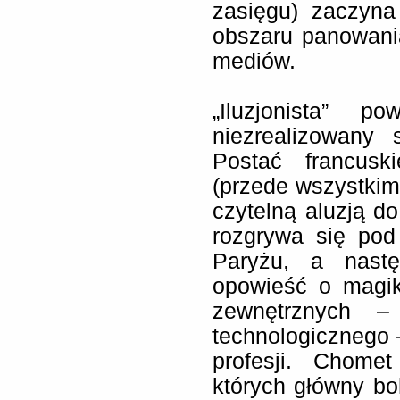
zasięgu) zaczyna
obszaru panowani
mediów.
„Iluzjonista” 
niezrealizowany 
Postać francusk
(przede wszystkim
czytelną aluzją d
rozgrywa się pod
Paryżu, a nast
opowieść o magik
zewnętrznych –
technologicznego 
profesji. Chome
których główny bo