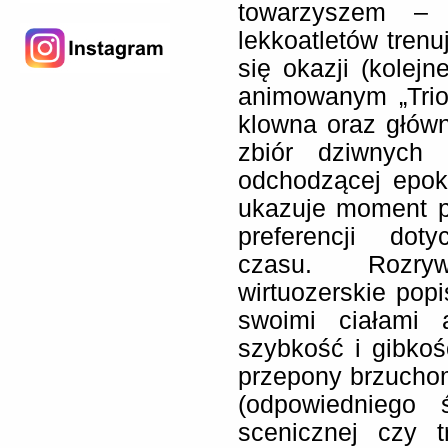
towarzyszem – 
lekkoatletów trenu
się okazji (kolejn
animowanym „Trio 
klowna oraz główn
zbiór dziwnych 
odchodzącej epoki
ukazuje moment p
preferencji dot
czasu. Rozryw
wirtuozerskie pop
swoimi ciałami 
szybkość i gibko
przepony brzucho
(odpowiedniego ś
scenicznej czy t