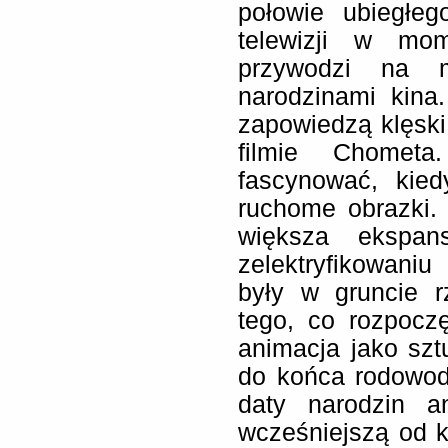
połowie ubiegłeg
telewizji w mom
przywodzi na m
narodzinami kina
zapowiedzą klęski
filmie Chometa
fascynować, kie
ruchome obrazki. P
większa ekspans
zelektryfikowani
były w gruncie r
tego, co rozpoczę
animacja jako sz
do końca rodowod
daty narodzin a
wcześniejszą od k