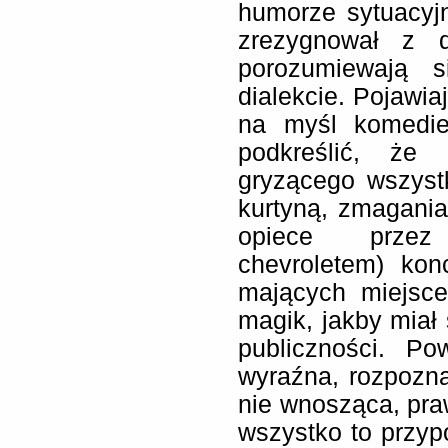
humorze sytuacyj
zrezygnował z d
porozumiewają s
dialekcie. Pojawia
na myśl komedie
podkreślić, że
gryzącego wszyst
kurtyną, zmagania
opiece przez
chevroletem) kon
mających miejsce
magik, jakby miał 
publiczności. Po
wyraźna, rozpozn
nie wnosząca, praw
wszystko to przyp