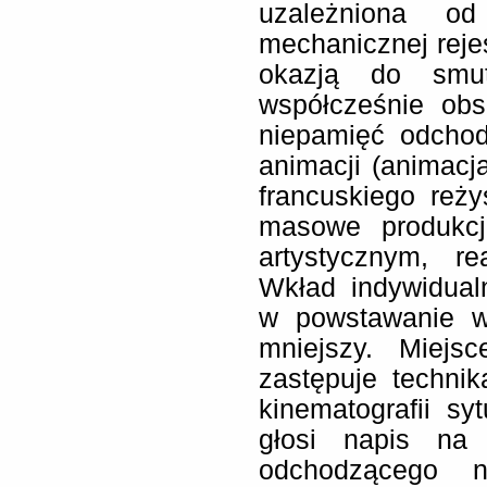
uzależniona o
mechanicznej rejes
okazją do smut
współcześnie obs
niepamięć odchod
animacji (animacj
francuskiego reży
masowe produkcj
artystycznym, r
Wkład indywidual
w powstawanie ws
mniejszy. Miejs
zastępuje techni
kinematografii sy
głosi napis na 
odchodzącego 