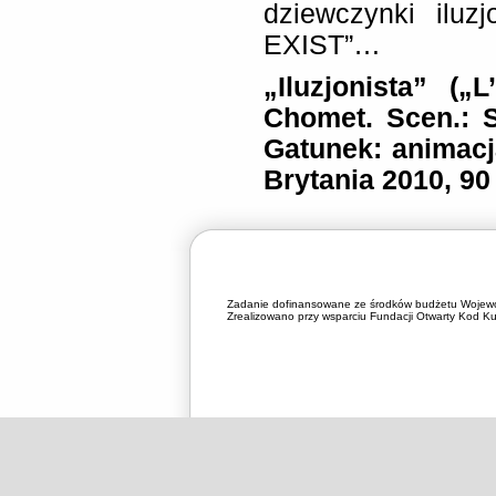
dziewczynki ilu
EXIST”…
„Iluzjonista” („L
Chomet. Scen.: S
Gatunek: animacj
Brytania 2010, 90
Zadanie dofinansowane ze środków budżetu Wojewó
Zrealizowano przy wsparciu Fundacji Otwarty Kod Kul