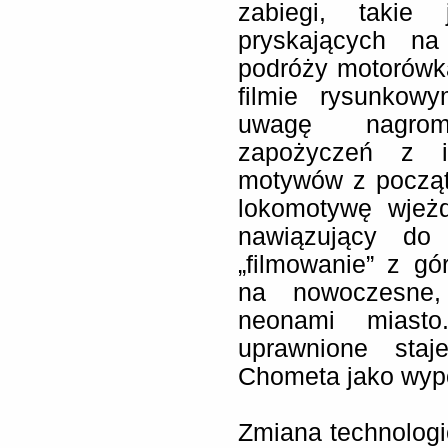
zabiegi, takie
pryskających na
podróży motorówk
filmie rysunkow
uwagę nagroma
zapożyczeń z i
motywów z począt
lokomotywę wjeżd
nawiązujący do
„filmowanie” z g
na nowoczesne,
neonami miasto
uprawnione staj
Chometa jako wypo
Zmiana technologicz