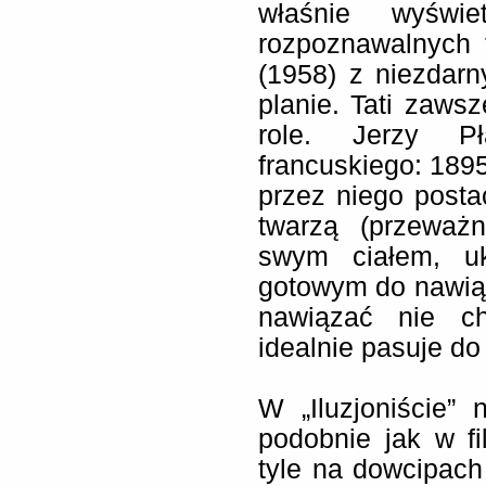
właśnie wyświe
rozpoznawalnych 
(1958) z niezdar
planie. Tati zaws
role. Jerzy Pł
francuskiego: 1895
przez niego postać
twarzą (przeważn
swym ciałem, uk
gotowym do nawiąz
nawiązać nie ch
idealnie pasuje do
W „Iluzjoniście”
podobnie jak w fi
tyle na dowcipach