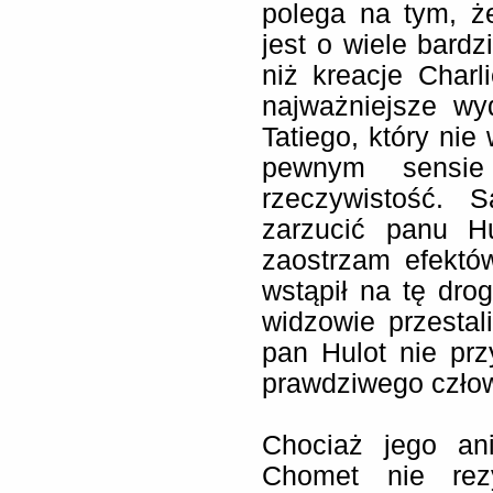
polega na tym, ż
jest o wiele bar
niż kreacje Char
najważniejsze wy
Tatiego, który nie
pewnym sensi
rzeczywistość. 
zarzucić panu H
zaostrzam efektó
wstąpił na tę dro
widzowie przestal
pan Hulot nie prz
prawdziwego człow
Chociaż jego ani
Chomet nie rezy