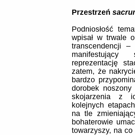
Przestrzeń
sacru
Podniosłość tema
wpisał w trwale 
transcendencji –
manifestujący
reprezentację sta
zatem, że nakryci
bardzo przypomina
dorobek noszony 
skojarzenia z i
kolejnych etapac
na tle zmieniają
bohaterowie umac
towarzyszy, na co