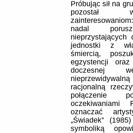
Próbując sił na gr
pozostał wi
zainteresowaniom
nadal porus
nieprzystających 
jednostki z wł
śmiercią, posz
egzystencji ora
doczesnej w
nieprzewidywalną
racjonalną rzecz
połączenie p
oczekiwaniami 
oznaczać artyst
„Świadek” (1985)
symboliką opow