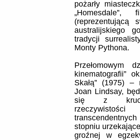
pożarły miastecz
„Homesdale”, 
(reprezentującą
australijskiego 
tradycji surreali
Monty Pythona.
Przełomowym dz
kinematografii” 
Skałą” (1975) –
Joan Lindsay, bę
się z krucho
rzeczywistości
transcendentnych
stopniu urzekając
groźnej w egzek