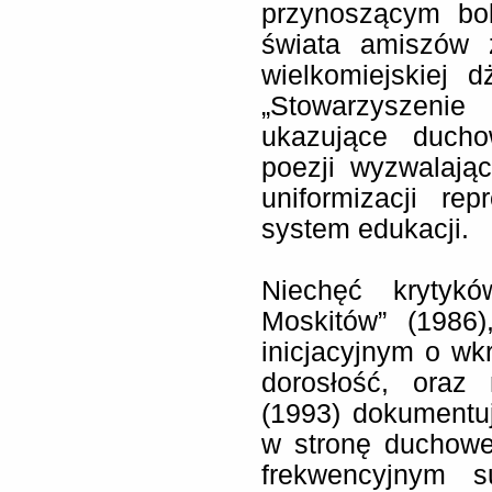
przynoszącym bo
świata amiszów 
wielkomiejskiej d
„Stowarzyszeni
ukazujące duch
poezji wyzwalają
uniformizacji re
system edukacji.
Niechęć krytyk
Moskitów” (1986)
inicjacyjnym o w
dorosłość, oraz
(1993) dokumentu
w stronę duchowe
frekwencyjnym s