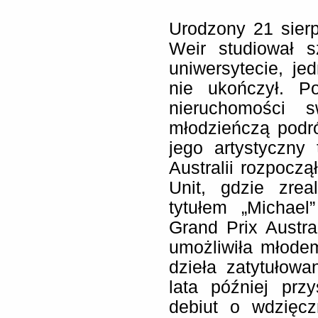
Urodzony 21 sier
Weir studiował 
uniwersytecie, j
nie ukończył. P
nieruchomości 
młodzieńczą podró
jego artystyczny
Australii rozpocz
Unit, gdzie zrea
tytułem „Michael
Grand Prix Austra
umożliwiła młode
dzieła zatytułow
lata później prz
debiut o wdzięcz