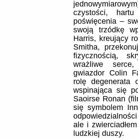
jednowymiarowy
czystości, har
poświęcenia – sw
swoją trzódkę w
Harris, kreujący r
Smitha, przekonu
fizycznością, s
wrażliwe serce,
gwiazdor Colin Fa
rolę degenerata 
wspinająca się p
Saoirse Ronan (fil
się symbolem Inn
odpowiedzialności
ale i zwierciadłe
ludzkiej duszy.