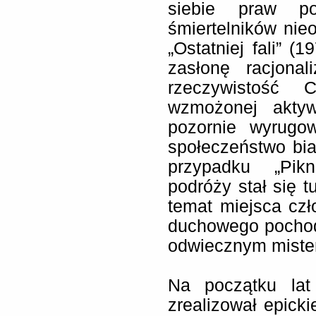
siebie praw po
śmiertelników nie
„Ostatniej fali” (
zasłonę racjonal
rzeczywistość 
wzmożonej aktywn
pozornie wyrugow
społeczeństwo bia
przypadku „Pik
podróży stał się 
temat miejsca cz
duchowego pochodz
odwiecznym mister
Na początku lat
zrealizował epicki