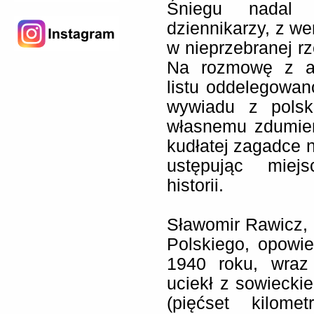
Śniegu nadal s
dziennikarzy, z w
w nieprzebranej r
Na rozmowę z au
listu oddelegowa
wywiadu z polsk
własnemu zdumien
kudłatej zagadce n
ustępując miejs
historii.
Sławomir Rawicz, 
Polskiego, opowi
1940 roku, wraz
uciekł z sowiecki
(pięćset kilom