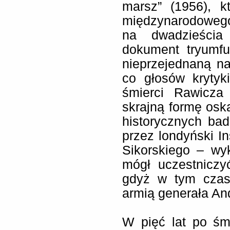
marsz” (1956), k
międzynarodowego
na dwadzieścia
dokument tryumfu
nieprzejednaną na
co głosów krytyk
śmierci Rawicza 
skrajną formę osk
historycznych ba
przez londyński In
Sikorskiego – wy
mógł uczestniczy
gdyż w tym czas
armią generała And
W pięć lat po śm