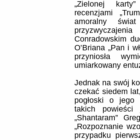
„Zielonej kart
recenzjami „Tru
amoralny świat
przyzwyczajeni
Conradowskim duc
O’Briana „Pan i w
przyniosła wym
umiarkowany entuz
Jednak na swój kole
czekać siedem lat,
pogłoski o jego
takich powieści 
„Shantaram” Gre
„Rozpoznanie wzo
przypadku pierws