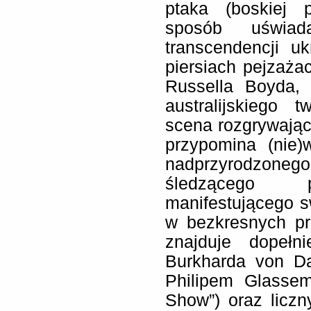
ptaka (boskiej 
sposób uświad
transcendencji u
piersiach pejzaża
Russella Boyda, 
australijskiego 
scena rozgrywająca
przypomina (nie)
nadprzyrodzon
śledzącego po
manifestującego sw
w bezkresnych pr
znajduje dopełn
Burkharda von Da
Philipem Glasse
Show”) oraz licz