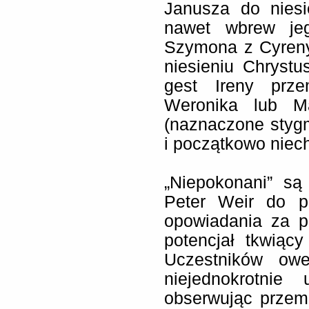
Janusza do niesi
nawet wbrew jeg
Szymona z Cyren
niesieniu Chrystu
gest Ireny prz
Weronika lub M
(naznaczone styg
i początkowo niec
„Niepokonani” s
Peter Weir do pe
opowiadania za p
potencjał tkwiąc
Uczestników owe
niejednokrotnie
obserwując przemi