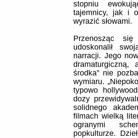
stopniu ewokują
tajemnicy, jak i
wyrazić słowami.
Przenosząc się
udoskonalił swoj
narracji. Jego now
dramaturgiczną, 
środka” nie pozb
wymiaru. „Niepok
typowo hollywood
dozy przewidywal
solidnego akade
filmach wielką lit
ogranymi sche
popkulturze. Dzi