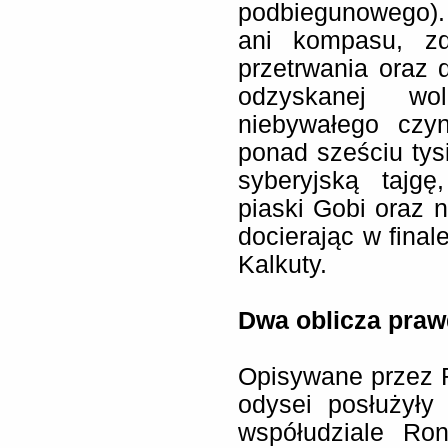
podbiegunowego). 
ani kompasu, zd
przetrwania oraz 
odzyskanej wol
niebywałego czy
ponad sześciu tys
syberyjską tajgę
piaski Gobi oraz 
docierając w finale
Kalkuty.
Dwa oblicza pra
Opisywane przez R
odysei posłużyły
współudziale Ron