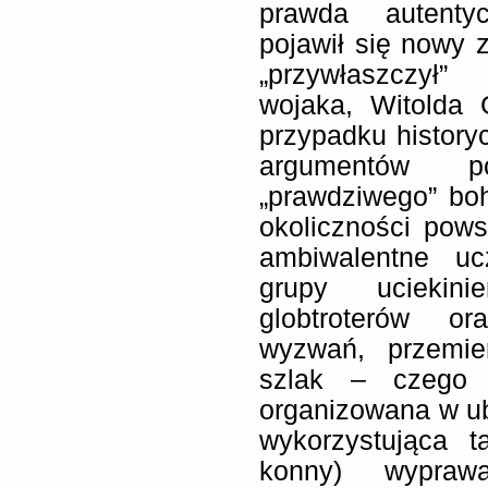
prawda autentyc
pojawił się nowy 
„przywłaszczył
wojaka, Witolda 
przypadku history
argumentów po
„prawdziwego” bo
okoliczności pow
ambiwalentne ucz
grupy uciekini
globtroterów o
wyzwań, przemie
szlak – czego 
organizowana w ub
wykorzystująca t
konny) wypraw