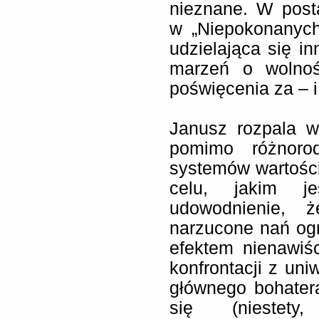
nieznane. W posta
w „Niepokonanych
udzielająca się i
marzeń o wolnoś
poświęcenia za – i
Janusz rozpala w
pomimo różnorod
systemów wartości
celu, jakim je
udowodnienie, ż
narzucone nań og
efektem nienawiśc
konfrontacji z uni
głównego bohatera
się (niestet