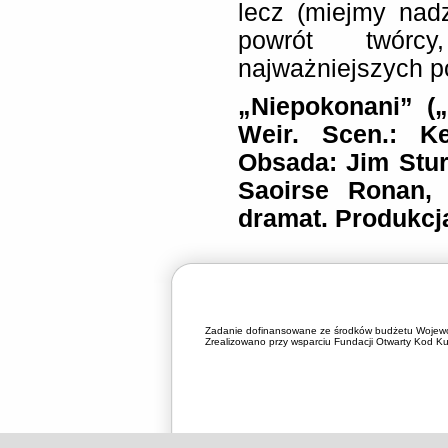
lecz (miejmy nadz
powrót twór
najważniejszych p
„Niepokonani” (
Weir. Scen.: Ke
Obsada: Jim Sturg
Saoirse Ronan, 
dramat. Produkcj
Zadanie dofinansowane ze środków budżetu Wojewó
Zrealizowano przy wsparciu Fundacji Otwarty Kod Kul