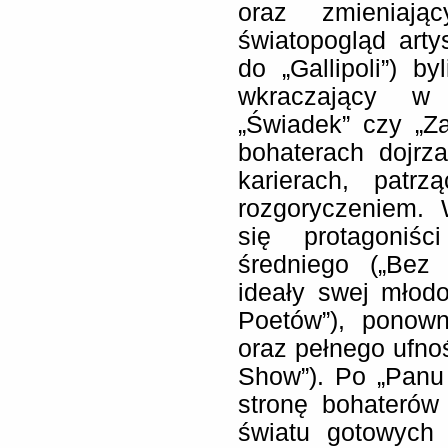
oraz zmieniają
światopogląd arty
do „Gallipoli”) by
wkraczający w d
„Świadek” czy „Z
bohaterach dojrz
karierach, patr
rozgoryczeniem. 
się protagoniśc
średniego („Bez 
ideały swej młod
Poetów”), ponow
oraz pełnego ufnoś
Show”). Po „Panu
stronę bohaterów
światu gotowych