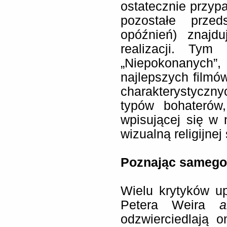
ostatecznie przypa
pozostałe przed
opóźnień) znajd
realizacji. Tym
„Niepokonanych”
najlepszych filmó
charakterystyczn
typów bohaterów,
wpisującej się w
wizualną religijnej
Poznając samego 
Wielu krytyków u
Petera Weira
a
odzwierciedlają 