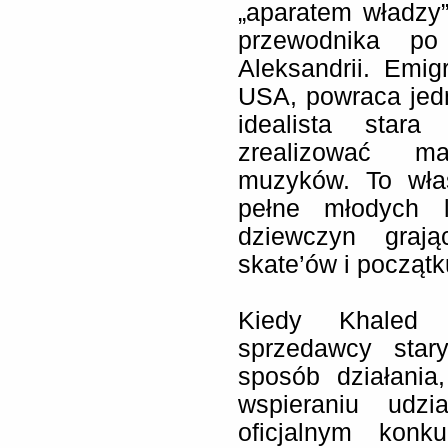
„aparatem władzy
przewodnika po
Aleksandrii. Emig
USA, powraca jedn
idealista star
zrealizować ma
muzyków. To wła
pełne młodych l
dziewczyn grający
skate’ów i począt
Kiedy Khaled 
sprzedawcy star
sposób działania
wspieraniu udz
oficjalnym konk