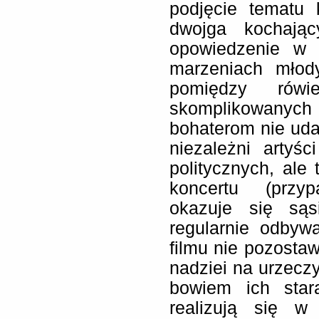
podjęcie tematu 
dwojga kochając
opowiedzenie w 
marzeniach młody
pomiędzy rówie
skomplikowanyc
bohaterom nie uda
niezależni arty
politycznych, ale 
koncertu (przy
okazuje się są
regularnie odbyw
filmu nie pozosta
nadziei na urzeczy
bowiem ich star
realizują się w