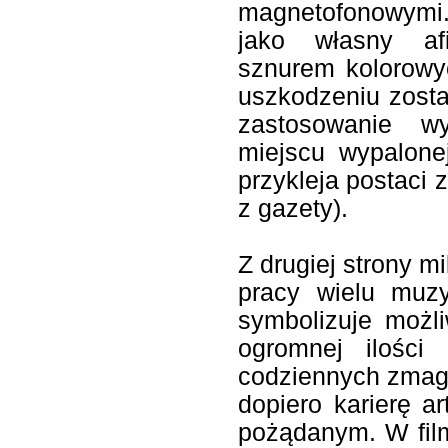
magnetofonowymi
jako własny af
sznurem kolorowy
uszkodzeniu zosta
zastosowanie w
miejscu wypalone
przykleja postaci 
z gazety).
Z drugiej strony m
pracy wielu muz
symbolizuje możl
ogromnej ilości
codziennych zmag
dopiero karierę a
pożądanym. W fil