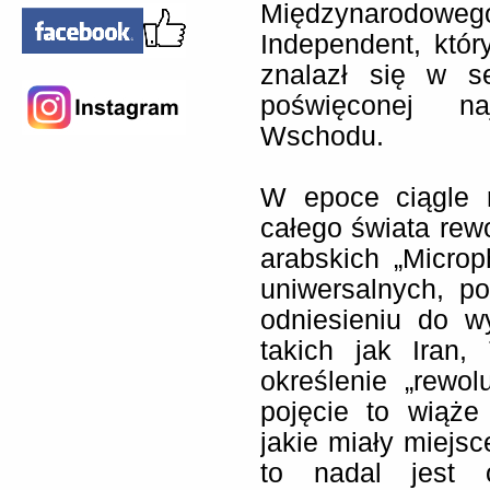
Międzynarodowe
Independent, któr
znalazł się w se
poświęconej na
Wschodu.
W epoce ciągle 
całego świata rew
arabskich „Micro
uniwersalnych, 
odniesieniu do w
takich jak Iran,
określenie „rewol
pojęcie to wiąże
jakie miały miejsc
to nadal jest 