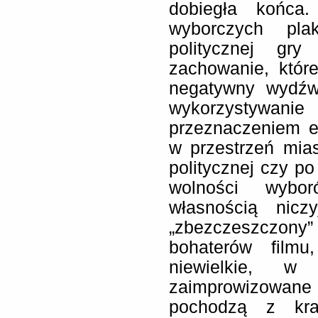
dobiegła końca.
wyborczych pla
politycznej gr
zachowanie, któr
negatywny wydźwi
wykorzystywan
przeznaczeniem e
w przestrzeń mias
politycznej czy p
wolności wybor
własnością nicz
„zbezczeszczony
bohaterów filmu
niewielkie, w
zaimprowizowa
pochodzą z kra