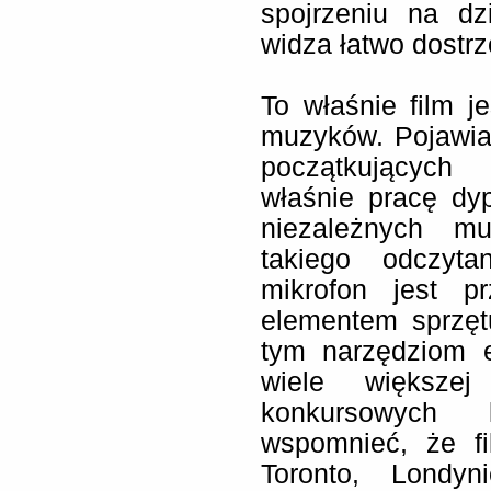
spojrzeniu na dz
widza łatwo dostrz
To właśnie film j
muzyków. Pojawia
początkujących 
właśnie pracę dy
niezależnych m
takiego odczyta
mikrofon jest p
elementem sprzęt
tym narzędziom e
wiele większej
konkursowych 
wspomnieć, że f
Toronto, Londyn