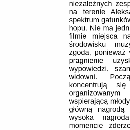
niezależnych zes
na terenie Aleks
spektrum gatunków:
hopu. Nie ma jed
filmie miejsca 
środowisku muz
zgoda, ponieważ 
pragnienie uzys
wypowiedzi, sza
widowni. Pocz
koncentrują si
organizowanym 
wspierającą młody
główną nagrodą 
wysoka nagroda
momencie zderze