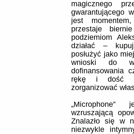
magicznego prz
gwarantującego w
jest momentem,
przestaje biern
podziemiom Aleks
działać – kupu
posłużyć jako miej
wnioski do w
dofinansowania c
rękę i dość s
zorganizować włas
„Microphone” 
wzruszającą opow
Znalazło się w n
niezwykle intymn