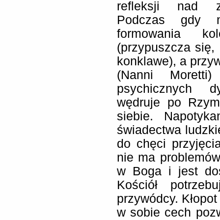
refleksji nad z
Podczas gdy m
formowania kol
(przypuszcza się,
konklawe), a przy
(Nanni Moretti
psychicznych d
wędruje po Rzym
siebie. Napotyk
świadectwa ludzkie
do chęci przyjęc
nie ma problemów n
w Boga i jest do
Kościół potrzebu
przywódcy. Kłopot 
w sobie cech pozw