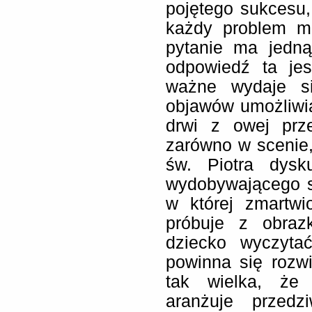
pojętego sukcesu,
każdy problem m
pytanie ma jedn
odpowiedź ta jes
ważne wydaje si
objawów umożliwiaj
drwi z owej prz
zarówno w scenie,
św. Piotra dysk
wydobywającego si
w której zmartwi
próbuje z obraz
dziecko wyczyta
powinna się rozw
tak wielka, że
aranżuje przedz