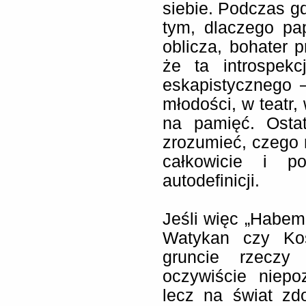
siebie. Podczas gd
tym, dlaczego pa
oblicza, bohater p
że ta introspek
eskapistycznego 
młodości, w teatr
na pamięć. Osta
zrozumieć, czego n
całkowicie i po
autodefinicji.
Jeśli więc „Habemu
Watykan czy Koś
gruncie rzeczy
oczywiście niepo
lecz na świat zd