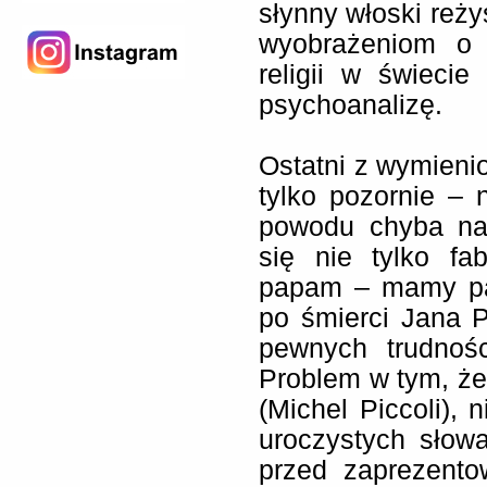
słynny włoski reż
wyobrażeniom o 
religii w świeci
psychoanalizę.
Ostatni z wymieni
tylko pozornie – 
powodu chyba na
się nie tylko f
papam – mamy pa
po śmierci Jana P
pewnych trudnośc
Problem w tym, że 
(Michel Piccoli), 
uroczystych słow
przed zaprezento