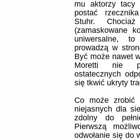
mu aktorzy tacy 
postać rzecznik
Stuhr. Chociaż
(zamaskowane ko
uniwersalne, to
prowadzą w stronę
Być może nawet wł
Moretti nie 
ostatecznych odp
się tkwić ukryty 
Co może zrobić c
niejasnych dla s
zdolny do pełni
Pierwszą możliwo
odwołanie się do w