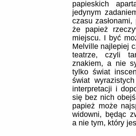
papieskich apart
jedynym zadaniem
czasu zasłonami, p
że papież rzeczy
miejscu. I być mo
Melville najlepiej 
teatrze, czyli 
znakiem, a nie s
tylko świat insce
świat wyrazistyc
interpretacji i do
się bez nich obejś
papież może najs
widowni, będąc z
a nie tym, który j