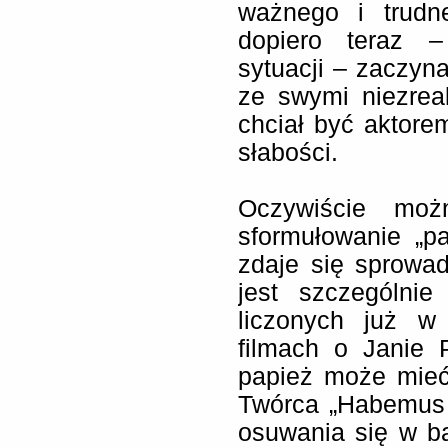
ważnego i trudn
dopiero teraz –
sytuacji – zaczyna
ze swymi niezrea
chciał być aktorem
słabości.
Oczywiście moż
sformułowanie „pa
zdaje się sprowad
jest szczególni
liczonych już w 
filmach o Janie 
papież może mieć
Twórca „Habemus 
osuwania się w b