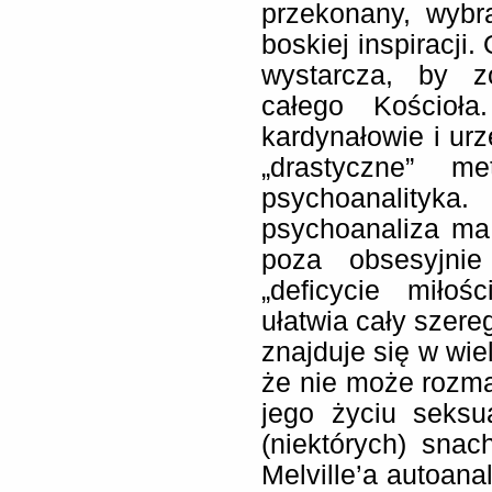
przekonany, wyb
boskiej inspiracji.
wystarcza, by 
całego Kościoł
kardynałowie i ur
„drastyczne” 
psychoanalityk
psychoanaliza ma
poza obsesyjnie
„deficycie miłośc
ułatwia cały szere
znajduje się w wie
że nie może rozm
jego życiu seksu
(niektórych) snac
Melville’a autoana