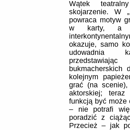
Wątek teatraln
skojarzenie. W 
powraca motyw gr
w karty, a 
interkontynentaln
okazuje, samo ko
udowadnia kar
przedstawiaj
bukmacherskich d
kolejnym papieże
grać (na scenie),
aktorskiej; ter
funkcją być może d
– nie potrafi wi
poradzić z ciążą
Przecież – jak p