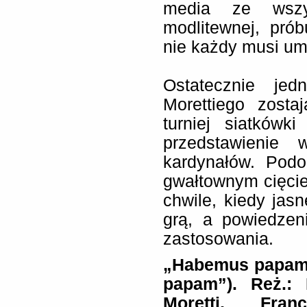
media ze wszys
modlitewnej, pró
nie każdy musi um
Ostatecznie jed
Morettiego zosta
turniej siatkówki
przedstawienie 
kardynałów. Podo
gwałtownym cięci
chwile, kiedy jasn
grą, a powiedze
zastosowania.
„Habemus papam
papam”). Reż.: 
Moretti, Fran