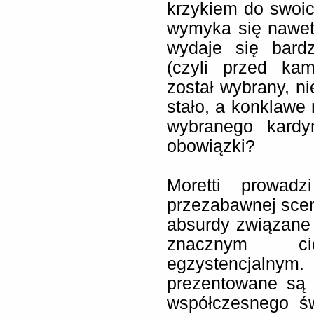
krzykiem do swoi
wymyka się nawet
wydaje się bardz
(czyli przed ka
został wybrany, n
stało, a konklawe
wybranego kardy
obowiązki?
Moretti prowad
przezabawnej scen
absurdy związane 
znacznym ci
egzystencjaln
prezentowane są 
współczesnego św