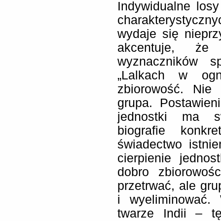
Indywidualne los
charakterystycznyc
wydaje się nieprz
akcentuje, ż
wyznaczników s
„Lalkach w ogn
zbiorowość. Nie 
grupa. Postawien
jednostki ma s
biografie konkr
świadectwo istnie
cierpienie jednos
dobro zbiorowoś
przetrwać, ale gru
i wyeliminować.
twarze Indii – t