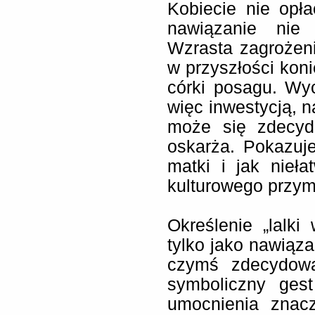
Kobiecie nie opł
nawiązanie nie 
Wzrasta zagrożeni
w przyszłości kon
córki posagu. Wy
więc inwestycją, n
może się zdecydo
oskarża. Pokazuje
matki i jak nieł
kulturowego przy
Określenie „lalk
tylko jako nawiąza
czymś zdecydowa
symboliczny ges
umocnienia znacz