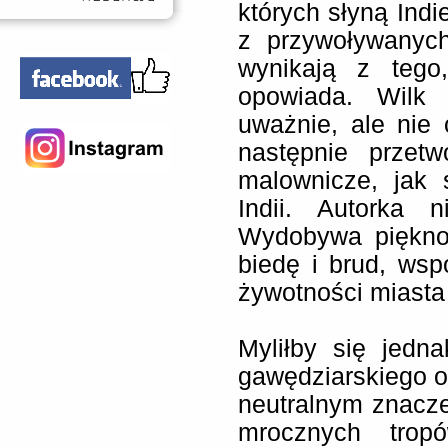
których słyną Indie
z przywoływanych
wynikają z tego
opowiada. Wilk 
uważnie, ale nie 
następnie przet
malownicze, jak 
Indii. Autorka 
Wydobywa piękno,
biedę i brud, wsp
żywotności miasta
Myliłby się jedn
gawędziarskiego o
neutralnym znacze
mrocznych tro