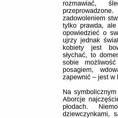
rozmawiać, ś
przeprowadzon
zadowoleniem stwi
tylko prawda, ale
opowiedzieć o swo
ujrzy jednak świ
kobiety jest bo
słychać, to dome
sobie możliwość
posagiem, wdow
zapewnić – jest w h
Na symbolicznym 
Aborcje najczęśc
płodach. Niemo
dziewczynkami, s