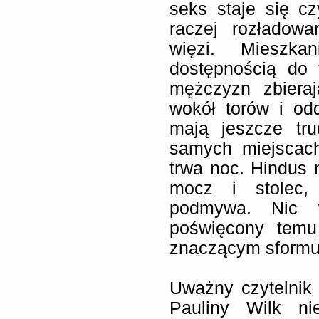
seks staje się cz
raczej rozładowa
więzi. Mieszk
dostępnością do t
mężczyzn zbiera
wokół torów i odd
mają jeszcze tru
samych miejscach
trwa noc. Hindus n
mocz i stolec, 
podmywa. Nic w
poświęcony temu 
znaczącym sformuł
Uważny czytelnik
Pauliny Wilk ni