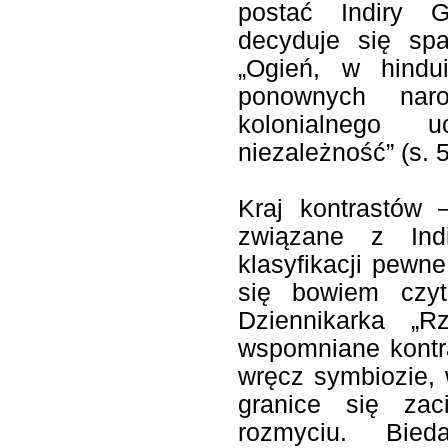
postać Indiry 
decyduje się spa
„Ogień, w hindu
ponownych naro
kolonialnego 
niezależność” (s. 5
Kraj kontrastów 
związane z Ind
klasyfikacji pewn
się bowiem czyt
Dziennikarka „Rz
wspomniane kontra
wręcz symbiozie,
granice się zac
rozmyciu. Bie