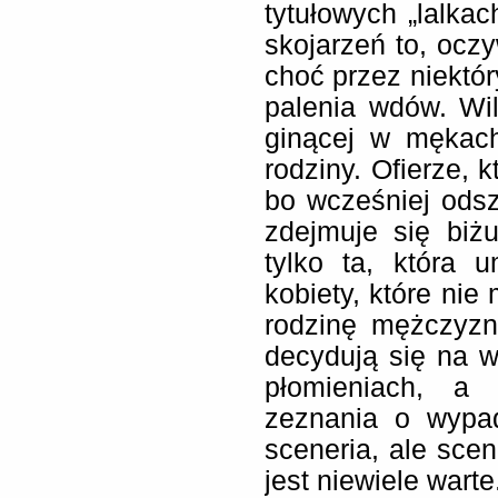
tytułowych „lalka
skojarzeń to, ocz
choć przez niektó
palenia wdów. Wi
ginącej w mękach
rodziny. Ofierze, 
bo wcześniej odsz
zdejmuje się biżu
tylko ta, która 
kobiety, które nie
rodzinę mężczyzn
decydują się na 
płomieniach, a 
zeznania o wypad
sceneria, ale scen
jest niewiele wart