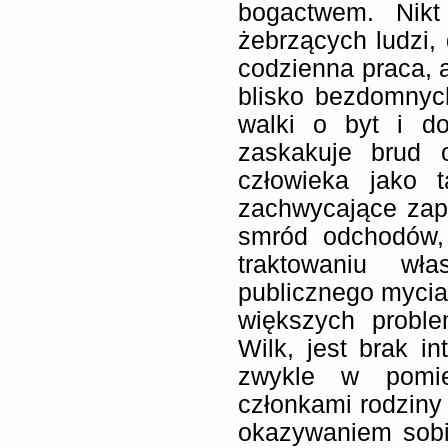
bogactwem. Nikt
żebrzących ludzi, 
codzienna praca, 
blisko bezdomnyc
walki o byt i do
zaskakuje brud 
człowieka jako t
zachwycające zap
smród odchodów,
traktowaniu wł
publicznego mycia
większych probl
Wilk, jest brak in
zwykle w pomie
członkami rodziny 
okazywaniem sobi