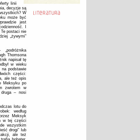
rty linii
nia, decyzje są
 wszystkich? W
ieku może być
prawdzie jest
codzienność. I
Te postaci nie
dziej „żywymi”
„podróżnika
 Hugh Thomsona
żnik napisał tę
odbył w wieku
, na podstawie
dwóch części:
, ale też opis
 do Meksyku po
nym zwrotem w
 druga – nosi
odczas lotu do
obek: według
 przez Meksyk
 w tej części
ede wszystkim
eść drogi” lub
akcji, ale też
rafia bohater.