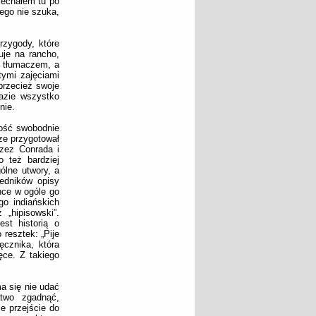
jechałem tu po
zego nie szuka,
rzygody, które
uje na rancho,
t tłumaczem, a
tymi zajęciami
przecież swoje
azie wszystko
nie.
dość swobodnie
ze przygotował
zez Conrada i
 też bardziej
ólne utwory, a
zedników opisy
nce w ogóle go
go indiańskich
 „hipisowski”.
st historią o
 resztek: „Pije
ęcznika, która
ęce. Z takiego
a się nie udać
two zgadnąć,
e przejście do