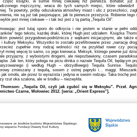
ej część książki, w sumie mniej ciekawej niż pierwsza. Bohater, już 
adczonego mężczyzny, wraca do tych samych miejsc, które odwiedził tr
iej. Te powroty, próby odszukania atmosfery miast i ulic z przeszłości, zag
ienia, nie są już tak pasjonujące, jak te pierwsze przeżycia. Robienie tego
zwykle jest mniej ciekawe – i tak też jest z tą partią „Tequila Oil”.
mowując: jest tutaj sporo do odkrycia i nie jestem w stanie w pełni od
tanków” tego tekstu, każdej draki, której Hugh jest udziałem. Książka Thom
kim powieść przygodowo-podróżnicza z wątkami inicjacyjnymi, ale także 
ii i kultury Meksyku. Wszystko to zostało przefiltrowane przez „narrację dr
przecież zupełnie inny rodzaj wolności niż na przykład rower czy pocią
ył mniej więcej to samo, co jego kierowca: Meksyk, którego pewnie już dzisi
 ale przyjazny, z wyboistymi drogami, ale niepozbawiony, czasem paradoksa
jów. Jak ten, który polega na piciu drinka o nazwie Tequila Oil, będącym p
laryzowanego (i według Hugh – obrzydliwego) Tequila Sunrise. Tequil
orowy zmieszany z tequilą, sosem z ostrej papryki i… maggi. Mieszan
 jak smoła, ale przez to wyrazista i jedyna w swoim rodzaju. Taka trochę jest
zy rzut oka szalona, ale w środku – niezwykła.
Thomson: „Tequila Oil, czyli jak zgubić się w Meksyku”. Przeł. Agn
nictwo Czarne, Wołowiec 2012. [seria: „Orient Express”].
ansowane ze środków budżetu Województwa Śląskiego.
zy wsparciu Fundacji Otwarty Kod Kultury.