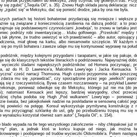
 to jednak przyjechałem do Meksyku, żeby trzymać się głównych tras. Przy
by się zgubić” („Tequila Oil”, s. 35). Znowu Hugh składa jasną deklarację: nic
by „zgubić się” w Meksyku, dać się ponieść drodze, jaka by ona nie była.
zych partiach tej historii bohaterowi przydarzają się mniejsze i większe p
żnie są związane z koniecznością zarobienia na dalszą podróż: a to prac
zajmuje się podstawowymi czynnościami „kowboja”, to znowu w tartaku jes
niec podróży robi inwentaryzację… klubu golfowego. „Przeskoki” między 
 tak płynne, że trudno uwierzyć w ich prawdziwość – albo autor, opisujący 
adczenia, miał głowę na karku, albo niesamowite szczęście. W każdym r
 się po myśli bohatera i zawsze udaje mu się kontynuować wyprawę na połud
podróżnik, między kolejnymi przygodami i tarapatami, w jakie się pakuje, 
je się do klasycznych tekstów literackich o podróżowaniu. Najwyraźniej dobr
o wycieczki śladami największych podróżników: od Homera poczynając, pr
’a, aż do H. D. Lawrence’a, Malcolma Lowry’ego i Jacka Kerouacka. To
tyczna” cześć narracji Thomsona. Hugh często przypomina sobie poszczeg
 zdarza mu się „sprawdzać”, czy sporządzone przez jego „wielkich” popr
ją się z rzeczywistością. Bywa czasem rozczarowany – na przykład Lawre
rzekonuje, ponieważ odwołuje się do Meksyku, którego już nie ma (do je
i); natomiast Kerouack jest lepszy, bardziej wiarygodny, choć przecież
rdziej chyba podoba się Hugh „Pod wulkanem” Lowry’ego – ponieważ je
zie świata, bez jakiejkolwiek nadziei na poskładanie w sensowną całość jego
tej powieści na potęgę. Konsul wykorzystuje prymitywną konstrukcję z r
la mu przyciągnąć szklankę do ust, gdy po przebudzeniu trzęsą mu się r
e wynalazku korzystał również sam autor” („Tequila Oil”, s. 154).
 blado wypada na tle tego wszystkiego zakończenie – niby chłopakowi już m
erny” plan, a jednak ktoś w końcu kupuje od niego, jak można ła
rowanego i poobijanego od trudów wycieczki Oldsmobile’a. Potem następuj