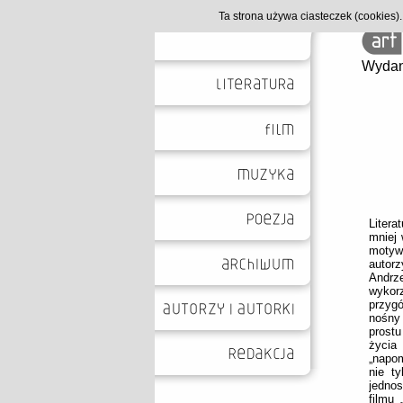
Ta strona używa ciasteczek (cookies
Wydan
Litera
mniej 
motyw
autorz
Andrze
wykor
przygó
nośny
prostu
życia
„napom
nie ty
jednos
filmu