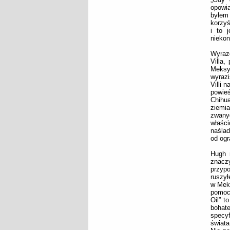
opowia
byłem 
korzyś
i to 
niekon
Wyraz
Villa,
Meksyk
wyraz
Villi 
powie
Chihu
ziemia
zwany
właści
naślad
od ogr
Hugh 
znacz
przyp
ruszył
w Meks
pomocy
Oil” t
bohat
specy
świata