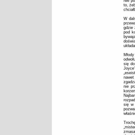
Nie po
to, że
chciał
W dals
przewa
gdzie 
pod ko
bywają
doświ
układa
Młody 
odwołu
się d
Joyce
„eseis
nawet
zgadza
nie p
korzen
Najba
rozpad
się w 
pozwa
właśni
Trochę
„mist
zmasak