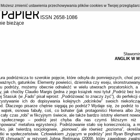
). Możesz zmienić ustawienia przechowywania plików cookies w Twojej przeglądar
ISSN 2658-1086
ie bieżące
Sławomir
ANGLIK W 
tura podróżnicza to szerokie pojęcie, które odsyła do pomniejszych, choć prz
ważnych, gatunków. Elementy powieści, dziennika czy eseju, skonstruowan
u podróży, możemy obecnie odnaleźć w wielu utworach prozatorskich, a 
y, jak choćby Claudio Margis (jedna z jego książek nosi tytuł „Podróż bez ko
j Stasiuk (w „Fado” pisał wprost: „Podróżować to znaczy żyć”), do perfekcji 
zystywanie ich do dopisywania kolejnych „odcinków” swoich niekończą
d. Dlaczego pisarze chętnie sięgają po podróż? Wydaje się, że podróż to 
 wątek, osnowa fabuły, coś, co bohater (jak protagoniści Homera albo Jo
 cały czas „robi” w fikcyjnym świecie, ale także bardzo istotny element now
 społecznego – podróż jest chyba dla nas czymś bliższym niż li
powana” metafora egzystencji. Podróżowanie stało się koniecznością, a m
lko, jak twierdzą socjologowie, „pionowa”, ale również „pozioma”, określ
tki w społeczeństwie. Człowiekiem „żyjącym w podróży” jest Ryan Bingham
 „W chmurach” w reżyserii Johna Reitmana (2009), który zawodowo zwalni