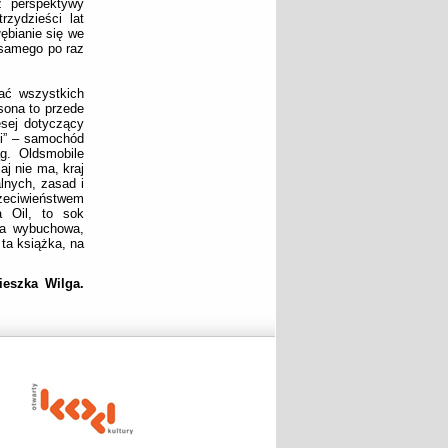
z perspektywy
zydzieści lat
łębianie się we
 samego po raz
dać wszystkich
sona to przede
esej dotyczący
ogi” – samochód
g. Oldsmobile
aj nie ma, kraj
lnych, zasad i
rzeciwieństwem
a Oil, to sok
ka wybuchowa,
 ta książka, na
ieszka Wilga.