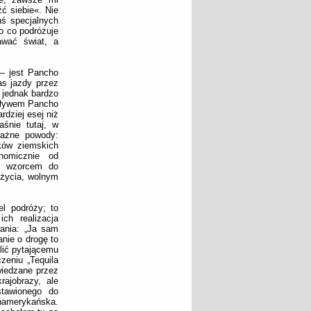
ć siebie«. Nie
hś specjalnych
po co podróżuje
awać świat, a
– jest Pancho
as jazdy przez
 jednak bardzo
wpływem Pancho
ardziej esej niż
śnie tutaj, w
 ważne powody:
tków ziemskich
onomicznie od
ym, wzorcem do
 życia, wolnym
l podróży; to
ch realizacja
wania: „Ja sam
nie o drogę to
lić pytającemu
zeniu „Tequila
wiedzane przez
ajobrazy, ale
stawionego do
anamerykańska.