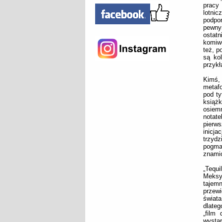
pracy 
lotnic
podpo
pewny
ostat
komiwo
też, p
są ko
przyk
Kimś
metafo
pod ty
książ
osiemn
notat
pierws
inicj
trzyd
pogma
znamio
„Tequi
Meksy
tajem
przew
świat
dlateg
„film 
wystar