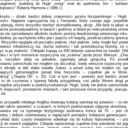
arginesie: podobną do Hugh „misję” miał do spełnienia Jim – bohate
topowicz” Roberta Harmona z 1986 r.).
syku – dzięki bardzo dobrej znajomości języka hiszpańskiego – Hugh 
ości. Najpierw zaprzyjaźnia się z Fernando, który zostaje jego „wspólnik
planują, mimo wszystko niezbyt skomplikowaną, akcję: „Nie była to jakaś wi
żnie przesiadywaliśmy w barach i graliśmy w bilard po meksykańskiej stronie
ie nie sprzedawano alkoholu osobom poniżej dwudziestego pierwszego roku 
ołudnia, po wychyleniu kilku piw i popiciu ich tequilą, przekraczaliśmy granicę”
. Wszystko wygląda od początku pięknie, zbyt pięknie, żeby mogło być praw
owieści młodzieńczy luz, ducha wolności i tak prostoduszną historię, że 
yć w jej realność. Chłopaki kupują za 500 dolarów samochód na handel: Old
oku i w tym momencie rozpoczyna się „szalona” jazda przez Meksyk: „Choć 
o, ruszyłem dalej na południe, ogarnięty jakąś gorączką. Po przed
kiwaniu samochodu nie mogłem się doczekać, kiedy wreszcie rozpocznę po
mi niknęły w dali słabe światła Juárez, a przed sobą nie miałem nic op
tających gdzieniegdzie ponad linię horyzontu – zupełnie jak w filmi
akcją” („Tequila Oil”, s. 32). Coś w tym jest – powieść jest bardzo „kinem
tu do czynienia z typową fabułą przygodową, coś jakby filmem drogi p
ególne przystanki w podróży/sekwencje: Hugh, kiedy nie jedzie samochode
h miejscach, przeważnie miastach, i tam przeżywa różne przygody, pracuje
 itd.
o przypadki młodego Anglika otwierają kolejną warstwę tej powieści – to nie
 ale także opowieść o czasach, w których podróżowanie odgrywa określoną r
uważa się za typowego brytyjskiego punkowca końca lat 70. – jest zb
gentny i dobrze zorientowany w napięciach pomiędzy kolejnymi generacjami 
ykład dość często świadomie odwołuje się do kultury hipisowskiej – i pr
ji do swoich poglądów. Chłopak reprezentuje zupełnie inne pokolenie niż jeg
dorastałem, starsi kuzyni, którym udało się przeżyć lata sześćdziesią