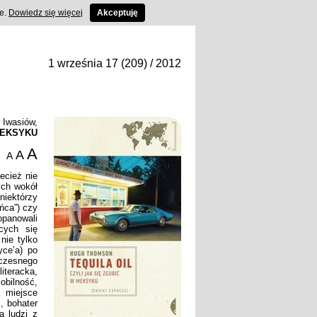
ce.
Dowiedz się więcej
Akceptuję
1 września 17 (209) / 2012
 Iwasiów
,
MEKSYKU
A
A
A
ecież nie
ych wokół
niektórzy
ńca”) czy
opanowali
cych się
nie tylko
yce’a) po
oczesnego
teracka,
obilność,
a miejsce
, bohater
a ludzi z