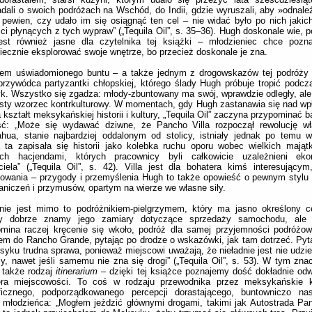
dali o swoich podróżach na Wschód, do Indii, gdzie wyruszali, aby »odnaleź
pewien, czy udało im się osiągnąć ten cel – nie widać było po nich jakic
ci płynących z tych wypraw” („Tequila Oil”, s. 35–36). Hugh doskonale wie, 
jest również jasne dla czytelnika tej książki – młodzieniec chce pozn
iecznie eksplorować swoje wnętrze, bo przecież doskonale je zna.
em uświadomionego buntu – a także jednym z drogowskazów tej podróży 
 przywódca partyzantki chłopskiej, którego ślady Hugh próbuje tropić podcz
. Wszystko się zgadza: młody-zbuntowany ma swój, wprawdzie odległy, ale
isty wzorzec kontrkulturowy. W momentach, gdy Hugh zastanawia się nad 
na kształt meksykańskiej historii i kultury, „Tequila Oil” zaczyna przypominać b
ść: „Może się wydawać dziwne, że Pancho Villa rozpoczął rewolucję wła
ahua, stanie najbardziej oddalonym od stolicy, istniały jednak po temu
 ta zapisała się historii jako kolebka ruchu oporu wobec wielkich mają
ch hacjendami, których pracownicy byli całkowicie uzależnieni ek
ciela” („Tequila Oil”, s. 42). Villa jest dla bohatera kimś interesując
owania – przygody i przemyślenia Hugh to także opowieść o pewnym stylu
aniczeń i przymusów, opartym na wierze we własne siły.
nie jest mimo to podróżnikiem-pielgrzymem, który ma jasno określony ce
y dobrze znamy jego zamiary dotyczące sprzedaży samochodu, ale i
omina raczej kręcenie się wkoło, podróż dla samej przyjemności podróżo
em do Rancho Grande, pytając po drodze o wskazówki, jak tam dotrzeć. Pyta
yku trudna sprawa, ponieważ miejscowi uważają, że nieładnie jest nie udzie
, nawet jeśli samemu nie zna się drogi” („Tequila Oil”, s. 53). W tym znac
o także rodzaj
itinerarium
– dzięki tej książce poznajemy dość dokładnie od
era miejscowości. To coś w rodzaju przewodnika przez meksykańskie kr
ficznego, podporządkowanego percepcji dorastającego, buntowniczo na
 młodzieńca: „Mogłem jeździć głównymi drogami, takimi jak Autostrada P