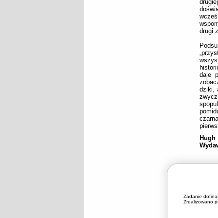
drugi
doświ
wcześn
wspomn
drugi 
Podsu
„przys
wszyst
histor
daje 
zobacz
dziki,
zwycza
spopu
pomid
czarna
pierws
Hugh 
Wydaw
Zadanie dofin
Zrealizowano pr