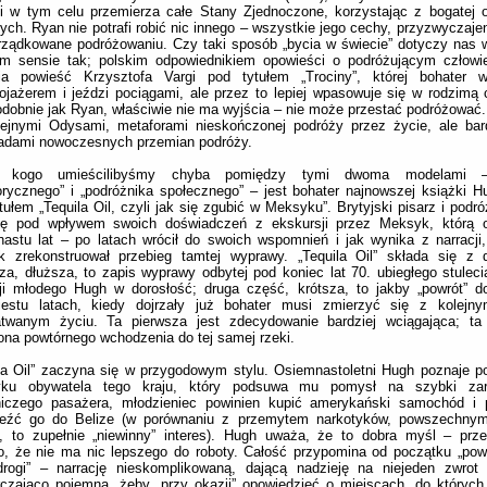
i w tym celu przemierza całe Stany Zjednoczone, korzystając z bogatej ofe
zych. Ryan nie potrafi robić nic innego – wszystkie jego cechy, przyzwyczaje
rządkowane podróżowaniu. Czy taki sposób „bycia w świecie” dotyczy nas
m sensie tak; polskim odpowiednikiem opowieści o podróżującym człow
nia powieść Krzysztofa Vargi pod tytułem „Trociny”, której bohater w
jażerem i jeździ pociągami, ale przez to lepiej wpasowuje się w rodzimą 
odobnie jak Ryan, właściwie nie ma wyjścia – nie może przestać podróżować. 
lejnymi Odysami, metaforami nieskończonej podróży przez życie, ale bar
ładami nowoczesnych przemian podróży.
, kogo umieścilibyśmy chyba pomiędzy tymi dwoma modelami – 
rycznego” i „podróżnika społecznego” – jest bohater najnowszej książki
tułem „Tequila Oil, czyli jak się zgubić w Meksyku”. Brytyjski pisarz i podró
kę pod wpływem swoich doświadczeń z ekskursji przez Meksyk, którą 
astu lat – po latach wrócił do swoich wspomnień i jak wynika z narracji
ek zrekonstruował przebieg tamtej wyprawy. „Tequila Oil” składa się z 
za, dłuższa, to zapis wyprawy odbytej pod koniec lat 70. ubiegłego stulecia
acji młodego Hugh w dorosłość; druga część, krótsza, to jakby „powrót”
ziestu latach, kiedy dojrzały już bohater musi zmierzyć się z kolej
twanym życiu. Ta pierwsza jest zdecydowanie bardziej wciągająca; ta
na powtórnego wchodzenia do tej samej rzeki.
la Oil” zaczyna się w przygodowym stylu. Osiemnastoletni Hugh poznaje p
ku obywatela tego kraju, który podsuwa mu pomysł na szybki zar
niczego pasażera, młodzieniec powinien kupić amerykański samochód i
ieźć go do Belize (w porównaniu z przemytem narkotyków, powszechnym
a, to zupełnie „niewinny” interes). Hugh uważa, że to dobra myśl – prz
o, że nie ma nic lepszego do roboty. Całość przypomina od początku „powi
drogi” – narrację nieskomplikowaną, dającą nadzieję na niejeden zwrot 
czająco pojemną, żeby „przy okazji” opowiedzieć o miejscach, do których t