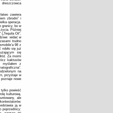
r dreszczowca
łatwo zawiera
iem zbrodni” i
elka operacja.
 granicy, bo w
życia. Później
 („Tequila Oil”,
dziwe: widać w
czasami trudno
smobile’a 98 z
robiło się już
łużającym się
dróż. Za moimi
rócz kaktusów
e, myślałem z
atograficzna”.
odzielonym na
m, przystaje w
, poznaje nowe
 tylko powieść
olę kulturową.
untowany, ale
kontestatorów.
zedstawia ją w
o poprzednicy:
te, zawsze mi