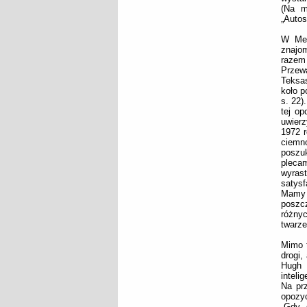
(Na m
„Autos
W Mek
znajom
razem 
Przewa
Teksas
koło p
s. 22)
tej op
uwierz
1972 r
ciemn
poszu
pleca
wyras
satysf
Mamy 
poszcz
różnyc
twarze
Mimo t
drogi,
Hugh 
inteli
Na prz
opozyc
„Gdy 