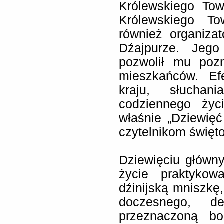
Królewskiego Tow
Królewskiego To
również organiza
Dźajpurze. Jego
pozwolił mu pozna
mieszkańców. Ef
kraju, słuchan
codziennego życ
właśnie „Dziewięć
czytelnikom święt
Dziewięciu główn
życie praktykowa
dźinijską mniszkę,
doczesnego, de
przeznaczoną bo