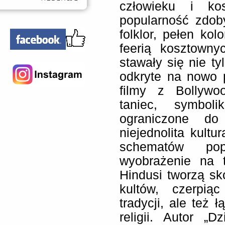
człowieku i ko
popularność zdoby
folklor, pełen ko
feerią kosztowny
stawały się nie ty
odkryte na nowo 
filmy z Bollywoo
taniec, symboli
ograniczone do 
niejednolita kultu
schematów popk
wyobrażenie na 
Hindusi tworzą s
kultów, czerpią
tradycji, ale też
religii. Autor „