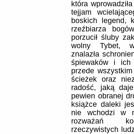
która wprowadziła
tejjam wcielają
boskich legend, k
rzeźbiarza bogów
porzucił śluby za
wolny Tybet, w
znalazła schronie
śpiewaków i ich 
przede wszystkim
ścieżek oraz ni
radość, jaką daje
pewien obranej dr
książce daleki jes
nie wchodzi w m
rozważań kos
rzeczywistych ludz