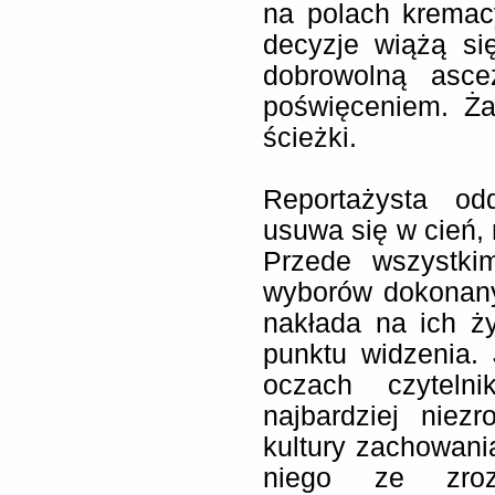
na polach kremac
decyzje wiążą si
dobrowolną asce
poświęceniem. Ża
ścieżki.
Reportażysta od
usuwa się w cień, 
Przede wszystkim
wyborów dokonany
nakłada na ich ż
punktu widzenia.
oczach czyteln
najbardziej niez
kultury zachowania
niego ze zrozu