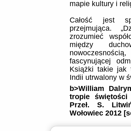
mapie kultury i relig
Całość jest sp
przejmująca. „
zrozumieć współ
między duch
nowoczesności
fascynującej od
Książki takie ja
Indii utrwalony w 
b>William Dalry
tropie świętośc
Przeł. S. Litw
Wołowiec 2012 [se