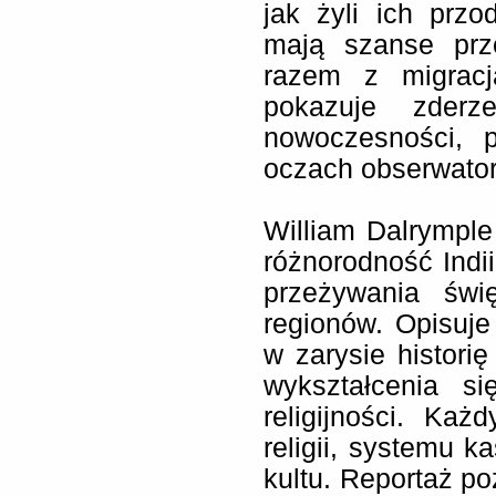
jak żyli ich prz
mają szanse prze
razem z migracj
pokazuje zderz
nowoczesności, p
oczach obserwator
William Dalrymple
różnorodność Indii.
przeżywania świę
regionów. Opisuje 
w zarysie historię
wykształcenia s
religijności. Ka
religii, systemu 
kultu. Reportaż p