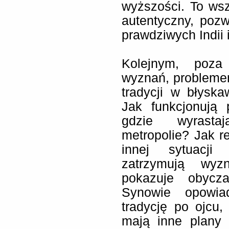
wyższości. To wsz
autentyczny, pozw
prawdziwych Indii 
Kolejnym, poza 
wyznań, problemem
tradycji w błyska
Jak funkcjonują 
gdzie wyrasta
metropolie? Jak r
innej sytuacji
zatrzymują wyz
pokazuje obycza
Synowie opowia
tradycję po ojcu
mają inne plany 