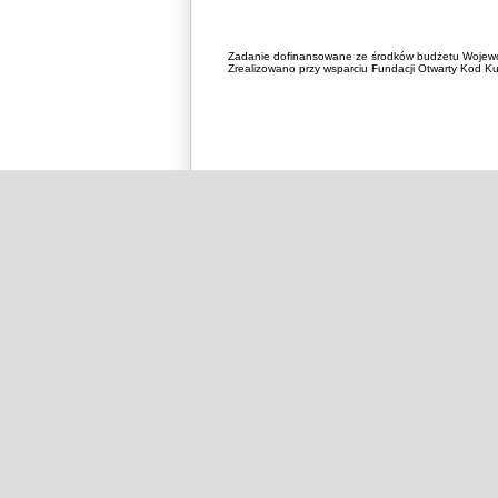
Zadanie dofinansowane ze środków budżetu Wojewó
Zrealizowano przy wsparciu Fundacji Otwarty Kod Kul