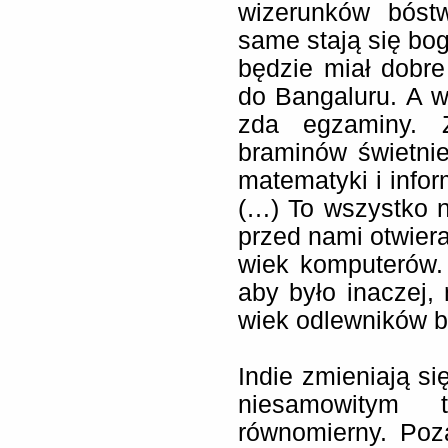
wizerunków bóst
same stają się bog
będzie miał dobre
do Bangaluru. A w
zda egzaminy. Z
braminów świetni
matematyki i infor
(…) To wszystko na
przed nami otwiera
wiek komputerów. 
aby było inaczej,
wiek odlewników br
Indie zmieniają s
niesamowitym 
równomierny. Poza