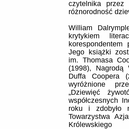
czytelnika przez
różnorodność dziew
William Dalrympl
krytykiem lite
korespondentem 
Jego książki zos
im. Thomasa Cook
(1998), Nagrodą 
Duffa Coopera (
wyróżnione prze
„Dziewięć żywot
współczesnych In
roku i zdobyło n
Towarzystwa Azja
Królewskiego T