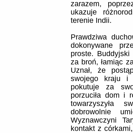
zarazem, poprze
ukazuje różnoro
terenie Indii.
Prawdziwa duchow
dokonywane prz
proste. Buddyjski
za broń, łamiąc z
Uznał, że postąp
swojego kraju i 
pokutuje za swo
porzuciła dom i 
towarzyszyła sw
dobrowolnie umi
Wyznawczyni Tar
kontakt z córkami,