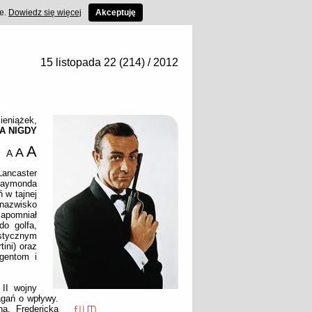
ce.
Dowiedz się więcej
Akceptuję
15 listopada 22 (214) / 2012
ieniążek
,
A NIGDY
A
A
A
Lancaster
 Raymonda
 w tajnej
nazwisko
zapomniał
o golfa,
istycznym
ini) oraz
agentom i
 II wojny
agań o wpływy.
na, Fredericka