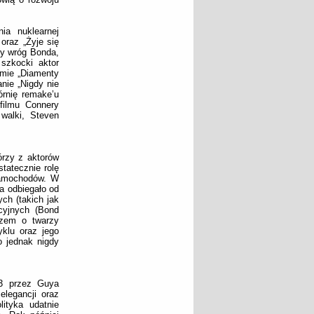
ia nuklearnej
oraz „Żyje się
szy wróg Bonda,
 szkocki aktor
ilmie „Diamenty
nie „Nigdy nie
órnię remake’u
filmu Connery
walki, Steven
órzy z aktorów
tatecznie rolę
samochodów. W
a odbiegało od
ch (takich jak
cyjnych (Bond
azem o twarzy
yklu oraz jego
o jednak nigdy
73 przez Guya
elegancji oraz
ityka udatnie