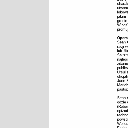
charak
utwor
lokowa
jakim
groni
Wings
promuj
Opera
Sean C
racji 
lub Ri
Saltzm
najlep
zdani
publi
Ursul
oficja
Jane S
Marloh
pastis
Sean C
gdzie 
(Robe
epizo
techno
powst
Welle
Federi