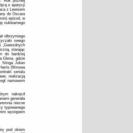
). Rok później
jcą o aparycji
raca z Lewisem
wany do Oscara
mon) epizod, w
ję nuklearnego
ał olbrzymiego
ytyczało swego
ci „Gwiezdnych
iczną, starając
m do bardziej
a Glena, gdzie
 Stinga Julian
Harris (filmowa
ntrakt serialu
we, realizacją
uległ namowom
rym nakręcił
anami generała
aremnia niecne
cy typowanego
atnim występem
óry pod okiem