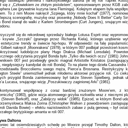
ego obowiązki premiera i narkotykowego barona (w tej roli Yaphet Kotto
ł się z „Człowiekiem ze złotym pistoletem”, sponsorowanym przez KGB zabó
ophera Lee (prywatnie kuzyna Iana Fleminga). Kolejnym etapem była współp
tem. To z nim Moore nakręcił „Szpiega, który mnie kochał” (1977), nomino
jlepszą scenografię, muzykę oraz piosenkę „Nobody Does It Better” Carly Si
 Bond stanął do walki z Karlem Strombergiem (Curt Jungers), snującym wiz
edonu.
rzyczynił się do rekordowej sprzedaży białego Lotusa Esprit oraz wypromow
o ksywie „Szczęki” (granego przez Richarda Kiela), którego uzębienie w
 estetyczne trendy w świecie hip-hopu. W odpowiedzi na falę popularnoś
 Gilbert nakręcił „Moonrakera” (1979), w którym 007 podbijał przestrzeń kosm
okrzyżować ludobójcze plany Hugo Draksa (Michael Lonsdale). Powrote
tycznego odczytania przygód Bonda było „Tylko dla twoich oczu” (1981) John
wnikiem 007 jest przebiegły grecki magnat Artistotle Kristatos (zastępujący
, niegdysiejszy kandydat do roli Bonda). To na planie tego dzieła Cassandra 
przedstawiła Broccoliemu swego męża, Pierce’a Brosnana. Restrykcyjny ko
gton Steele” uniemożliwił jednak młodemu aktorowi przyjęcie roli. Co cieka
wych przygód Bonda zainteresowany był także Steven Spielberg, jednak 
’a Lucasa, snującego wizję „Poszukiwaczy zaginionej Arki” (1981).
kontynuował współpracę z coraz bardziej znużonym Moore’em, z któ
rniczkę” (1983), gdzie wizja atomowego grzyba rozkwitła wraz z niecnymi pl
 (Steven Berkoff), oraz „Zabójczy widok” (1985). Epizod, w którym Bond ud
 przemysłowca Maksa Zorina (Christopher Walken z powodzeniem zastępują
 roli Davida Bowie) – efektu nazistowskich zabaw z pulą genową – był ost
rzałego brytyjskiego amanta w roli 007.
ywa Daltona
oniec lat osiemdziesiątych schedę po Moorze przejął Timothy Dalton, kt