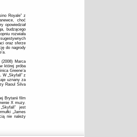
sino Royale” z
anewce, choć
ry opowiedział
ga, budzącego
opniu rozwiała
j sugestywnych
ci oraz sferze
cję do nagrody
e’a.
” (2008) Marca
w której próba
inica Greene’a
. W „Skyfall” z
taje uznany za
zy Raoul Silva
j Brytanii film
omenie X muzy.
Skyfall” jest
rmułki „James
cią nie należy