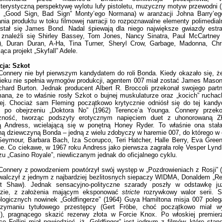
terystyczną perspektywę wylotu lufy pistoletu, muzyczny motyw przewodni (
u „Good Sign, Bad Sign” Monty’ego Normana) w aranżacji Johna Barry’ego
nia produktu w toku filmowej narracji to rozpoznawalne elementy polimedial
 stał się James Bond. Nadal śpiewają dla niego największe gwiazdy estr
e znaleźli się Shirley Bassey, Tom Jones, Nancy Sinatra, Paul McCartne
), Duran Duran, A-Ha, Tina Turner, Sheryl Crow, Garbage, Madonna, Chri
ąca projekt „Skyfall” Adele.
cja: Szkot
onnery nie był pierwszym kandydatem do roli Bonda. Kiedy okazało się, ż
wieku nie spełnia wymogów produkcji, agentem 007 miał zostać James Mason
chard Burton. Jednak producent Albert R. Broccoli przekonał swojego partn
ana, że to właśnie rosły Szkot o bujnej muskulaturze oraz „kocich” ruchac
iej. Chociaż sam Fleming początkowo krytycznie odniósł się do tej kandyd
e po obejrzeniu „Doktora No” (1962) Terence’a Younga. Connery przeko
czność, tworząc podszyty erotycznym napięciem duet z uhonorowaną 
lą Andress, wcielającą się w ponętną Honey Ryder. To właśnie ona stała
lną dziewczyną Bonda – jedną z wielu zdobyczy w haremie 007, do którego w ci
eymour, Barbara Bach, Iza Scorupco, Teri Hatcher, Halle Berry, Eva Gree
e. Co ciekawe, w 1967 roku Andress jako pierwsza zagrała rolę Vesper Ly
zu „Casino Royale”, niewliczanym jednak do oficjalnego cyklu.
onnery z powodzeniem powtórzył swój występ w „Pozdrowieniach z Rosji” 
walczył z jednym z najbardziej bezlitosnych siepaczy WIDMA, Donaldem „
rt Shaw). Jednak sensacyjno-polityczne szarady poszły w odstawkę j
dzie, z założenia mającym eksponować
stricte
rozrywkowy walor serii. 
logicznych nowinek „Goldfingerze” (1964) Guya Hamiltona misja 007 poleg
rzymaniu tytułowego przestępcy (Gert Fröbe, choć początkowo miał w
s), pragnącego skazić rezerwy złota w Forcie Knox. Po włoskiej premier
co Fellini miał powiedzieć, iż „Goldfinger” jest jednym z filmów, które sta