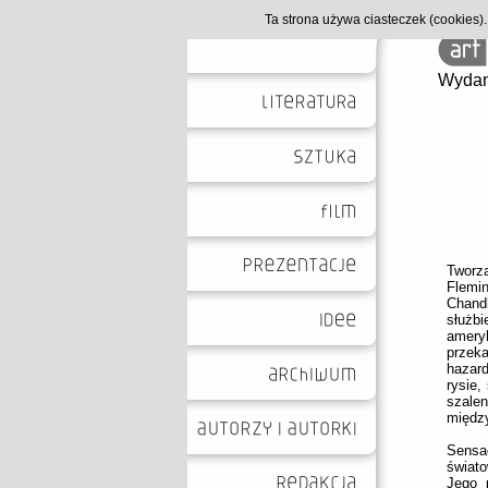
Ta strona używa ciasteczek (cookies
Wydan
Tworzą
Flemi
Chandl
służb
amery
przek
hazar
rysie
szale
międz
Sensa
świato
Jego 