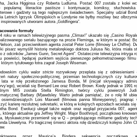
tha, Jacka Higginsa czy Roberta Ludluma. Postać 007 została z kolei wc
rę popularną: literackie pastisze i kontynuacje, komiksy, słuchowiska
terowe i gadżety są tego najlepszym świadectwem. Specjalny udział Bond
ia Letnich Igrzysk Olimpijskich w Londynie nie byłby możliwy bez olbrzymie
 inspirowanych utworami autora „Goldfingera”.
acowanie formuły
 roku w ramach telewizyjnego pasma „Climax!” ukazało się „Casino Royale”
ealizowanego serialu bazującego na prozie Fleminga, w którym w postać Bon
Nelson, zaś przeciwnikiem agenta został Peter Lorre (filmowy Le Chiffre). D
ski pisarz wymyślił historię metalorękiego doktora Juliusa No, która miała 
o z odcinków „James Gunn, Secret Agent”. Ostatecznie telewizyjna intryga ro
tu powieści, będącej punktem wyjścia pierwszego pełnometrażowego filmu
 którym tytułowego łotra zagrał Joseph Wiseman.
dowskim cyklu walor
stricte
rozrywkowy przeplata się z odniesieniami 
zeń natury społeczno-politycznej, przemian technologicznych czy kultur
 lata w rolę przełożonego Jamesa Bonda, M (inicjał skrywający admira
vy’ego), wcielali się Bernard Lee oraz Robert Brown. Kiedy jednak w 1991 r
alnym MI5 została Stella Rimington, twórcy cyklu powierzyli Jud
zmatycznej Barbary (M)awdsley. Warto jednak pamiętać, że o rolę M ubie
h osiemdziesiątych Lois Maxwell (filmowa panna Moneypenny), pragnąc
zyć karierę rezolutnej sekretarki, w którą w kolejnych epizodach wcielała się 
ha Bond. Ewolucji ulegał także wątek oraz wygląd przyjaciela 007, agen
a, którego aktualnie gra Jeffrey Wright. Major Boothroyd, początkowo kreowa
a, błyskawicznie przemienił się w Q – projektującego militarne gadżety tech
da Llewelyna. Po tragicznej śmierci aktora rolę dziedziczyli kolejno John C
aw.
jektowana przez Maurice’a Bindera sekwencja początkowa, wy