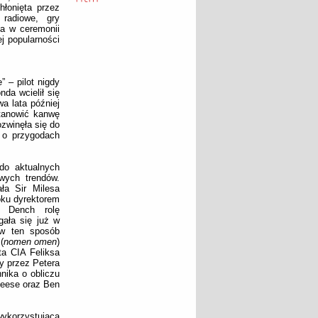
hłonięta przez
 radiowe, gry
a w ceremonii
j popularności
 – pilot nigdy
da wcielił się
wa lata później
stanowić kanwę
zwinęła się do
 o przygodach
do aktualnych
owych trendów.
ła Sir Milesa
oku dyrektorem
i Dench rolę
gała się już w
 w ten sposób
(
nomen omen
)
ta CIA Feliksa
ny przez Petera
nika o obliczu
leese oraz Ben
korzystująca