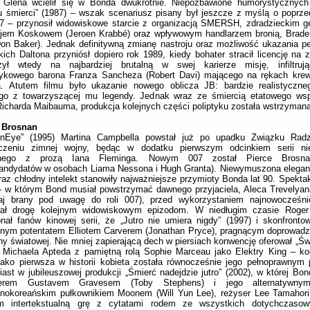
 Glena wcielił się w Bonda dwukrotnie. Niepozbawione humorystycznyc
u śmierci” (1987) – wszak scenariusz pisany był jeszcze z myślą o poprz
007 – przynosił widowiskowe starcie z organizacją SMERSH, zdradzieckim
ijem Koskowem (Jeroen Krabbé) oraz wpływowym handlarzem bronią, Brad
on Baker). Jednak definitywną zmianę nastroju oraz możliwość ukazania pe
kich Daltona przyniósł dopiero rok 1989, kiedy bohater stracił licencję na 
zył wtedy na najbardziej brutalną w swej karierze misję, infiltruj
tykowego barona Franza Sancheza (Robert Davi) mającego na rękach krew
ra. Atutem filmu było ukazanie nowego oblicza JB: bardzie realistyczne
ego z towarzyszącej mu legendy. Jednak wraz ze śmiercią etatowego wsp
 Richarda Maibauma, produkcja kolejnych części poliptyku została wstrzymana
 Brosnan
enEye” (1995) Martina Campbella powstał już po upadku Związku Radz
czeniu zimnej wojny, będąc w dodatku pierwszym odcinkiem serii n
nego z prozą Iana Fleminga. Nowym 007 został Pierce Brosna
andydatów w osobach Liama Nessona i Hugh Granta). Niewymuszona eleganc
raz chłodny intelekt stanowiły najważniejsze przymioty Bonda lat 90. Spekta
– w którym Bond musiał powstrzymać dawnego przyjaciela, Aleca Trevelya
aj brany pod uwagę do roli 007), przed wykorzystaniem najnowocześnie
wał drogę kolejnym widowiskowym epizodom. W niedługim czasie Roger
nał fanów kinowej serii, że „Jutro nie umiera nigdy” (1997) i skonfronto
lnym potentatem Elliotem Carverem (Jonathan Pryce), pragnącym doprowad
jny światowej. Nie mniej zapierającą dech w piersiach konwencję oferował „Św
) Michaela Apteda z pamiętną rolą Sophie Marceau jako Elektry King – k
jako pierwsza w historii kobieta została równocześnie jego pełnoprawnym 
ast w jubileuszowej produkcji „Śmierć nadejdzie jutro” (2002), w której Bon
nerem Gustavem Gravesem (Toby Stephens) i jego alternatywnym
cnokoreańskim pułkownikiem Moonem (Will Yun Lee), reżyser Lee Tamahori
m intertekstualną grę z cytatami rodem ze wszystkich dotychczaso