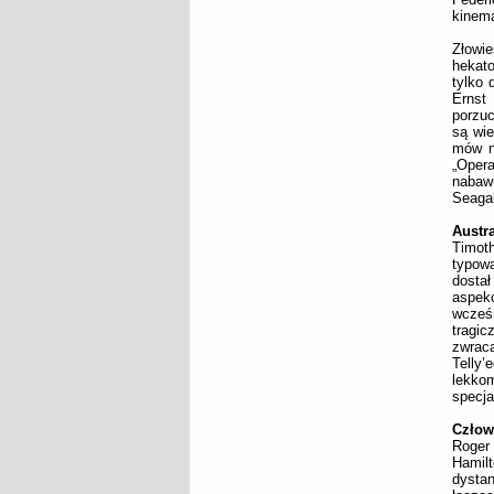
kinema
Złowi
hekato
tylko 
Ernst
porzuc
są wie
mów ni
„Oper
nabaw
Seagal
Austra
Timot
typowa
dosta
aspekc
wcześ
tragi
zwrac
Telly’
lekkom
specja
Człowi
Roger
Hamil
dysta