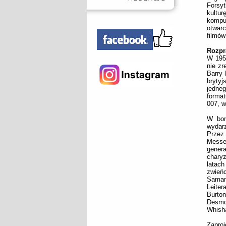
Forsy
kultu
kompu
otwarc
filmów
Rozpr
W 1954
nie zr
Barry 
brytyj
jedneg
forma
007, w
W bon
wydar
Przez
Messer
gener
chary
latac
zwieńc
Samant
Leiter
Burton
Desmon
Whish
Zapro