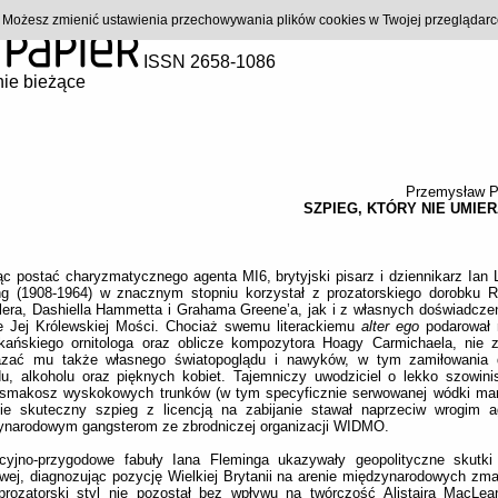
). Możesz zmienić ustawienia przechowywania plików cookies w Twojej przeglądar
ISSN 2658-1086
ie bieżące
Przemysław P
SZPIEG, KTÓRY NIE UMIER
c postać charyzmatycznego agenta MI6, brytyjski pisarz i dziennikarz Ian 
ng (1908-1964) w znacznym stopniu korzystał z prozatorskiego dorobku
era, Dashiella Hammetta i Grahama Greene’a, jak i z własnych doświadczeń
ie Jej Królewskiej Mości. Chociaż swemu literackiemu
alter ego
podarował 
kańskiego ornitologa oraz oblicze kompozytora Hoagy Carmichaela, nie 
azać mu także własnego światopoglądu i nawyków, w tym zamiłowania d
du, alkoholu oraz pięknych kobiet. Tajemniczy uwodziciel o lekko szowin
, smakosz wyskokowych trunków (w tym specyficznie serwowanej wódki mart
nie skuteczny szpieg z licencją na zabijanie stawał naprzeciw wrogim 
ynarodowym gangsterom ze zbrodniczej organizacji WIDMO.
cyjno-przygodowe fabuły Iana Fleminga ukazywały geopolityczne skutki
wej, diagnozując pozycję Wielkiej Brytanii na arenie międzynarodowych zm
prozatorski styl nie pozostał bez wpływu na twórczość Alistaira MacLea