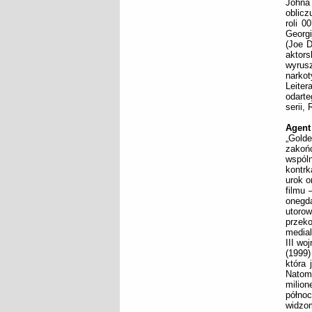
Johna
oblicz
roli 
Georg
(Joe D
aktors
wyrus
narko
Leite
odart
serii,
Agent
„Gold
zakoń
wspól
kontrk
urok o
filmu 
onegd
utoro
przeko
media
III wo
(1999
która 
Natomi
milio
półno
widzo