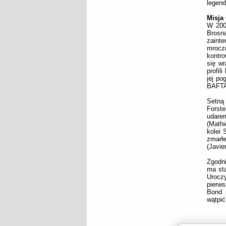
legend
Misja
W 2004
Brosn
zainte
mrocz
kontro
się wr
profil
jej po
BAFTA,
Setną
Forste
udarem
(Mathi
kolei 
zmarłe
(Javie
Zgodni
ma sta
Urocz
pierw
Bond 
wątpić