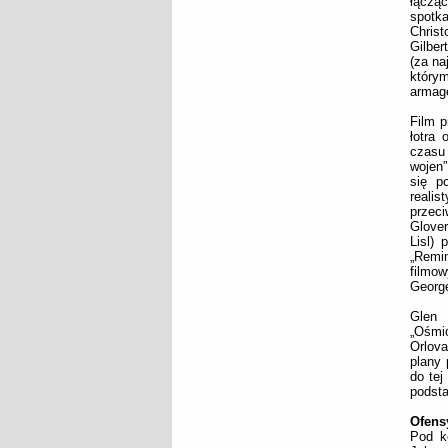
łącząc
spotka
Christ
Gilber
(za na
którym
armag
Film p
łotra 
czasu
wojen”
się p
realis
przeci
Glover
Lisl) 
„Remin
filmo
George
Glen 
„Ośmio
Orlova
plany
do tej
podsta
Ofens
Pod k