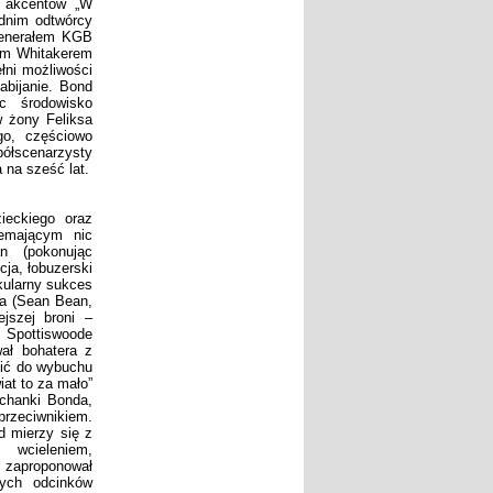
h akcentów „W
ednim odtwórcy
 generałem KGB
em Whitakerem
łni możliwości
zabijanie. Bond
ąc środowisko
 żony Feliksa
go, częściowo
ółscenarzysty
 na sześć lat.
ieckiego oraz
iemającym nic
n (pokonując
ja, łobuzerski
kularny sukces
na (Sean Bean,
jszej broni –
 Spottiswoode
wał bohatera z
zić do wybuchu
iat to za mało”
ochanki Bonda,
przeciwnikiem.
d mierzy się z
 wcieleniem,
 zaproponował
wych odcinków