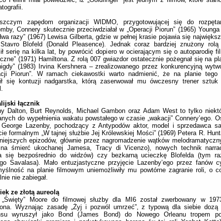
tografii.
eszczym zapędom organizacji WIDMO, przygotowującej się do rozpętan
mby, Connery skutecznie przeciwdziałał w „Operacji Piorun” (1965) Younga 
dwa razy” (1967) Lewisa Gilberta, gdzie w pełnej krasie pojawia się najwięk
 Stavro Blofeld (Donald Pleasence). Jednak coraz bardziej znużony rolą
ił serię na kilka lat, by powrócić dopiero w ocierającym się o autoparodię f
czne” (1971) Hamiltona. Z rolą 007 gwiazdor ostatecznie pożegnał się na pla
gdy” (1983) Irvina Kershnera – zrealizowanego przez konkurencyjną wytw
acji Piorun”. W ramach ciekawostki warto nadmienić, że na planie tego 
ił się kontuzji nadgarstka, którą zaserwował mu ówczesny trener sztuk 
.
lijski łącznik
hy Dalton, Burt Reynolds, Michael Gambon oraz Adam West to tylko niekt
nych do wypełnienia wakatu powstałego w czasie „wakacji” Connery’ego. Os
ł George Lazenby, pochodzący z Antypodów aktor, model i sprzedawca 
ie formalnym „W tajnej służbie Jej Królewskiej Mości” (1969) Petera R. Hunt
niejszych epizodów, głównie przez nagromadzenie wątków melodramatyczny
czna śmierć ukochanej Jamesa, Tracy di Vicenzo), nowych technik narra
a się bezpośrednio do widzów) czy bezkarną ucieczkę Blofelda (tym r
ego Savalasa). Mało entuzjastyczne przyjęcie Lazenby’ego przez fanów c
yślność na planie filmowym uniemożliwiły mu powtórne zagranie roli, o c
lnie nie zabiegał.
ek ze złotą aureolą
 „Święty” Moore do filmowej służby dla MI6 został zwerbowany w 19
tona. Wyznając zasadę „Żyj i pozwól umrzeć”, z typową dla siebie dozą 
nsu wyruszył jako Bond (James Bond) do Nowego Orleanu tropem pol