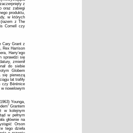
zaczerpnięty z
 oraz zabiegi
nego produktu,
ady, w których
y (razem z The
s Cornell czy
e Cary Grant z
, Rex Harrison
era, Harry’ego
h sprawdzi się
atury, zmienił
nał do siebie
Złotym Globem
 się pierwszą
ągu lat trafiły
n czy Bérénice
nd w nowelowym
(1963) Younga,
Redem” Grantem
uż w kolejnym
Stąd w pełnym
ała głównie na
ystąpić Orson
ze tego dzieła
nowią o rozwoju