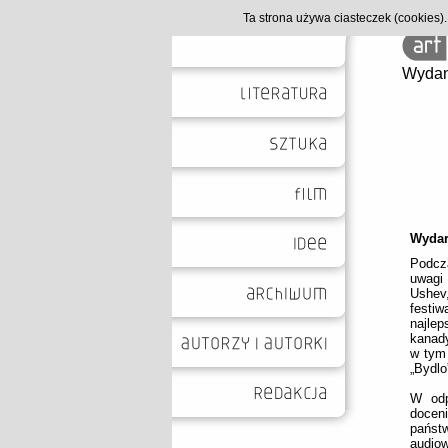
Ta strona używa ciasteczek (cookies
Wydan
Wydar
Podcz
uwagi
Ushev,
festi
najle
kanady
w tym 
„Bydlo
W odp
docen
państ
audiow