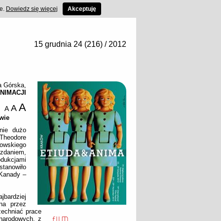
ce.
Dowiedz się więcej
Akceptuję
15 grudnia 24 (216) / 2012
a Górska
,
NIMACJI
A
A
A
wie
lnie dużo
 Theodore
kowskiego
zdaniem,
dukcjami
stanowiło
 Kanady –
bardziej
na przez
echniać prace
)narodowych, z