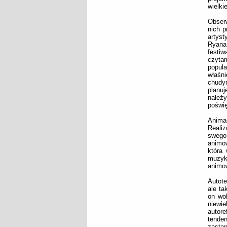
wielk
Obserw
nich 
artys
Ryana 
festiw
czyta
popula
właśni
chudy
planuj
należy
poświę
Anima
Reali
swego
animow
która
muzyką
animow
Autote
ale ta
on wo
niewi
autor
tende
zastan