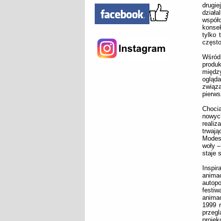
drugie
dział
współ
konsek
tylko 
często
Wśród
produ
międz
ogląda
związ
pierws
Choci
nowych
realiz
trwają
Modest
woły –
staje 
Inspi
anima
autopo
festi
animac
1999 r
przegl
projek