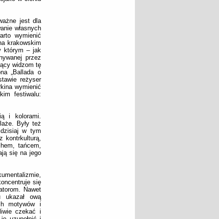
ważne jest dla
wanie własnych
warto wymienić
 na krakowskim
w którym – jak
nywanej przez
ujący widzom tę
ona „Ballada o
tawie reżyser
rkina wymienić
kim festiwalu:
ą i kolorami.
laże. Były też
dzisiaj w tym
 kontrkulturą,
uchem, tańcem,
ją się na jego
kumentalizmie,
oncentruje się
atorom. Nawet
lu ukazał ową
ych motywów i
liwie czekać i
je uzupełnić i