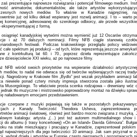
j zaś prezentujące najnowsze rozwiązania i potencjał filmowego medium. Inst
alność animatorów, dokumentalistów, ale także artystów wykorzystujący
czesnych nowych mediów. To właśnie w Kanadzie najprężniej, najs
wentnie już od kilku dekad wspierany jest rozwój animacji. I to – warto po
tej komercyjnej, adresowanej do szerokiego odbiorcy, ale przede wszystkiej
 eksperymentującej z formą.
 osiągnięć kanadyjskiej wytwórni można wymienić już 12 Oscarów otrzyma
kcje i aż 70 dalszych nominacji. Filmy NFB ciągle stanowią czołó
ynarodowych festiwali. Podczas krakowskiego przeglądu polscy widzowie
ć całe spektrum jej produkcji – od tych, które reprezentują jeszcze ameryka
ane z kontrkulturą lat 60. i 70., poprzez dzieła reprezentujące zakońc
ze dziesięciolecie XXI wieku, aż po najnowsze filmy.
aż NFB wśród swoich priorytetów ma wspieranie działalności artystyczne
 mediów, to nadal nie odwraca się od twórców wybierających raczej trad
acji. Nagrodzony w Krakowie film „Bydlo” jest wszak przykładem animacji lal
ca niewiele ponad cztery minuty impresja stworzona została jako ilustr
a Musorgskiego. To właściwie prosta scenka rodzajowa – drewniany wóz c
 jednak tło muzyczne i mistrzowsko poprowadzony montaż na dźwięku sprawi
się naładowanym emocjami przedstawieniem.
racje czerpane z muzyki pojawiają się także w pozostałych pokazywany
cjach z Kanady. Twórczość Theodora Usheva, zaprezentowana p
rtretów animacji światowej, również jest bardzo mocno związana z muzyką.
walowym katalogu: artysta „(…) jest też autorem multimedialnego show i
ji do albumu (i trasy koncertowej) «On an Island» Davida Gilmoura”. Bułgar
oku na stałe mieszkający i pracujący w Kanadzie, zaprezentował polskim
ąd najważniejszych dla jego twórczości 10 animacji. Jak sam przyznał w z
cji, wybrał dzieła i artystów w Europie często nieznanych i pozostających n