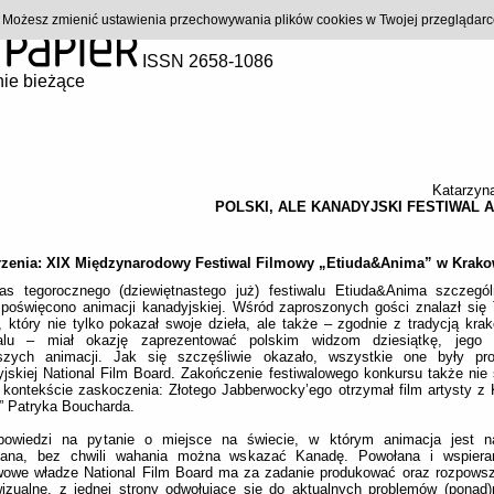
). Możesz zmienić ustawienia przechowywania plików cookies w Twojej przeglądar
ISSN 2658-1086
ie bieżące
Katarzyn
POLSKI, ALE KANADYJSKI FESTIWAL A
zenia: XIX Międzynarodowy Festiwal Filmowy „Etiuda&Anima” w Krako
as tegorocznego (dziewiętnastego już) festiwalu Etiuda&Anima szczegó
 poświęcono animacji kanadyjskiej. Wśród zaproszonych gości znalazł się
 który nie tylko pokazał swoje dzieła, ale także – zgodnie z tradycją kra
walu – miał okazję zaprezentować polskim widzom dziesiątkę, jego 
pszych animacji. Jak się szczęśliwie okazało, wszystkie one były pro
jskiej National Film Board. Zakończenie festiwalowego konkursu także nie 
kontekście zaskoczenia: Złotego Jabberwocky’ego otrzymał film artysty z
” Patryka Boucharda.
owiedzi na pytanie o miejsce na świecie, w którym animacja jest naj
iana, bez chwili wahania można wskazać Kanadę. Powołana i wspiera
wowe władze National Film Board ma za zadanie produkować oraz rozpowsz
izualne, z jednej strony odwołujące się do aktualnych problemów (ponad