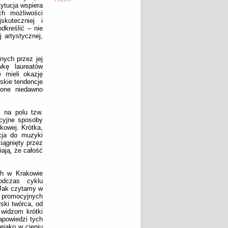
ytucja wspiera
ch możliwości
kuteczniej i
dkreślić – nie
 artystycznej,
nych przez jej
wkę laureatów
 mieli okazję
ńskie tendencje
zone niedawno
j na polu tzw.
ycyjne sposoby
kowej. Krótka,
acja do muzyki
iągnięty przez
ają, że całość
ch w Krakowie
odczas cyklu
 Jak czytamy w
 promocyjnych
ski twórca, od
 widzom krótki
apowiedzi tych
iejako w cieniu