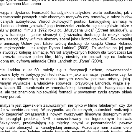
iego Normana MacLarena.
ując z dystansu twórczość kanadyjskich artystów, warto podkreślić, jak 
przetwarzanie pewnych stale obecnych motywów czy tematów, a także budo
tycznych autorytetów. Wśród „kultowych” postaci kanadyjskiej animacji 
Larkina: drobna „zajawka” jego twórczości znalazła się szczęśliwie także
alu w postaci filmu z 1972 roku pt. „Muzyczna ulica” („Street musique”), 
my w katalogu – „autor stworzył (…) wizualną ilustrację do muzyki wyko
rny zespół, który w filmie ukazany został jako uliczni grajkowie”. Rekomend
e animację Ushev jest także twórcą ilustracji do książki Chrisa Robins
m mężczyźnie – szukając Ryana Larkina” (2008). To właśnie na jej pods
e stworzyć kolejną animację. Wśród artystycznych hołdów dla twórczości La
 zresztą jeszcze jeden film, który niestety nie pojawił się na krakows
coną mu cyfrową animację Chris Landreth pt. „Ryan” (2004).
cje Larkina z lat 60. rodziły się z fascynacji ruchem, nowoczesności
zowane były w tradycyjnych technikach – jako animacje rysunkowe czy ko
 rodzaju odpowiedzią na ducha tamtych czasów: postawa artysty, jaką 
anym wywiadzie, a właściwie spowiedzi, przywołuje Landreth, wiąże się z
 w latach 60. triumfowała w amerykańskiej kinematografii. Fascynacja r
, ale też znamiona hipisowskiej formacji w prywatnym życiu artysty składa
any portret.
matyzm jest zjawiskiem zauważalnym nie tylko w filmie fabularnym czy do
kże w obrębie animacji. W przypadku współczesnych, autorskich realizacji k
kół zagadnień związanych z nowym tworzywem filmowym dostępnym anim
elki przegląd produkcji NFB zaprezentowany na tegorocznym festiwa
efleksyjność, przejawiającą się między innymi w powtarzalności pewn
ncji stale obecnych w kanadyjskiej animacji. Pozostaje nam zatem cierp
awiać się, czy kolejna edycja festiwalu powróci do podjętych tropów, aby 