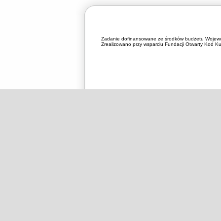
Zadanie dofinansowane ze środków budżetu Wojewó
Zrealizowano przy wsparciu Fundacji Otwarty Kod Kul