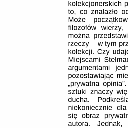
kolekcjonerskich p
to, co znalazło od
Może początkow
filozofów wierzy
można przedstawi
rzeczy – w tym prz
kolekcji. Czy udaj
Miejscami Stelma
argumentami jedn
pozostawiając mie
„prywatna opinia”.
sztuki znaczy wię
ducha. Podkreś
niekoniecznie dl
się obraz prywat
autora. Jednak,