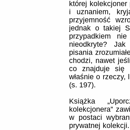
której kolekcjone
i uznaniem, kry
przyjemność wzro
jednak o takiej 
przypadkiem nie
nieodkryte? Jak
pisania zrozumiał
chodzi, nawet jeśl
co znajduje się 
właśnie o rzeczy, 
(s. 197).
Książka „Uporc
kolekcjonera” zawi
w postaci wybran
prywatnej kolekcji.