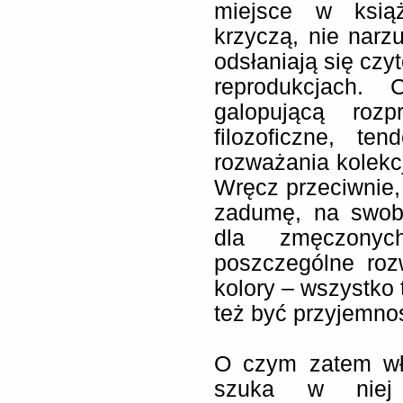
miejsce w ksią
krzyczą, nie narzu
odsłaniają się czy
reprodukcjach. 
galopującą roz
filozoficzne, t
rozważania kolekcj
Wręcz przeciwnie, 
zadumę, na swob
dla zmęczony
poszczególne roz
kolory – wszystko
też być przyjemno
O czym zatem wła
szuka w niej 