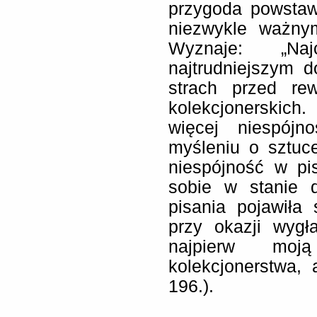
przygoda powstawa
niezwykle ważny
Wyznaje: „Na
najtrudniejszym 
strach przed re
kolekcjonerskic
więcej niespój
myśleniu o sztuc
niespójność w pi
sobie w stanie 
pisania pojawiła
przy okazji wygł
najpierw moją
kolekcjonerstwa, 
196.).