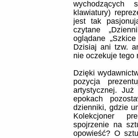
wychodzących 
klawiatury) repre
jest tak pasjonuj
czytane „Dzienn
oglądane „Szkice
Dzisiaj ani tzw. a
nie oczekuje tego 
Dzięki wydawnictw
pozycja prezent
artystycznej. Już
epokach pozostaw
dzienniki, gdzie u
Kolekcjoner pr
spojrzenie na sz
opowieść? O sztu