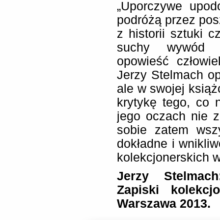
„Uporczywe upodo
podróżą przez posz
z historii sztuki 
suchy wywód pr
opowieść człowie
Jerzy Stelmach op
ale w swojej książ
krytykę tego, co 
jego oczach nie z
sobie zatem wsz
dokładne i wnikli
kolekcjonerskich 
Jerzy Stelmach
Zapiski kolekc
Warszawa 2013.