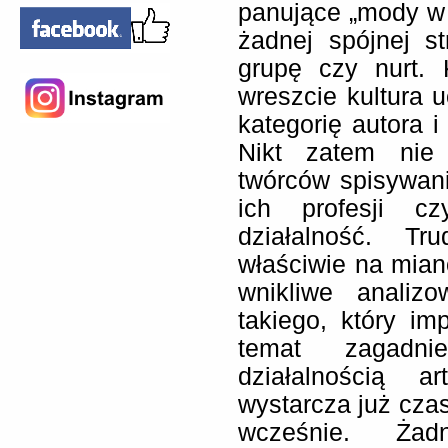
panujące „mody w 
żadnej spójnej st
grupę czy nurt. 
wreszcie kultura 
kategorię autora i
Nikt zatem nie
twórców spisywan
ich profesji c
działalność. T
właściwie na miano
wnikliwe analiz
takiego, który im
temat zagad
działalnością a
wystarcza już czas
wcześnie. Ża