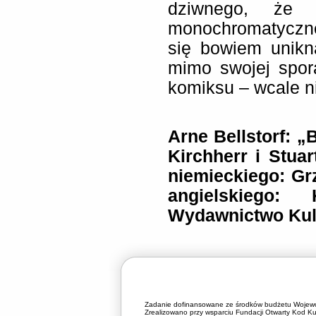
dziwnego, że 
monochromatyczn
się bowiem unikn
mimo swojej spor
komiksu – wcale ni
Arne Bellstorf: „
Kirchherr i Stuart
niemieckiego: Gr
angielskiego: 
Wydawnictwo Kul
Zadanie dofinansowane ze środków budżetu Wojewó
Zrealizowano przy wsparciu Fundacji Otwarty Kod Kul