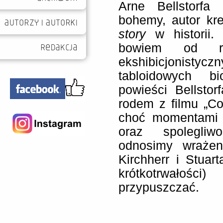
Arne Bellstorfa
bohemy, autor kre
story
w historii. 
bowiem od ro
ekshibicjonis
tabloidowych bi
powieści Bellstor
rodem z filmu „Con
choć momentami 
oraz spolegliw
odnosimy wrażen
Kirchherr i Stuart
krótkotrwałości
przypuszczać.