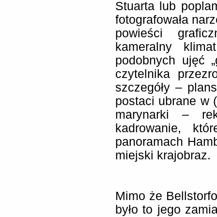
Stuarta lub popla
fotografowała narz
powieści graf
kameralny klimat
podobnych ujęć „
czytelnika przez
szczegóły – plan
postaci ubrane w (
marynarki – rek
kadrowanie, któ
panoramach Hambu
miejski krajobraz.
Mimo że Bellstorfo
było to jego zami