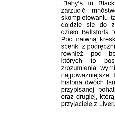
„Baby’s in Blac
zarzucić mnóstw
skompletowaniu tak
dojdzie się do z
dzieło Bellstorfa 
Pod naiwną kresk
scenki z podręczni
również pod bez
których to po
zrozumienia wymi
najpoważniejsze 
historia dwóch fami
przypisanej boha
oraz drugiej, któr
przyjaciele z Live