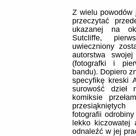
Z wielu powodów je
przeczytać przed
ukazanej na okł
Sutcliffe, pie
uwieczniony zost
autorstwa swojej
(fotografki i pier
bandu). Dopiero zn
specyfikę kreski A
surowość dzieł n
komiksie przeła
przesiąkniętyc
fotografii odrobin
lekko kiczowatej 
odnaleźć w jej pra