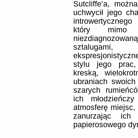
Sutcliffe’a, możn
uchwycił jego ch
introwertycznego
który mimo
niezdiagnozowan
sztalugami, 
ekspresjonistyczn
stylu jego prac,
kreską, wielokro
ubraniach swoich
szarych rumieńc
ich młodzieńczy
atmosferę miejsc,
zanurzając ich
papierosowego dy