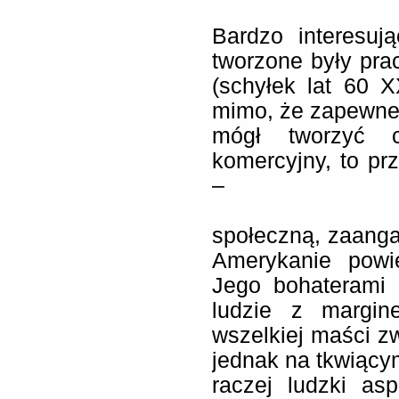
Bardzo interesuj
tworzone były pr
(schyłek lat 60 
mimo, że zapewne 
mógł tworzyć c
komercyjny, to pr
–
społeczną, zaanga
Amerykanie powi
Jego bohaterami (
ludzie z margin
wszelkiej maści zw
jednak na tkwiącym
raczej ludzki asp