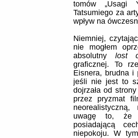
tomów „Usagi Y
Tatsumiego za art
wpływ na ówczesn
Niemniej, czytają
nie mogłem oprz
absolutny
lost c
graficznej. To r
Eisnera, brudna i
jeśli nie jest to
dojrzała od strony
przez pryzmat fi
neorealistyczną
uwagę to, że w
posiadającą ce
niepokoju. W tym