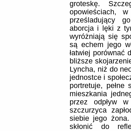
groteskę. Szcz
opowieściach, w
prześladujący g
aborcja i lęki z t
wyróżniają się s
są echem jego wł
łatwiej porównać d
bliższe skojarzeni
Lyncha, niż do neo
jednostce i społec
portretuje, pełne
mieszkania jedne
przez odpływ w 
szczurzyca zapło
siebie jego żona.
skłonić do refl