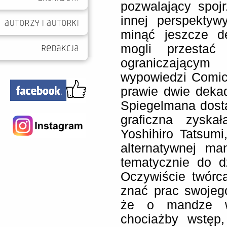
pozwalający spoj
innej perspektyw
minąć jeszcze de
mogli przestać
ograniczają
wypowiedzi Comics
prawie dwie dekad
Spiegelmana dosta
graficzna zyskał
Yoshihiro Tatsum
alternatywnej ma
tematycznie do d
Oczywiście twór
znać prac swojego
że o mandze wi
chociażby wstęp,