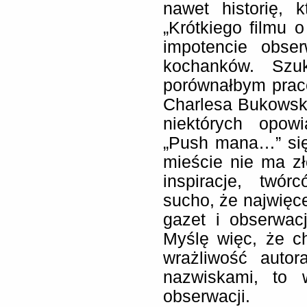
nawet historię, 
„Krótkiego filmu 
impotencie obse
kochanków. Szuk
porównałbym prac
Charlesa Bukowsk
niektórych opow
„Push mana…” się
mieście nie ma zł
inspiracje, twó
sucho, że najwięce
gazet i obserwacj
Myślę więc, że ch
wrażliwość auto
nazwiskami, to 
obserwacji.