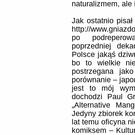
naturalizmem, ale i
Jak ostatnio pisa
http://www.gniazdo
po podrepero
poprzedniej dek
Polsce jakąś dziw
bo to wielkie ni
postrzegana jak
porównanie – japo
jest to mój wym
dochodzi Paul Gr
„Alternative Man
Jedyny zbiorek ko
lat temu oficyna n
komiksem – Kultu