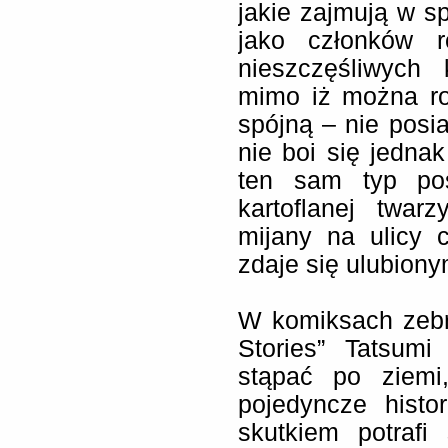
jakie zajmują w s
jako członków r
nieszczęśliwych
mimo iż można ro
spójną – nie posi
nie boi się jedna
ten sam typ pos
kartoflanej twarz
mijany na ulicy 
zdaje się ulubion
W komiksach zeb
Stories” Tatsumi
stąpać po ziemi
pojedyncze histo
skutkiem potrafi