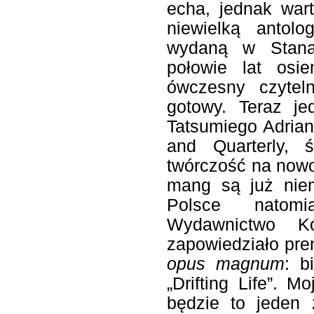
echa, jednak war
niewielką antolo
wydaną w Stana
połowie lat osie
ówczesny czytel
gotowy. Teraz j
Tatsumiego Adria
and Quarterly, 
twórczość na nowo
mang są już nie
Polsce natomi
Wydawnictwo K
zapowiedziało pre
opus magnum
: b
„Drifting Life”. 
będzie to jeden