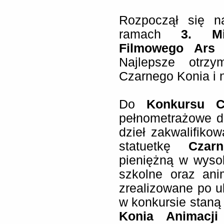
Rozpoczął się 
ramach
3. Mi
Filmowego Ars 
Najlepsze otrzy
Czarnego Konia i 
Do
Konkursu C
pełnometrażowe de
dzieł zakwalifik
statuetkę
Czar
pieniężną w wyso
szkolne oraz ani
zrealizowane po u
w konkursie staną
Konia Animacji