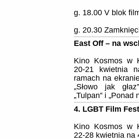
g. 18.00 V blok f
g. 20.30 Zamknięci
East Off – na w
Kino Kosmos w K
20-21 kwietnia 
ramach na ekranie
„Słowo jak głaz”
„Tulpan” i „Ponad 
4. LGBT Film Fest
Kino Kosmos w K
22-28 kwietnia na 