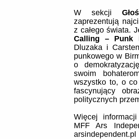
W sekcji
Gło
zaprezentują naj
z całego świata. 
Calling – Punk
Dluzaka i Carsten
punkowego w Birmi
o demokratyzację
swoim bohaterom
wszystko to, o co
fascynujący obr
politycznych prze
Więcej informacj
MFF Ars Indepen
arsindepend