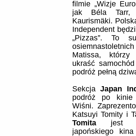
filmie „Wizje Eur
jak Béla Tarr,
Kaurismäki. Polsk
Independent będzi
„Pizzas”. To su
osiemnastoletnic
Matissa, którzy
ukraść samochód 
podróż pełną dziw
Sekcja
Japan In
podróż po kinie
Wiśni. Zaprezent
Katsuyi Tomity i
Tomita
jest czo
japońskiego kin