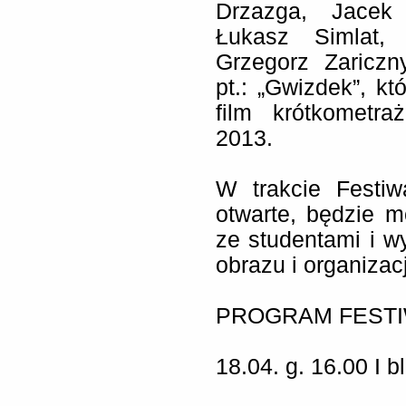
Drzazga, Jacek 
Łukasz Simlat,
Grzegorz Zariczn
pt.: „Gwizdek”, k
film krótkometr
2013.
W trakcie Festiw
otwarte, będzie 
ze studentami i wy
obrazu i organizacj
PROGRAM FESTI
18.04. g. 16.00 I 