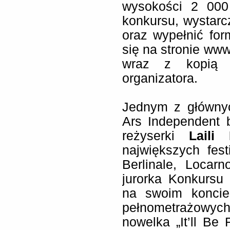
wysokości 2 000 
konkursu, wystar
oraz wypełnić for
się na stronie www
wraz z kopią 
organizatora.
Jednym z głównyc
Ars Independent b
reżyserki
Laili P
największych fest
Berlinale, Locar
jurorka Konkursu
na swoim koncie
pełnometrażowyc
nowelka „It’ll Be