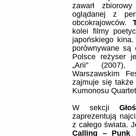
zawarł zbiorowy 
oglądanej z per
obcokrajowców.
kolei filmy poety
japońskiego kina.
porównywane są d
Polsce reżyser j
„Arii” (2007),
Warszawskim Fes
zajmuje się takż
Kumonosu Quartet
W sekcji
Gło
zaprezentują naj
z całego świata. 
Calling – Punk