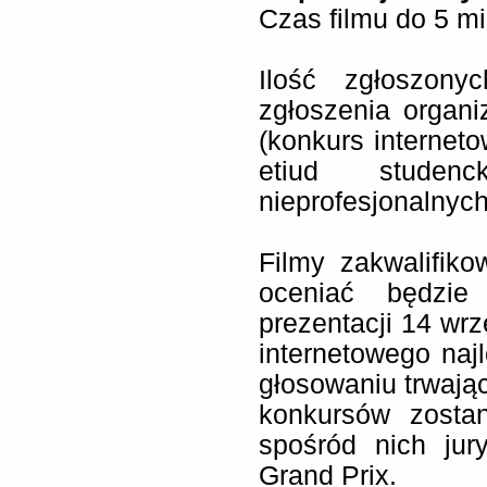
Czas filmu do 5 m
Ilość zgłoszony
zgłoszenia organi
(konkurs internet
etiud studen
nieprofesjonalnych
Filmy zakwalifik
oceniać będzie 
prezentacji 14 wr
internetowego najl
głosowaniu trwają
konkursów zostan
spośród nich jur
Grand Prix.