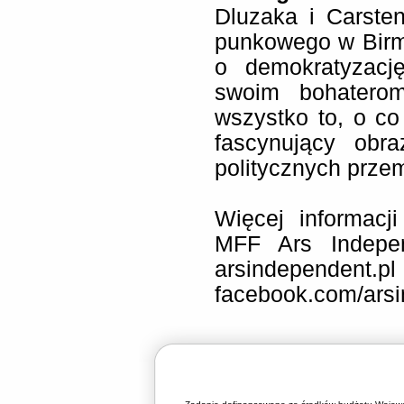
Dluzaka i Carsten
punkowego w Birmi
o demokratyzację
swoim bohaterom
wszystko to, o co
fascynujący obr
politycznych prze
Więcej informacj
MFF Ars Indepen
arsindepend
facebook.com/arsi