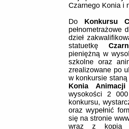
Czarnego Konia i 
Do
Konkursu C
pełnometrażowe de
dzieł zakwalifik
statuetkę
Czar
pieniężną w wyso
szkolne oraz ani
zrealizowane po u
w konkursie staną
Konia Animacji
wysokości 2 000 
konkursu, wystar
oraz wypełnić for
się na stronie www
wraz z kopią 