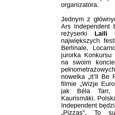
organizatora.
Jednym z głównyc
Ars Independent b
reżyserki
Laili P
największych fest
Berlinale, Locar
jurorka Konkursu
na swoim koncie
pełnometrażowyc
nowelka „It’ll Be
filmie „Wizje Eur
jak Béla Tarr,
Kaurismäki. Polsk
Independent będzi
„Pizzas”. To su