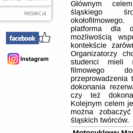
Głównym celem 
śląskiego ś
okołofilmowego
platforma dla d
możliwością wsp
kontekście zarów
Organizatorzy ch
studenci mieli 
filmowego d
przeprowadzenia 
dokonania rezerw
czy też dokona
Kolejnym celem jes
można zobaczyć 
śląskich twórców.
Motocyklowy Ma