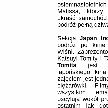
osiemnastoletnic
Matissa, którzy
ukraść samochód 
podróż pełną dziw
Sekcja
Japan In
podróż po kinie
Wiśni. Zaprezent
Katsuyi Tomity i
Tomita
jest czo
japońskiego kin
zajęciem jest jedn
ciężarówki. Fil
wszystkim temat
oscylują wokół p
ostatnim jak dot