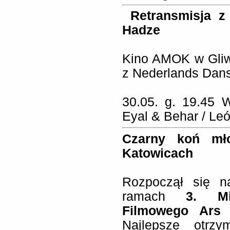
Retransmisja z
Hadze
Kino AMOK w Gliw
z Nederlands Dans
30.05. g. 19.45 
Eyal & Behar / León
Czarny koń mł
Katowicach
Rozpoczął się 
ramach
3. Mi
Filmowego Ars 
Najlepsze otrzy