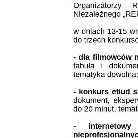
Organizatorzy R
Niezależnego „RE
w dniach 13-15 wr
do trzech konkurs
- dla filmowców 
fabuła i dokume
tematyka dowolna
- konkurs etiud 
dokument, ekspery
do 20 minut, tema
- internetow
nieprofesjonaln