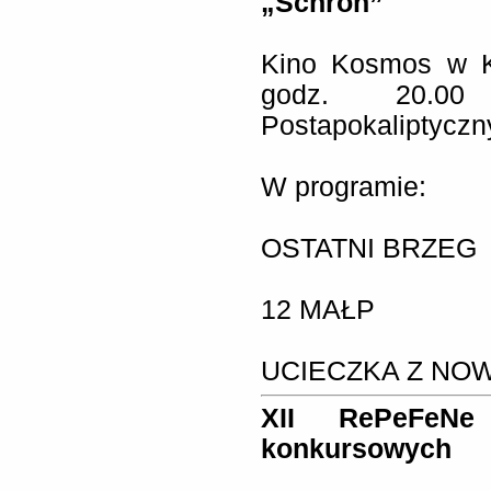
„Schron”
Kino Kosmos w K
godz. 20.0
Postapokaliptyczn
W programie:
OSTATNI BRZEG
12 MAŁP
UCIECZKA Z NO
XII RePeFeN
konkursowych