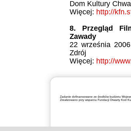
Dom Kultury Chwa
Więcej:
http://kfn
8. Przegląd Fi
Zawady
22 września 2006
Zdrój
Więcej:
http://www
Zadanie dofinansowane ze środków budżetu Wojewó
Zrealizowano przy wsparciu Fundacji Otwarty Kod Kul