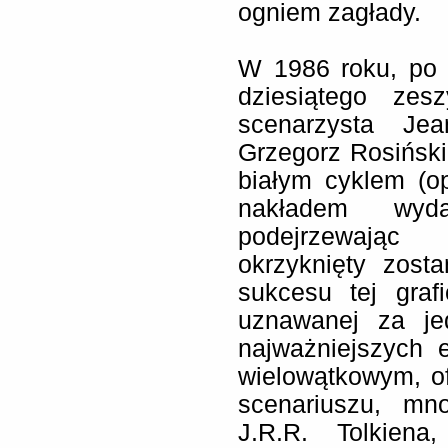
ogniem zagłady.
W 1986 roku, po u
dziesiątego zes
scenarzysta J
Grzegorz Rosiński 
białym cyklem (o
nakładem wyda
podejrzewając
okrzyknięty zost
sukcesu tej graf
uznawanej za jed
najważniejszych 
wielowątkowym, of
scenariuszu, mn
J.R.R. Tolkiena