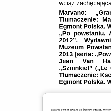
wciąż zachęcającą
Marvano: „Gra
Tłumaczenie: Ma
Egmont Polska. 
„Po powstaniu. 
2012”. Wydawn
Muzeum Powstan
2013 [seria: „Pow
Jean Van Ham
„Szninkiel” („Le
Tłumaczenie: Ks
Egmont Polska. 
Zadanie dofinansowane ze środków budżetu Wojewó