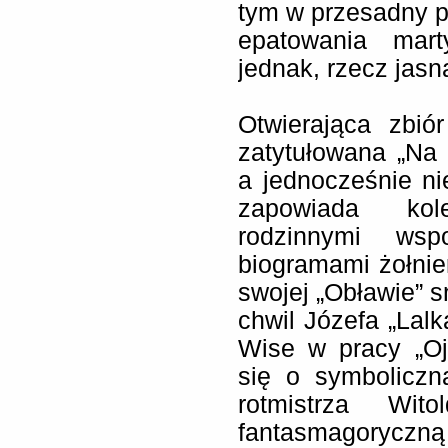
tym w przesadny p
epatowania marty
jednak, rzecz jasn
Otwierająca zbió
zatytułowana „Na 
a jednocześnie ni
zapowiada kol
rodzinnymi wsp
biogramami żołnie
swojej „Obławie” s
chwil Józefa „Lalk
Wise w pracy „Ojc
się o symboliczn
rotmistrza Wito
fantasmagoryczn