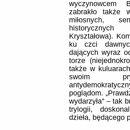
wyczynowcem B
zabrakło także 
miłosnych, sen
historycznych
Kryształowa). Ko
ku czci dawnych
dających wyraz o
torze (niejednokr
także w kuluarach
swoim pryn
antydemokratycz
poglądom. „Prawdzi
wydarzyła” – tak b
trylogii, doskon
dzieła, będącego p