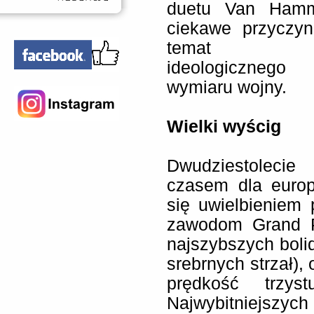
duetu Van Hamm
ciekawe przyczynk
temat symb
ideologicznego 
wymiaru wojny.
Wielki wyścig
Dwudziestolecie
czasem dla europ
się uwielbieniem p
zawodom Grand P
najszybszych boli
srebrnych strzał)
prędkość trzys
Najwybitniejszyc