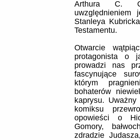
Arthura C. C
uwzględnieniem j
Stanleya Kubrick
Testamentu.
Otwarcie wątpią
protagonista o j
prowadzi nas pr
fascynujące su
którym pragnien
bohaterów niewie
kaprysu. Uważny 
komiksu przewrot
opowieści o Hi
Gomory, bałwoch
zdradzie Judasz