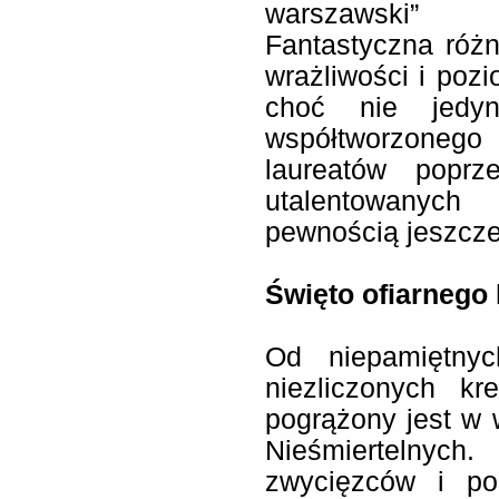
warszawski” 
Fantastyczna różn
wrażliwości i pozi
choć nie jedyn
współtworzoneg
laureatów poprz
utalentowanych
pewnością jeszcze
Święto ofiarnego 
Od niepamiętny
niezliczonych k
pogrążony jest w 
Nieśmiertelnych
zwycięzców i po