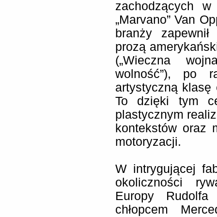
zachodzących w E
„Marvano” Van Op
branży zapewnił
prozą amerykańsk
(„Wieczna wojna
wolność”), po r
artystyczną klasę
To dzięki tym c
plastycznym real
kontekstów oraz 
motoryzacji.
W intrygującej fa
okoliczności ryw
Europy Rudolfa 
chłopcem Merced