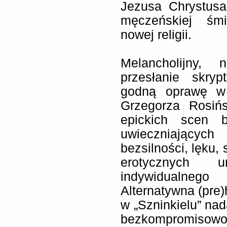
Jezusa Chrystusa
męczeńskiej śm
nowej religii.
Melancholijny, 
przesłanie skryp
godną oprawę w 
Grzegorza Rosiń
epickich scen b
uwieczniających
bezsilności, lęku,
erotycznych u
indywidualnego
Alternatywna (pre)
w „Szninkielu” na
bezkompromisowo