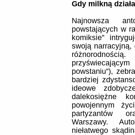
Gdy milkną dział
Najnowsza ant
powstających w r
komiksie” intryg
swoją narracyjną,
różnorodnoś
przyświecającym
powstaniu”), zebr
bardziej zdystans
ideowe zdobycz
dalekosiężne ko
powojennym życi
partyzantów o
Warszawy. Auto
niełatwego skądi