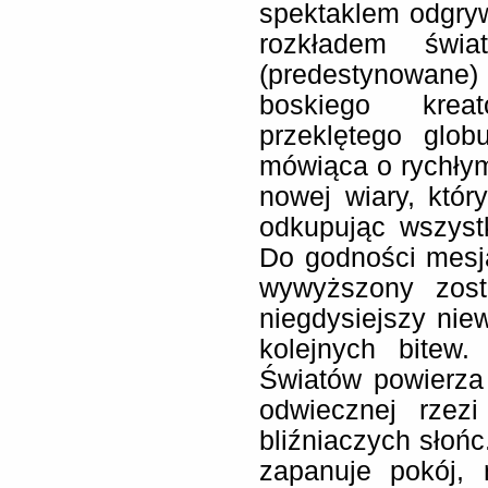
spektaklem odgry
rozkładem świ
(predestynowane)
boskiego krea
przeklętego glob
mówiąca o rychłym
nowej wiary, któr
odkupując wszystk
Do godności mesj
wywyższony zosta
niegdysiejszy nie
kolejnych bitew
Światów powierza
odwiecznej rzez
bliźniaczych słońc
zapanuje pokój, 