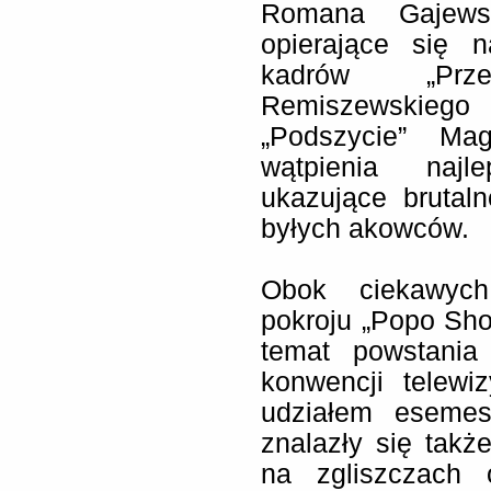
Romana Gajews
opierające się n
kadrów „Prz
Remiszewskiego
„Podszycie” Ma
wątpienia najl
ukazujące brutal
byłych akowców.
Obok ciekawych
pokroju „Popo Sh
temat powstania
konwencji telew
udziałem esemes
znalazły się takż
na zgliszczach 