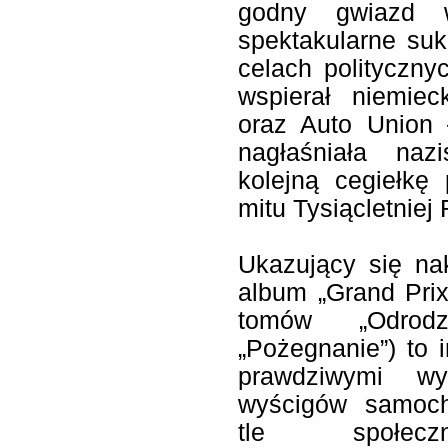
godny gwiazd w
spektakularne su
celach polityczny
wspierał niemie
oraz Auto Union 
nagłaśniała naz
kolejną cegiełkę
mitu Tysiącletniej
Ukazujący się na
album „Grand Pri
tomów „Odrodz
„Pożegnanie”) to i
prawdziwymi wy
wyścigów samoch
tle społeczn