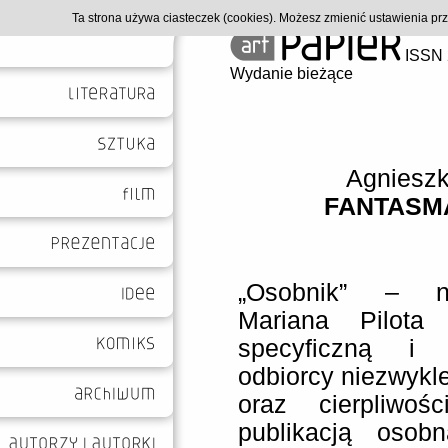
Ta strona używa ciasteczek (cookies). Możesz zmienić ustawienia p
ISSN 
Wydanie bieżące
Agniesz
FANTASM
„Osobnik” – n
Mariana Pilota
specyficzną i
odbiorcy niezwykl
oraz cierpliwoś
publikacją osob