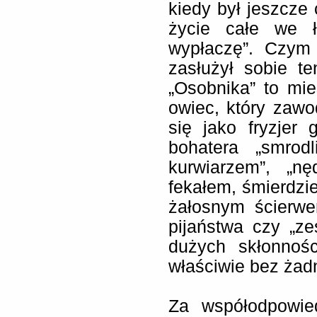
kiedy był jeszcze
życie całe we ł
wypłaczę”. Czym
zasłużył sobie te
„Osobnika” to mie
owiec, który zawo
się jako fryzjer
bohatera „smrod
kurwiarzem”, „n
fekałem, śmierdzi
żałosnym ścierwe
pijaństwa czy „z
dużych skłonnośc
właściwie bez ża
Za współodpowied