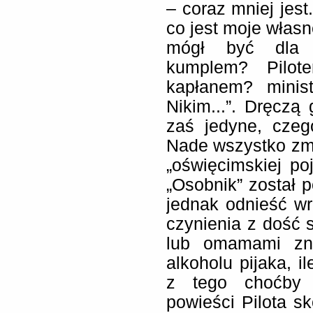
– coraz mniej jest.
co jest moje własne
mógł być dla s
kumplem? Pilot
kapłanem? minist
Nikim...”. Dręczą
zaś jedyne, czeg
Nade wszystko zm
„oświęcimskiej po
„Osobnik” został
jednak odnieść wr
czynienia z dość 
lub omamami zn
alkoholu pijaka, i
z tego choćby 
powieści Pilota sk