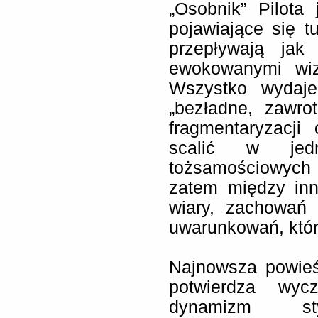
„Osobnik” Pilota
pojawiające się tu
przepływają ja
ewokowanymi wiz
Wszystko wydaje
„bezładne, zawro
fragmentaryzacji
scalić w jedn
tożsamościowych 
zatem między inn
wiary, zachowań 
uwarunkowań, które
Najnowsza powieś
potwierdza wycz
dynamizm st