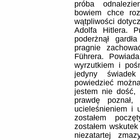
próba odnalezie
bowiem chce roz
wątpliwości dotyc
Adolfa Hitlera. 
poderżnął gardła
pragnie zachowa
Führer
a. Powiada
wyrzutkiem i pośm
jedyny świadek
powiedzieć można, 
jestem nie dość,
prawdę poznał, 
ucieleśnieniem i
zostałem poczę
zostałem wskutek 
niezatartej zma