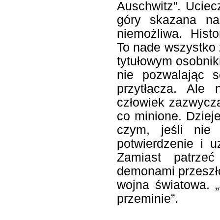
Auschwitz”. Ucie
góry skazana na
niemożliwa. Histo
To nade wszystko z
tytułowym osobniki
nie pozwalając s
przytłacza. Ale
człowiek zazwyczaj
co minione. Dzieje
czym, jeśli nie
potwierdzenie i u
Zamiast patrze
demonami przeszłoś
wojna światowa. „
przeminie”.