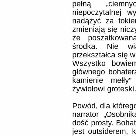
pełną „ciemny
niepoczytalnej w
nadążyć za tokiem
zmieniają się nicz
że poszatkowan
środka. Nie wi
przekształca się w
Wszystko bowiem
głównego bohatera 
kamienie mełły”
żywiołowi groteski
Powód, dla któreg
narrator „Osobni
dość prosty. Bohat
jest outsiderem, k