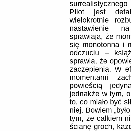
surrealistyczneg
Pilot jest detal
wielokrotnie roz
nastawienie na
sprawiają, że mom
się monotonna i 
odczuciu – ksią
sprawia, że opowi
zaczepienia. W ef
momentami zach
powieścią jedy
jednakże w tym, 
to, co miało być si
niej. Bowiem „było
tym, że całkiem n
ścianę groch, każ