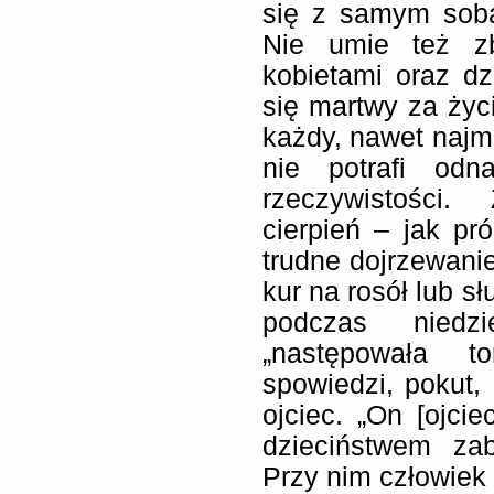
się z samym sobą
Nie umie też zb
kobietami oraz d
się martwy za życi
każdy, nawet najmn
nie potrafi odn
rzeczywistości.
cierpień – jak pr
trudne dojrzewani
kur na rosół lub s
podczas niedz
„następowała t
spowiedzi, pokut, 
ojciec. „On [ojci
dzieciństwem zab
Przy nim człowiek 