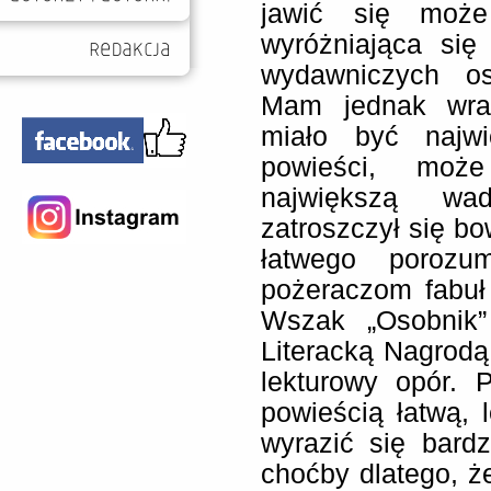
jawić się może
wyróżniająca się 
wydawniczych os
Mam jednak wraż
miało być najwi
powieści, moż
największą wa
zatroszczył się b
łatwego porozum
pożeraczom fabuł
Wszak „Osobnik”
Literacką Nagrodą
lekturowy opór. 
powieścią łatwą, 
wyrazić się bardz
choćby dlatego, ż