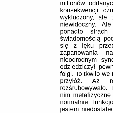
milionów oddanyc
konsekwencji czu
wykluczony, ale t
niewidoczny. Ale
ponadto strach
świadomością pod
się z lęku prze
zapanowania n
nieodrodnym syn
odziedziczył pew
folgi. To tkwiło we
przyłóż. Aż ro
rozśrubowywało. 
nim metafizyczne
normalnie funkc
jestem niedostate