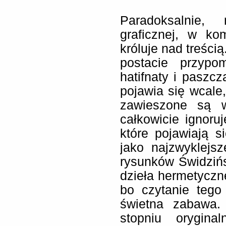
Paradoksalnie,
graficznej, w ko
króluje nad treści
postacie przyp
hatifnaty i paszcz
pojawia się wcale,
zawieszone są w
całkowicie ignoru
które pojawiają s
jako najzwyklejsz
rysunków Świdzińsk
dzieła hermetycz
bo czytanie tego
świetna zabawa.
stopniu orygina