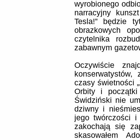
wyrobionego odbio
narracyjny kunsz
Tesla!” będzie t
obrazkowych opo
czytelnika rozb
zabawnym gazetow
Oczywiście znaj
konserwatystów,
czasy świetności 
Orbity i początki
Świdziński nie um
dziwny i nieśmies
jego twórczości 
zakochają się za
skasowałem Adolf