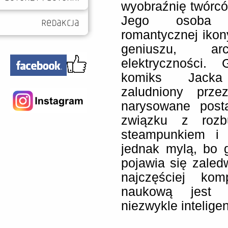
wyobraźnię twórcó
Jego osoba p
romantycznej ikon
geniuszu, ar
elektryczności.
komiks Jacka 
zaludniony prz
narysowane post
związku z rozb
steampunkiem i 
jednak mylą, bo 
pojawia się zaled
najczęściej kom
naukową jest
niezwykle intelig