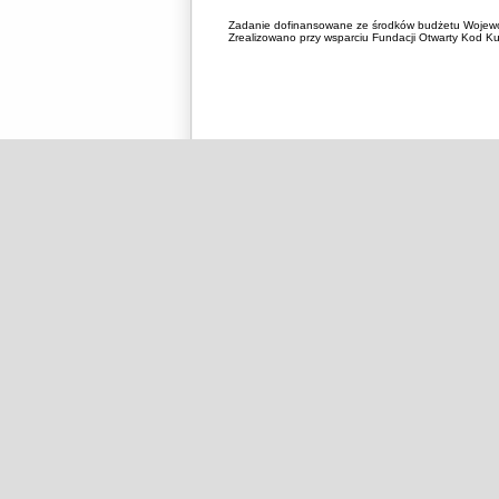
Zadanie dofinansowane ze środków budżetu Wojewó
Zrealizowano przy wsparciu Fundacji Otwarty Kod Kul