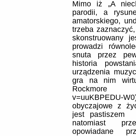
Mimo iż „A niec
parodii, a rysun
amatorskiego, un
trzeba zaznaczyć,
skonstruowany je
prowadzi równole
snuta przez pew
historia powstan
urządzenia muzyc
gra na nim wirt
Rockmore http:
v=uuKBPEDU-W0
obyczajowe z życ
jest pastiszem h
natomiast prz
opowiadane pr