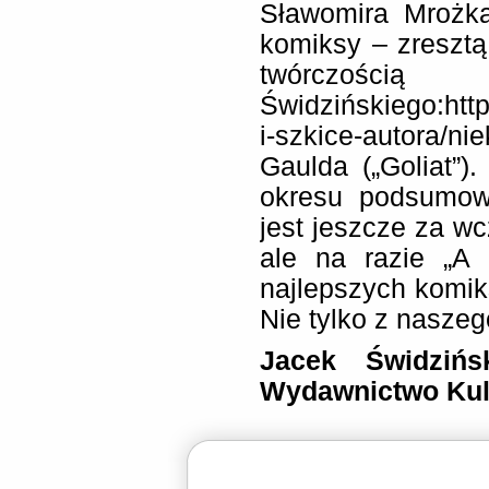
Sławomira Mrożka
komiksy – zreszt
twórczością
Świdzińskiego:htt
i-szkice-autora/n
Gaulda („Goliat”)
okresu podsumowa
jest jeszcze za wc
ale na razie „A 
najlepszych komik
Nie tylko z nasze
Jacek Świdzińs
Wydawnictwo Kul