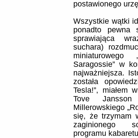
postawionego urz
Wszystkie wątki id
ponadto pewna s
sprawiająca wr
suchara) rozdmu
miniaturowego 
Saragossie” w ko
najważniejsza. Ist
została opowiedz
Tesla!”, miałem w
Tove Jansson
Millerowskiego „R
się, że trzymam 
zaginionego sc
programu kabaret