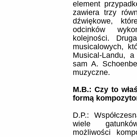
element przypadk
zawiera trzy rów
dźwiękowe, któr
odcinków wyko
kolejności. Dru
musicalowych, kt
Musical-Landu, a
sam A. Schoenber
muzyczne.
M.B.: Czy to wła
formą kompozyto
D.P.: Współczes
wiele gatunkó
możliwości komp