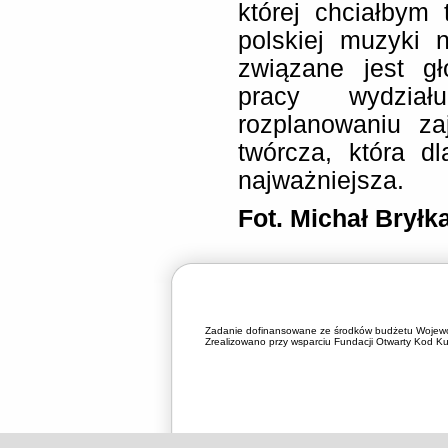
której chciałbym
polskiej muzyki 
związane jest gł
pracy wydzia
rozplanowaniu za
twórcza, która d
najważniejsza.
Fot. Michał Bryłk
Zadanie dofinansowane ze środków budżetu Wojewó
Zrealizowano przy wsparciu Fundacji Otwarty Kod Kul