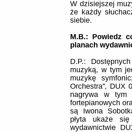
W dzisiejszej muz
że każdy słuchac
siebie.
M.B.: Powiedz c
planach wydawni
D.P.: Dostępnych
muzyką, w tym je
muzykę symfonic
Orchestra”
,
DUX 07
nagrywa w tym 
fortepianowych ora
są Iwona Sobotk
płyta ukaże si
wydawnictwie DUX