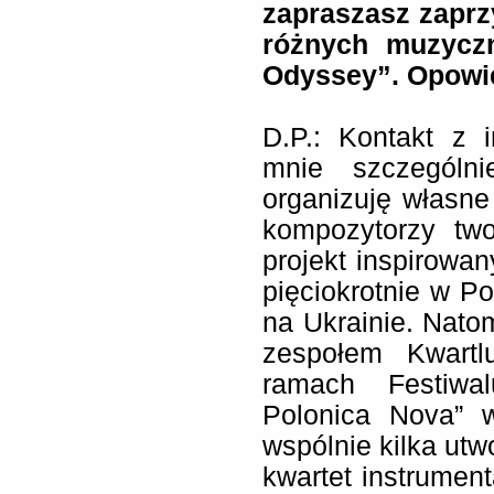
zapraszasz zapr
różnych muzycz
Odyssey”. Opowie
D.P.: Kontakt z 
mnie szczególn
organizuję własne 
kompozytorzy two
projekt inspirow
pięciokrotnie w Po
na Ukrainie. Nato
zespołem Kwart
ramach Festiwa
Polonica Nova” 
wspólnie kilka u
kwartet instrume