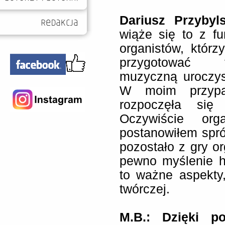
Dariusz Przybyl
wiąże się to z f
organistów, którz
przygotować 
muzyczną uroczyst
W moim przypa
rozpoczęła się 
Oczywiście org
postanowiłem spró
pozostało z gry o
pewno myślenie h
to ważne aspekty
twórczej.
M.B.: Dzięki p