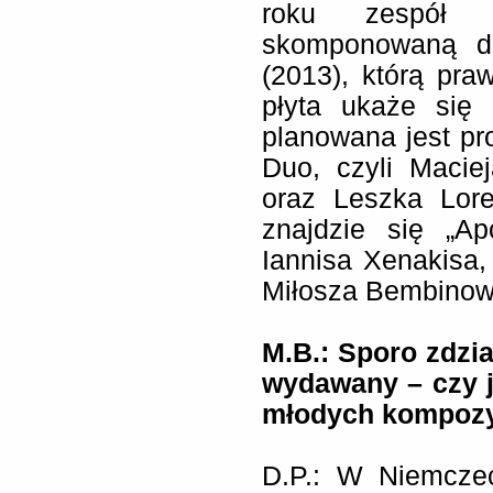
roku zespół 
skomponowaną dl
(2013), którą pr
płyta ukaże się
planowana jest pr
Duo, czyli Macie
oraz Leszka Lore
znajdzie się „Ap
Iannisa Xenakisa,
Miłosza Bembinow
M.B.: Sporo zdzi
wydawany – czy je
młodych kompoz
D.P.: W Niemcze