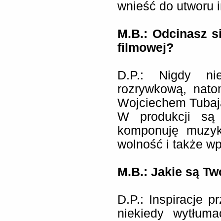
wnieść do utworu i
M.B.: Odcinasz s
filmowej?
D.P.: Nigdy n
rozrywkową, nato
Wojciechem Tubają,
W produkcji są 
komponuję muzyk
wolność i także w
M.B.: Jakie są Tw
D.P.: Inspiracje p
niekiedy wytłum