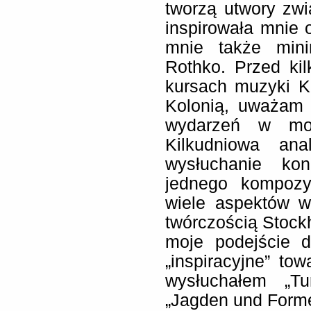
tworzą utwory zwi
inspirowała mnie 
mnie także mini
Rothko. Przed ki
kursach muzyki K
Kolonią, uważam 
wydarzeń w moi
Kilkudniowa ana
wysłuchanie kon
jednego kompozy
wiele aspektów w
twórczością Stock
moje podejście 
„inspiracyjne” to
wysłuchałem „Tu
„Jagden und Form