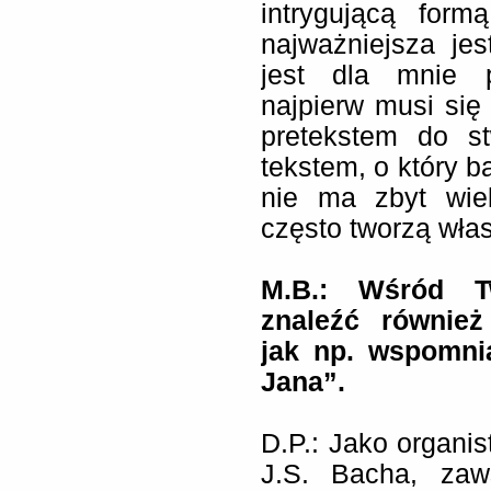
intrygującą for
najważniejsza je
jest dla mnie p
najpierw musi się 
pretekstem do s
tekstem, o który b
nie ma zbyt wiel
często tworzą własn
M.B.: Wśród T
znaleźć również
jak np. wspomni
Jana”.
D.P.: Jako organis
J.S. Bacha, za