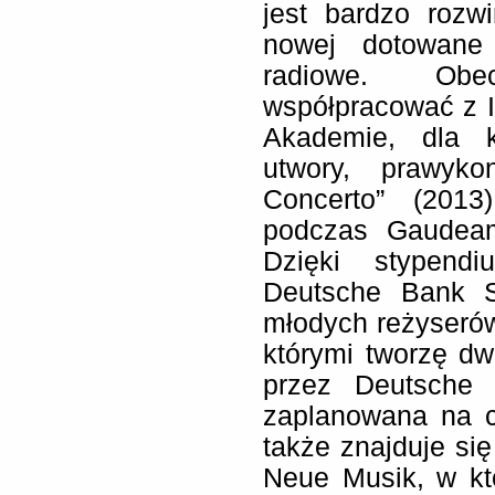
jest bardzo rozwi
nowej dotowane 
radiowe. Ob
współpracować z 
Akademie, dla 
utwory, prawyk
Concerto” (2013
podczas Gaudeam
Dzięki stypend
Deutsche Bank S
młodych reżyseró
którymi tworzę d
przez Deutsche 
zaplanowana na c
także znajduje s
Neue Musik, w kt