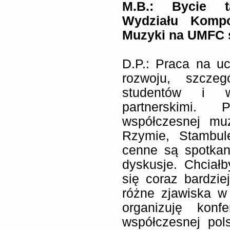
M.B.: Bycie 
Wydziału Kompoz
Muzyki na UMFC s
D.P.: Praca na uc
rozwoju, szcze
studentów i w
partnerskimi.
współczesnej mu
Rzymie, Stambul
cenne są spotkan
dyskusje. Chciał
się coraz bardzi
różne zjawiska 
organizuję konf
współczesnej pol