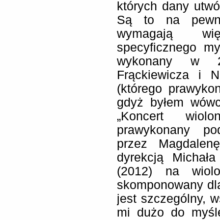
których dany utw
Są to na pewno
wymagają wię
specyficznego my
wykonany w 2
Frąckiewicza i 
(którego prawykon
gdyż byłem wówc
„Koncert wio
prawykonany po
przez Magdalen
dyrekcją Michała
(2012) na wiolo
skomponowany dla
jest szczególny, 
mi dużo do myśle