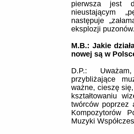
pierwsza jest 
nieustającym „
następuje „załam
eksplozji puzonów
M.B.: Jakie dzia
nowej są w Polsc
D.P.: Uważam,
przybliżające m
ważne, cieszę się
kształtowaniu wi
twórców poprzez 
Kompozytorów Po
Muzyki Współczesne