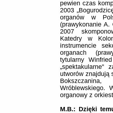
pewien czas komp
2003 „Bogurodzic
organów w Pols
(prawykonanie A. 
2007 skomponow
Katedry w Kolo
instrumencie sek
organach (praw
tytularny Winfrie
„spektakularne”
utworów znajdują s
Bokszczanina
Wróblewskiego. 
organowy z orkies
M.B.: Dzięki tem