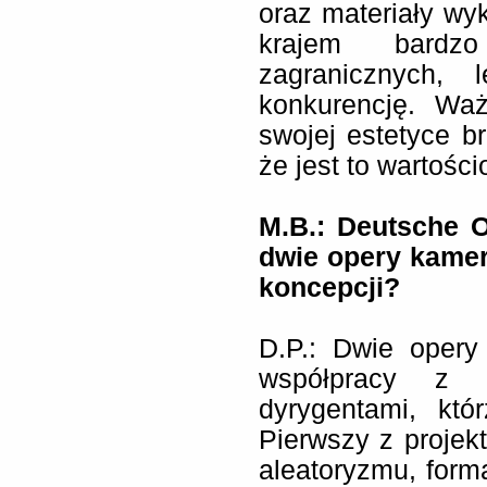
oraz materiały w
krajem bardz
zagranicznych,
konkurencję. Wa
swojej estetyce b
że jest to wartośc
M.B.: Deutsche O
dwie opery kamer
koncepcji?
D.P.: Dwie opery
współpracy z r
dyrygentami, któ
Pierwszy z projek
aleatoryzmu, forma