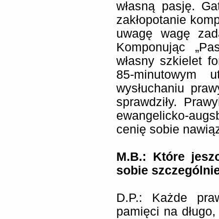
własną pasję. G
zakłopotanie komp
uwagę wagę zadan
Komponując „Pas
własny szkielet fo
85-minutowym u
wysłuchaniu praw
sprawdziły. Praw
ewangelicko-augs
cenię sobie nawią
M.B.: Które jes
sobie szczególni
D.P.: Każde pra
pamięci na długo, 