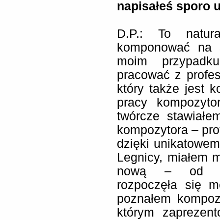
napisałeś sporo 
D.P.: To natur
komponować na s
moim przypadk
pracować z profe
który także jest 
pracy kompozytor
twórcze stawiałe
kompozytora – prof
dzięki unikatowemu
Legnicy, miałem 
nową – od Co
rozpoczęła się m
poznałem kompozy
którym zaprezen