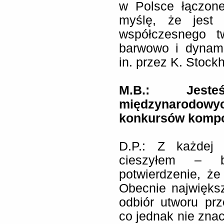
w Polsce łączon
myślę, że jest 
współczesnego t
barwowo i dynami
in. przez K. Stock
M.B.: Jeste
międzynarodowyc
konkursów kompo
D.P.: Z każdej
cieszyłem – 
potwierdzenie, że 
Obecnie najwięks
odbiór utworu pr
co jednak nie znac