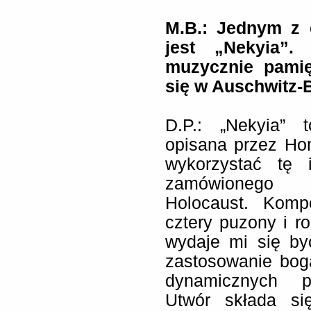
M.B.: Jednym z 
jest „Nekyia”.
muzycznie pamię
się w Auschwitz-
D.P.: „Nekyia” 
opisana przez Ho
wykorzystać tę 
zamówionego 
Holocaust. Komp
cztery puzony i r
wydaje mi się by
zastosowanie bog
dynamicznych po
Utwór składa si