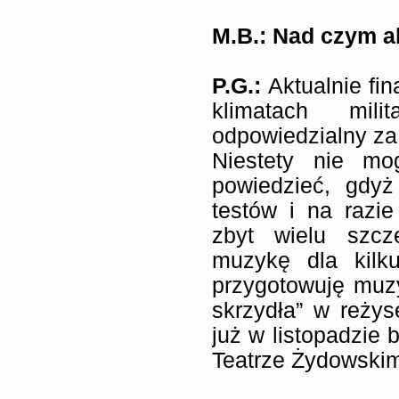
M.B.: Nad czym a
P.G.:
Aktualnie fi
klimatach mil
odpowiedzialny za
Niestety nie mo
powiedzieć, gdyż
testów i na razi
zbyt wielu szcz
muzykę dla kilk
przygotowuję muz
skrzydła” w reżys
już w listopadzie 
Teatrze Żydowski