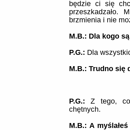
będzie ci się ch
przeszkadzało. M
brzmienia i nie m
M.B.: Dla kogo są
P.G.:
Dla wszystki
M.B.: Trudno się 
P.G.:
Z tego, co
chętnych.
M.B.: A myślałeś