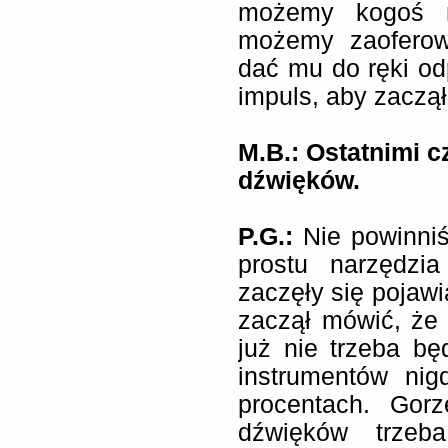
możemy kogoś n
możemy zaoferow
dać mu do ręki od
impuls, aby zaczął
M.B.: Ostatnimi cz
dźwięków.
P.G.:
Nie powinni
prostu narzędzi
zaczęły się pojawi
zaczął mówić, że
już nie trzeba bę
instrumentów nig
procentach. Gorz
dźwięków trzeb