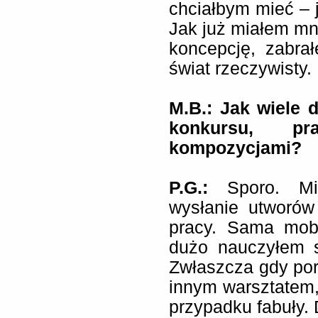
chciałbym mieć – ja
Jak już miałem mni
koncepcję, zabra
świat rzeczywisty.
M.B.: Jak wiele 
konkursu, p
kompozycjami?
P.G.:
Sporo. Mia
wysłanie utworów
pracy. Sama mobi
dużo nauczyłem s
Zwłaszcza gdy por
innym warsztatem,
przypadku fabuły. 