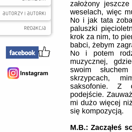
założony jeszcze
weselach, więc m
No i jak tata zoba
paluszki pięciole
krok za nim, to pie
babci, żebym zagra
No i potem rodz
muzycznej, gdzi
swoim słuchem
skrzypcach, m
saksofonie. Z 
podejście. Zauważ
mi dużo więcej ni
się kompozycją.
M.B.: Zacząłeś s