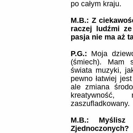
po całym kraju.
M.B.: Z ciekawoś
raczej ludźmi z
pasja nie ma aż t
P.G.:
Moja dziewc
(śmiech). Mam 
świata muzyki, ja
pewno łatwiej jes
ale zmiana środ
kreatywność
zaszufladkowany.
M.B.: Myślis
Zjednoczonych?