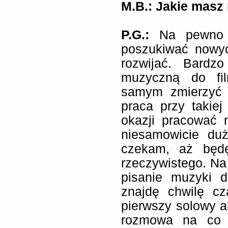
M.B.: Jakie masz 
P.G.:
Na pewno 
poszukiwać nowyc
rozwijać. Bardz
muzyczną do fi
samym zmierzyć 
praca przy takiej
okazji pracować 
niesamowicie du
czekam, aż będę
rzeczywistego. N
pisanie muzyki do
znajdę chwilę c
pierwszy solowy a
rozmowa na co n