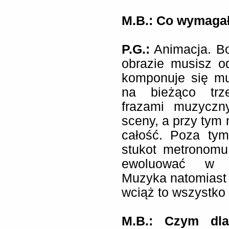
M.B.: Co wymagał
P.G.:
Animacja. Bo
obrazie musisz o
komponuje się m
na bieżąco trze
frazami muzyczny
sceny, a przy tym
całość. Poza tym
stukot metronomu.
ewoluować w na
Muzyka natomiast 
wciąż to wszystko
M.B.: Czym dla