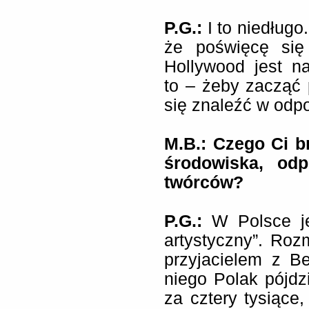
P.G.:
I to niedługo
że poświęcę się
Hollywood jest n
to – żeby zacząć
się znaleźć w odp
M.B.: Czego Ci b
środowiska, odp
twórców?
P.G.:
W Polsce jes
artystyczny”. Ro
przyjacielem z Be
niego Polak pójdz
za cztery tysiące,