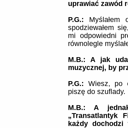
uprawiać zawód r
P.G.:
Myślałem o
spodziewałem się
mi odpowiedni pr
równolegle myślałe
M.B.: A jak uda
muzycznej, by pr
P.G.:
Wiesz, po 
piszę do szuflady.
M.B.: A jedna
„Transatlantyk 
każdy dochodzi 