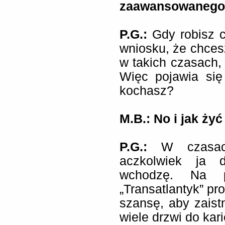
zaawansowanego 
P.G.:
Gdy robisz 
wniosku, że chcesz
w takich czasach, 
Więc pojawia się
kochasz?
M.B.: No i jak ży
P.G.:
W czasac
aczkolwiek ja 
wchodzę. Na p
„Transatlantyk” pr
szansę, aby zaist
wiele drzwi do kari