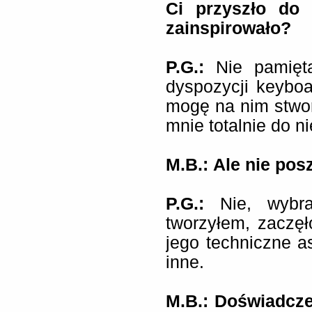
Ci przyszło do 
zainspirowało?
P.G.:
Nie pamięta
dyspozycji keybo
mogę na nim stwor
mnie totalnie do ni
M.B.:
Ale nie pos
P.G.:
Nie, wybra
tworzyłem, zaczęł
jego techniczne as
inne.
M.B.: Doświadcz