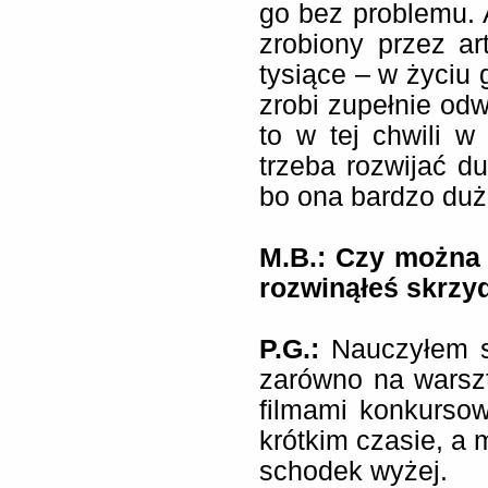
go bez problemu. A
zrobiony przez ar
tysiące – w życiu 
zrobi zupełnie odw
to w tej chwili 
trzeba rozwijać d
bo ona bardzo duż
M.B.: Czy można 
rozwinąłeś skrzy
P.G.:
Nauczyłem si
zarówno na warszt
filmami konkurso
krótkim czasie, a 
schodek wyżej.