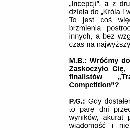
„Incepcji”, a z dr
dzieła do „Króla L
To jest coś wię
brzmienia postro
innych, a bez wzg
czas na najwyższ
M.B.: Wróćmy do
Zaskoczyło Cię, 
finalistów „T
Competition”?
P.G.:
Gdy dostałem
to parę dni prz
wyników, akurat 
wiadomość i nie