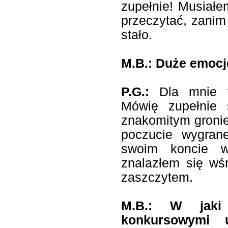
zupełnie! Musiałe
przeczytać, zanim 
stało.
M.B.: Duże emocj
P.G.:
Dla mnie t
Mówię zupełnie 
znakomitym gronie
poczucie wygrane
swoim koncie wi
znalazłem się wśr
zaszczytem.
M.B.: W jaki
konkursowymi 