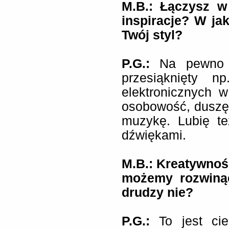
M.B.: Łączysz w
inspiracje? W jak
Twój styl?
P.G.:
Na pewno 
przesiąknięty n
elektronicznych 
osobowość, duszę
muzykę. Lubię t
dźwiękami.
M.B.: Kreatywność
możemy rozwinąć
drudzy nie?
P.G.:
To jest ci