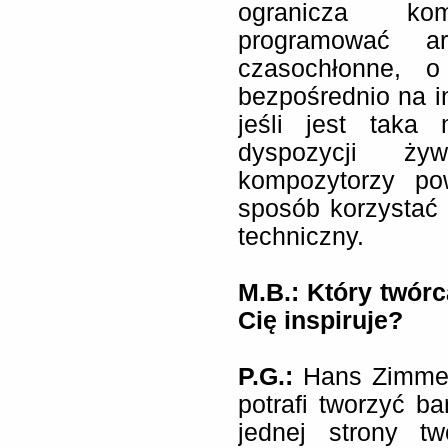
ogranicza ko
programować ar
czasochłonne, o
bezpośrednio na i
jeśli jest taka
dyspozycji ży
kompozytorzy po
sposób korzystać z
techniczny.
M.B.: Który twór
Cię inspiruje?
P.G.:
Hans Zimmer 
potrafi tworzyć 
jednej strony t