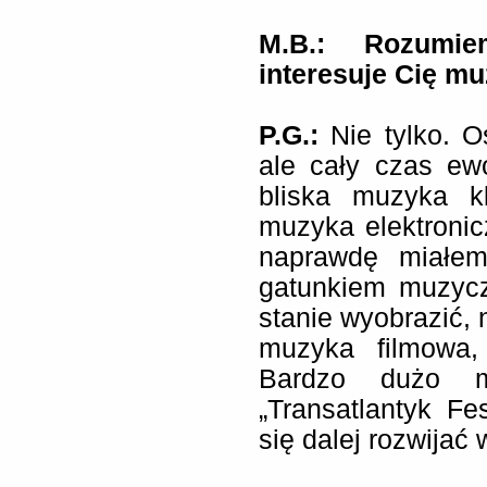
M.B.: Rozumi
interesuje Cię m
P.G.:
Nie tylko. O
ale cały czas ew
bliska muzyka k
muzyka elektronic
naprawdę miałe
gatunkiem muzycz
stanie wyobrazić, 
muzyka filmowa,
Bardzo dużo m
„Transatlantyk F
się dalej rozwijać