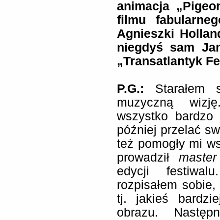
animacja „Pigeo
filmu fabularne
Agnieszki Hollan
niegdyś sam Jan
„Transatlantyk Fe
P.G.:
Starałem s
muzyczną wizję
wszystko bardzo 
później przelać s
też pomogły mi ws
prowadził
master
edycji festiwal
rozpisałem sobie, 
tj. jakieś bardzi
obrazu. Następ