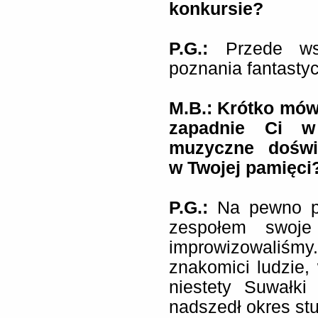
konkursie?
P.G.:
Przede ws
poznania fantastyc
M.B.: Krótko mów
zapadnie Ci w
muzyczne doświa
w Twojej pamięci
P.G.:
Na pewno p
zespołem swoje
improwizowaliś
znakomici ludzie, 
niestety Suwałk
nadszedł okres st