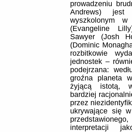
prowadzeniu brud
Andrews) jest 
wyszkolonym w t
(Evangeline Lill
Sawyer (Josh Ho
(Dominic Monagha
rozbitkowie wyd
jednostek – równ
podejrzana: wedł
groźna planeta w
żyjącą istotą, 
bardziej racjonaln
przez niezidentyfi
ukrywające się w
przedstawionego
interpretacji j