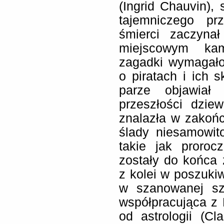
(Ingrid Chauvin), 
tajemniczego pr
śmierci zaczyna
miejscowym kam
zagadki wymagało
o piratach i ich 
parze objawiał
przeszłości dzie
znalazła w zakońc
ślady niesamowito
takie jak proroc
zostały do końca 
z kolei w poszuki
w szanowanej szw
współpracująca z F
od astrologii (C