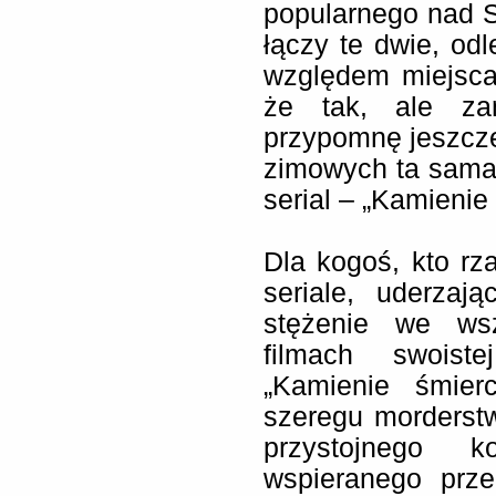
popularnego nad S
łączy te dwie, odl
względem miejsca
że tak, ale za
przypomnę jeszcze,
zimowych ta sama
serial – „Kamienie
Dla kogoś, kto rza
seriale, uderza
stężenie we wsz
filmach swoiste
„Kamienie śmier
szeregu morderst
przystojnego k
wspieranego prze