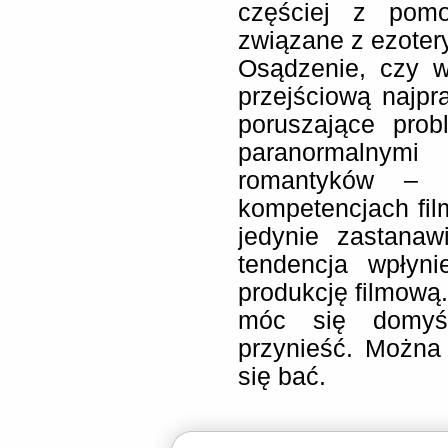
częściej z pomo
związane z ezoter
Osądzenie, czy 
przejściową najp
poruszające pro
paranormalnym
romantyków – n
kompetencjach fil
jedynie zastana
tendencja wpłyn
produkcję filmową.
móc się domyśl
przynieść. Można 
się bać.