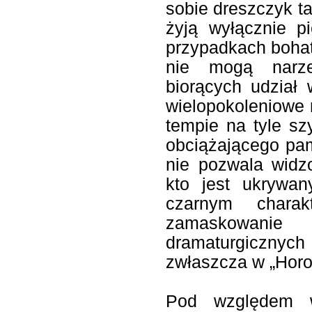
sobie dreszczyk ta
żyją wyłącznie p
przypadkach bohat
nie mogą narze
biorących udział 
wielopokoleniowe 
tempie na tyle s
obciążającego pam
nie pozwala widz
kto jest ukrywan
czarnym charak
zamaskowanie 
dramaturgiczny
zwłaszcza w „Horos
Pod względem 