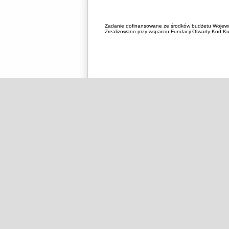
Zadanie dofinansowane ze środków budżetu Wojewó
Zrealizowano przy wsparciu Fundacji Otwarty Kod Kul