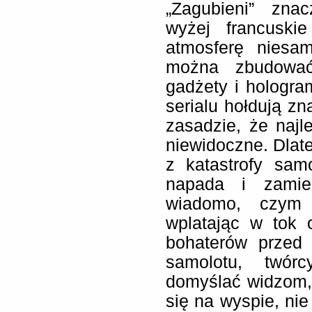
„Zagubieni” zna
wyżej francuski
atmosferę niesa
można zbudować
gadżety i hologr
serialu hołdują z
zasadzie, że najle
niewidoczne. Dlate
z katastrofy sa
napada i zamie
wiadomo, czym 
wplatając w tok 
bohaterów przed 
samolotu, twór
domyślać widzom, 
się na wyspie, ni