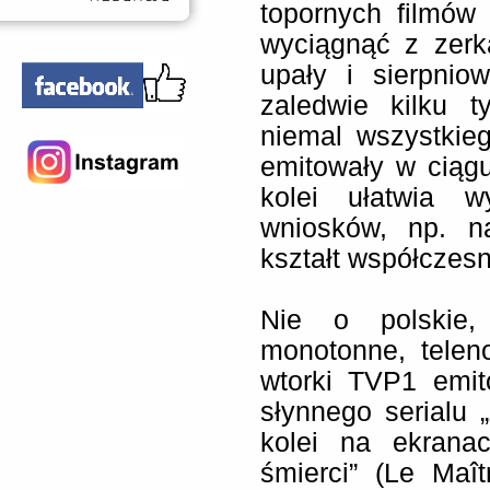
topornych filmów
wyciągnąć z zerk
upały i sierpnio
zaledwie kilku 
niemal wszystkieg
emitowały w ciągu
kolei ułatwia w
wniosków, np. n
kształt współczesne
Nie o polskie, 
monotonne, telen
wtorki TVP1 emit
słynnego serialu „
kolei na ekranac
śmierci” (Le Maî