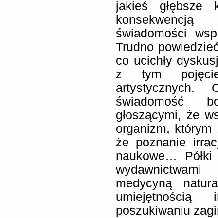
jakieś głębsze 
konsekwencją
świadomości wsp
Trudno powiedzie
co ucichły dysku
z tym pojęci
artystycznych
świadomość b
głoszącymi, że ws
organizm, którym 
że poznanie irra
naukowe… Półki w
wydawnictwami
medycyną natura
umiejętnością
poszukiwaniu zagi