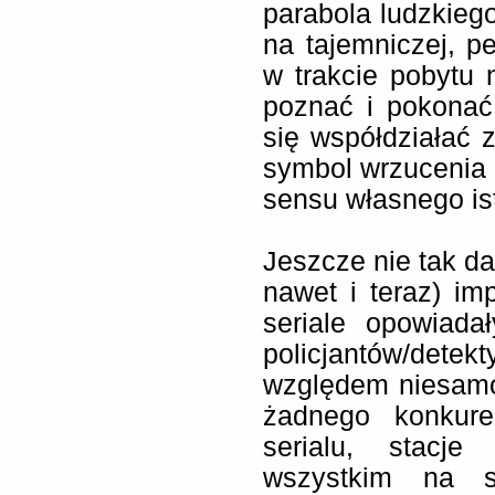
parabola ludzkiego
na tajemniczej, p
w trakcie pobytu n
poznać i pokonać
się współdziałać z
symbol wrzucenia 
sensu własnego ist
Jeszcze nie tak da
nawet i teraz) i
seriale opowiada
policjantów/dete
względem niesamo
żadnego konkure
serialu, stacje
wszystkim na s