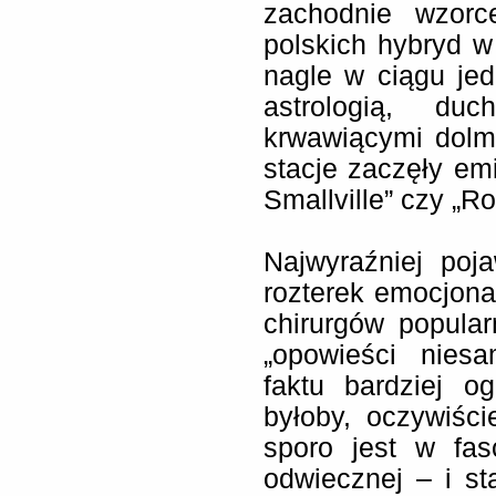
zachodnie wzorc
polskich hybryd w 
nagle w ciągu je
astrologią, du
krwawiącymi dolm
stacje zaczęły emi
Smallville” czy „Ro
Najwyraźniej poj
rozterek emocjon
chirurgów popula
„opowieści nies
faktu bardziej o
byłoby, oczywiśc
sporo jest w fas
odwiecznej – i s