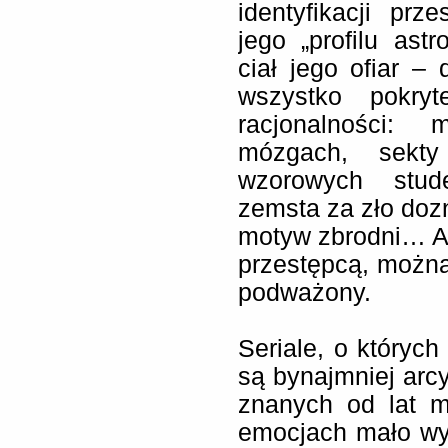
identyfikacji pr
jego „profilu ast
ciał jego ofiar –
wszystko pokry
racjonalności:
mózgach, sekty
wzorowych stud
zemsta za zło doz
motyw zbrodni… Ale
przestępcą, można
podważony.
Seriale, o któryc
są bynajmniej arcy
znanych od lat m
emocjach mało wy