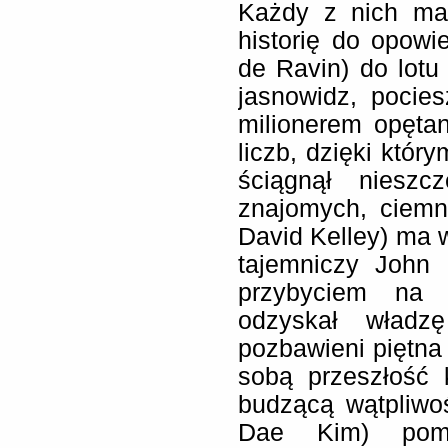
Każdy z nich ma
historię do opowie
de Ravin) do lot
jasnowidz, pocies
milionerem opęta
liczb, dzięki który
ściągnął nieszc
znajomych, ciemn
David Kelley) ma 
tajemniczy John 
przybyciem na
odzyskał wład
pozbawieni piętna
sobą przeszłość 
budzącą wątpliwoś
Dae Kim) pom