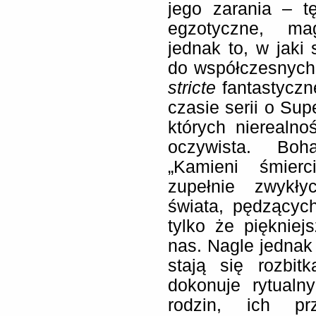
jego zarania – t
egzotyczne, mag
jednak to, w jaki
do współczesnych s
stricte
fantastyczn
czasie serii o Su
których nierealno
oczywista. Boh
„Kamieni śmierc
zupełnie zwykł
świata, pędzących
tylko że pięknie
nas. Nagle jednak
stają się rozbit
dokonuje rytual
rodzin, ich pr