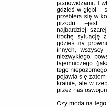
jasnowidzami. I w
gdzieś w głębi – 
przebiera się w kol
przodu –jest 
najbardziej szar
trochę sytuację 
gdzieś na prowinc
innych, wszyscy 
niezwykłego, pow
tajemniczego (ja
tego niepozornego
pojawia się zatem 
krainie, ale w rze
przez nas oswojon
Czy moda na tego 