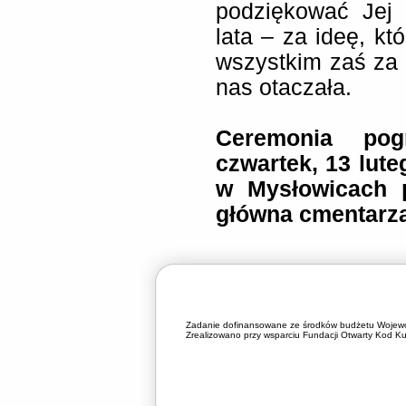
podziękować Jej
lata – za ideę, kt
wszystkim zaś za p
nas otaczała.
Ceremonia po
czwartek, 13 lut
w Mysłowicach p
główna cmentarza
Zadanie dofinansowane ze środków budżetu Wojewó
Zrealizowano przy wsparciu Fundacji Otwarty Kod Kul