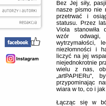
Bez Jej siły, pas
nasze pismo nie m
przetrwać i osią
statusu. Przez la
Viola stanowiła 
wzór odwagi, 
wytrzymałości, l
niezłomności i 
liczyć na jej wspa
niejednokrotnie pr
wielu z nas, ob
„artPAPIERu”, b
przypominając na
wiara w to, co i ja
Łącząc się w bó