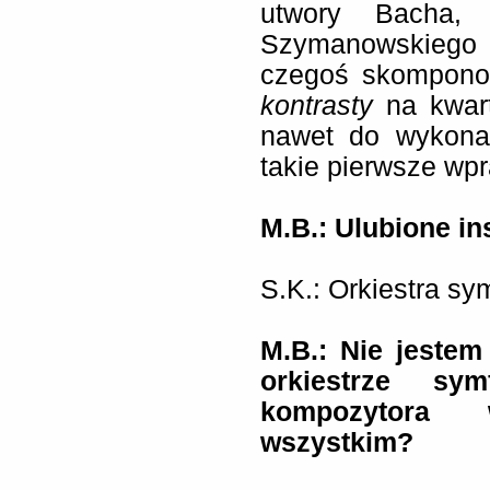
utwory Bacha, W
Szymanowskiego
czegoś skompono
kontrasty
na kwar
nawet do wykonan
takie pierwsze wpr
M.B.: Ulubione i
S.K.: Orkiestra sy
M.B.: Nie jestem
orkiestrze sy
kompozytora 
wszystkim?