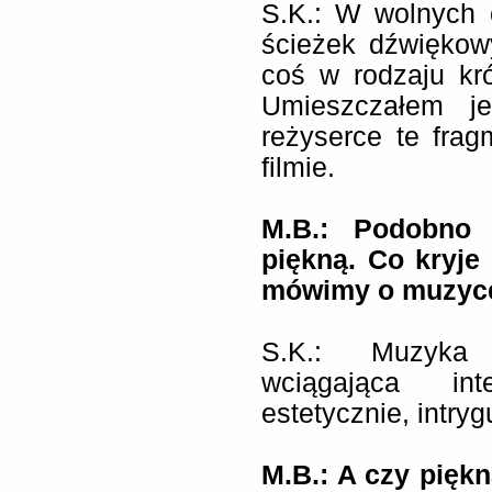
S.K.: W wolnych 
ścieżek dźwiękowy
coś w rodzaju kr
Umieszczałem je
reżyserce te frag
filmie.
M.B.: Podobno
piękną. Co kryje
mówimy o muzyce
S.K.: Muzyka z
wciągająca int
estetycznie, intry
M.B.: A czy pięk