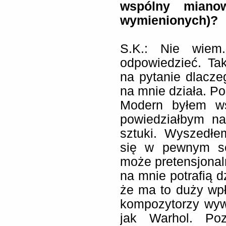
wspólny mianow
wymienionych)?
S.K.: Nie wiem.
odpowiedzieć. Tak
na pytanie dlacze
na mnie działa. Po
Modern byłem wst
powiedziałbym na
sztuki. Wyszedłe
się w pewnym se
może pretensjonaln
na mnie potrafią d
że ma to duży wpł
kompozytorzy wyw
jak Warhol. Poz