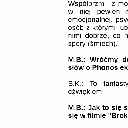
Współbrzmi z moi
w niej pewien ro
emocjonalnej, ps
osób z którymi lub
nimi dobrze, co n
spory (śmiech).
M.B.: Wróćmy do
słów o Phonos e
S.K.: To fantas
dźwiękiem!
M.B.: Jak to się 
się w filmie "Br