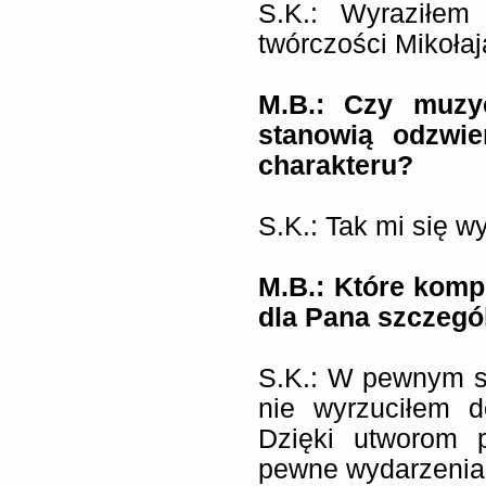
S.K.: Wyraziłem
twórczości Mikołaj
M.B.:
Czy muzyc
stanowią odzwie
charakteru?
S.K.: Tak mi się w
M.B.:
Które komp
dla Pana szczegó
S.K.: W pewnym se
nie wyrzuciłem 
Dzięki utworom p
pewne wydarzenia 