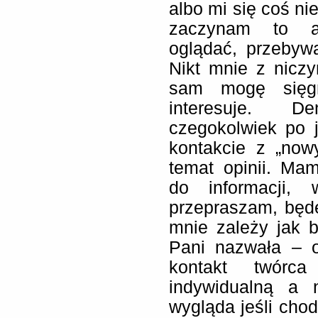
albo mi się coś ni
zaczynam to an
oglądać, przebyw
Nikt mnie z nicz
sam mogę sięgn
interesuje. D
czegokolwiek po 
kontakcie z „now
temat opinii. Ma
do informacji,
przepraszam, będ
mnie zależy jak b
Pani nazwała – 
kontakt twórca
indywidualną a 
wygląda jeśli cho