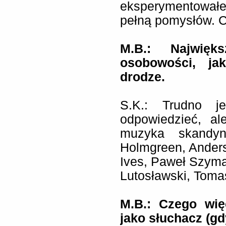
eksperymentowałe
pełną pomysłów. Ch
M.B.: Najwięks
osobowości, ja
drodze.
S.K.: Trudno j
odpowiedzieć, a
muzyka skandyn
Holmgreen, Anders 
Ives, Paweł Szyma
Lutosławski, Tomas
M.B.: Czego wi
jako słuchacz (gd