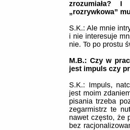
zrozumiała? I
„rozrywkowa” mu
S.K.: Ale mnie int
i nie interesuje m
nie. To po prostu 
M.B.:
Czy w prac
jest impuls czy p
S.K.: Impuls, nat
jest moim zdanie
pisania trzeba poz
zegarmistrz te nut
nawet często, że p
bez racjonalizowan