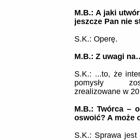
M.B.:
A jaki utwó
jeszcze Pan nie s
S.K.: Operę.
M.B.: Z uwagi na
S.K.: ...to, że in
pomysły zost
zrealizowane w 20
M.B.: Twórca – o
oswoić? A może o
S.K.: Sprawa jest