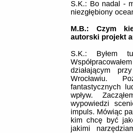
S.K.: Bo nadal - 
niezgłębiony ocea
M.B.: Czym kie
autorski projekt 
S.K.: Byłem tu
Współpracowa
działającym prz
Wrocławiu. Po
fantastycznych lu
wpływ. Zacząłe
wypowiedzi scen
impuls. Mówiąc pat
kim chcę być jak
jakimi narzędzia