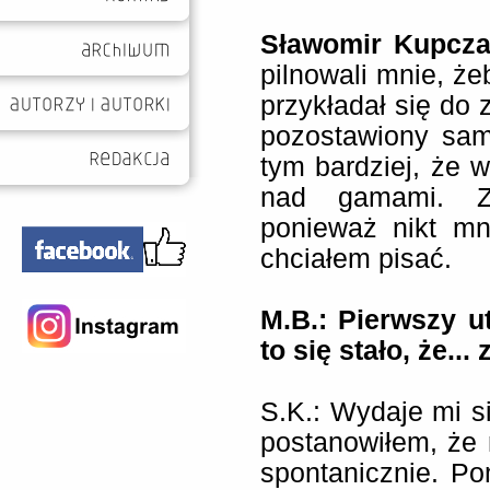
Sławomir Kupcz
pilnowali mnie, że
przykładał się do 
pozostawiony sam
tym bardziej, że w
nad gamami. Z 
ponieważ nikt mn
chciałem pisać.
M.B.: Pierwszy u
to się stało, że..
S.K.: Wydaje mi s
postanowiłem, że n
spontanicznie. P