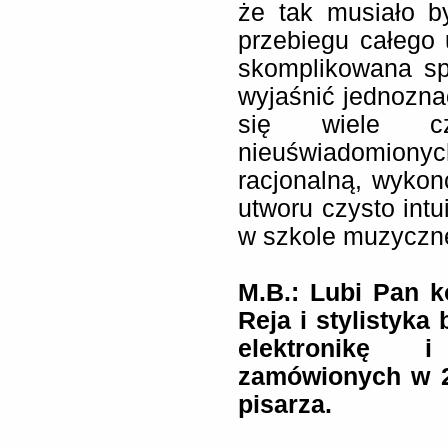
że tak musiało b
przebiegu całego
skomplikowana sp
wyjaśnić jednozna
się wiele cz
nieuświadomionyc
racjonalną, wyko
utworu czysto intu
w szkole muzyczne
M.B.: Lubi Pan k
Reja i stylistyka
elektronikę i
zamówionych w 20
pisarza.