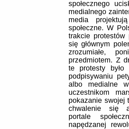
społecznego ucis
medialnego zainte
media projektuj
społeczne. W Pol
trakcie protestów
się głównym polem
zrozumiałe, po
przedmiotem. Z d
te protesty było
podpisywaniu pet
albo medialne w
uczestnikom mar
pokazanie swojej t
chwalenie się a
portale społec
napędzanej rewol