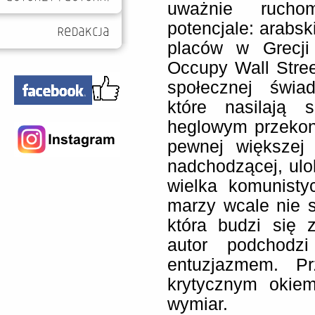
uważnie rucho
potencjale: arabsk
placów w Grecji 
Occupy Wall Stre
społecznej świad
które nasilają 
heglowym przekon
pewnej większej 
nadchodzącej, ulo
wielka komunisty
marzy wcale nie s
która budzi się 
autor podchodz
entuzjazmem. Pr
krytycznym okiem
wymiar.