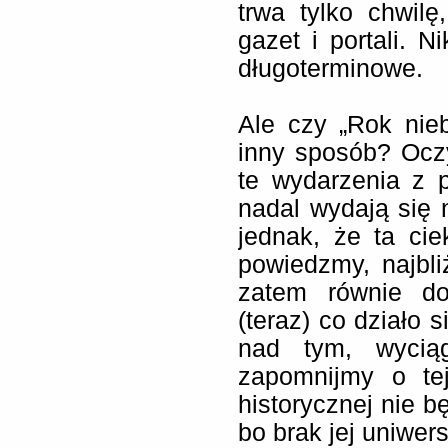
trwa tylko chwilę,
gazet i portali. N
długoterminowe.
Ale czy „Rok nie
inny sposób? Oczy
te wydarzenia z 
nadal wydają się
jednak, że ta ci
powiedzmy, najbl
zatem równie do
(teraz) co działo 
nad tym, wyciągn
zapomnijmy o te
historycznej nie 
bo brak jej uniwers