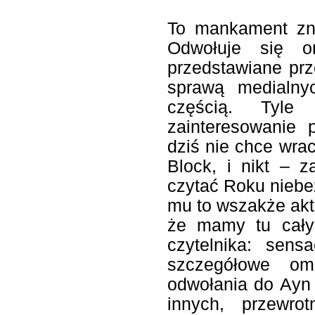
To mankament zna
Odwołuje się o
przedstawiane prz
sprawą medialnyc
częścią. Tyl
zainteresowanie 
dziś nie chce wr
Block, i nikt – z
czytać Roku niebe
mu to wszakże aktu
że mamy tu cały
czytelnika: sens
szczegółowe omó
odwołania do Ayn 
innych, przewrot