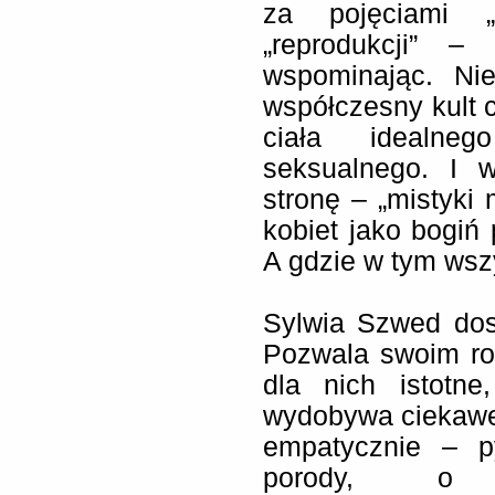
za pojęciami „d
„reprodukcji” –
wspominając. Ni
współczesny kult ci
ciała idealne
seksualnego. I 
stronę – „mistyki 
kobiet jako bogiń 
A gdzie w tym wsz
Sylwia Szwed dos
Pozwala swoim r
dla nich istotne
wydobywa ciekawe
empatycznie – p
porody, o t