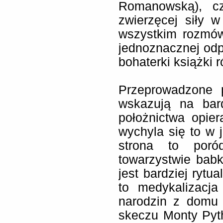
Romanowską), czy
zwierzęcej siły 
wszystkim rozmów
jednoznacznej odp
bohaterki książki 
Przeprowadzone 
wskazują na bard
położnictwa opie
wychyla się to w 
strona to poró
towarzystwie babki
jest bardziej rytu
to medykalizacja
narodzin z domu 
skeczu Monty Pyt