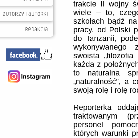
trakcie II wojny ś
wiele – to, czeg
szkołach bądź na 
pracy, od Polski 
do Tanzanii, pode
wykonywanego z
swoista „filozofi
każda z położnych
to naturalna sp
„naturalność”, a 
swoją rolę i rolę r
Reporterka odda
traktowanym (p
personel pomocn
których warunki pr