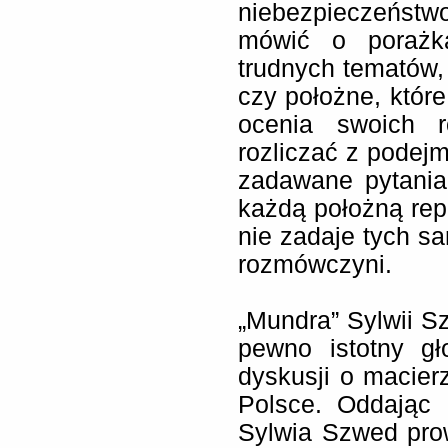
niebezpieczeństw
mówić o porażka
trudnych tematów,
czy położne, które
ocenia swoich r
rozliczać z podej
zadawane pytania
każdą położną rep
nie zadaje tych s
rozmówczyni.
„Mundra” Sylwii S
pewno istotny gł
dyskusji o macier
Polsce. Oddając
Sylwia Szwed pro