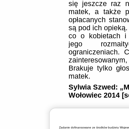
się jeszcze raz
matek, a także p
opłacanych stanow
są pod ich opieką.
co o kobietach i
jego rozmait
ograniczeniach. 
zainteresowanym,
Brakuje tylko gło
matek.
Sylwia Szwed: „
Wołowiec 2014 [ser
Zadanie dofinansowane ze środków budżetu Wojewó