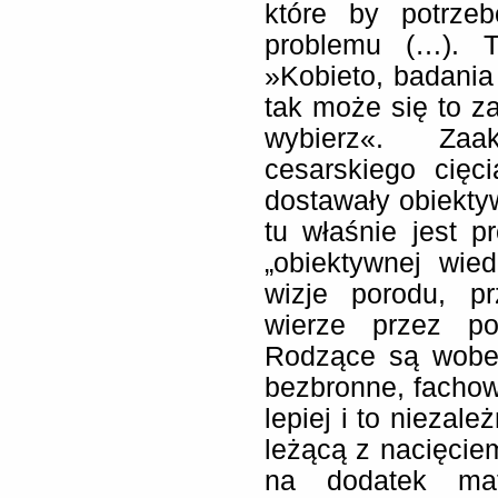
które by potrze
problemu (…). T
»Kobieto, badania 
tak może się to z
wybierz«. Za
cesarskiego cięc
dostawały obiektyw
tu właśnie jest p
„obiektywnej wied
wizje porodu, p
wierze przez poł
Rodzące są wobe
bezbronne, fachow
lepiej i to niezale
leżącą z nacięciem
na dodatek ma