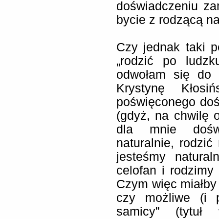
doświadczeniu za
bycie z rodzącą na
Czy jednak taki 
„rodzić po ludzku
odwołam się do o
Krystynę Kłosi
poświęconego dośw
(gdyż, na chwilę 
dla mnie doświ
naturalnie, rodzić
jesteśmy natural
celofan i rodzimy 
Czym więc miałby b
czy możliwe (i 
samicy” (tytuł