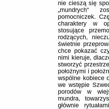
nie cieszą się sp
„mundrych” zo
pomocniczek. Czę
charaktery w o
stosujące przem
rodzących, niecz
świetnie przepro
chce pokazać czy
nimi kieruje, dlac
stworzyć przestrz
położnymi i położ
wspólne kobiece 
we wstępie Szwed
porodów w wiejs
mundra, towarzys
głównie rytuałam