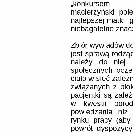
„konkursem m
macierzyński pole
najlepszej matki, 
niebagatelne znac
Zbiór wywiadów dob
jest sprawą rodząc
należy do niej.
społecznych ocze
ciało w sieć zależn
związanych z bio
pacjentki są zale
w kwestii poro
powiedzenia niż 
rynku pracy (aby
powrót dyspozycyj