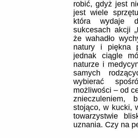
robić, gdyż jest n
jest wiele sprzę
która wydaje d
sukcesach akcji „
że wahadło wychy
natury i piękna
jednak ciągle mó
naturze i medycy
samych rodzący
wybierać spośr
możliwości – od ce
znieczuleniem, 
stojąco, w kucki
towarzystwie bli
uznania. Czy na 