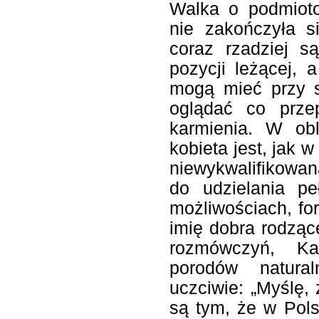
Walka o podmioto
nie zakończyła s
coraz rzadziej 
pozycji leżącej,
mogą mieć przy s
oglądać co prze
karmienia. W obl
kobieta jest, jak 
niewykwalifikowan
do udzielania pe
możliwościach, for
imię dobra rodzące
rozmówczyń, Ka
porodów natura
uczciwie: „Myślę,
są tym, że w Pols