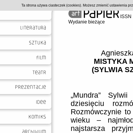
Ta strona używa ciasteczek (cookies). Możesz zmienić ustawienia p
ISSN 
Wydanie bieżące
Agnieszk
MISTYKA 
(SYLWIA S
„Mundra” Sylwii
dziesięciu rozm
Rozmówczynie to 
wieku – najmło
najstarsza przy