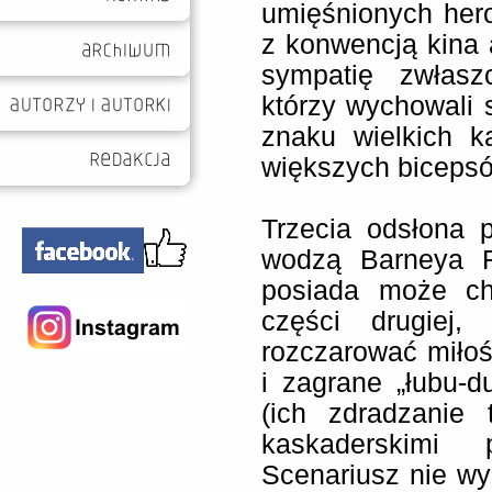
umięśnionych hero
z konwencją kina 
sympatię zwłasz
którzy wychowali 
znaku wielkich k
większych biceps
Trzecia odsłona 
wodzą Barneya Ro
posiada może cha
części drugiej,
rozczarować miłośn
i zagrane „łubu-d
(ich zdradzanie 
kaskaderskimi 
Scenariusz nie wy