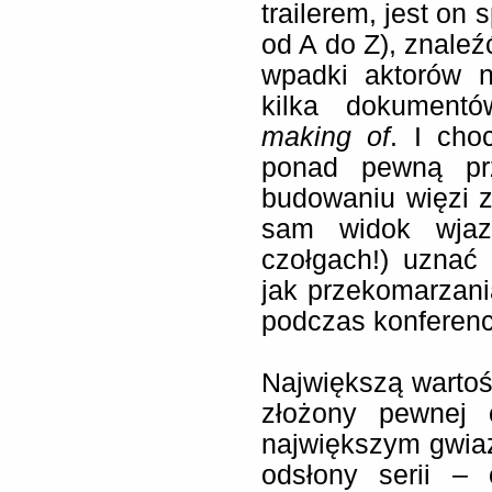
trailerem, jest on
od A do Z), znale
wpadki aktorów n
kilka dokument
making of
. I cho
ponad pewną prz
budowaniu więzi z
sam widok wjaz
czołgach!) uznać
jak przekomarzani
podczas konferenc
Największą wartośc
złożony pewnej 
największym gwia
odsłony serii –