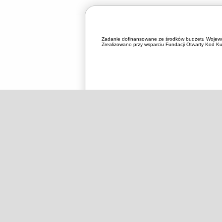
Zadanie dofinansowane ze środków budżetu Wojewó
Zrealizowano przy wsparciu Fundacji Otwarty Kod Kul