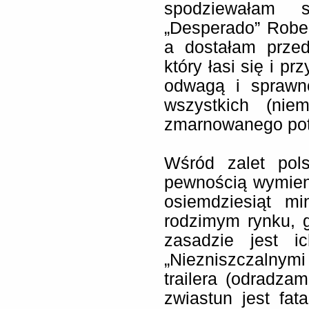
spodziewałam 
„Desperado” Rober
a dostałam prze
który łasi się i pr
odwagą i sprawno
wszystkich (nie
zmarnowanego pot
Wśród zalet pol
pewnością wymien
osiemdziesiąt m
rodzimym rynku, 
zasadzie jest i
„Niezniszczalny
trailera (odradz
zwiastun jest fa