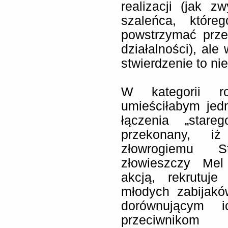
realizacji (jak 
szaleńca, któr
powstrzymać prze
działalności), ale
stwierdzenie to ni
W kategorii ro
umieściłabym jed
łączenia „star
przekonany, iż
złowrogiemu St
złowieszczy Mel
akcją, rekrutuje
młodych zabijaków
dorównującym 
przeciwnikom