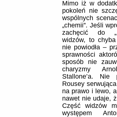
Mimo iż w dodatk
pokoleń nie szc
wspólnych scenac
„chemii”. Jeśli wp
zachęcić do „N
widzów, to chyba
nie powiodła – p
sprawności aktor
sposób nie zauw
charyzmy Arno
Stallone’a. Nie
Rousey serwująca
na prawo i lewo, a
nawet nie udaje, ż
Część widzów mo
występem Anto