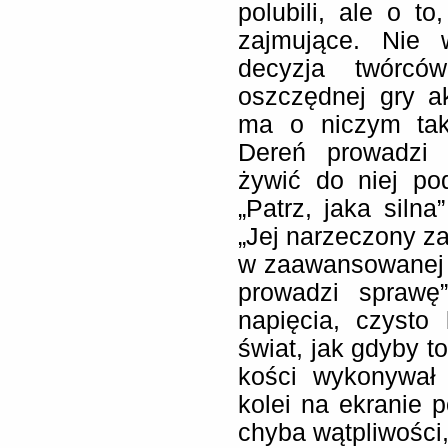
polubili, ale o to
zajmujące. Nie 
decyzja twórcó
oszczędnej gry ak
ma o niczym tak
Dereń prowadzi k
żywić do niej pod
„Patrz, jaka silna
„Jej narzeczony za
w zaawansowanej ci
prowadzi sprawę
napięcia, czysto 
świat, jak gdyby to
kości wykonywał 
kolei na ekranie po
chyba wątpliwości,