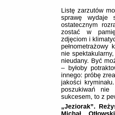
Listę zarzutów m
sprawę wydaje 
ostatecznym rozr
zostać w pamię
zdjęciom i klimaty
pełnometrażowy k
nie spektakularny,
nieudany. Być może
– byłoby potrakt
innego: próbę zrea
jakości kryminału
poszukiwań nie 
sukcesem, to z pew
„Jeziorak”. Reży
Michał Otłowsk