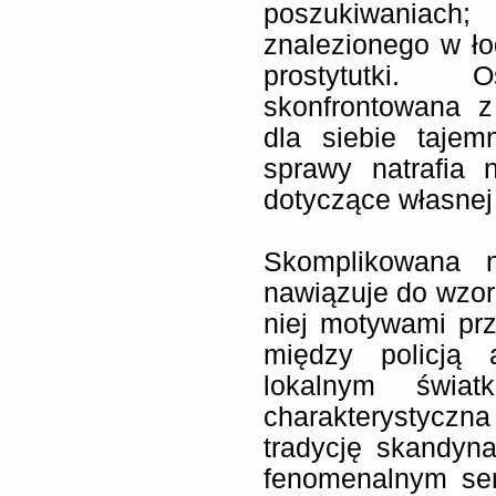
poszukiwaniach
znalezionego w łod
prostytutki. 
skonfrontowana z 
dla siebie tajem
sprawy natrafia 
dotyczące własnej 
Skomplikowana n
nawiązuje do wzo
niej motywami pr
między policją 
lokalnym świat
charakterystyczn
tradycję skandyn
fenomenalnym seri