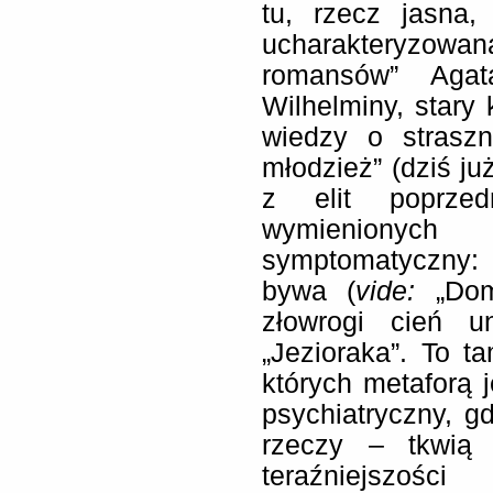
tu, rzecz jasna,
ucharakteryzow
romansów” Agat
Wilhelminy, stary
wiedzy o straszn
młodzież” (dziś j
z elit poprzed
wymienionych 
symptomatyczny: 
bywa (
vide:
„Dom 
złowrogi cień u
„Jezioraka”. To 
których metaforą 
psychiatryczny, g
rzeczy – tkwią 
teraźniejszośc