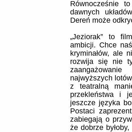
Równocześnie to 
dawnych układów
Dereń może odkryć
„Jeziorak” to fi
ambicji. Chce na
kryminałów, ale n
rozwija się nie 
zaangażowanie 
najwyższych lotów
z teatralną man
przekleństwa i j
jeszcze języka b
Postaci zaprezen
zabiegają o przyw
że dobrze byłoby, 