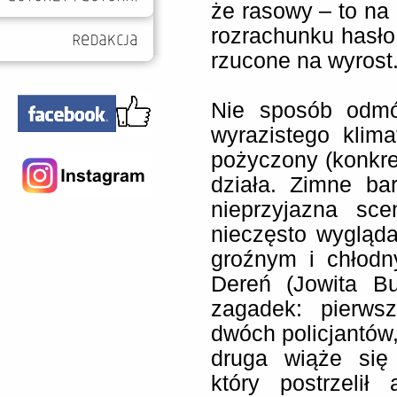
że rasowy – to na
rozrachunku hasło
rzucone na wyrost
Nie sposób odmów
wyrazistego klima
pożyczony (konkre
działa. Zimne bar
nieprzyjazna sce
nieczęsto wygląd
groźnym i chłodn
Dereń (Jowita Bu
zagadek: pierws
dwóch policjantów
druga wiąże się
który postrzelił