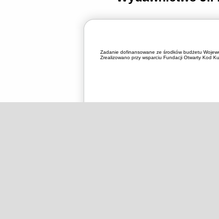
Zadanie dofinansowane ze środków budżetu Wojewó
Zrealizowano przy wsparciu Fundacji Otwarty Kod Kul