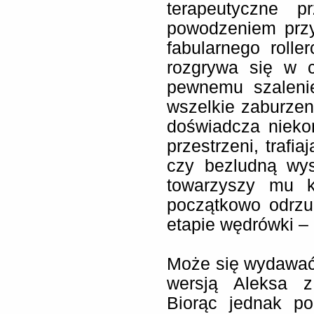
terapeutyczne p
powodzeniem przy
fabularnego roller
rozgrywa się w c
pewnemu szaleni
wszelkie zaburzeni
doświadcza nieko
przestrzeni, trafi
czy bezludną wy
towarzyszy mu ko
początkowo odrzu
etapie wędrówki – 
Może się wydawać,
wersją Aleksa z
Biorąc jednak p