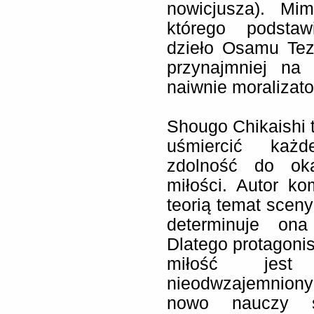
nowicjusza). Mi
którego podstaw
dzieło Osamu Tezu
przynajmniej na
naiwnie moralizato
Shougo Chikaishi t
uśmiercić każd
zdolność do oka
miłości. Autor ko
teorią temat sceny
determinuje ona
Dlatego protagoni
miłość jes
nieodwzajemniony
nowo nauczy s