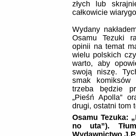
złych lub skrajn
całkowicie wiaryg
Wydany nakładem 
Osamu Tezuki ra
opinii na temat m
wielu polskich cz
warto, aby opowi
swoją niszę. Tyc
smak komiksów z
trzeba będzie p
„Pieśń Apolla” o
drugi, ostatni tom 
Osamu Tezuka: „P
no uta”). Tłum
Wydawnictwo J.P.