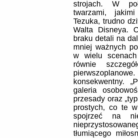
strojach. W poł
twarzami, jakim
Tezuka, trudno dz
Walta Disneya. C
braku detali na da
mniej ważnych pos
w wielu scenach
równie szczegó
pierwszoplanow
konsekwentny. „P
galeria osobowoś
przesady oraz „typ
prostych, co te w 
spojrzeć na ni
nieprzystosow
tłumiącego miłos