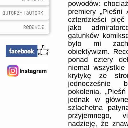
powodów: chociaż
premiery „Pieśni 
czterdzieści pięć
jako admirator
gatunków komikso
było mi zacho
obiektywizm. Rec
ponad cztery de
niemal wszystkie
krytykę ze stro
jednocześnie 
pokolenia. „Pieśń
jednak w główne
szlachetna patyn
przyjemnego, v
nadzieję, że zna