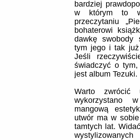
bardziej prawdop
w którym to wł
przeczytaniu „Pi
bohaterowi książ
dawkę swobody s
tym jego i tak ju
Jeśli rzeczywiśc
świadczyć o tym, 
jest album Tezuki.
Warto zwrócić
wykorzystano w 
mangową estetyk
utwór ma w sobie
tamtych lat. Widać
wystylizowanyc