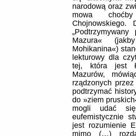
narodową oraz zwi
mowa choćby
Chojnowskiego. 
„Podtrzymywany p
Mazura« (jakb
Mohikanina«) stan
lekturowy dla czy
tej, która jest
Mazurów, mówiąc
rządzonych przez
podtrzymać histor
do »ziem pruskich
mogli udać si
eufemistycznie s
jest rozumienie E
mimo (…) rozda