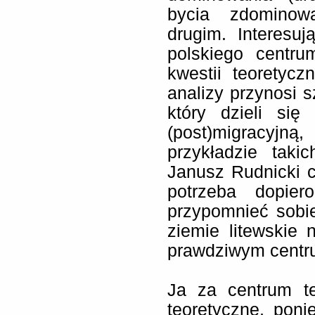
bycia zdominow
drugim. Interesu
polskiego centru
kwestii teoretyc
analizy przynosi s
który dzieli się
(post)migracyjn
przykładzie taki
Janusz Rudnicki 
potrzeba dopier
przypomnieć sobie
ziemie litewskie 
prawdziwym centr
Ja za centrum t
teoretyczne, pon