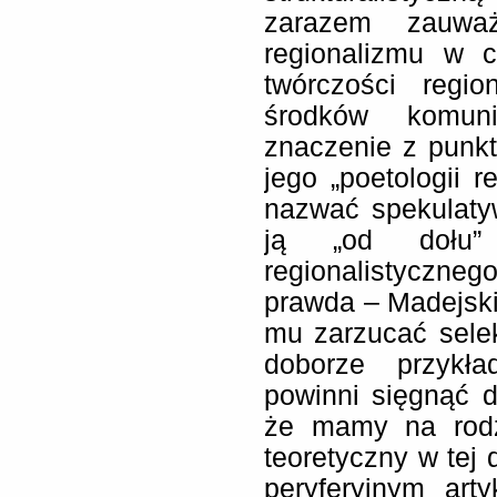
zarazem zauważ
regionalizmu w c
twórczości regio
środków komuni
znaczenie z punkt
jego „poetologii r
nazwać spekulat
ją „od dołu”
regionalistyczn
prawda – Madejski
mu zarzucać selek
doborze przykła
powinni sięgnąć d
że mamy na rodz
teoretyczny w tej 
peryferyjnym art