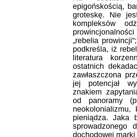
epigońskością, ban
groteskę. Nie je
kompleksów odż
prowincjonalnośc
„rebelia prowincji
podkreśla, iż rebe
literatura korz
ostatnich dekada
zawłaszczona prze
jej potencjał w
znakiem zapytan
od panoramy (po
neokolonializmu, 
pieniądza. Jaka 
sprowadzonego d
dochodowej marki