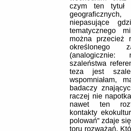
czym ten tytuł 
geograficznych
niepasujące gdz
tematycznego mi
można przecież r
określonego z
(analogicznie:
szaleństwa refer
teza jest szal
wspomniałam, m
badaczy znającyc
raczej nie napot
nawet ten roztr
kontakty ekokultur
polowań” zdaje si
toru rozważań. Któ