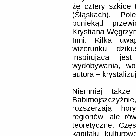
że cztery szkice 
(Śląskach). Po
poniekąd przewi
Krystiana Węgrzynk
Inni. Kilka uw
wizerunku dzik
inspirująca jes
wydobywania, wok
autora – krystaliz
Niemniej także
Babimojszczyźnie, 
rozszerzają hor
regionów, ale ró
teoretyczne. Czę
kapitału kulturo