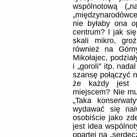
wspólnotową („n
„międzynarodówce
nie byłaby ona o
centrum? I jak si
skali mikro, gro
również na Górny
Mikołajec, podziały
i „goroli” itp. na
szansę połączyć 
że każdy jest 
miejscem? Nie mus
„Taka konserwaty
wydawać się naiw
osobiście jako zd
jest idea wspólnot
opartej na „serdec