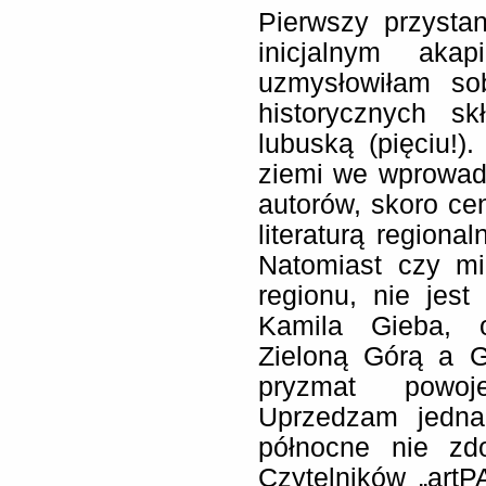
Pierwszy przystan
inicjalnym aka
uzmysłowiłam so
historycznych s
lubuską (pięciu!
ziemi we wprowad
autorów, skoro ce
literaturą regiona
Natomiast czy m
regionu, nie jes
Kamila Gieba, o
Zieloną Górą a 
pryzmat powoje
Uprzedzam jedna
północne nie zd
Czytelników „art