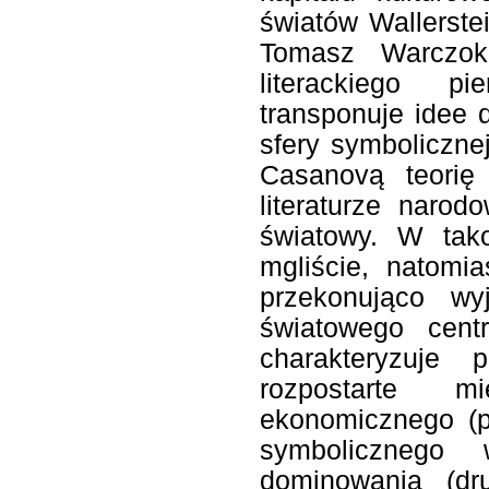
światów Wallerstei
Tomasz Warczok.
literackiego p
transponuje idee
sfery symboliczne
Casanovą teorię
literaturze naro
światowy. W tak
mgliście, natomi
przekonująco wy
światowego centr
charakteryzuje
rozpostarte m
ekonomicznego (
symbolicznego
dominowania (d