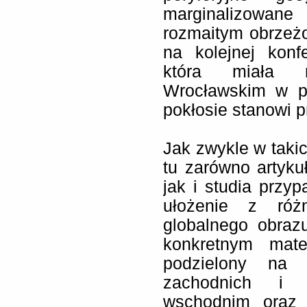
marginalizowane 
rozmaitym obrzeżo
na kolejnej konfe
która miała m
Wrocławskim w pa
pokłosie stanowi 
Jak zwykle w taki
tu zarówno artyku
jak i studia przy
ułożenie z róż
globalnego obrazu
konkretnym mater
podzielony na 
zachodnich i 
wschodnim oraz „