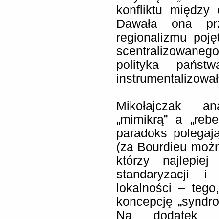
konfliktu między 
Dawała ona prz
regionalizmu poję
scentralizowan
polityka państw
instrumentalizował
Mikołajczak an
„mimikrą” a „rebe
paradoks polegaj
(za Bourdieu możn
którzy najlepiej
standaryzacji 
lokalności – tego
koncepcję „syndr
Na dodatek im