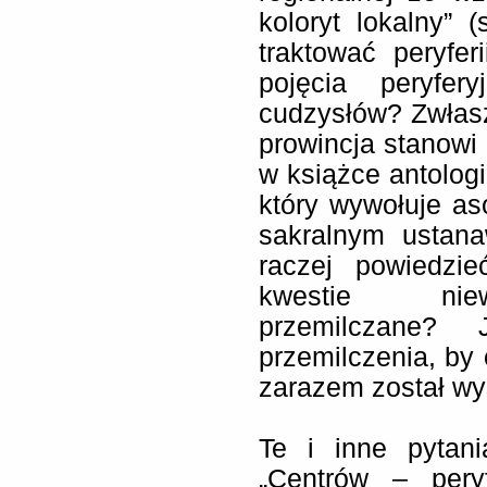
koloryt lokalny” 
traktować peryfe
pojęcia peryfe
cudzysłów? Zwłas
prowincja stanowi 
w książce antologi
który wywołuje a
sakralnym ustana
raczej powiedzie
kwestie niew
przemilczane?
przemilczenia, by ó
zarazem został wy
Te i inne pytan
„Centrów – pery