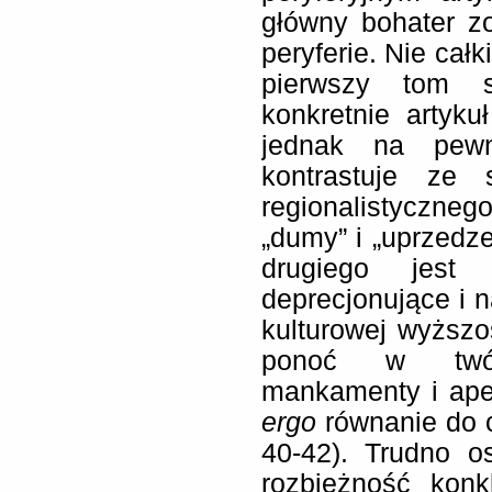
główny bohater z
peryferie. Nie cał
pierwszy tom s
konkretnie artyku
jednak na pewn
kontrastuje ze
regionalistyczne
„dumy” i „uprzedze
drugiego jest 
deprecjonujące i
kulturowej wyższo
ponoć w twórc
mankamenty i apel
ergo
równanie do c
40-42). Trudno o
rozbieżność konk