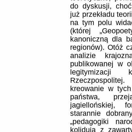
do dyskusji, ch
już przekładu teor
na tym polu widać
(której „Geopoe
kanoniczną dla ba
regionów). Otóż 
analizie krajoz
publikowanej w o
legitymizacji 
Rzeczpospolitej.
kreowanie w tych
państwa, prze
jagiellońskiej,
starannie dobran
„pedagogiki nar
kolidują z zawar