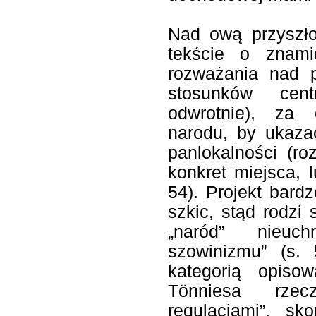
Nad ową przyszł
tekście o znami
rozważania nad 
stosunków cent
odwrotnie), za 
narodu, by ukazać
panlokalności (r
konkret miejsca, lu
54). Projekt bard
szkic, stąd rodzi 
„naród” nieuch
szowinizmu” (s.
kategorią opiso
Tönniesa rzecz
regulacjami”, s