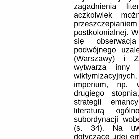
zagadnienia lite
aczkolwiek moż
przeszczepianiem
postkolonialnej. W
się obserwacja
podwójnego uzal
(Warszawy) i Z
wytwarza inny z
wiktymizacyjny
imperium, np. w
drugiego stopni
strategii emanc
literaturą ogól
subordynacji wob
(s. 34). Na uw
dotyczące „idei e