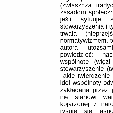
(zwłaszcza trady
zasadom społeczny
jeśli sytuuje
stowarzyszenia i 
trwała (nieprze
normatywizmem, to
autora utożs
powiedzieć: na
wspólnotę (więzi
stowarzyszenie (
Takie twierdzenie
idei wspólnoty od
zakładana przez 
nie stanowi wari
kojarzonej z nar
rysuje się jasno