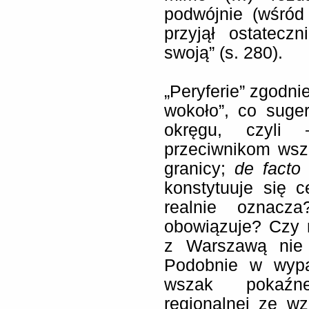
podwójnie (wśród
przyjął ostatecz
swoją” (s. 280).
„Peryferie” zgodni
wokoło”, co suge
okręgu, czyli
przeciwnikom wsz
granicy;
de facto
konstytuuje się 
realnie oznacz
obowiązuje? Czy n
z Warszawą nie 
Podobnie w wypad
wszak pokaźne 
regionalnej ze w