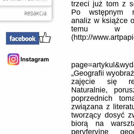
trzeci już tom z se
Po wstępnym ro
analiz w książce o
temu w „ar
(http://www.artpap
page=artykul&wy
„Geografii wyobraż
zajęcie się rel
Naturalnie, por
poprzednich tom
związana z literat
tworzący dosyć z
biorą na warszt
peryferyjne geo