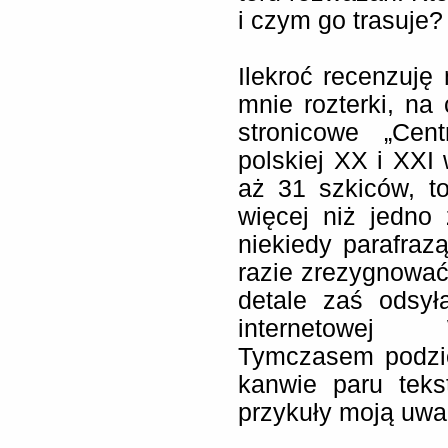
i czym go trasuje?
Ilekroć recenzuję
mnie rozterki, na
stronicowe „Cent
polskiej XX i XXI
aż 31 szkiców, t
więcej niż jedno
niekiedy parafraz
razie zrezygnować
detale zaś odsył
internetowej 
Tymczasem podzie
kanwie paru teks
przykuły moją uwa