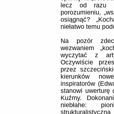
lecz od razu n
porozumieniu, „ws
osiągnąć? „Koch
niełatwo temu pod
Na pozór zdecy
wezwaniem „koc
wyczytać z art
Oczywiście przes
przez szczecińs
kierunków nowe
inspiratorów (Edw
stanowi uwerturę
Kuźmy. Dokonani
niebłahe: pio
strukturalistycz