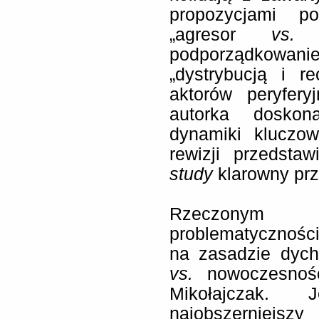
propozycjami p
„agresor
vs.
o
podporządkowan
„dystrybucją i r
aktorów peryfery
autorka doskon
dynamiki kluczow
rewizji przedst
study
klarowny prz
Rzeczonym 
problematyczności 
na zasadzie dycho
vs.
nowoczesność)
Mikołajczak.
najobszerniejszy