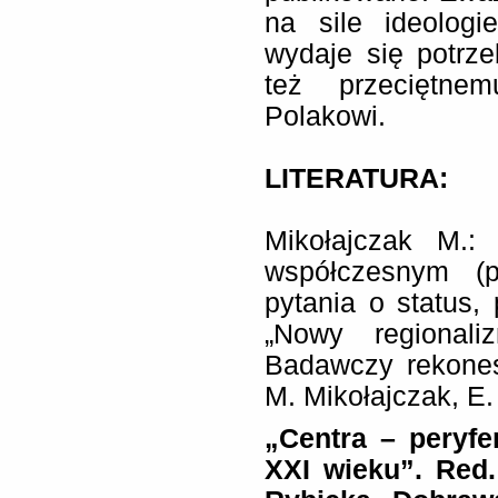
na sile ideolog
wydaje się potrze
też przeciętne
Polakowi.
LITERATURA:
Mikołajczak M.: 
współczesnym (po
pytania o status, 
„Nowy regionali
Badawczy rekones
M. Mikołajczak, E
„
Centra – peryfer
XXI wieku”. Red.