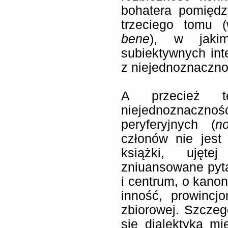
bohatera pomiędz
trzeciego tomu 
bene
), w jaki
subiektywnych int
z niejednoznaczn
A przecież te
niejednoznaczno
peryferyjnych (
n
członów nie jest
książki, ujęte
zniuansowane pytan
i centrum, o kanon
inność, prowincj
zbiorowej. Szczegó
się dialektyka m