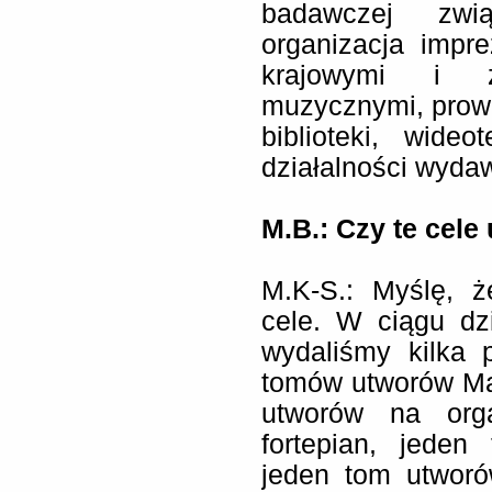
badawczej zwi
organizacja impr
krajowymi i za
muzycznymi, prowa
biblioteki, wide
działalności wydawn
M.B.: Czy te cele
M.K-S.: Myślę, ż
cele. W ciągu dzi
wydaliśmy kilka 
tomów utworów Ma
utworów na org
fortepian, jede
jeden tom utworó