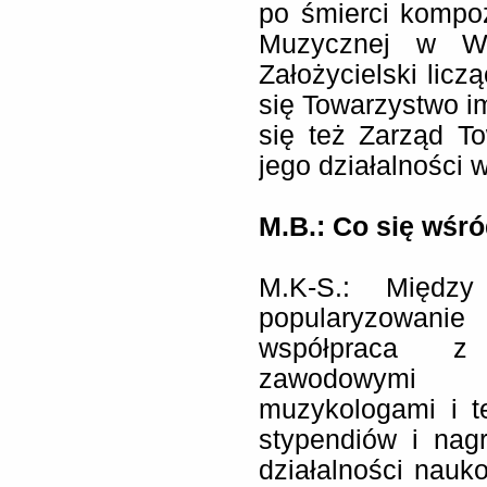
po śmierci kompo
Muzycznej w Wa
Założycielski licz
się Towarzystwo i
się też Zarząd To
jego działalności w
M.B.: Co się wśró
M.K-S.: Między
popularyzowan
współpraca z
zawodowymi z
muzykologami i t
stypendiów i nag
działalności nauko