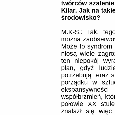
twórców szalenie
Kilar. Jak na tak
środowisko?
M.K-S.: Tak, teg
można zaobserwow
Może to syndrom 
niosą wiele zagro
ten niepokój wyr
plan, gdyż ludzi
potrzebują teraz s
porządku w sztu
ekspansywności 
współbrzmień, któ
połowie XX stule
znalazł się więc