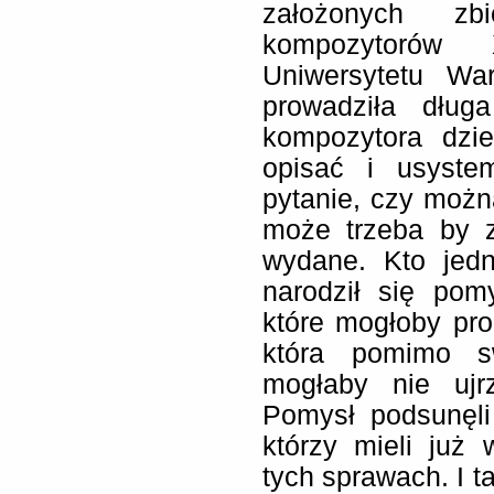
założonych zbi
kompozytorów
Uniwersytetu Wa
prowadziła dług
kompozytora dzie
opisać i usyste
pytanie, czy można
może trzeba by z
wydane. Kto jedn
narodził się pom
które mogłoby p
która pomimo sw
mogłaby nie ujr
Pomysł podsunęli
którzy mieli już
tych sprawach. I t