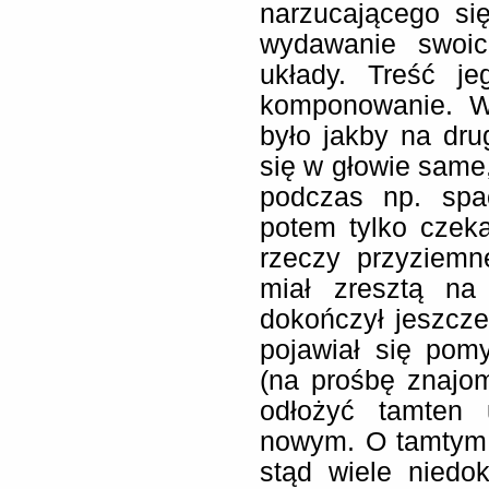
narzucającego si
wydawanie swoic
układy. Treść je
komponowanie. W
było jakby na dru
się w głowie same,
podczas np. spa
potem tylko czeka
rzeczy przyziemn
miał zresztą na
dokończył jeszcz
pojawiał się pom
(na prośbę znajo
odłożyć tamten 
nowym. O tamtym 
stąd wiele niedo