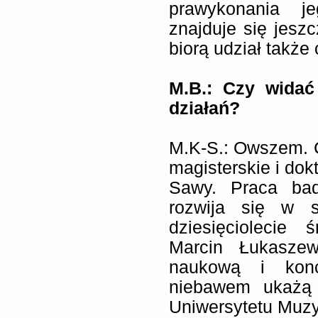
prawykonania j
znajduje się jesz
biorą udział także c
M.B.: Czy widać
działań?
M.K-S.: Owszem. C
magisterskie i dok
Sawy. Praca bad
rozwija się w 
dziesięciolecie
Marcin Łukaszew
naukową i konce
niebawem ukażą 
Uniwersytetu Muz