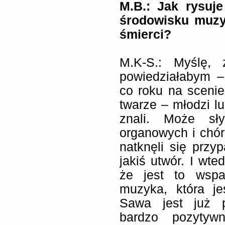
M.B.: Jak rysuj
środowisku muzy
śmierci?
M.K-S.: Myślę, 
powiedziałabym –
co roku na sceni
twarze – młodzi lu
znali. Może sł
organowych i chóra
natknęli się prz
jakiś utwór. I wted
że jest to wspa
muzyka, która je
Sawa jest już p
bardzo pozytyw