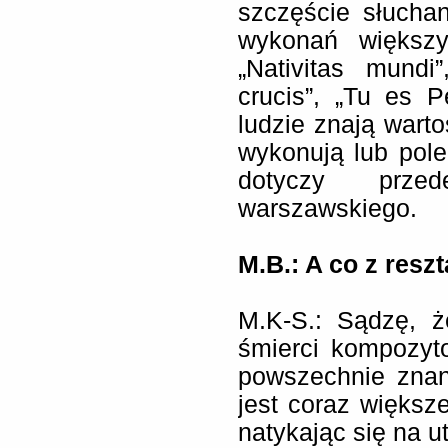
szczęście słucha
wykonań większy
„Nativitas mundi
crucis”, „Tu es P
ludzie znają warto
wykonują lub pol
dotyczy prze
warszawskiego.
M.B.: A co z resz
M.K-S.: Sądzę, 
śmierci kompozyt
powszechnie znan
jest coraz większ
natykając się na 