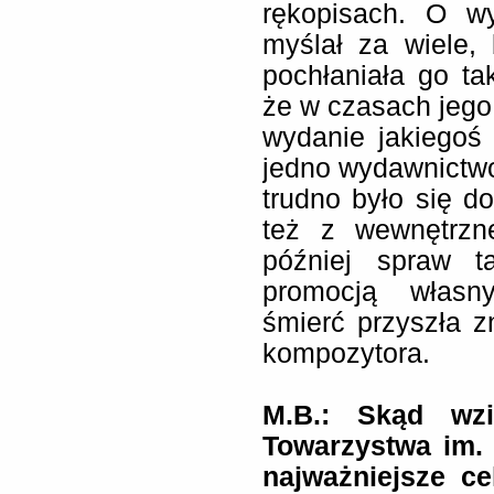
rękopisach. O w
myślał za wiele
pochłaniała go t
że w czasach jego 
wydanie jakiegoś 
jedno wydawnictw
trudno było się d
też z wewnętrzn
później spraw t
promocją własn
śmierć przyszła z
kompozytora.
M.B.: Skąd wzi
Towarzystwa im. 
najważniejsze ce