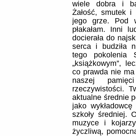
wiele dobra i ba
Żałość, smutek i
jego grze. Pod 
płakałam. Inni l
docierała do najs
serca i budziła 
tego pokolenia 
„książkowym”, le
co prawda nie ma w
naszej pamięc
rzeczywistości. 
aktualne średnie 
jako wykładowcę 
szkoły średniej. 
muzyce i kojarz
życzliwą, pomocną