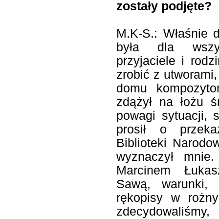
zostały podjęte?
M.K-S.: Właśnie 
była dla wszys
przyjaciele i rodz
zrobić z utworami,
domu kompozytor
zdążył na łożu ś
powagi sytuacji, 
prosił o przek
Biblioteki Narodo
wyznaczył mnie.
Marcinem Łukas
Sawą, warunki,
rękopisy w rożny
zdecydowaliśmy,