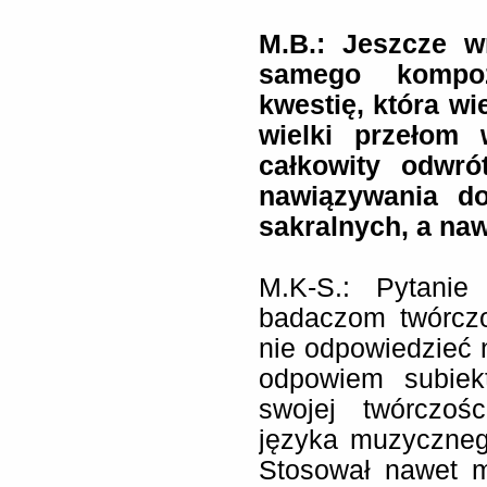
M.B.: Jeszcze w
samego kompo
kwestię, która wi
wielki przełom 
całkowity odwr
nawiązywania do 
sakralnych, a na
M.K-S.: Pytanie
badaczom twórcz
nie odpowiedzieć 
odpowiem subiek
swojej twórczoś
języka muzyczneg
Stosował nawet 