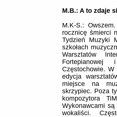
M.B.: A to zdaje 
M.K-S.: Owszem.
rocznicę śmierci
Tydzień Muzyki 
szkołach muzyczny
Warsztatów Inte
Fortepianowe
Częstochowie. W 
edycja warsztató
miejsce na muz
skrzypiec. Poza t
kompozytora TiM
Wykonawcami są wyb
wokaliści. Czę