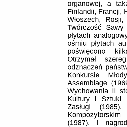
organowej, a tak
Finlandii, Francji
Włoszech, Rosji
Twórczość Sawy u
płytach analogow
ośmiu płytach au
poświęcono kilk
Otrzymał szere
odznaczeń państw
Konkursie Mło
Assemblage (1969
Wychowania II st
Kultury i Sztuki 
Zasługi (1985)
Kompozytorskim
(1987), I nagr