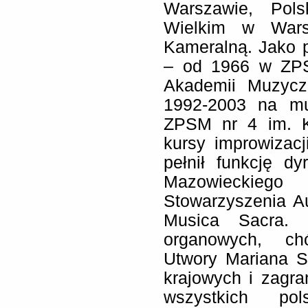
Warszawie, Pol
Wielkim w Wars
Kameralną. Jako 
– od 1966 w ZPS
Akademii Muzycz
1992-2003 na m
ZPSM nr 4 im. K
kursy improwizac
pełnił funkcję dy
Mazowieckieg
Stowarzyszenia A
Musica Sacra. 
organowych, chó
Utwory Mariana S
krajowych i zagra
wszystkich pol