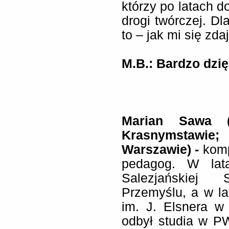
którzy po latach d
drogi twórczej. D
to – jak mi się zd
M.B.: Bardzo dzi
Marian Sawa 
Krasnymstawie
Warszawie) -
komp
pedagog. W lata
Salezjańskiej 
Przemyślu, a w l
im. J. Elsnera w
odbył studia w P