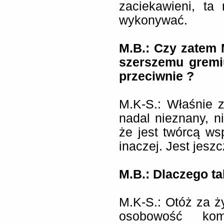
zaciekawieni, ta
wykonywać.
M.B.: Czy zatem 
szerszemu gremi
przeciwnie ?
M.K-S.: Właśnie 
nadal nieznany, n
że jest twórcą ws
inaczej. Jest jesz
M.B.: Dlaczego ta
M.K-S.: Otóż za 
osobowość kom