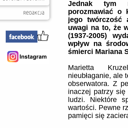
Jednak tym r
porozmawiać o k
jego twórczość a
uwagi na to, że 
(1937-2005) wy
wpływ na środo
śmierci Mariana S
Marietta Kruz
nieubłaganie, ale 
obserwatora. Z p
inaczej patrzy się
ludzi. Niektóre 
wartości. Pewne rz
pamięci się zacier