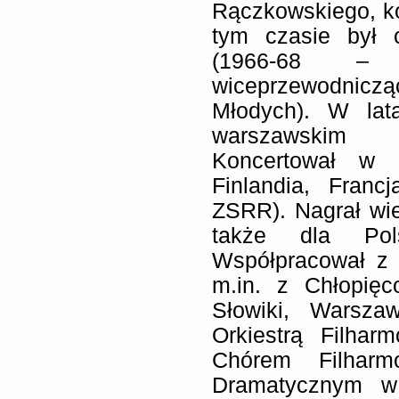
Rączkowskiego, k
tym czasie był 
(1966-68 – 
wiceprzewodni
Młodych). W lat
warszawskim 
Koncertował w k
Finlandia, Franc
ZSRR). Nagrał wiel
także dla Pols
Współpracował z 
m.in. z Chłopię
Słowiki, Warsza
Orkiestrą Filharm
Chórem Filharm
Dramatycznym w