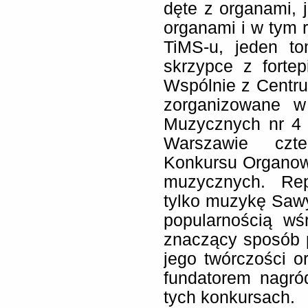
dęte z organami,
organami i w tym r
TiMS-u, jeden t
skrzypce z forte
Wspólnie z Centru
zorganizowane w
Muzycznych nr 4
Warszawie czte
Konkursu Organow
muzycznych. Rep
tylko muzykę Sawy.
popularnością w
znaczący sposób p
jego twórczości o
fundatorem nagró
tych konkursach.