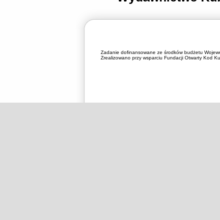
Zadanie dofinansowane ze środków budżetu Wojewó
Zrealizowano przy wsparciu Fundacji Otwarty Kod Kul