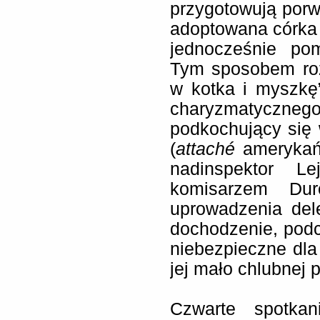
przygotowują porwa
adoptowana córka 
jednocześnie p
Tym sposobem roz
w kotka i myszkę”
charyzmatyczne
podkochujący się 
(
attaché
amerykań
nadinspektor L
komisarzem Dur
uprowadzenia del
dochodzenie, pod
niebezpieczne dla
jej mało chlubnej p
Czwarte spotka