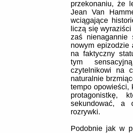
przekonaniu, że 
Jean Van Hamme, 
wciągające histor
liczą się wyraziśc
zaś nienagannie 
nowym epizodzie a
na faktyczny sta
tym sensacyjną
czytelnikowi na 
naturalnie brzmią
tempo opowieści, 
protagonistkę, 
sekundować, a o
rozrywki.
Podobnie jak w p