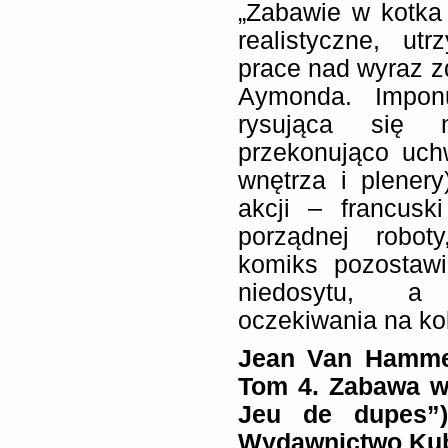
„Zabawie w kotka
realistyczne, ut
prace nad wyraz zd
Aymonda. Impon
rysująca się n
przekonująco uch
wnętrza i plener
akcji – francusk
porządnej robot
komiks pozostawi
niedosytu, a 
oczekiwania na ko
Jean Van Hamme,
Tom 4.
Zabawa w 
Jeu de dupes”)
Wydawnictwo Kub