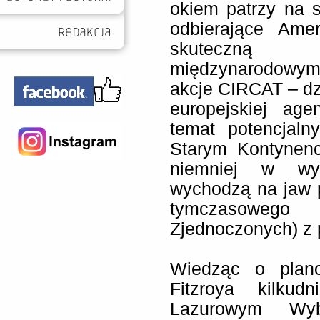
okiem patrzy na s
odbierające Ame
skuteczn
międzynarodowy
akcje CIRCAT – dzi
europejskiej age
temat potencjaln
Starym Kontynenc
niemniej w wyn
wychodzą na jaw p
tymczasoweg
Zjednoczonych) z 
Wiedząc o plan
Fitzroya kilku
Lazurowym Wy