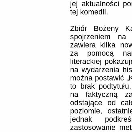
jej aktualności p
tej komedii.
Zbiór Bożeny Ka
spojrzeniem na h
zawiera kilka nowa
za pomocą narzę
literackiej pokazu
na wydarzenia his
można postawić „Ko
to brak podtytułu
na faktyczną za
odstające od ca
poziomie, ostatn
jednak podkreś
zastosowanie meto