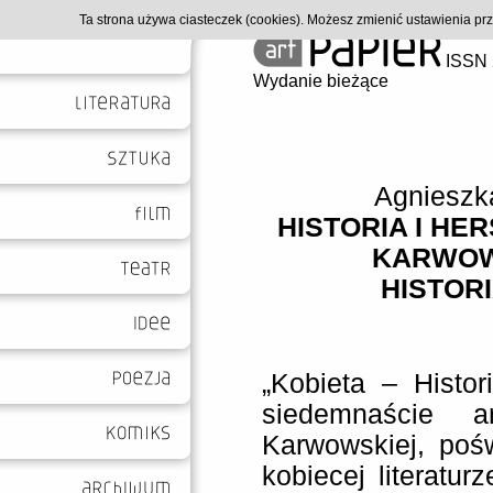
Ta strona używa ciasteczek (cookies). Możesz zmienić ustawienia p
ISSN 
Wydanie bieżące
Agnieszk
HISTORIA I HE
KARWOWS
HISTORI
„Kobieta – Histori
siedemnaście a
Karwowskiej, poś
kobiecej literaturz