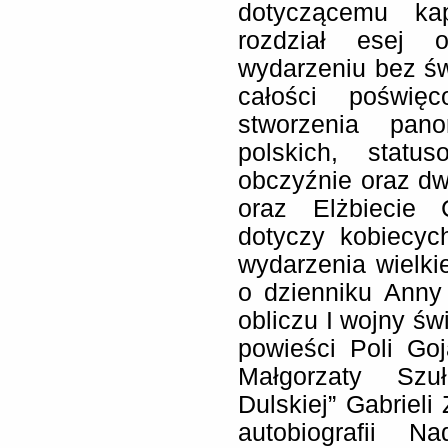
dotyczącemu kap
rozdział esej 
wydarzeniu bez św
całości poświę
stworzenia pano
polskich, statu
obczyźnie oraz dw
oraz Elżbiecie C
dotyczy kobiecyc
wydarzenia wielkie
o dzienniku Anny
obliczu I wojny ś
powieści Poli Goj
Małgorzaty Szuł
Dulskiej” Gabrieli
autobiografii N