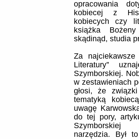
opracowania dot
kobiecej z Hist
kobiecych czy li
książka Bożeny
skądinąd, studia 
Za najciekawsze 
Literatury” uzn
Szymborskiej. Nobl
w zestawieniach po
głosi, że związk
tematyką kobiec
uwagę Karwowska,
do tej pory, arty
Szymborskiej z
narzędzia. Był t