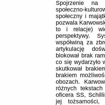
Spojrzenie na 
społeczno-kultur
społeczny i mają
pozwala Karwowski
to i relacje) w
perspektywy. Sy
współwiną za zbr
artykulację doś
blokował brak ram
co się wydarzyło 
skutkował brakie
brakiem możliwoś
obozach. Karwow
różnych tekstach 
oficera SS, Schil
jej tożsamości