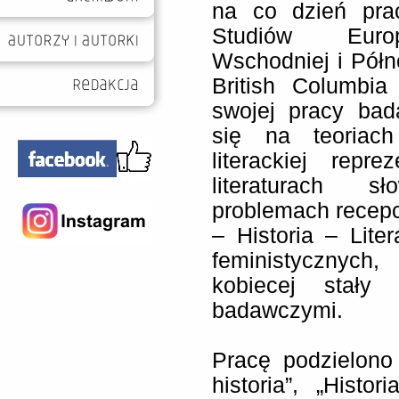
na co dzień pra
Studiów Euro
Wschodniej i Półno
British Columbi
swojej pracy bad
się na teoriach 
literackiej repre
literaturach sł
problemach recepcj
– Historia – Liter
feministycznych,
kobiecej stały
badawczymi.
Pracę podzielono
historia”, „Histor