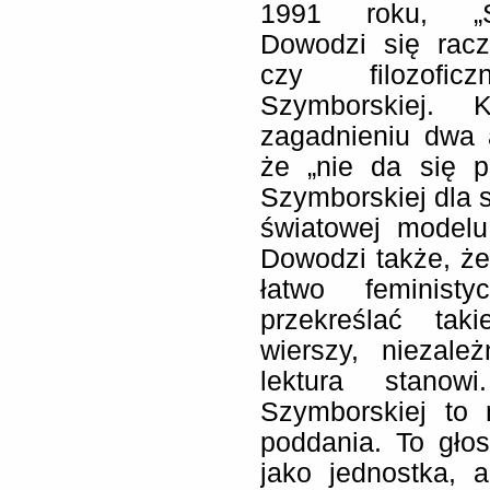
1991 roku, „Sz
Dowodzi się racze
czy filozofi
Szymborskiej. 
zagadnieniu dwa a
że „nie da się p
Szymborskiej dla st
światowej modelu
Dowodzi także, że
łatwo feministy
przekreślać tak
wierszy, niezale
lektura stanow
Szymborskiej to 
poddania. To głos
jako jednostka, 