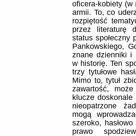
oficera-kobiety (w
armii. To, co ude
rozpiętość temat
przez literaturę 
status społeczny 
Pankowskiego, Go
znane dzienniki i 
w historię. Ten sp
trzy tytułowe hasła
Mimo to, tytuł zbi
zawartość, może
klucze doskonale 
nieopatrzone ża
mogą wprowadza
szeroko, hasłowo 
prawo spodziew