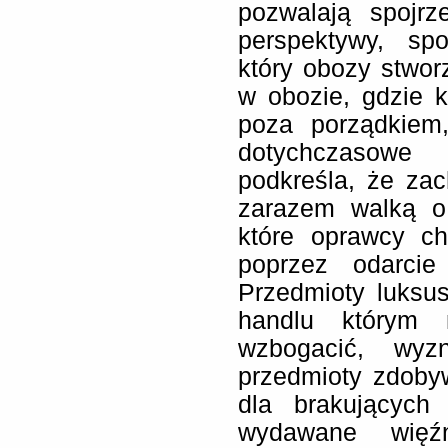
pozwalają spojr
perspektywy, spo
który obozy stwor
w obozie, gdzie k
poza porządkiem
dotychczasow
podkreśla, że za
zarazem walką o
które oprawcy ch
poprzez odarcie
Przedmioty luksus
handlu którym
wzbogacić, wyzn
przedmioty zdobyw
dla brakujących
wydawane więźn