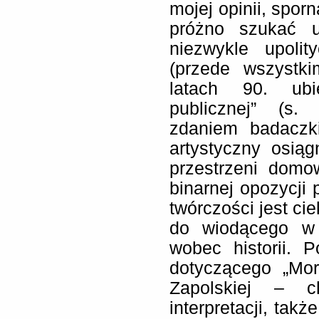
mojej opinii, spo
próżno szukać u
niezwykle upoli
(przede wszystk
latach 90. ubie
publicznej” (s.
zdaniem badaczki
artystyczny osią
przestrzeni domo
binarnej opozycji 
twórczości jest ci
do wiodącego w 
wobec historii. 
dotyczącego „Mora
Zapolskiej – 
interpretacji, tak