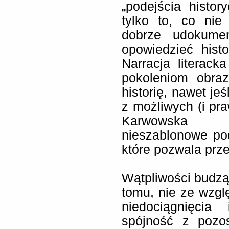
„podejścia histo
tylko to, co nie
dobrze udokume
opowiedzieć hist
Narracja literac
pokoleniom obra
historię, nawet jeś
z możliwych (i pra
Karwowska pr
nieszablonowe po
które pozwala przec
Wątpliwości budz
tomu, nie ze wzgl
niedociągnięcia
spójność z pozos