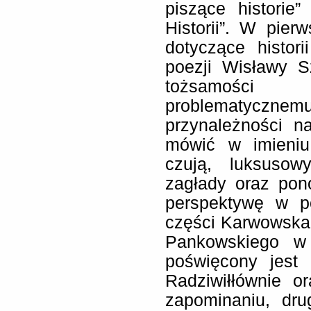
piszące historie”
Historii”. W pier
dotyczące histor
poezji Wisławy S
tożsamości e
problematyczn
przynależności n
mówić w imieniu
czują, luksuso
zagłady oraz pon
perspektywę w po
części Karwowska
Pankowskiego w
poświęcony jest 
Radziwiłłównie o
zapominaniu, dru