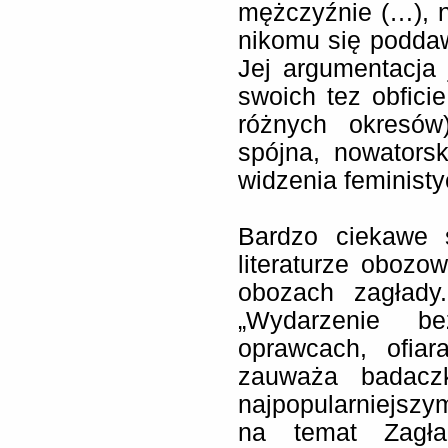
mężczyźnie (…), n
nikomu się poddaw
Jej argumentacja 
swoich tez obfici
różnych okresów)
spójna, nowators
widzenia feministyc
Bardzo ciekawe 
literaturze oboz
obozach zagłady.
„Wydarzenie b
oprawcach, ofiara
zauważa badacz
najpopularniejszy
na temat Zagład