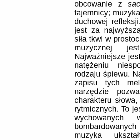
obcowanie z
sa
tajemnicy; muzyk
duchowej refleksj
jest za najwyższ
siła tkwi w prostoc
muzycznej jest
Najważniejsze je
natężeniu nies
rodzaju śpiewu. Na
zapisu tych mel
narzędzie pozw
charakteru słowa,
rytmicznych. To je
wychowanych w 
bombardowanych
muzyka ukształ