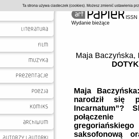
Ta strona używa ciasteczek (cookies). Możesz zmienić ustawienia p
ISSN 
Wydanie bieżące
Maja Baczyńska
,
DOTYK
Maja Baczyńska
narodził się p
Incarnatum
”
?
S
połączen
gregoriańskiego
saksofonową or