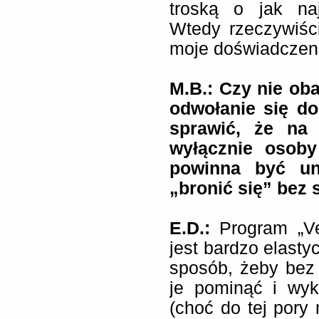
troską o jak na
Wtedy rzeczywiśc
moje doświadczeni
M.B.: Czy nie oba
odwołanie się do
sprawić, że na
wyłącznie osob
powinna być un
„bronić się” bez 
E.D.:
Program „V
jest bardzo elasty
sposób, żeby bez
je pominąć i wy
(choć do tej pory 