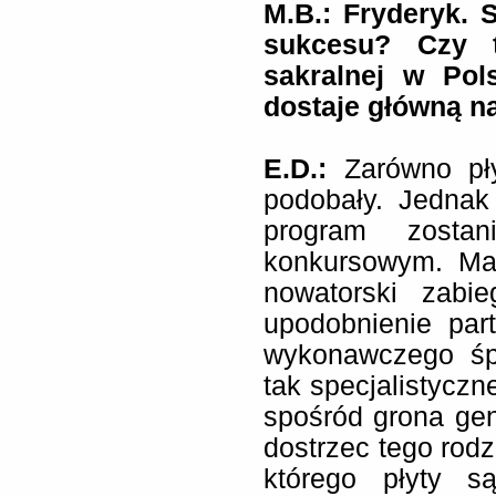
M.B.: Fryderyk. 
sukcesu? Czy 
sakralnej w Pol
dostaje główną n
E.D.:
Zarówno pły
podobały. Jednak
program zosta
konkursowym. Ma
nowatorski zabie
upodobnienie part
wykonawczego śpi
tak specjalistyczn
spośród grona gen
dostrzec tego rod
którego płyty s