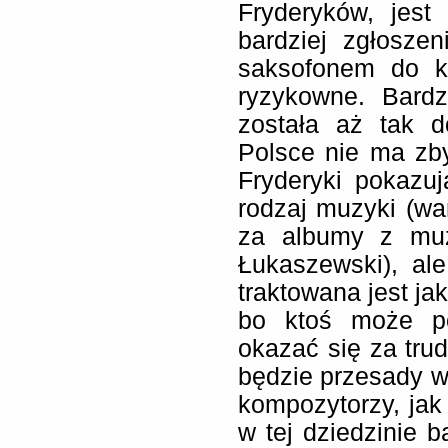
Fryderyków, jest
bardziej zgłosze
saksofonem do k
ryzykowne. Bardz
została aż tak 
Polsce nie ma zb
Fryderyki pokazu
rodzaj muzyki (war
za albumy z muz
Łukaszewski), al
traktowana jest ja
bo ktoś może p
okazać się za trud
będzie przesady w
kompozytorzy, jak
w tej dziedzinie b