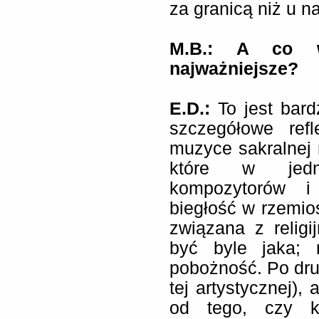
za granicą niż u n
M.B.: A co w
najważniejsze?
E.D.:
To jest bard
szczegółowe ref
muzyce sakralnej 
które w jedn
kompozytorów i
biegłość w rzemioś
związana z relig
być byle jaka; 
pobożność. Po dru
tej artystycznej),
od tego, czy kt