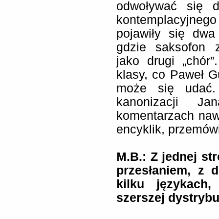
odwoływać się d
kontemplacyjnego 
pojawiły się dw
gdzie saksofon z
jako drugi „chór”
klasy, co Paweł G
może się udać.
kanonizacji J
komentarzach naw
encyklik, przemówi
M.B.: Z jednej st
przesłaniem, z d
kilku językach
szerszej dystrybu