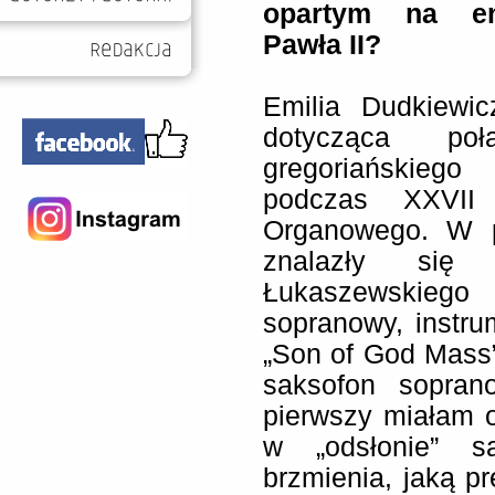
opartym na en
Pawł
a II?
Emilia Dudkiewic
dotycząca poł
gregoriańskiego
podczas XXVII 
Organowego. W p
znalazły się 
Łukaszewskiego 
sopranowy, instru
„Son of God Mass
saksofon sopran
pierwszy miałam 
w „odsłonie” sa
brzmienia, jaką pr