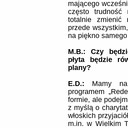
mającego wcześniej
często trudność 
totalnie zmieni
przede wszystkim
na piękno samego
M.B.: Czy będzi
płyta będzie ró
plany?
E.D.:
Mamy na 
programem „Redem
formie, ale podejm
z myślą o charyta
włoskich przyjaci
m.in. w Wielkim T