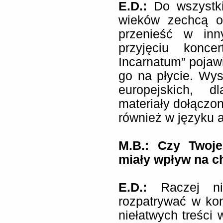
E.D.:
Do wszystk
wieków zechcą o
przenieść w inn
przyjęciu konc
Incarnatum” pojawi
go na płycie. Wy
europejskich, 
materiały dołączo
również w języku a
M.B.: Czy Twoje
miały wpływ na ch
E.D.:
Raczej n
rozpatrywać w kon
niełatwych treści