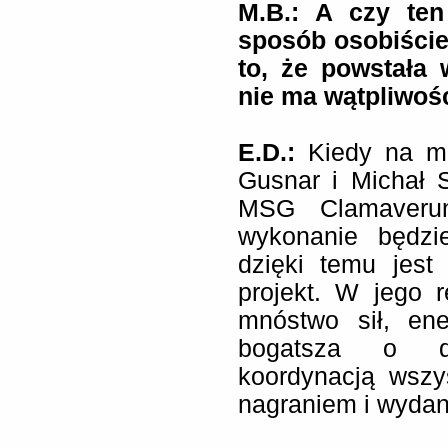
M.B.: A czy ten
sposób osobiście
to, że powstała 
nie ma wątpliwoś
E.D.:
Kiedy na m
Gusnar i Michał 
MSG Clamaverunt
wykonanie będzi
dzięki temu jes
projekt. W jego r
mnóstwo sił, ene
bogatsza o d
koordynacją wszy
nagraniem i wyda