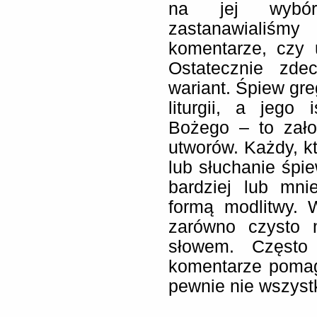
na jej wybór
zastanawialiśmy
komentarze, czy 
Ostatecznie zde
wariant. Śpiew gr
liturgii, a jego
Bożego – to założ
utworów. Każdy, k
lub słuchanie śpie
bardziej lub mn
formą modlitwy.
zarówno czysto 
słowem. Często 
komentarze pomag
pewnie nie wszystk