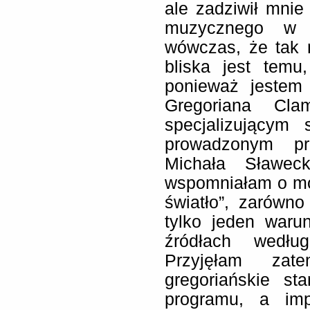
ale zadziwił mni
muzycznego w t
wówczas, że tak 
bliska jest tem
ponieważ jestem
Gregoriana Clam
specjalizującym 
prowadzonym prz
Michała Sławec
wspomniałam o mo
światło”, zarówno
tylko jeden waru
źródłach według
Przyjęłam zat
gregoriańskie st
programu, a imp