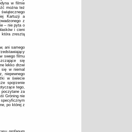
edyna w filmie
leźć można też
 świątecznego
ej Kartuzji a
rowadzonego z
e – nie pyta o
lasków i cieni
, która zresztą
ów, ani samego
rzedstawiający
ów swego filmu
szczające się
ne lekko drzwi
e się w niemal
rz, niepewnego
żki w świecie
że spojrzenie
otyczące tego,
ć poczytane za
tii Gröning nie
t specyficznym
ne, po której z
czasu
profanum