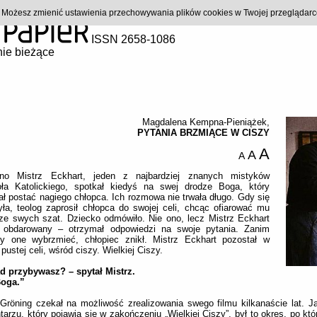
). Możesz zmienić ustawienia przechowywania plików cookies w Twojej przeglądar
ISSN 2658-1086
ie bieżące
Magdalena Kempna-Pieniążek
,
PYTANIA BRZMIĄCE W CISZY
A
A
A
no Mistrz Eckhart, jeden z najbardziej znanych mistyków
oła Katolickiego, spotkał kiedyś na swej drodze Boga, który
ał postać nagiego chłopca. Ich rozmowa nie trwała długo. Gdy się
ła, teolog zaprosił chłopca do swojej celi, chcąc ofiarować mu
ze swych szat. Dziecko odmówiło. Nie ono, lecz Mistrz Eckhart
ł obdarowany – otrzymał odpowiedzi na swoje pytania. Zanim
ły one wybrzmieć, chłopiec znikł. Mistrz Eckhart pozostał w
 pustej celi, wśród ciszy. Wielkiej Ciszy.
ąd przybywasz? – spytał Mistrz.
Boga.”
 Gröning czekał na możliwość zrealizowania swego filmu kilkanaście lat. J
arzu, który pojawia się w zakończeniu „Wielkiej Ciszy”, był to okres, po kt