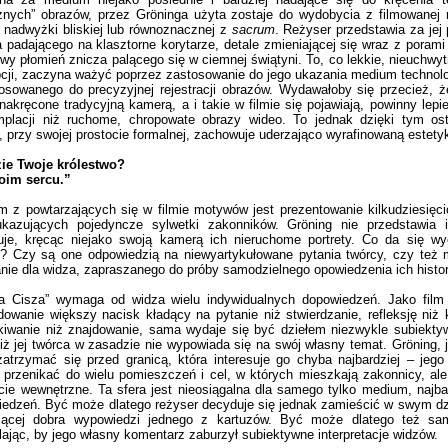
nych” obrazów, przez Gröninga użyta zostaje do wydobycia z filmowanej 
ś nadwyżki bliskiej lub równoznacznej z
sacrum
. Reżyser przedstawia za je
a padającego na klasztorne korytarze, detale zmieniającej się wraz z porami
iwy płomień znicza palącego się w ciemnej świątyni. To, co lekkie, nieuchwy
cji, zaczyna ważyć poprzez zastosowanie do jego ukazania medium technolog
osowanego do precyzyjnej rejestracji obrazów. Wydawałoby się przecież, ż
nakręcone tradycyjną kamerą, a i takie w filmie się pojawiają, powinny lepi
mplacji niż ruchome, chropowate obrazy wideo. To jednak dzięki tym ost
, przy swojej prostocie formalnej, zachowuje uderzająco wyrafinowaną estety
zie Twoje królestwo?
oim sercu.”
 z powtarzających się w filmie motywów jest prezentowanie kilkudziesię
ukazujących pojedyncze sylwetki zakonników. Gröning nie przedstawia i
uje, kręcąc niejako swoją kamerą ich nieruchome portrety. Co da się wy
y? Czy są one odpowiedzią na niewyartykułowane pytania twórcy, czy też
ie dla widza, zapraszanego do próby samodzielnego opowiedzenia ich histor
ka Cisza” wymaga od widza wielu indywidualnych dopowiedzeń. Jako film
owanie większy nacisk kładący na pytanie niż stwierdzanie, refleksję niż 
kiwanie niż znajdowanie, sama wydaje się być dziełem niezwykle subiekt
 iż jej twórca w zasadzie nie wypowiada się na swój własny temat. Gröning, 
atrzymać się przed granicą, która interesuje go chyba najbardziej – je
przenikać do wielu pomieszczeń i cel, w których mieszkają zakonnicy, ale
cie wewnętrzne. Ta sfera jest nieosiągalna dla samego tylko medium, najb
edzeń. Być może dlatego reżyser decyduje się jednak zamieścić w swym dz
zącej dobra wypowiedzi jednego z kartuzów. Być może dlatego też sam
ając, by jego własny komentarz zaburzył subiektywne interpretacje widzów.