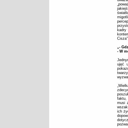
„poważ
jakiej
światł
migotl
percep
przyst
kadry 
konte
Cisza”
„- Gd
- W m
Jednym
ujęć 
pokaz
twarz
wyzwan
„Wiel
zdecyd
poszu
faktu,
musi z
wszak 
ich ży
dopowi
dotyc
pozwal