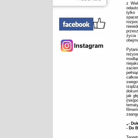
z Wiel
odauto
tylko
space
rozpo
niewid
przesz
życia 
obejmu
Pytani
reżyse
modląc
nieja
zacien
pełni
całkow
swego
rządz
dokume
jak gł
(nie)p
tematy
filmem
zaanga
„- Do
- Do 
Teoret