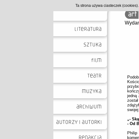
Ta strona używa ciasteczek (cookies
Wydan
Podob
Kości
przybr
kończy
jedną 
zosta
zdąży
swojej
„- Sk
- Od 
Philip
koment