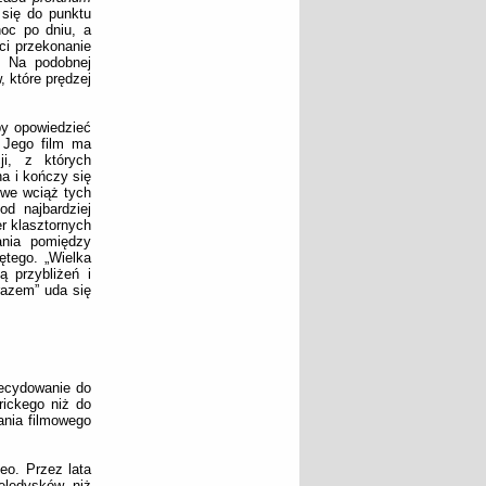
 się do punktu
noc po dniu, a
ci przekonanie
. Na podobnej
, które prędzej
by opowiedzieć
. Jego film ma
i, z których
a i kończy się
 we wciąż tych
d najbardziej
er klasztornych
ania pomiędzy
ętego. „Wielka
ą przybliżeń i
razem” uda się
decydowanie do
ickego niż do
ania filmowego
eo. Przez lata
eledysków niż