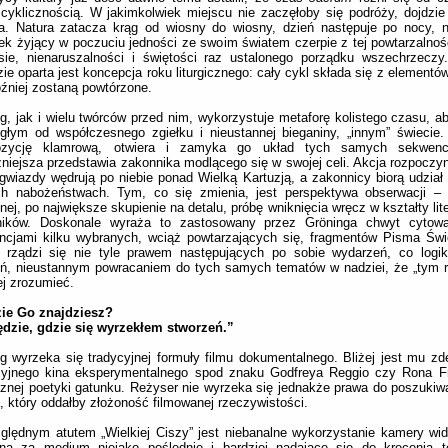
cyklicznością. W jakimkolwiek miejscu nie zaczęłoby się podróży, dojdzie
ia. Natura zatacza krąg od wiosny do wiosny, dzień następuje po nocy, 
ek żyjący w poczuciu jedności ze swoim światem czerpie z tej powtarzalnoś
sie, nienaruszalności i świętości raz ustalonego porządku wszechrzeczy
ie oparta jest koncepcja roku liturgicznego: cały cykl składa się z elementów
źniej zostaną powtórzone.
g, jak i wielu twórców przed nim, wykorzystuje metaforę kolistego czasu, a
głym od współczesnego zgiełku i nieustannej bieganiny, „innym” świecie
zycję klamrową, otwiera i zamyka go układ tych samych sekwencj
niejsza przedstawia zakonnika modlącego się w swojej celi. Akcja rozpoczyn
gwiazdy wędrują po niebie ponad Wielką Kartuzją, a zakonnicy biorą udział
h nabożeństwach. Tym, co się zmienia, jest perspektywa obserwacji – o
nej, po największe skupienie na detalu, próbę wniknięcia wręcz w kształty lit
ników. Doskonale wyraża to zastosowany przez Gröninga chwyt cytow
ncjami kilku wybranych, wciąż powtarzających się, fragmentów Pisma Świ
” rządzi się nie tyle prawem następujących po sobie wydarzeń, co logik
eń, nieustannym powracaniem do tych samych tematów w nadziei, że „tym 
iej zrozumieć.
zie Go znajdziesz?
ędzie, gdzie się wyrzekłem stworzeń.”
g wyrzeka się tradycyjnej formuły filmu dokumentalnego. Bliżej jest mu z
ksyjnego kina eksperymentalnego spod znaku Godfreya Reggio czy Rona Fr
znej poetyki gatunku. Reżyser nie wyrzeka się jednakże prawa do poszukiw
, który oddałby złożoność filmowanej rzeczywistości.
lędnym atutem „Wielkiej Ciszy” jest niebanalne wykorzystanie kamery wid
na za medium niejako poślednie i bardziej nadające się do kręcenia t