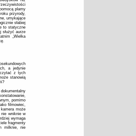
rzeczywistości
j pomocą plamy
 roku przyrody,
tne, umykające
icznie słabiej
e to statyczne
ej służyć aurze
atnim „Wielka
kę.
ciosekundowych
ch, a jedynie
czytać z tych
 może stanowią
ii?
 dokumentalny
konstatowanie,
ywnym, pomimo
jako filmowiec,
go kamera może
 nie wniknie w
ardziej wymaga
iele fragmenty
 milknie, nie