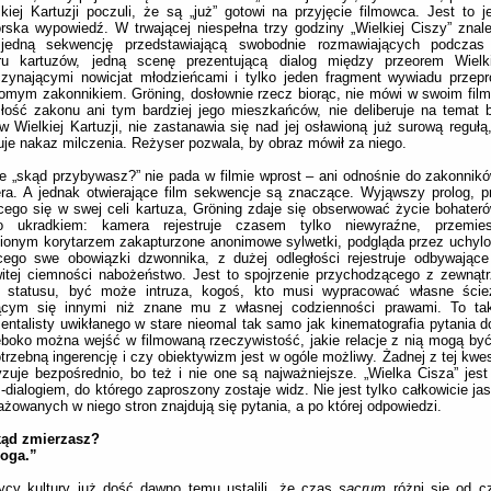
kiej Kartuzji poczuli, że są „już” gotowi na przyjęcie filmowca. Jest to j
rska wypowiedź. W trwającej niespełna trzy godziny „Wielkiej Ciszy” zna
 jedną sekwencję przedstawiającą swobodnie rozmawiających podczas
ru kartuzów, jedną scenę prezentującą dialog między przeorem Wielki
czynającymi nowicjat młodzieńcami i tylko jeden fragment wywiadu przep
omym zakonnikiem. Gröning, dosłownie rzecz biorąc, nie mówi w swoim filmi
łość zakonu ani tym bardziej jego mieszkańców, nie deliberuje na temat b
w Wielkiej Kartuzji, nie zastanawia się nad jej osławioną już surową regułą
je nakaz milczenia. Reżyser pozwala, by obraz mówił za niego.
e „skąd przybywasz?” nie pada w filmie wprost – ani odnośnie do zakonnik
ra. A jednak otwierające film sekwencje są znaczące. Wyjąwszy prolog, p
ego się w swej celi kartuza, Gröning zdaje się obserwować życie bohater
ko ukradkiem: kamera rejestruje czasem tylko niewyraźne, przemie
ionym korytarzem zakapturzone anonimowe sylwetki, podgląda przez uchylo
ącego swe obowiązki dzwonnika, z dużej odległości rejestruje odbywając
itej ciemności nabożeństwo. Jest to spojrzenie przychodzącego z zewnąt
 statusu, być może intruza, kogoś, kto musi wypracować własne ście
ącym się innymi niż znane mu z własnej codzienności prawami. To tak
ntalisty uwikłanego w stare nieomal tak samo jak kinematografia pytania d
ęboko można wejść w filmowaną rzeczywistość, jakie relacje z nią mogą by
otrzebną ingerencję i czy obiektywizm jest w ogóle możliwy. Żadnej z tej kwes
zuje bezpośrednio, bo też i nie one są najważniejsze. „Wielka Cisza” jes
-dialogiem, do którego zaproszony zostaje widz. Nie jest tylko całkowicie jas
żowanych w niego stron znajdują się pytania, a po której odpowiedzi.
kąd zmierzasz?
Boga.”
ycy kultury już dość dawno temu ustalili, że czas
sacrum
różni się od 