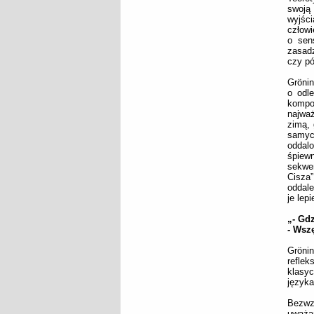
swoją 
wyjśc
człowi
o sen
zasadz
czy pó
Grönin
o odle
kompo
najważ
zimą, 
samyc
oddalo
śpiew
sekwe
Cisza
oddal
je lep
„- Gd
- Wsz
Grönin
refle
klasyc
języka
Bezwzg
uważa